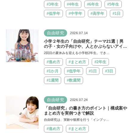
#3年生
#4年生
#6年生
#5年生
#低学年
#中学年
#高学年
#1日
自由研究
2026.07.14
小学２年生の「自由研究」テーマ21選｜男
の子・女の子向けや、人とかぶらないアイデ
アも紹介
2回目の夏休みを迎える小学校2年生。でき…
#進め方
#まとめ方
#2年生
#1か月
#低学年
#1日
#3日
#1週間
#数週間
自由研究
2026.07.24
「自由研究」の書き方のポイント｜構成案や
まとめ方を実例つきで解説
自由研究は、実験や観察を行う「インプッ…
#進め方
#まとめ方