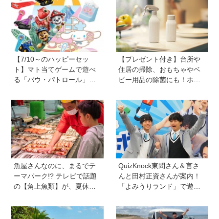
をもう一度使えるように！
に聞いた】
おうちでできるSDGsに挑戦
【7/10～のハッピーセッ
【プレゼント付き】台所や
ト】マト当てゲームで遊べ
住居の掃除、おもちゃやベ
る「パウ・パトロール」＆
ビー用品の除菌にも！ホタ
お店屋さんごっこができる
テの貝殻生まれの天然クリ
「シナモロール」が登場！
ーナー「Shell we clean?」
新しい「ほんのハッピーセ
ット」にも注目
魚屋さんなのに、まるでテ
QuizKnock東問さん＆言さ
ーマパーク!? テレビで話題
んと田村正資さんが案内！
の【角上魚類】が、夏休み
「よみうりランド」で遊び
のお出かけ＆自由研究にお
ながら自由研究が進む期間
すすめのワケ
限定イベントが開催