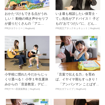
おかたづけもできる点がうれ
いま最も相談したい保育士・
しい！ 動物の鳴き声やセリフ
てぃ先生がアドバイス！ 子ど
が盛りだくさんの「アニ
もの“おてつだい”に、どん...
ア ...
PR(タカラトミー｜Hugkum)
PR(花王アタックキュキュット｜Hugkum)
小学校に慣れた今だからじっ
「言葉で伝える力」を育め
くり選べる！ 小学１年生夏休
ば、イヤイヤ期もすっきり！
みからの「音楽教室」デビ
「アンパンマン ことばずか
ュ...
ん...
PR(ヤマハ音楽振興会｜HugKum)
PR(セガフェイブ｜HugKum)