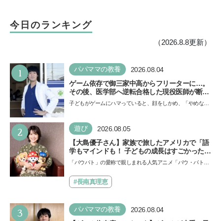
今日のランキング
（2026.8.8更新）
1
パパママの教養
2026.08.04
ゲーム依存で御三家中高からフリーターに…。
その後、医学部へ逆転合格した現役医師が断言
「ゲームの経験が受験勉強に役立った」そう考
子どもがゲームにハマっていると、顔をしかめ、「やめなさ
える背景とは
い！」という親御さんは多いでしょう。中学受験を控えて
い…
2
遊び
2026.08.05
【大島優子さん】家族で旅したアメリカで「語
学もマインドも！ 子どもの成長はすごかった」
声優をつとめた映画『パウ・パトロール ザ・ダ
「パウパト」の愛称で親しまれる人気アニメ「パウ・パトロ
イノ・ムービー』ではあきらめなければ何でも
ール」の劇場版シリーズ第3弾、映画『パウ・パトロール
できると子どもに知ってほしい
ザ…
#長南真理恵
3
パパママの教養
2026.08.04