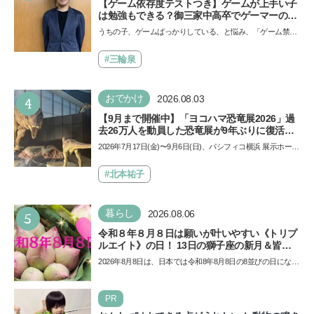
【ゲーム依存度テストつき】ゲームが上手い子
は勉強もできる？御三家中高卒でゲーマーの医
師・阿部智史さんが教えるゲームしながら受験
うちの子、ゲームばっかりしている、と悩み、「ゲーム禁
で勝つためのメソッド
止」を宣言し、子どもとトラブルになる家庭は多いもの。で
も…
#三輪泉
4
おでかけ
2026.08.03
【9月まで開催中】「ヨコハマ恐竜展2026」過
去26万人を動員した恐竜展が9年ぶりに復活！
夏休みのおでかけで楽しむポイントを完全ガイ
2026年7月17日(金)〜9月6日(日)、パシフィコ横浜 展示ホール
ド
Aにて「ヨコハマ恐竜展2026〜恐竜の食卓大図鑑〜」が開
催…
#北本祐子
5
暮らし
2026.08.06
令和８年８月８日は願いが叶いやすい《トリプ
ルエイト》の日！ 13日の獅子座の新月＆皆既
日食の影響にも注目
2026年8月8日は、日本では令和8年8月8日の8並びの日になり
ます。そしてこの日は、「ライオンズゲート」というとっ
て…
PR