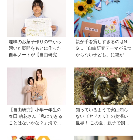
趣味のお菓子作りの中から
親が手を貸しすぎるのはN
湧いた疑問をもとに作った
G…「自由研究テーマが見つ
自学ノートが【自由研究コ
からない子ども」に親がで
ンクール小学８年生賞】を
きることは？ 非認知能力の
受賞した工藤桜子さん。砂
専門家・井上顕滋先生が解
糖の種類を変えることで、
説
クッキーの出来上がりにど
んな変化が起こるのかを徹
底検証！
【自由研究】小学一年生の
知っているようで実は知ら
春田 萌花さん「私にできる
ない《ヤドカリ》の奥深い
ことはないかな？」海で拾
世界！ この夏、親子で飼っ
ったプラスチックを万華鏡
てみませんか？【見つけ
に！ 捨てるはずのクレヨン
方・飼い方をヤドカリ博士