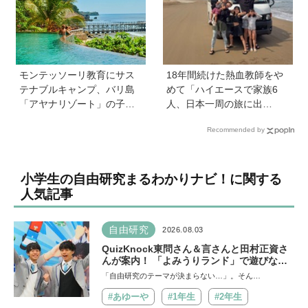
モンテッソーリ教育にサス
18年間続けた熱血教師をや
テナブルキャンプ、バリ島
めて「ハイエースで家族6
「アヤナリゾート」の子ど
人、日本一周の旅に出
も向けプログラムが本格的
る！」…我が子の不登校を
Recommended by
すぎる！ 家族でおすすめの
きっかけに、新たな一歩を
過ごし方とは
踏み出した教師夫妻の決断
小学生の自由研究まるわかりナビ！に関する
人気記事
自由研究
2026.08.03
QuizKnock東問さん＆言さんと田村正資さ
んが案内！ 「よみうりランド」で遊びなが
ら自由研究が進む期間限定イベントが開催
「自由研究のテーマが決まらない…」。そん…
#あゆーや
#1年生
#2年生