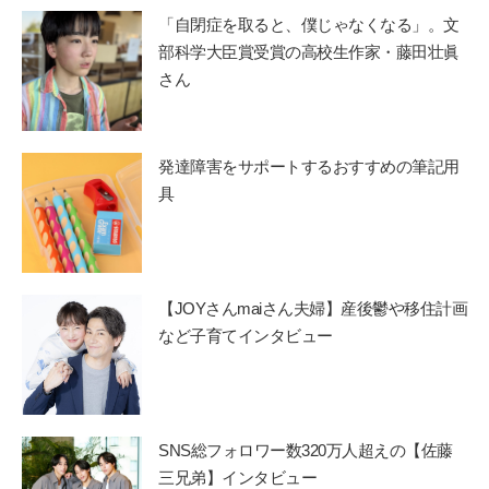
「自閉症を取ると、僕じゃなくなる」。文
部科学大臣賞受賞の高校生作家・藤田壮眞
さん
発達障害をサポートするおすすめの筆記用
具
【JOYさんmaiさん夫婦】産後鬱や移住計画
など子育てインタビュー
SNS総フォロワー数320万人超えの【佐藤
三兄弟】インタビュー