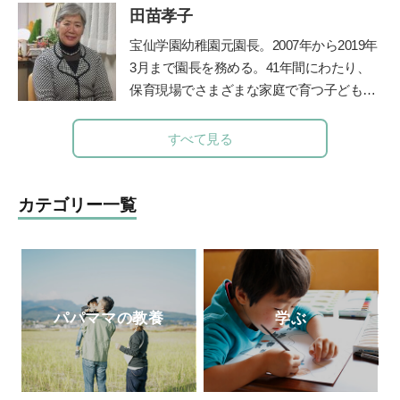
在、YouTube『陰山英男公式チャンネル』
田苗孝子
どものみかた 春夏秋冬』（福音館書
で授業や講演を公開して注目を集めてい
店）、『あなたが自分らしく生きれば、子
宝仙学園幼稚園元園長。2007年から2019年
る。
http://kageyamahideo.com/
どもは幸せに育ちます』（小学館）、親向
3月まで園長を務める。41年間にわたり、
けに『保育歴50年！愛子さんの子育てお悩
保育現場でさまざまな家庭で育つ子どもと
み相談室』（小学館）など多数。最新刊
その親を見守り続けた、その深い見識には
は、「みんなの学校」の木村泰子さんとの
定評がある。豊かな経験を活かして、『幼
すべて見る
対談『保育も教育も「教える」から「学
稚園』（小学館刊）で育児相談コーナーを
び」に変わらなきゃ』（小学館）。「りん
担当。子育て中のママたちに温かなメッセ
ごの木」HP
http://ringono-ki.org/
ージを伝えてきた。
カテゴリー一覧
パパママの教養
学ぶ