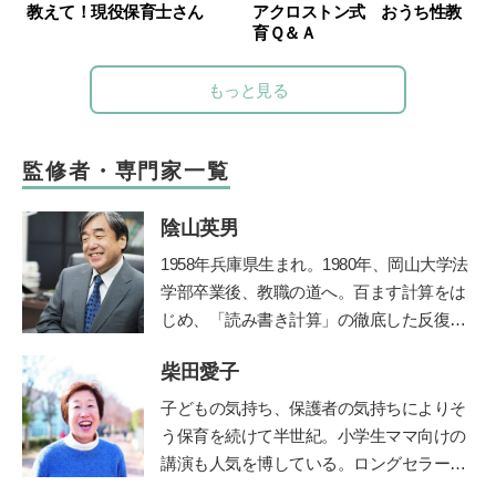
教えて！現役保育士さん
アクロストン式 おうち性教
育Ｑ＆Ａ
もっと見る
監修者・専門家一覧
陰山英男
1958年兵庫県生まれ。1980年、岡山大学法
学部卒業後、教職の道へ。百ます計算をは
じめ、「読み書き計算」の徹底した反復学
習と生活習慣の改善に取り組み、子ども達
柴田愛子
の学力を驚異的に向上させた。その指導法
である「陰山メソッド」は、教育者、保護
子どもの気持ち、保護者の気持ちによりそ
者から注目を集め、「陰山メソッド」を教
う保育を続けて半世紀。小学生ママ向けの
材かした『徹底反復シリーズ』は、総計77
講演も人気を博している。ロングセラー絵
0万部の大ベストセラーとなっている。現
本『けんかのきもち』（ポプラ社）、『こ