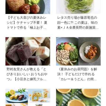
【子ども大喜びの夏休みレ
レタス売り場が藤原竜也の
シピ】ケチャップ不要！ 夏
顔一色に?! この夏は、味の
トマトで作る「極上お子様
素×ＪＡ全農長野の新施策
ランチ」＆ジュースで簡単
で、フードロスを削減！ レ
「おまけゼリー」を料理
タス料理の幅が広がる『レ
家・川上ミホさんが直伝
タス瞬間消滅レシピ』も便
利
野村友里さんが教える『と
《夏休みのお昼問題》を解
びきりおいしい おうちおや
決！ 子どもだけで作れる
つ』【小豆氷と練乳フルー
「カレー＆うどん」の簡単
ツ氷】は暑い夏にぴった
レシピ4選を料理家・川上ミ
り！ 小学生でもお手伝いで
ホさんに聞いた
きる