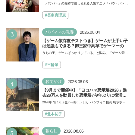
声優をつとめた映画『パウ・パトロール ザ・ダ
「パウパト」の愛称で親しまれる人気アニメ「パウ・パトロ
イノ・ムービー』ではあきらめなければ何でも
ール」の劇場版シリーズ第3弾、映画『パウ・パトロール
できると子どもに知ってほしい
ザ…
#長南真理恵
3
パパママの教養
2026.08.04
【ゲーム依存度テストつき】ゲームが上手い子
は勉強もできる？御三家中高卒でゲーマーの医
師・阿部智史さんが教えるゲームしながら受験
うちの子、ゲームばっかりしている、と悩み、「ゲーム禁
で勝つためのメソッド
止」を宣言し、子どもとトラブルになる家庭は多いもの。で
も…
#三輪泉
4
おでかけ
2026.08.03
【9月まで開催中】「ヨコハマ恐竜展2026」過
去26万人を動員した恐竜展が9年ぶりに復活！
夏休みのおでかけで楽しむポイントを完全ガイ
2026年7月17日(金)〜9月6日(日)、パシフィコ横浜 展示ホール
ド
Aにて「ヨコハマ恐竜展2026〜恐竜の食卓大図鑑〜」が開
催…
#北本祐子
5
暮らし
2026.08.06