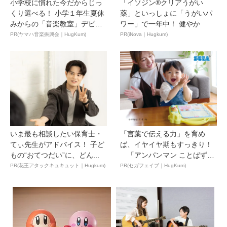
小学校に慣れた今だからじっ
「イソジン®クリアうがい
くり選べる！ 小学１年生夏休
薬」といっしょに「うがいパ
みからの「音楽教室」デビ
ワー」で一年中！ 健やか
ュ...
PR(ヤマハ音楽振興会｜HugKum)
PR(iNova｜Hugkum)
いま最も相談したい保育士・
「言葉で伝える力」を育め
てぃ先生がアドバイス！ 子ど
ば、イヤイヤ期もすっきり！
もの“おてつだい”に、どん...
「アンパンマン ことばずか
ん...
PR(花王アタックキュキュット｜Hugkum)
PR(セガフェイブ｜HugKum)