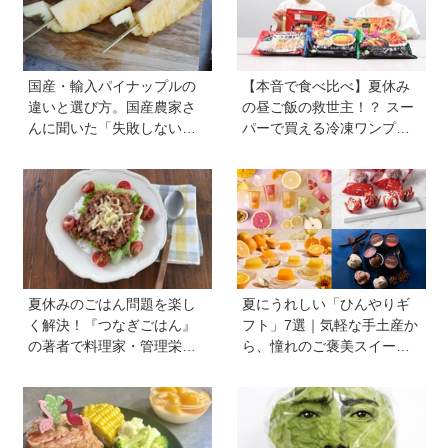
国産・輸入パイナップルの
【本音で食べ比べ】夏休み
違いと選び方。国産農家さ
の昼ご飯の救世主！？ スー
んに聞いた「失敗しない見
パーで買える冷凍ワンプレ
極め方」＆親子で楽しむア
ート弁当をママたちが試
イデア【季節のフルーツカ
食！
ット便りvol.22】
夏休みのごはん問題を楽し
夏にうれしい「ひんやりギ
く解決！『つなぎごはん』
フト」7選｜気軽な手土産か
の著者で料理家・管理栄養
ら、憧れのご褒美スイーツ
士の新谷友里江さんに教わ
まで
る「子どもと一緒に楽しめ
る夏休みレシピ」