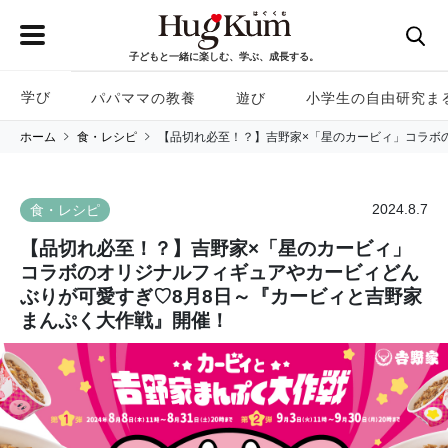
子どもと一緒に楽しむ、学ぶ、成長する。
学び
パパママの教養
遊び
小学生の自由研究ま
ホーム
食・レシピ
【品切れ必至！？】吉野家×「星のカービィ」コラボ
2024.8.7
食・レシピ
【品切れ必至！？】吉野家×「星のカービィ」
コラボのオリジナルフィギュアやカービィどん
ぶりが可愛すぎ♡8月8日～『カービィと吉野家
まんぷく大作戦』開催！