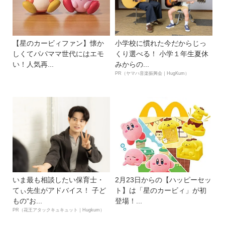
【星のカービィファン】懐か
小学校に慣れた今だからじっ
しくてパパママ世代にはエモ
くり選べる！ 小学１年生夏休
い！人気再...
みからの...
PR（ヤマハ音楽振興会｜HugKum）
いま最も相談したい保育士・
2月23日からの【ハッピーセッ
てぃ先生がアドバイス！ 子ど
ト】は「星のカービィ」が初
もの“お...
登場！...
PR（花王アタックキュキュット｜Hugkum）