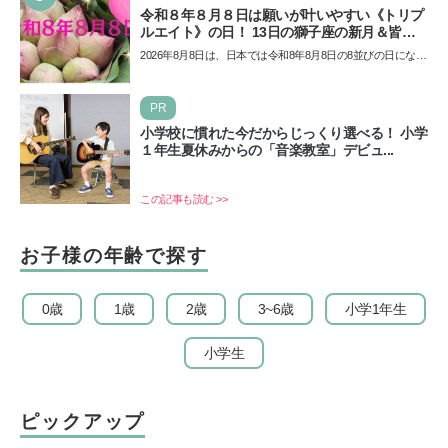
令和８年８月８日は願いが叶いやすい《トリプ
ルエイト》の日！ 13日の獅子座の新月＆皆既
日食の影響にも注目
2026年8月8日は、日本では令和8年8月8日の8並びの日になり
ます。そしてこの日は、「ライオンズゲート」というとっ
て…
PR
小学校に慣れた今だからじっくり選べる！ 小学
１年生夏休みからの「音楽教室」デビュ...
この記事も読む >>
お子様の年齢で探す
0歳
1歳
2歳
3~6歳
小学1年生
小学生
ピックアップ