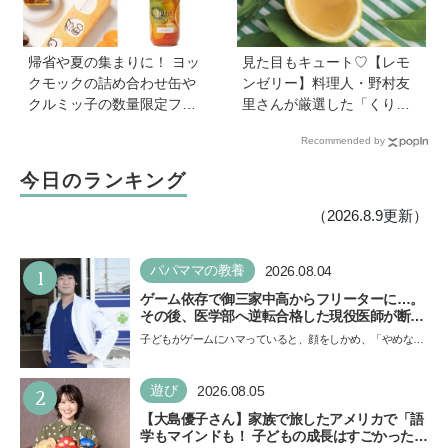
帰省や夏の集まりに！ ヨッ
見た目もキュート♡【レモ
クモックの詰め合わせ缶や
ンゼリー】料理人・野村友
クルミッ子の数量限定フレ
里さんが厳選した「くり返
ーバーなど、絶対に喜ばれ
しつくりたくなるレシピ」
Recommended by
る「夏の手土産」８選
から夏にピッタリなレシピ
をピックアップ
今日のランキング
（2026.8.9更新）
1
パパママの教養
2026.08.04
ゲーム依存で御三家中高からフリーターに…。
その後、医学部へ逆転合格した現役医師が断言
「ゲームの経験が受験勉強に役立った」そう考
子どもがゲームにハマっていると、顔をしかめ、「やめなさ
える背景とは
い！」という親御さんは多いでしょう。中学受験を控えて
い…
2
遊び
2026.08.05
【大島優子さん】家族で旅したアメリカで「語
学もマインドも！ 子どもの成長はすごかった」