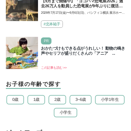
【9月まで開催中】「ヨコハマ恐竜展2026」過
去26万人を動員した恐竜展が9年ぶりに復活！
夏休みのおでかけで楽しむポイントを完全ガイ
2026年7月17日(金)〜9月6日(日)、パシフィコ横浜 展示ホール
ド
Aにて「ヨコハマ恐竜展2026〜恐竜の食卓大図鑑〜」が開
催…
#北本祐子
PR
おかたづけもできる点がうれしい！ 動物の鳴き
声やセリフが盛りだくさんの「アニア ...
この記事も読む >>
お子様の年齢で探す
0歳
1歳
2歳
3~6歳
小学1年生
小学生