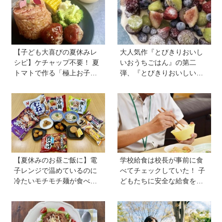
【子ども大喜びの夏休みレ
大人気作『とびきりおいし
シピ】ケチャップ不要！ 夏
いおうちごはん』の第二
トマトで作る「極上お子様
弾、『とびきりおいしいお
ランチ」＆ジュースで簡単
うちおやつ』から作ってみ
「おまけゼリー」を料理
よう【フローズンフルー
家・川上ミホさんが直伝
ツ】は簡単なのに華やか♡
【夏休みのお昼ご飯に】電
学校給食は校長が事前に食
子レンジで温めているのに
べてチェックしていた！ 子
冷たいモチモチ麺が食べら
どもたちに安全な給食を届
れる！ ニチレイの冷凍麺シ
けるために…法律に基づい
リーズを試してみた｜育ち
た「検食」の現場を取材
盛りにおすすめプラス一品