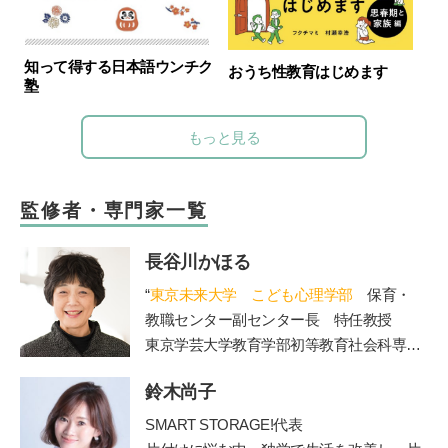
知って得する日本語ウンチク
おうち性教育はじめます
塾
もっと見る
監修者・専門家一覧
長谷川かほる
“
東京未来大学 こども心理学部
保育・
教職センター副センター長 特任教授
東京学芸大学教育学部初等教育社会科専攻
を卒業後、東京都内の公立小学校教諭、副
鈴木尚子
校長、校長を経て現職。大学では、管理職
歴15年の経験を活かし、教員を目指す学生
SMART STORAGE!代表
たちの指導を担当されています。著書に