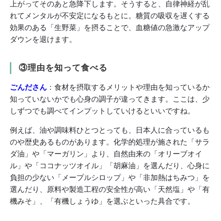
上がってそのあと急降下します。そうすると、自律神経が乱
れてメンタルが不安定になるもとに。糖質の吸収を遅くする
効果のある「生野菜」を摂ることで、血糖値の急激なアップ
ダウンを退けます。
③理由を知って食べる
ごんださん
：食材を摂取するメリットや理由を知っているか
知っていないかでも心身の調子が違ってきます。ここは、少
しずつでも調べてインプットしていけるといいですね。
例えば、油や調味料ひとつとっても、日本人に合っているも
のや歴史あるものがあります。化学的処理が施された「サラ
ダ油」や「マーガリン」より、自然由来の「オリーブオイ
ル」や「ココナッツオイル」「胡麻油」を選んだり、心身に
負担の少ない「メープルシロップ」や「非加熱はちみつ」を
選んだり、原料や製造工程の安全性が高い「天然塩」や「有
機みそ」、「有機しょうゆ」を選ぶといった具合です。