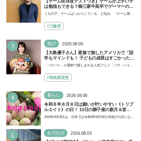
【ゲーム依存度テストつき】ゲームが上手い子
は勉強もできる？御三家中高卒でゲーマーの医
師・阿部智史さんが教えるゲームしながら受験
うちの子、ゲームばっかりしている、と悩み、「ゲーム禁
で勝つためのメソッド
止」を宣言し、子どもとトラブルになる家庭は多いもの。で
も…
#三輪泉
3
遊び
2026.08.05
【大島優子さん】家族で旅したアメリカで「語
学もマインドも！ 子どもの成長はすごかった」
声優をつとめた映画『パウ・パトロール ザ・ダ
「パウパト」の愛称で親しまれる人気アニメ「パウ・パトロ
イノ・ムービー』ではあきらめなければ何でも
ール」の劇場版シリーズ第3弾、映画『パウ・パトロール
できると子どもに知ってほしい
ザ…
#長南真理恵
4
暮らし
2026.08.06
令和８年８月８日は願いが叶いやすい《トリプ
ルエイト》の日！ 13日の獅子座の新月＆皆既
日食の影響にも注目
2026年8月8日は、日本では令和8年8月8日の8並びの日になり
ます。そしてこの日は、「ライオンズゲート」というとっ
て…
5
おでかけ
2026.08.03