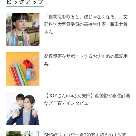
ピックアップ
「自閉症を取ると、僕じゃなくなる」。文
部科学大臣賞受賞の高校生作家・藤田壮眞
さん
発達障害をサポートするおすすめの筆記用
具
【JOYさんmaiさん夫婦】産後鬱や移住計画
など子育てインタビュー
SNS総フォロワー数320万人超えの【佐藤