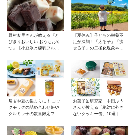
野村友里さんが教える『と
【夏休み】子どもの栄養不
びきりおいしい おうちおや
足が深刻！「太る子」「痩
つ』【小豆氷と練乳フルー
せる子」の二極化現象や、
ツ氷】は暑い夏にぴった
学力低下が起こる理由。解
り！ 小学生でもお手伝いで
決のカギは1日3回のたんぱ
きる
く質と、発酵食品＆乾物の
活用《専門家監修》
帰省や夏の集まりに！ ヨッ
お菓子缶研究家・中田ぷう
クモックの詰め合わせ缶や
さんが教える「絶対に外さ
クルミッ子の数量限定フレ
ないクッキー缶」10選｜マ
ーバーなど、絶対に喜ばれ
マ友や義実家への贈り物、
る「夏の手土産」８選
自分へのご褒美に！