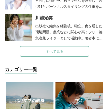
片付けに悩む中、独学で生活を改善し、片
「保護者対応12か月」(小学館)。”
づけとパーソナルスタイリングの仕事を開
始。
川越光笑
メソッドを公開したブログが人気を呼びパ
ワーブロガーに。
出版社で編集を経験後、独立。食を通した
2011 年にSMART STORAGE！を創業し、
環境問題、農業などに関心が高くフリー編
現在は株式会社となる。日本初のクローゼ
集者兼ライターとして活動中。著者本に日
ットオーガナイザー認定講師として人材育
本の食文化を守るべく企画した「おにぎ
成にも携わっている。
り」（グラフィック社）がある。NHKやラ
すべて見る
また、義母を看取った経験をもとに、人生
ジオ番組J-Waveロハスモーニングなど多
折り返し地点からのライフマネジメント術
数のメディアに出演し、全国のおにぎり文
AgeWellLiving を立ち上げ、活動の場を広げ
化を語る。両親を病気で亡くしたことをき
カテゴリー一覧
ている）
っかけに、“人は、食べるもので体がつく
公式ホームページ
られている”ということを改めて実感。食
ブログ 「SMART STORAGE!」
の大切さに目覚め、管理栄養士を目指すべ
く大学へ進学。2023年春、国家試験に合格
し、管理栄養士となる。
パパママの教養
学ぶ