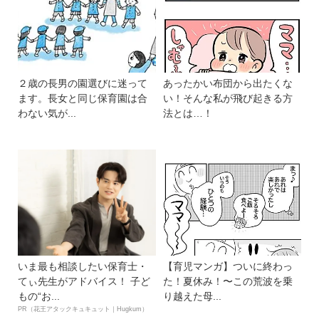
２歳の長男の園選びに迷って
あったかい布団から出たくな
ます。長女と同じ保育園は合
い！そんな私が飛び起きる方
わない気が...
法とは…！
いま最も相談したい保育士・
【育児マンガ】ついに終わっ
てぃ先生がアドバイス！ 子ど
た！夏休み！〜この荒波を乗
もの“お...
り越えた母...
PR（花王アタックキュキュット｜Hugkum）