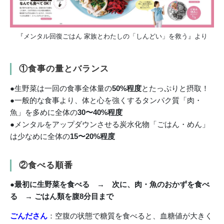
『メンタル回復ごはん 家族とわたしの「しんどい」を救う』より
①食事の量とバランス
●生野菜は一回の食事全体量の
50%程度
とたっぷりと摂取！
●一般的な食事より、体と心を強くするタンパク質「肉・
魚」を多めに全体の
30〜40%程度
●メンタルをアップダウンさせる炭水化物「ごはん・めん」
は少なめに全体の
15〜20%程度
②食べる順番
●
最初に生野菜を食べる → 次に、肉・魚のおかずを食べ
る → ごはん類を腹8分目まで
ごんださん
：空腹の状態で糖質を食べると、血糖値が大きく