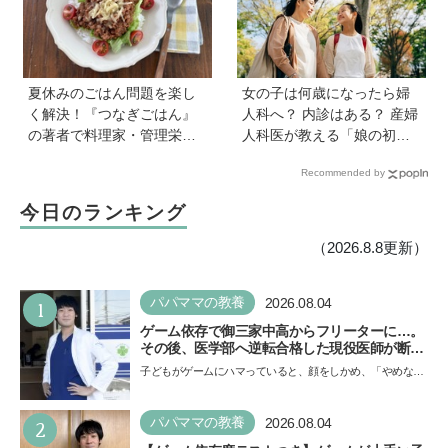
も紹介♪
夏休みのごはん問題を楽し
女の子は何歳になったら婦
く解決！『つなぎごはん』
人科へ？ 内診はある？ 産婦
の著者で料理家・管理栄養
人科医が教える「娘の初め
士の新谷友里江さんに教わ
ての婦人科受診ガイド」
Recommended by
る「子どもと一緒に楽しめ
る夏休みレシピ」
今日のランキング
（2026.8.8更新）
1
パパママの教養
2026.08.04
ゲーム依存で御三家中高からフリーターに…。
その後、医学部へ逆転合格した現役医師が断言
「ゲームの経験が受験勉強に役立った」そう考
子どもがゲームにハマっていると、顔をしかめ、「やめなさ
える背景とは
い！」という親御さんは多いでしょう。中学受験を控えて
い…
2
パパママの教養
2026.08.04