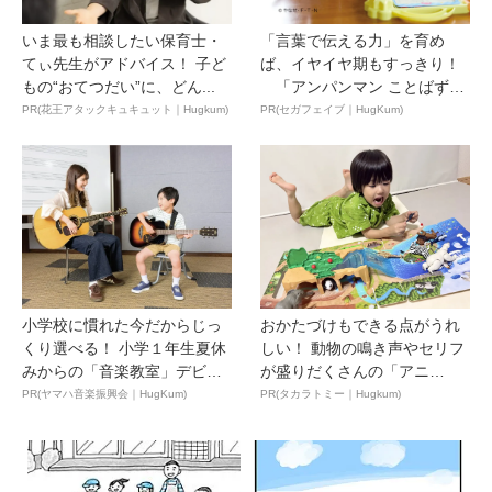
いま最も相談したい保育士・
「言葉で伝える力」を育め
てぃ先生がアドバイス！ 子ど
ば、イヤイヤ期もすっきり！
もの“おてつだい”に、どん...
「アンパンマン ことばずか
ん...
PR(花王アタックキュキュット｜Hugkum)
PR(セガフェイブ｜HugKum)
小学校に慣れた今だからじっ
おかたづけもできる点がうれ
くり選べる！ 小学１年生夏休
しい！ 動物の鳴き声やセリフ
みからの「音楽教室」デビ
が盛りだくさんの「アニ
ュ...
ア ...
PR(ヤマハ音楽振興会｜HugKum)
PR(タカラトミー｜Hugkum)