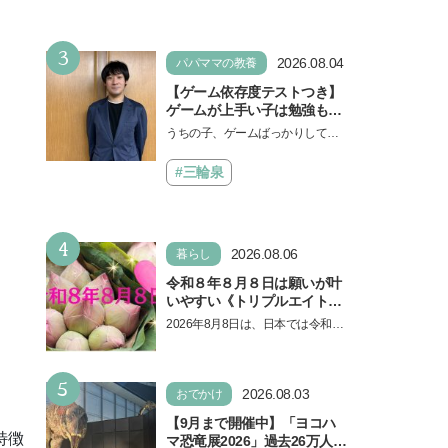
なければ何でもできると子ど
もに知ってほしい
3
2026.08.04
パパママの教養
【ゲーム依存度テストつき】
ゲームが上手い子は勉強もで
きる？御三家中高卒でゲーマ
うちの子、ゲームばっかりしてい
ーの医師・阿部智史さんが教
る、と悩み、「ゲーム禁止」を宣
えるゲームしながら受験で勝
言し、子どもとトラブルになる家
#三輪泉
つためのメソッド
庭は多いもの。でも…
4
2026.08.06
暮らし
令和８年８月８日は願いが叶
いやすい《トリプルエイト》
の日！ 13日の獅子座の新月
2026年8月8日は、日本では令和8
＆皆既日食の影響にも注目
年8月8日の8並びの日になりま
す。そしてこの日は、「ライオン
5
ズゲート」というとって…
2026.08.03
おでかけ
【9月まで開催中】「ヨコハ
特徴
マ恐竜展2026」過去26万人を