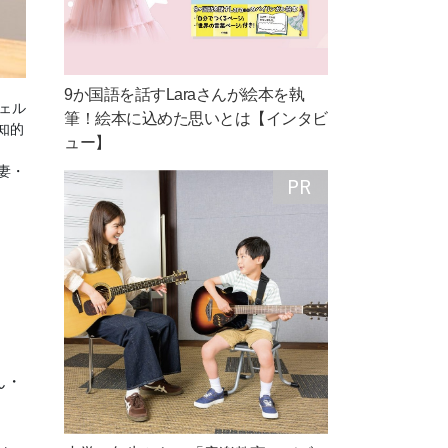
9か国語を話すLaraさんが絵本を執
ェル
筆！絵本に込めた思いとは【インタビ
知的
ュー】
妻・
ん・