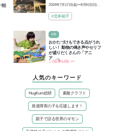
動員した恐竜展が9年ぶりに
2026年7月17日(金)〜9月6日(日)、
が離
復活！ 夏休みのおでかけで楽
パシフィコ横浜 展示ホールAにて
しむポイントを完全ガイド
「ヨコハマ恐竜展2026〜恐竜の食
#北本祐子
卓大図鑑〜」が開催…
PR
おかたづけもできる点がうれ
しい！ 動物の鳴き声やセリフ
が盛りだくさんの「アニ
ア ...
この記事も読む >>
人気のキーワード
HugKum総研
素敵クラフト
発達障害の子を応援します！
親子で語る世界のギモン