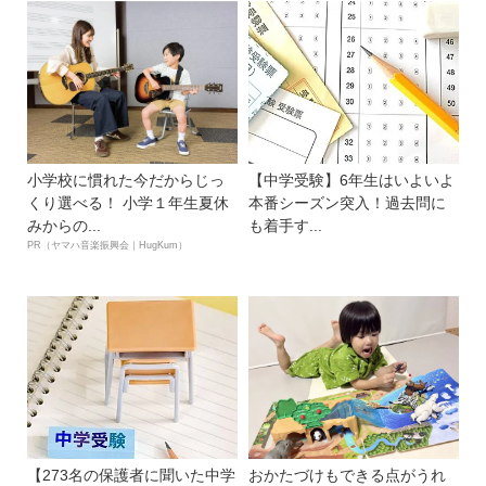
小学校に慣れた今だからじっ
【中学受験】6年生はいよいよ
くり選べる！ 小学１年生夏休
本番シーズン突入！過去問に
みからの...
も着手す...
PR（ヤマハ音楽振興会｜HugKum）
【273名の保護者に聞いた中学
おかたづけもできる点がうれ