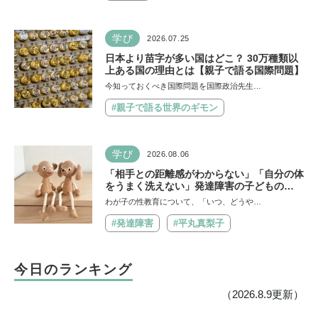
学び
2026.07.25
日本より苗字が多い国はどこ？ 30万種類以
上ある国の理由とは【親子で語る国際問題】
今知っておくべき国際問題を国際政治先生…
#親子で語る世界のギモン
学び
2026.08.06
「相手との距離感がわからない」「自分の体
をうまく洗えない」発達障害の子どもの
「性」に関する困りごと・性教育のポイント
わが子の性教育について、「いつ、どうや…
は？【『発達障害の子の性のルール』著者に
聞いた】
#発達障害
#平丸真梨子
今日のランキング
（2026.8.9更新）