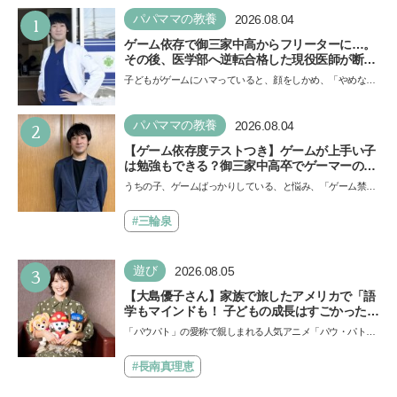
1
パパママの教養
2026.08.04
ゲーム依存で御三家中高からフリーターに…。
その後、医学部へ逆転合格した現役医師が断言
「ゲームの経験が受験勉強に役立った」そう考
子どもがゲームにハマっていると、顔をしかめ、「やめなさ
える背景とは
い！」という親御さんは多いでしょう。中学受験を控えて
い…
2
パパママの教養
2026.08.04
【ゲーム依存度テストつき】ゲームが上手い子
は勉強もできる？御三家中高卒でゲーマーの医
師・阿部智史さんが教えるゲームしながら受験
うちの子、ゲームばっかりしている、と悩み、「ゲーム禁
で勝つためのメソッド
止」を宣言し、子どもとトラブルになる家庭は多いもの。で
も…
#三輪泉
3
遊び
2026.08.05
【大島優子さん】家族で旅したアメリカで「語
学もマインドも！ 子どもの成長はすごかった」
声優をつとめた映画『パウ・パトロール ザ・ダ
「パウパト」の愛称で親しまれる人気アニメ「パウ・パトロ
イノ・ムービー』ではあきらめなければ何でも
ール」の劇場版シリーズ第3弾、映画『パウ・パトロール
できると子どもに知ってほしい
ザ…
#長南真理恵