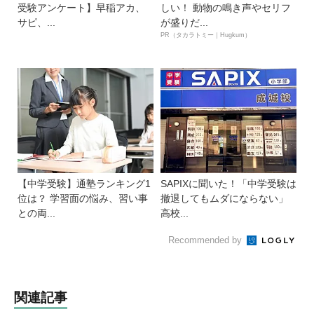
受験アンケート】早稲アカ、
しい！ 動物の鳴き声やセリフ
サピ、...
が盛りだ...
PR（タカラトミー｜Hugkum）
【中学受験】通塾ランキング1
SAPIXに聞いた！「中学受験は
位は？ 学習面の悩み、習い事
撤退してもムダにならない」
との両...
高校...
Recommended by
関連記事