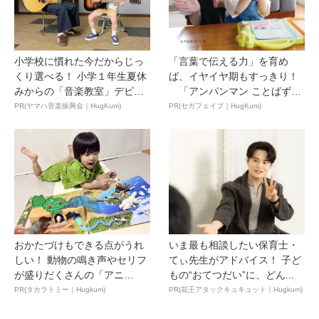
小学校に慣れた今だからじっ
「言葉で伝える力」を育め
くり選べる！ 小学１年生夏休
ば、イヤイヤ期もすっきり！
みからの「音楽教室」デビ
「アンパンマン ことばずか
ュ...
ん...
PR(ヤマハ音楽振興会｜HugKum)
PR(セガフェイブ｜HugKum)
おかたづけもできる点がうれ
いま最も相談したい保育士・
しい！ 動物の鳴き声やセリフ
てぃ先生がアドバイス！ 子ど
が盛りだくさんの「アニ
もの“おてつだい”に、どん...
ア ...
PR(タカラトミー｜Hugkum)
PR(花王アタックキュキュット｜Hugkum)