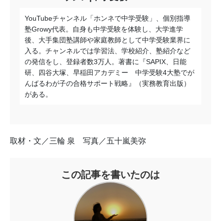
YouTubeチャンネル「ホンネで中学受験」、個別指導
塾Growy代表。自身も中学受験を体験し、大学進学
後、大手集団塾講師や家庭教師として中学受験業界に
入る。チャンネルでは学習法、学校紹介、塾紹介など
の発信をし、登録者数3万人。著書に『SAPIX、日能
研、四谷大塚、早稲田アカデミー 中学受験4大塾でが
んばるわが子の合格サポート戦略』（実務教育出版）
がある。
取材・文／三輪 泉 写真／五十嵐美弥
この記事を書いたのは