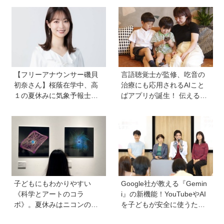
と・性教育のポイントは？
敗談、親のサポートも≪Hu
【『発達障害の子の性のル
gKum総研≫
ール』著者に聞いた】
【フリーアナウンサー磯貝
言語聴覚士が監修、吃音の
初奈さん】桜蔭在学中、高
治療にも応用されるAIこと
１の夏休みに気象予報士試
ばアプリが誕生！ 伝える力
験に合格！現在も東大大学
を育み、親子の会話を楽し
院で「学ぶ楽しさ」をずっ
める「ことたね」の魅力と
と持ち続ける秘訣とは。親
は
も「楽しい」をバックアッ
プする方法も
子どもにもわかりやすい
Google社が教える『Gemin
《科学とアートのコラ
i』の新機能！YouTubeやAI
ボ》。夏休みはニコンの特
を子どもが安全に使うため
別展示「ミクロの世界 」
の便利機能、学習に役立つ