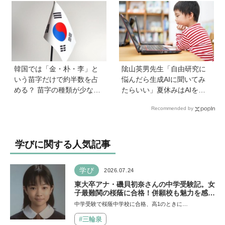
へ！【高校生以下無料】
教育チャンネルなど、家庭
で使うポイントとは？
韓国では「金・朴・李」と
隂山英男先生「自由研究に
いう苗字だけで約半数を占
悩んだら生成AIに聞いてみ
める？ 苗字の種類が少ない
たらいい」夏休みはAIを活
のはなぜ？ 【親子で語る国
用して主体的に楽しんで、
Recommended by
際問題】
今しかできないことをして
ほしい
学びに関する人気記事
学び
2026.07.24
東大卒アナ・磯貝初奈さんの中学受験記。女
子最難関の桜蔭に合格！併願校も魅力を感じ
た渋渋に。母親の声かけは「睡眠が何より大
中学受験で桜蔭中学校に合格、高1のときに…
事」「勉強イヤならしなくていいよ」
#三輪泉