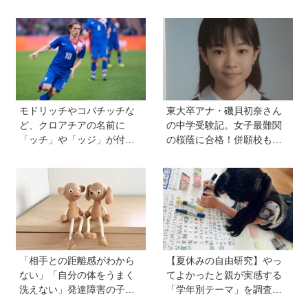
モドリッチやコバチッチな
東大卒アナ・磯貝初奈さん
ど、クロアチアの名前に
の中学受験記。女子最難関
「ッチ」や「ッジ」が付く
の桜蔭に合格！併願校も魅
のはなぜ？【親子で語る国
力を感じた渋渋に。母親の
際問題】
声かけは「睡眠が何より大
事」「勉強イヤならしなく
ていいよ」
「相手との距離感がわから
【夏休みの自由研究】やっ
ない」「自分の体をうまく
てよかったと親が実感する
洗えない」発達障害の子ど
「学年別テーマ」を調査！
もの「性」に関する困りご
かかった日数、リアルな失