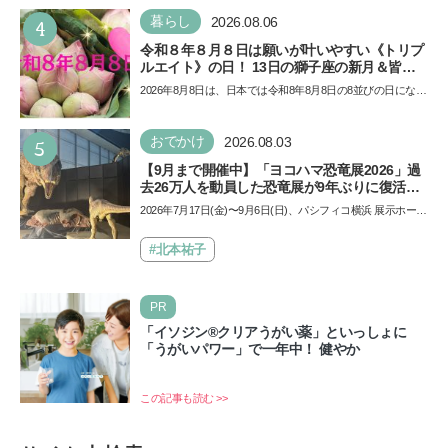
4
暮らし
2026.08.06
令和８年８月８日は願いが叶いやすい《トリプ
ルエイト》の日！ 13日の獅子座の新月＆皆既
日食の影響にも注目
2026年8月8日は、日本では令和8年8月8日の8並びの日になり
ます。そしてこの日は、「ライオンズゲート」というとっ
て…
5
おでかけ
2026.08.03
【9月まで開催中】「ヨコハマ恐竜展2026」過
去26万人を動員した恐竜展が9年ぶりに復活！
夏休みのおでかけで楽しむポイントを完全ガイ
2026年7月17日(金)〜9月6日(日)、パシフィコ横浜 展示ホール
ド
Aにて「ヨコハマ恐竜展2026〜恐竜の食卓大図鑑〜」が開
催…
#北本祐子
PR
「イソジン®クリアうがい薬」といっしょに
「うがいパワー」で一年中！ 健やか
この記事も読む >>