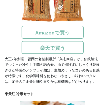
Amazonで買う
楽天で買う
大正7年創業、福岡の老舗製麺所「鳥志商店」が、伝統製法
でつくった冷やし中華の詰合せ。油で揚げずにじっくり乾燥
させた特製のノンフライ麺は、生麺のようなコシのある食感
が特徴です。化学調味料を使わないやさしい味わいのタレ
は、定番のごま醤油味や爽やかな柑橘味などがあります。
東天紅 冷麺セット