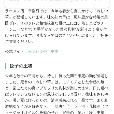
ラーメン店・幸楽苑では、今年も春から夏にかけて「冷し中
華」が登場しています。味の決め手は、風味豊かな特製の黒
酢ダレ。そのタレと相性抜群な麺の上には、蒸しエビやチャ
ーシューなど“ひと手間かかった贅沢具材”が彩りよく盛り付
けられています。お店ならではのこだわりが詰まった一杯を
ご賞味ください。
公式サイト：
幸楽苑冷やし中華
餃子の王将
今年も餃子の王将から、待ちに待った期間限定の麺が登場し
ました。定番の「冷し中華」は、モチモチとした食感の麺
と、歯ごたえの良いプリプリの具材が楽しめます。口に運べ
ばフレッシュなレモンの風味がふわっと香り、後味もさわや
か。暑い夏にぴったりの、清涼感あふれる一品です。また刺
激的な辛さがお好みなら、一味唐辛子・ラー油・花椒油（フ
ァージャオオイル）を効かせた、旨辛の「辛い！冷し中華」