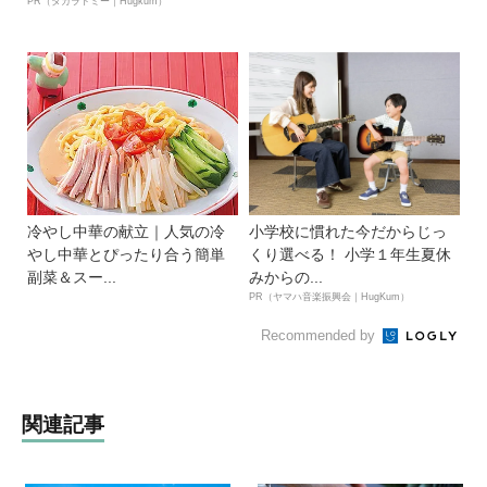
PR（タカラトミー｜Hugkum）
冷やし中華の献立｜人気の冷
小学校に慣れた今だからじっ
やし中華とぴったり合う簡単
くり選べる！ 小学１年生夏休
副菜＆スー...
みからの...
PR（ヤマハ音楽振興会｜HugKum）
Recommended by
関連記事