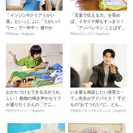
「イソジン®クリアうがい
「言葉で伝える力」を育め
薬」といっしょに「うがいパ
ば、イヤイヤ期もすっきり！
ワー」で一年中！ 健やか
「アンパンマン ことばずか
ん...
PR(iNova｜Hugkum)
PR(セガフェイブ｜HugKum)
おかたづけもできる点がうれ
いま最も相談したい保育士・
しい！ 動物の鳴き声やセリフ
てぃ先生がアドバイス！ 子ど
が盛りだくさんの「アニ
もの“おてつだい”に、どん...
ア ...
PR(タカラトミー｜Hugkum)
PR(花王アタックキュキュット｜Hugkum)