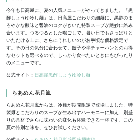
今年も日高屋に、夏の人気メニューがやってきました。「黒
酢しょうゆ冷し麺」は、日高屋こだわりの細麺に、黒酢のま
ろやかな酸味と醤油のコクがきいた特製スープが絶妙に絡み
合います。つるつるとした喉ごしで、暑い日でもさっぱりと
いただける上に、さらにうれしいのがお手頃な価格設定で
す。その日の気分に合わせて、餃子や半チャーハンとのお得
なセットも選べるので、しっかり食べたいときにもぴったり
のメニューです。
公式サイト：
日高屋黒酢しょうゆ冷し麺
らあめん花月嵐
らあめん花月嵐からは、冷麺が期間限定で登場しました。特
製麺とこだわりのスープが生み出すハーモニーに加え、別盛
りの具材でさらに味わいの変化も体験できる一杯です。この
夏の特別な味を、ぜひお試しください。
公式サイト：
らあめん花月嵐盛岡冷麺琥珀