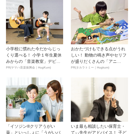
小学校に慣れた今だからじっ
おかたづけもできる点がうれ
くり選べる！ 小学１年生夏休
しい！ 動物の鳴き声やセリフ
みからの「音楽教室」デビ
が盛りだくさんの「アニ
ュ...
ア ...
PR(ヤマハ音楽振興会｜HugKum)
PR(タカラトミー｜Hugkum)
「イソジン®クリアうがい
いま最も相談したい保育士・
薬」といっしょに「うがいパ
てぃ先生がアドバイス！ 子ど