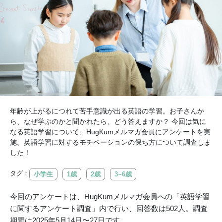
年齢が上がるにつれて苦手意識が出る英語の学習。お子さんか
ら、なぜ学ぶのかと聞かれたら、どう答えますか？ 今回は気に
なる英語学習について、HugKumメルマガ会員にアンケートを実
施。英語学習に対するモチベーションの保ち方について調査しま
した！
タグ：
小学生
1歳
2歳
3~6歳
今回のアンケートは、HugKumメルマガ会員への「英語学習
に関するアンケート調査」内で行い、回答数は502人。調査
期間は2025年5月14日〜27日です。