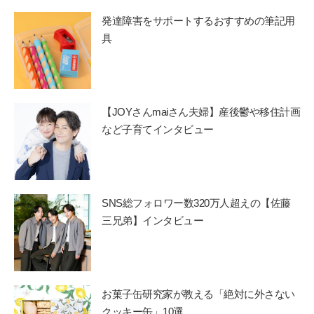
発達障害をサポートするおすすめの筆記用
具
【JOYさんmaiさん夫婦】産後鬱や移住計画
など子育てインタビュー
SNS総フォロワー数320万人超えの【佐藤
三兄弟】インタビュー
お菓子缶研究家が教える「絶対に外さない
クッキー缶」10選