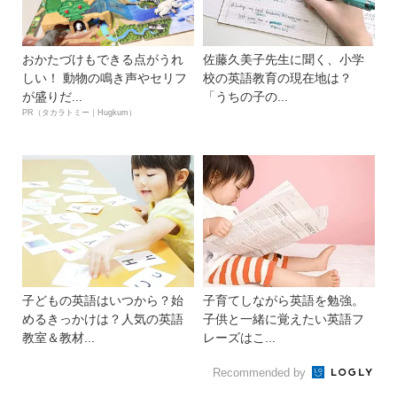
おかたづけもできる点がうれ
佐藤久美子先生に聞く、小学
しい！ 動物の鳴き声やセリフ
校の英語教育の現在地は？
が盛りだ...
「うちの子の...
PR（タカラトミー｜Hugkum）
子どもの英語はいつから？始
子育てしながら英語を勉強。
めるきっかけは？人気の英語
子供と一緒に覚えたい英語フ
教室＆教材...
レーズはこ...
Recommended by