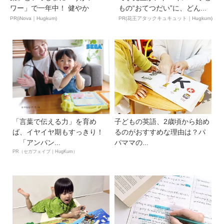
ワー」で一年中！ 健やか
もの“おてつだい”に、どん...
PR(iNova｜Hugkum)
PR(花王アタックキュキュット｜Hugkum)
「言葉で伝える力」を育め
子どもの英語、2歳頃から始め
ば、イヤイヤ期もすっきり！
るのがおすすめな理由は？パ
「アンパン...
パママの...
PR（セガフェイブ｜HugKum）