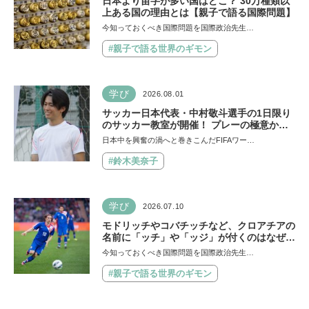
日本より苗字が多い国はどこ？ 30万種類以
上ある国の理由とは【親子で語る国際問題】
今知っておくべき国際問題を国際政治先生…
#親子で語る世界のギモン
学び
2026.08.01
サッカー日本代表・中村敬斗選手の1日限り
のサッカー教室が開催！ プレーの極意から
子ども時代の話まで…学びと笑顔あふれる大
日本中を興奮の渦へと巻きこんだFIFAワー…
盛況イベントを詳しくレポ
#鈴木美奈子
学び
2026.07.10
モドリッチやコバチッチなど、クロアチアの
名前に「ッチ」や「ッジ」が付くのはなぜ？
【親子で語る国際問題】
今知っておくべき国際問題を国際政治先生…
#親子で語る世界のギモン