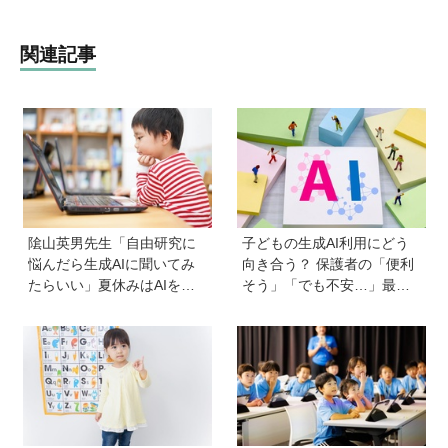
関連記事
隂山英男先生「自由研究に
子どもの生成AI利用にどう
悩んだら生成AIに聞いてみ
向き合う？ 保護者の「便利
たらいい」夏休みはAIを活
そう」「でも不安…」最新
用して主体的に楽しんで、
アンケート結果でわかった
今しかできないことをして
こと【HugKum総研】
ほしい