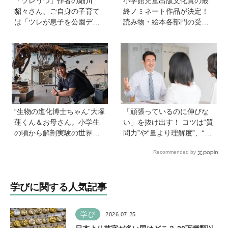
「ツレうつ」作者の細川
小学館児童出版文化賞の最
貂々さん、ご自身の子育て
終ノミネート作品が決定！
は「ツレが息子を公園デビ
読み物・絵本各部門の受賞
ューさせてママ友を作って
候補13作品は？
いた」ーー初の創作絵本
「タネがひとつぶ」は幼か
った息子さんと共作した思
い出のストーリー
“生物の進化博士ちゃん”大塚
「頑張っているのに伸びな
蓮くん＆お母さん。小学生
い」を抜け出す！ コツは“質
の頃から解剖実験の世界に
問力”や“量より理解度”、“面
入り、現代において恐竜に
談は作戦会議”など。中学受
Recommended by
近いワニを研究。「興味の
験の専門家に聞く、伸びる
種まきはエンタメから」
学び方と親のサポート術
学びに関する人気記事
学び
2026.07.25