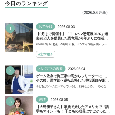
今日のランキング
（2026.8.6更新）
1
おでかけ
2026.08.03
【9月まで開催中】「ヨコハマ恐竜展2026」過
去26万人を動員した恐竜展が9年ぶりに復活！
夏休みのおでかけで楽しむポイントを完全ガイ
2026年7月17日(金)〜9月6日(日)、パシフィコ横浜 展示ホール
ド
Aにて「ヨコハマ恐竜展2026〜恐竜の食卓大図鑑〜」が開
催…
#北本祐子
2
パパママの教養
2026.08.04
ゲーム依存で御三家中高からフリーターに…。
その後、医学部へ逆転合格した現役医師が断言
「ゲームの経験が受験勉強に役立った」そう考
子どもがゲームにハマっていると、顔をしかめ、「やめなさ
える背景とは
い！」という親御さんは多いでしょう。中学受験を控えて
い…
3
遊び
2026.08.05
【大島優子さん】家族で旅したアメリカで「語
学もマインドも！ 子どもの成長はすごかった」