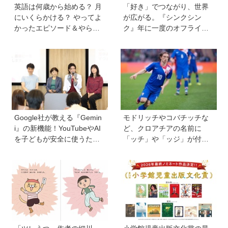
英語は何歳から始める？ 月
「好き」でつながり、世界
にいくらかける？ やってよ
が広がる。『シンクシン
かったエピソード＆やらな
ク』年に一度のオフライン
きゃよかった英語学習まで
イベント『ワンダー ミーツ
保護者502人にアンケート調
2026』には知的ワクワクが
査！
満載！
Google社が教える『Gemin
モドリッチやコバチッチな
i』の新機能！YouTubeやAI
ど、クロアチアの名前に
を子どもが安全に使うため
「ッチ」や「ッジ」が付く
の便利機能、学習に役立つ
のはなぜ？【親子で語る国
教育チャンネルなど、家庭
際問題】
で使うポイントとは？