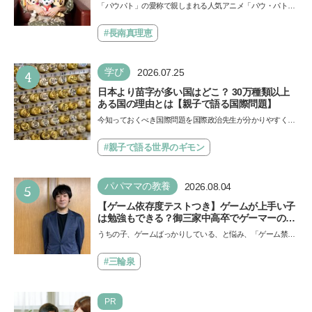
声優をつとめた映画『パウ・パトロール ザ・ダ
「パウパト」の愛称で親しまれる人気アニメ「パウ・パトロ
イノ・ムービー』ではあきらめなければ何でも
ール」の劇場版シリーズ第3弾、映画『パウ・パトロール
できると子どもに知ってほしい
ザ…
#長南真理恵
4
学び
2026.07.25
日本より苗字が多い国はどこ？ 30万種類以上
ある国の理由とは【親子で語る国際問題】
今知っておくべき国際問題を国際政治先生が分かりやすく解
説してくれる「親子で語る国際問題」。今回は、苗字の種
類…
#親子で語る世界のギモン
5
パパママの教養
2026.08.04
【ゲーム依存度テストつき】ゲームが上手い子
は勉強もできる？御三家中高卒でゲーマーの医
師・阿部智史さんが教えるゲームしながら受験
うちの子、ゲームばっかりしている、と悩み、「ゲーム禁
で勝つためのメソッド
止」を宣言し、子どもとトラブルになる家庭は多いもの。で
も…
#三輪泉
PR