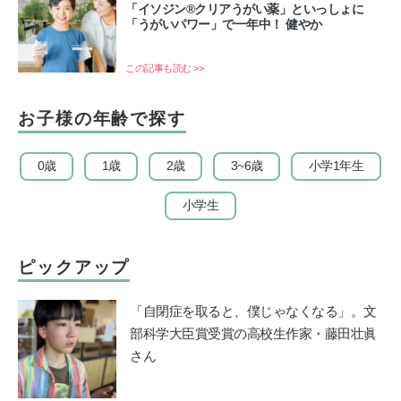
「イソジン®クリアうがい薬」といっしょに
「うがいパワー」で一年中！ 健やか
この記事も読む >>
お子様の年齢で探す
0歳
1歳
2歳
3~6歳
小学1年生
小学生
ピックアップ
「自閉症を取ると、僕じゃなくなる」。文
部科学大臣賞受賞の高校生作家・藤田壮眞
さん