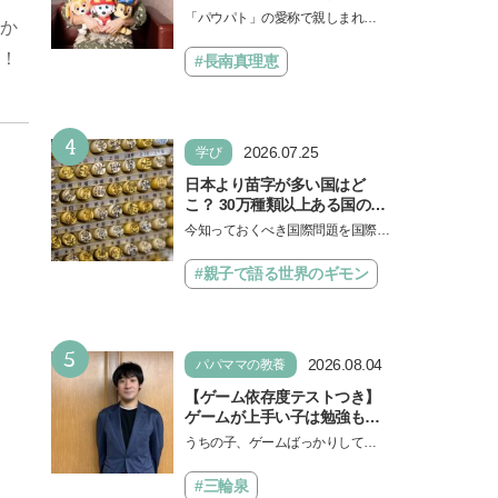
ドも！ 子どもの成長はすごか
「パウパト」の愛称で親しまれる
か
った」声優をつとめた映画
人気アニメ「パウ・パトロール」
『パウ・パトロール ザ・ダイ
！
の劇場版シリーズ第3弾、映画『パ
#長南真理恵
ノ・ムービー』ではあきらめ
ウ・パトロール ザ…
なければ何でもできると子ど
もに知ってほしい
4
2026.07.25
学び
日本より苗字が多い国はど
こ？ 30万種類以上ある国の理
由とは【親子で語る国際問
今知っておくべき国際問題を国際政
題】
治先生が分かりやすく解説してくれ
る「親子で語る国際問題」。今回
#親子で語る世界のギモン
は、苗字の種類…
5
2026.08.04
パパママの教養
【ゲーム依存度テストつき】
ゲームが上手い子は勉強もで
きる？御三家中高卒でゲーマ
うちの子、ゲームばっかりしてい
ーの医師・阿部智史さんが教
る、と悩み、「ゲーム禁止」を宣
えるゲームしながら受験で勝
言し、子どもとトラブルになる家
#三輪泉
つためのメソッド