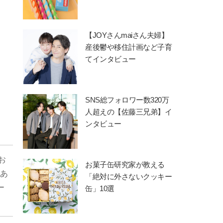
【JOYさんmaiさん夫婦】
産後鬱や移住計画など子育
てインタビュー
SNS総フォロワー数320万
人超えの【佐藤三兄弟】イ
ンタビュー
お
お菓子缶研究家が教える
あ
「絶対に外さないクッキー
ー
缶」10選