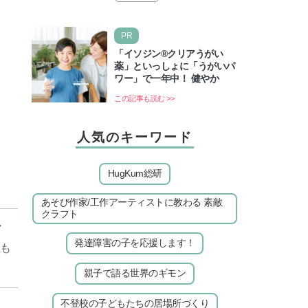
庭は多いもの。でも…
PR
「イソジン®クリアうがい
薬」といっしょに「うがいパ
ワー」で一年中！ 健やか
この記事も読む >>
人気のキーワード
HugKum総研
あそび作家/工作アーティストに教わる 素敵
クラフト
ア
発達障害の子を応援します！
も
親子で語る世界のギモン
不登校の子どもたちの居場所づくり