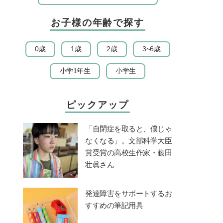
お子様の年齢で探す
0歳
1歳
2歳
3~6歳
小学1年生
小学生
ピックアップ
「自閉症を取ると、僕じゃ
なくなる」。文部科学大臣
賞受賞の高校生作家・藤田
壮眞さん
発達障害をサポートするお
すすめの筆記用具