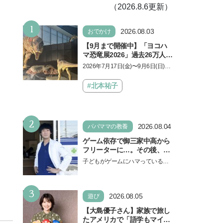
（2026.8.6更新）
1
2026.08.03
おでかけ
【9月まで開催中】「ヨコハ
マ恐竜展2026」過去26万人を
動員した恐竜展が9年ぶりに
2026年7月17日(金)〜9月6日(日)、
復活！ 夏休みのおでかけで楽
パシフィコ横浜 展示ホールAにて
しむポイントを完全ガイド
「ヨコハマ恐竜展2026〜恐竜の食
#北本祐子
卓大図鑑〜」が開催…
2
2026.08.04
パパママの教養
ゲーム依存で御三家中高から
フリーターに…。その後、医
学部へ逆転合格した現役医師
子どもがゲームにハマっている
が断言「ゲームの経験が受験
と、顔をしかめ、「やめなさ
勉強に役立った」そう考える
い！」という親御さんは多いでし
背景とは
3
ょう。中学受験を控えてい…
2026.08.05
遊び
【大島優子さん】家族で旅し
たアメリカで「語学もマイン