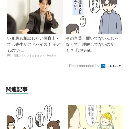
いま最も相談したい保育士・
その言葉、聞いてないんじゃ
てぃ先生がアドバイス！ 子ど
なくて、理解してないのか
もの“お...
も？【現役保...
PR（花王アタックキュキュット｜Hugkum）
Recommended by
関連記事