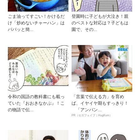
ごま油ってすごい！かけるだ
登園時に子どもが大泣き！親
け「炒めないチャーハン」は
のベストな対応は？子どもは
パパッと簡...
園で、その...
令和の国語の教科書にも載っ
「言葉で伝える力」を育め
ていた『おおきなかぶ』！こ
ば、イヤイヤ期もすっきり！
の物語で伝...
「アンパン...
PR（セガフェイブ｜HugKum）