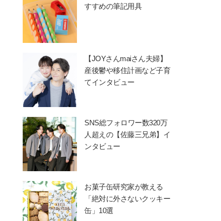
すすめの筆記用具
【JOYさんmaiさん夫婦】
産後鬱や移住計画など子育
てインタビュー
SNS総フォロワー数320万
人超えの【佐藤三兄弟】イ
ンタビュー
お菓子缶研究家が教える
「絶対に外さないクッキー
缶」10選