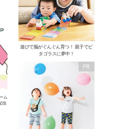
遊びで脳がぐんぐん育つ！ 親子でピ
タゴラスに夢中！
ネーム
配信