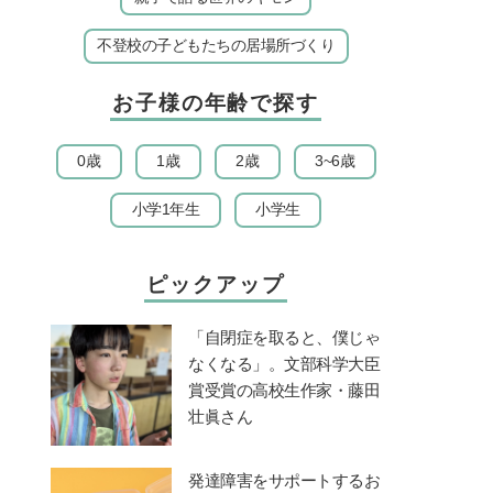
不登校の子どもたちの居場所づくり
お子様の年齢で探す
0歳
1歳
2歳
3~6歳
小学1年生
小学生
ピックアップ
「自閉症を取ると、僕じゃ
なくなる」。文部科学大臣
賞受賞の高校生作家・藤田
壮眞さん
発達障害をサポートするお