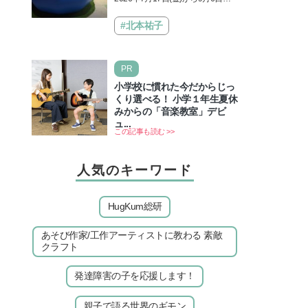
険の舞台へ-』が原宿ハラカド
（日）まで東急プラザ原宿「ハラ
に登場！ VR体験からコラボ
カド」にて、ドラゴンクエスト40
#北本祐子
グルメ、限定グッズまで親子
周年記念展『ドラゴンク…
で楽しめる注目イベント
PR
小学校に慣れた今だからじっ
くり選べる！ 小学１年生夏休
みからの「音楽教室」デビ
ュ...
この記事も読む >>
人気のキーワード
HugKum総研
あそび作家/工作アーティストに教わる 素敵
クラフト
発達障害の子を応援します！
親子で語る世界のギモン