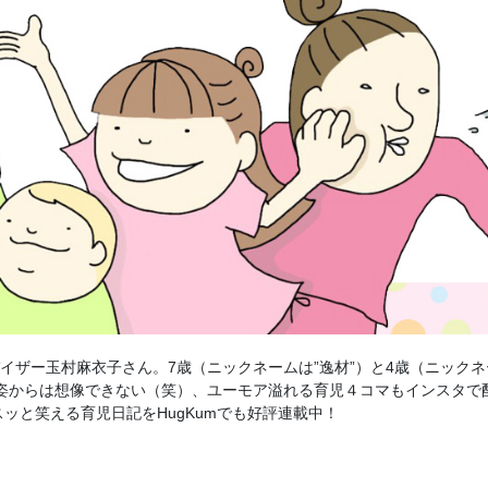
アドバイザー玉村麻衣子さん。7歳（ニックネームは”逸材”）と4歳（ニック
容姿からは想像できない（笑）、ユーモア溢れる育児４コマもインスタで
ッと笑える育児日記をHugKumでも好評連載中！