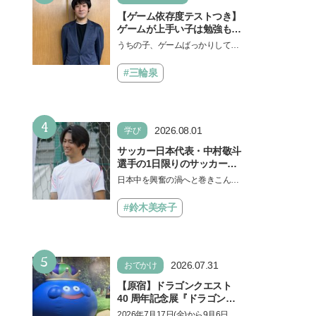
【ゲーム依存度テストつき】
ゲームが上手い子は勉強もで
きる？御三家中高卒でゲーマ
うちの子、ゲームばっかりしてい
ーの医師・阿部智史さんが教
る、と悩み、「ゲーム禁止」を宣
えるゲームしながら受験で勝
言し、子どもとトラブルになる家
#三輪泉
つためのメソッド
庭は多いもの。でも…
4
2026.08.01
学び
サッカー日本代表・中村敬斗
選手の1日限りのサッカー教
室が開催！ プレーの極意から
日本中を興奮の渦へと巻きこんだF
子ども時代の話まで…学びと
IFAワールドカップ2026（北中米W
笑顔あふれる大盛況イベント
杯）。日本代表選手たちのプレー
#鈴木美奈子
を詳しくレポ
は私たちにたくさん…
5
2026.07.31
おでかけ
【原宿】ドラゴンクエスト
40 周年記念展『ドラゴンク
エスト the DIVE -まだ見ぬ冒
2026年7月17日(金)から9月6日