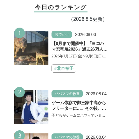
今日のランキング
（2026.8.5更新）
1
2026.08.03
おでかけ
【9月まで開催中】「ヨコハ
マ恐竜展2026」過去26万人を
動員した恐竜展が9年ぶりに
2026年7月17日(金)〜9月6日(日)、
復活！ 夏休みのおでかけで楽
パシフィコ横浜 展示ホールAにて
しむポイントを完全ガイド
「ヨコハマ恐竜展2026〜恐竜の食
#北本祐子
卓大図鑑〜」が開催…
2
2026.08.04
パパママの教養
ゲーム依存で御三家中高から
フリーターに…。その後、医
学部へ逆転合格した現役医師
子どもがゲームにハマっている
が断言「ゲームの経験が受験
と、顔をしかめ、「やめなさ
勉強に役立った」そう考える
い！」という親御さんは多いでし
背景とは
3
ょう。中学受験を控えてい…
2026.08.04
パパママの教養