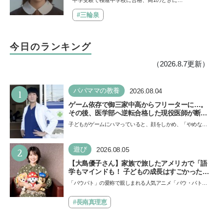
中学受験で桜蔭中学校に合格、高1のときに…
事」「勉強イヤならしなくていいよ」
#三輪泉
今日のランキング
（2026.8.7更新）
1
パパママの教養
2026.08.04
ゲーム依存で御三家中高からフリーターに…。
その後、医学部へ逆転合格した現役医師が断言
「ゲームの経験が受験勉強に役立った」そう考
子どもがゲームにハマっていると、顔をしかめ、「やめなさ
える背景とは
い！」という親御さんは多いでしょう。中学受験を控えて
い…
2
遊び
2026.08.05
【大島優子さん】家族で旅したアメリカで「語
学もマインドも！ 子どもの成長はすごかった」
声優をつとめた映画『パウ・パトロール ザ・ダ
「パウパト」の愛称で親しまれる人気アニメ「パウ・パトロ
イノ・ムービー』ではあきらめなければ何でも
ール」の劇場版シリーズ第3弾、映画『パウ・パトロール
できると子どもに知ってほしい
ザ…
#長南真理恵