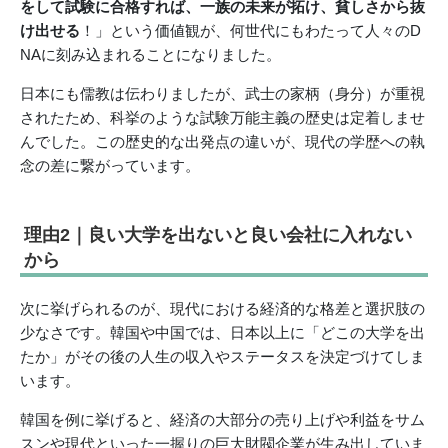
をして試験に合格すれば、一族の未来が拓け、貧しさから抜
け出せる
！」という価値観が、何世代にもわたって人々のD
NAに刻み込まれることになりました。
日本にも儒教は伝わりましたが、武士の家柄（身分）が重視
されたため、科挙のような試験万能主義の歴史は定着しませ
んでした。この歴史的な出発点の違いが、現代の学歴への執
念の差に繋がっています。
理由2｜良い大学を出ないと良い会社に入れない
から
次に挙げられるのが、現代における経済的な格差と選択肢の
少なさです。韓国や中国では、日本以上に「どこの大学を出
たか」がその後の人生の収入やステータスを決定づけてしま
います。
韓国を例に挙げると、経済の大部分の売り上げや利益をサム
スンや現代といった一握りの巨大財閥企業が生み出していま