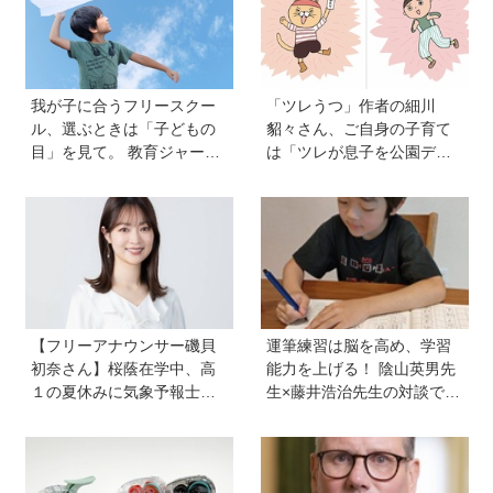
我が子に合うフリースクー
「ツレうつ」作者の細川
ル、選ぶときは「子どもの
貂々さん、ご自身の子育て
目」を見て。 教育ジャーナ
は「ツレが息子を公園デビ
リストおおたとしまささん
ューさせてママ友を作って
が提唱する見極めの視点と
いた」ーー初の創作絵本
「ひとつに絞らない」付き
「タネがひとつぶ」は幼か
合い方
った息子さんと共作した思
い出のストーリー
【フリーアナウンサー磯貝
運筆練習は脳を高め、学習
初奈さん】桜蔭在学中、高
能力を上げる！ 陰山英男先
１の夏休みに気象予報士試
生×藤井浩治先生の対談でわ
験に合格！現在も東大大学
かった驚きの事実。『1年生
院で「学ぶ楽しさ」をずっ
のかん字運筆ドリル』は字
と持ち続ける秘訣とは。親
形も覚えられる
も「楽しい」をバックアッ