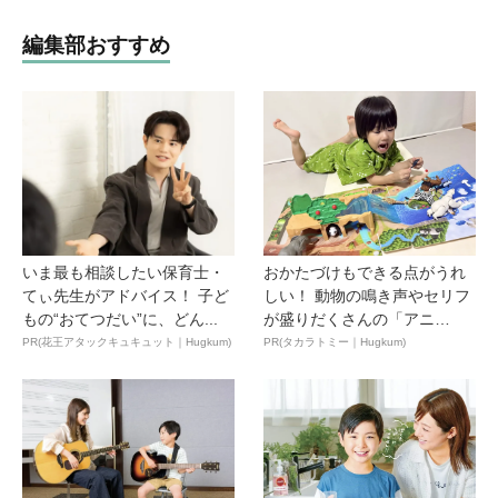
編集部おすすめ
いま最も相談したい保育士・
おかたづけもできる点がうれ
てぃ先生がアドバイス！ 子ど
しい！ 動物の鳴き声やセリフ
もの“おてつだい”に、どん...
が盛りだくさんの「アニ
ア ...
PR(花王アタックキュキュット｜Hugkum)
PR(タカラトミー｜Hugkum)