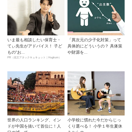
いま最も相談したい保育士・
「異次元の少子化対策」って
てぃ先生がアドバイス！ 子ど
具体的にどういうの？ 具体策
もの“お...
や財源を...
PR（花王アタックキュキュット｜Hugkum）
世界の人口ランキング、イン
小学校に慣れた今だからじっ
ドが中国を抜いて首位に！人
くり選べる！ 小学１年生夏休