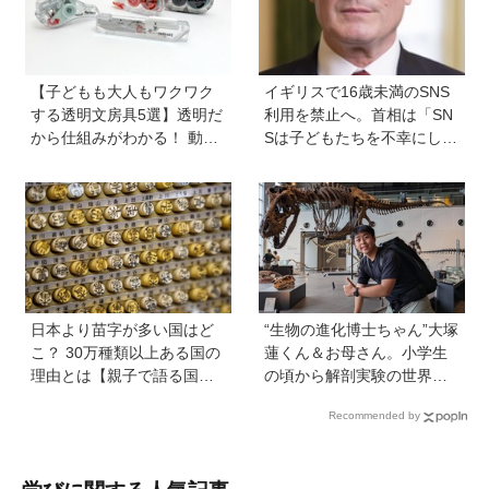
プする方法も
【子どもも大人もワクワク
イギリスで16歳未満のSNS
する透明文房具5選】透明だ
利用を禁止へ。首相は「SN
から仕組みがわかる！ 動か
Sは子どもたちを不幸にして
すと中身の動きがまるわか
いる」【親子で語る国際問
り
題】
日本より苗字が多い国はど
“生物の進化博士ちゃん”大塚
こ？ 30万種類以上ある国の
蓮くん＆お母さん。小学生
理由とは【親子で語る国際
の頃から解剖実験の世界に
問題】
入り、現代において恐竜に
Recommended by
近いワニを研究。「興味の
種まきはエンタメから」