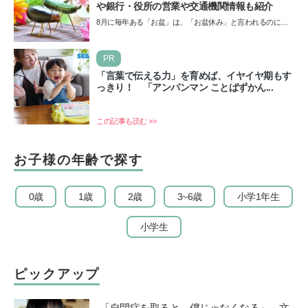
や銀行・役所の営業や交通機関情報も紹介
8月に毎年ある「お盆」は、「お盆休み」と言われるのに祝
日ではないのでしょうか？ 当記事では、まずは2026年のお
盆…
PR
「言葉で伝える力」を育めば、イヤイヤ期もす
っきり！ 「アンパンマン ことばずかん...
この記事も読む >>
お子様の年齢で探す
0歳
1歳
2歳
3~6歳
小学1年生
小学生
ピックアップ
「自閉症を取ると、僕じゃなくなる」。文