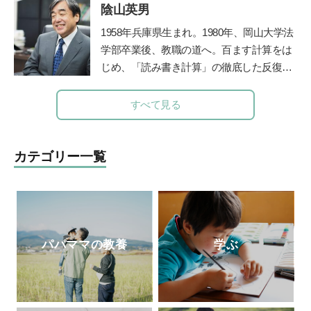
ラクター協会2級・1級・養成講座はこれま
陰山英男
園や東京女子医科大学などで多数の臨床に
で2500人が受講。
携わる傍ら、全国の保育園、幼稚園、学
1958年兵庫県生まれ。1980年、岡山大学法
校、児童相談所などで勉強会、講演会を40
学部卒業後、教職の道へ。百ます計算をは
年以上続けた。『子どもへのまなざし』
じめ、「読み書き計算」の徹底した反復学
（福音館書店）、『育てたように子は育つ
習と生活習慣の改善に取り組み、子ども達
——相田みつをいのちのことば』『ひとり
の学力を驚異的に向上させた。その指導法
すべて見る
親でも子どもは健全に育ちます』（小学
である「陰山メソッド」は、教育者、保護
館）など著書多数。2017年逝去。半世紀に
者から注目を集め、「陰山メソッド」を教
わたる臨床経験から著したこれら数多くの
材かした『徹底反復シリーズ』は、総計77
カテゴリー一覧
育児書は、今も多くの母親たちの厚い信頼
0万部の大ベストセラーとなっている。現
と支持を得ている。
在、YouTube『陰山英男公式チャンネル』
で授業や講演を公開して注目を集めてい
る。
http://kageyamahideo.com/
パパママの教養
学ぶ