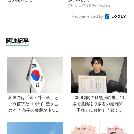
口の減って...
みからの...
PR（ヤマハ音楽振興会｜HugKum）
Recommended by
関連記事
韓国では「金・朴・李」と
2000時間の猛勉強の末、11
いう苗字だけで約半数を占
歳で危険物取扱者の最難関
める？ 苗字の種類が少ない
「甲種」に合格！「家で両
のはなぜ？ 【親子で語る国
親が勉強する姿を見て、僕
際問題】
もやらなきゃと思った」