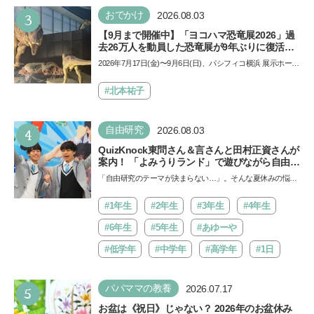
3
おでかけ
2026.08.03
【9月まで開催中】「ヨコハマ恐竜展2026」過
去26万人を動員した恐竜展が9年ぶりに復活！
夏休みのおでかけで楽しむポイントを完全ガイ
2026年7月17日(金)〜9月6日(日)、パシフィコ横浜 展示ホール
ド
Aにて「ヨコハマ恐竜展2026〜恐竜の食卓大図鑑〜」が開
催…
#北本祐子
4
自由研究
2026.08.03
QuizKnock東問さん＆言さんと田村正資さんが
案内！ 「よみうりランド」で遊びながら自由研
究が進む期間限定イベントが開催
「自由研究のテーマが決まらない…」。そんな夏休みの悩み
にヒントをくれるイベントが、よみうりランド「グッジョ
バ!!…
#1年生
#2年生
#3年生
#4年生
#6年生
#5年生
#あゆーや
#低学年
#中学年
#高学年
#1日
5
パパママの教養
2026.07.17
お盆は《祝日》じゃない？ 2026年のお盆休み