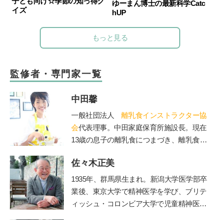
子ども向け☆季節の知っ得ク
ゆーまん博士の最新科学Catc
イズ
hUP
もっと見る
監修者・専門家一覧
中田馨
一般社団法人
離乳食インストラクター協
会
代表理事。中田家庭保育所施設長。現在
13歳の息子の離乳食につまづき、離乳食を
学び始める。「赤ちゃんもママも50点を目
佐々木正美
標」をモットーに、20年の保育士としての
経験を生かしながら赤ちゃんとママに寄り
1935年、群馬県生まれ。新潟大学医学部卒
添う、和食を大切にした「和の離乳食」を
業後、東京大学で精神医学を学び、ブリテ
伝えている。保育、講演、執筆などの分野
ィッシュ・コロンビア大学で児童精神医学
で活動中。自身が開催する離乳食インスト
の臨床訓練を受ける。帰国後、国立秩父学