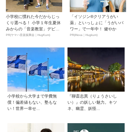
小学校に慣れた今だからじっ
「イソジン®クリアうがい
くり選べる！ 小学１年生夏休
薬」といっしょに「うがいパ
みからの「音楽教室」デビ
ワー」で一年中！ 健やか
ュ...
PR(ヤマハ音楽振興会｜HugKum)
PR(iNova｜Hugkum)
小学校から大学まで学費無
『聊斎志異（りょうさいし
償！偏差値もない、塾もな
い）』の妖しい魅力。キツ
い！世界一幸せ...
ネ、幽霊、妖怪...