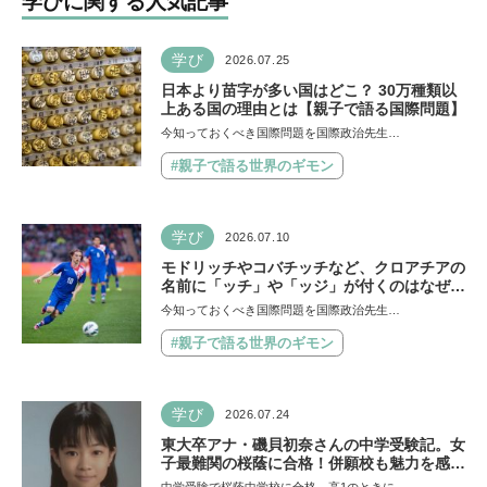
学びに関する人気記事
学び
2026.07.25
日本より苗字が多い国はどこ？ 30万種類以
上ある国の理由とは【親子で語る国際問題】
今知っておくべき国際問題を国際政治先生…
#親子で語る世界のギモン
学び
2026.07.10
モドリッチやコバチッチなど、クロアチアの
名前に「ッチ」や「ッジ」が付くのはなぜ？
【親子で語る国際問題】
今知っておくべき国際問題を国際政治先生…
#親子で語る世界のギモン
学び
2026.07.24
東大卒アナ・磯貝初奈さんの中学受験記。女
子最難関の桜蔭に合格！併願校も魅力を感じ
た渋渋に。母親の声かけは「睡眠が何より大