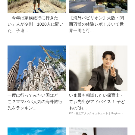
「今年は家族旅行に行きた
【海外パビリオン】大阪・関
い」人が９割！1028人に聞い
西万博の体験レポ！歩いて世
た、子連...
界一周も可...
一度は行ってみたい国はど
いま最も相談したい保育士・
こ？ママパパ人気の海外旅行
てぃ先生がアドバイス！ 子ど
先をランキン...
もの“お...
PR（花王アタックキュキュット｜Hugkum）