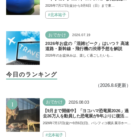
険の舞台へ-』が原宿ハラカドに登場！ VR体
2026年7月17日(金)から9月6日（日）まで東…
験からコラボグルメ、限定グッズまで親子で
楽しめる注目イベント
#北本祐子
おでかけ
2026.07.19
2026年お盆の「混雑ピーク」はいつ？ 高速
道路・新幹線・飛行機の渋滞予想を解説
2026年のお盆休みは、楽しく過ごしたいも…
今日のランキング
（2026.8.6更新）
1
おでかけ
2026.08.03
【9月まで開催中】「ヨコハマ恐竜展2026」過
去26万人を動員した恐竜展が9年ぶりに復活！
夏休みのおでかけで楽しむポイントを完全ガイ
2026年7月17日(金)〜9月6日(日)、パシフィコ横浜 展示ホール
ド
Aにて「ヨコハマ恐竜展2026〜恐竜の食卓大図鑑〜」が開
催…
#北本祐子