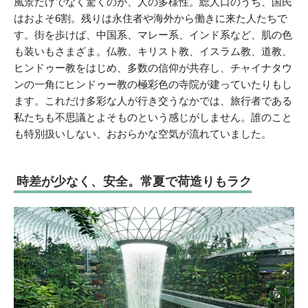
風景だけでなく驚くのが、人の多様性。総人口のうち、国民
はおよそ6割。残りは永住者や海外から働きに来た人たちで
す。街を歩けば、中国系、マレー系、インド系など、肌の色
も装いもさまざま。仏教、キリスト教、イスラム教、道教、
ヒンドゥー教をはじめ、多数の信仰が共存し、チャイナタウ
ンの一角にヒンドゥー教の極彩色の寺院が建っていたりもし
ます。これだけ多彩な人が行き交うなかでは、旅行者である
私たちも不思議とよそものという感じがしません。誰のこと
も特別扱いしない、おおらかな空気が流れていました。
時差が少なく、安全。常夏で荷造りもラク