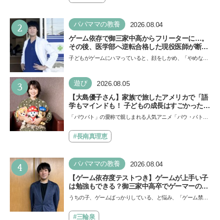
2
パパママの教養
2026.08.04
ゲーム依存で御三家中高からフリーターに…。
その後、医学部へ逆転合格した現役医師が断言
「ゲームの経験が受験勉強に役立った」そう考
子どもがゲームにハマっていると、顔をしかめ、「やめなさ
える背景とは
い！」という親御さんは多いでしょう。中学受験を控えて
い…
3
遊び
2026.08.05
【大島優子さん】家族で旅したアメリカで「語
学もマインドも！ 子どもの成長はすごかった」
声優をつとめた映画『パウ・パトロール ザ・ダ
「パウパト」の愛称で親しまれる人気アニメ「パウ・パトロ
イノ・ムービー』ではあきらめなければ何でも
ール」の劇場版シリーズ第3弾、映画『パウ・パトロール
できると子どもに知ってほしい
ザ…
#長南真理恵
4
パパママの教養
2026.08.04
【ゲーム依存度テストつき】ゲームが上手い子
は勉強もできる？御三家中高卒でゲーマーの医
師・阿部智史さんが教えるゲームしながら受験
うちの子、ゲームばっかりしている、と悩み、「ゲーム禁
で勝つためのメソッド
止」を宣言し、子どもとトラブルになる家庭は多いもの。で
も…
#三輪泉