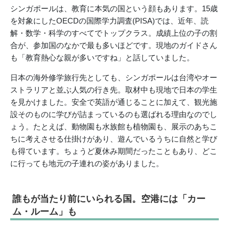
シンガポールは、教育に本気の国という顔もあります。15歳
を対象にしたOECDの国際学力調査(PISA)では、近年、読
解・数学・科学のすべてでトップクラス。成績上位の子の割
合が、参加国のなかで最も多いほどです。現地のガイドさん
も「教育熱心な親が多いですね」と話していました。
日本の海外修学旅行先としても、シンガポールは台湾やオー
ストラリアと並ぶ人気の行き先。取材中も現地で日本の学生
を見かけました。安全で英語が通じることに加えて、観光施
設そのものに学びが詰まっているのも選ばれる理由なのでし
ょう。たとえば、動物園も水族館も植物園も、展示のあちこ
ちに考えさせる仕掛けがあり、遊んでいるうちに自然と学び
も得ています。ちょうど夏休み期間だったこともあり、どこ
に行っても地元の子連れの姿がありました。
誰もが当たり前にいられる国。空港には「カー
ム・ルーム」も