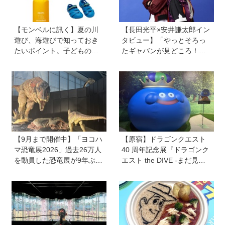
【モンベルに訊く】夏の川
【長田光平×安井謙太郎イン
遊び、海遊びで知っておき
タビュー】「やっとそろっ
たいポイント。子どものラ
たギャバンが見どころ！」
イフジャケットは大きめを
映画『超宇宙刑事ギャバン
選びがちだけど…危険！水
インフィニティ 太陽が泣い
辺で人気の必携アイテムも
た日』
【9月まで開催中】「ヨコハ
【原宿】ドラゴンクエスト
マ恐竜展2026」過去26万人
40 周年記念展『ドラゴンク
を動員した恐竜展が9年ぶり
エスト the DIVE -まだ見ぬ
に復活！ 夏休みのおでかけ
冒険の舞台へ-』が原宿ハラ
で楽しむポイントを完全ガ
カドに登場！ VR体験からコ
イド
ラボグルメ、限定グッズま
で親子で楽しめる注目イベ
ント