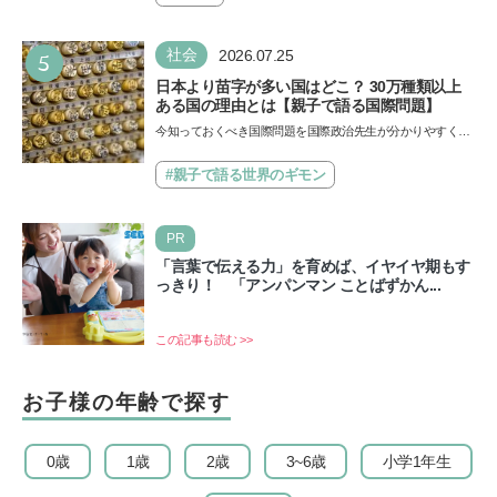
5
社会
2026.07.25
日本より苗字が多い国はどこ？ 30万種類以上
ある国の理由とは【親子で語る国際問題】
今知っておくべき国際問題を国際政治先生が分かりやすく解
説してくれる「親子で語る国際問題」。今回は、苗字の種
類…
#親子で語る世界のギモン
PR
「言葉で伝える力」を育めば、イヤイヤ期もす
っきり！ 「アンパンマン ことばずかん...
この記事も読む >>
お子様の年齢で探す
0歳
1歳
2歳
3~6歳
小学1年生