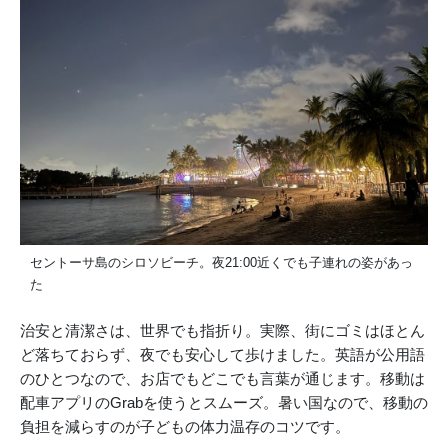
セントーサ島のシロソビーチ。夜21:00近くでも子連れの姿があっ
た
治安と清潔さは、世界でも指折り。実際、街にゴミはほとん
ど落ちておらず、夜でも安心して歩けました。英語が公用語
のひとつなので、お店でもどこでも言葉が通じます。移動は
配車アプリのGrabを使うとスムーズ。暑い国なので、移動の
負担を減らすのが子どもの体力温存のコツです。