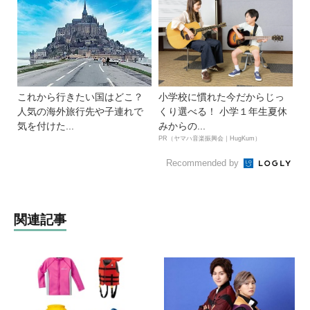
これから行きたい国はどこ？
小学校に慣れた今だからじっ
人気の海外旅行先や子連れで
くり選べる！ 小学１年生夏休
気を付けた...
みからの...
PR（ヤマハ音楽振興会｜HugKum）
Recommended by
関連記事