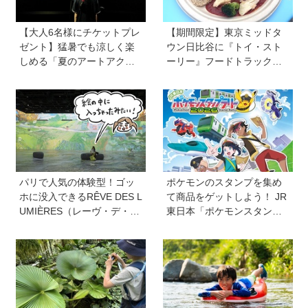
【大人6名様にチケットプレ
【期間限定】東京ミッドタ
ゼント】猛暑でも涼しく楽
ウン日比谷に『トイ・スト
しめる「夏のアートアクア
ーリー』フードトラックが
リウム2026」が開催中！大
ずらり！ メニューや見どこ
人1名で小学生以下は2名ま
ろをチェックしてきました
で無料
パリで人気の体験型！ゴッ
ポケモンのスタンプを集め
ホに没入できるRÊVE DES L
て商品をゲットしよう！ JR
UMIÈRES（レーヴ・デ・リ
東日本「ポケモンスタンプ
ュミエール<光の夢>）を子
ラリー2026」が7月16日
どもと一緒に大満喫してき
（木）から首都圏36駅で開
ました！【ゆる〜く楽しむ
催
美術案内】