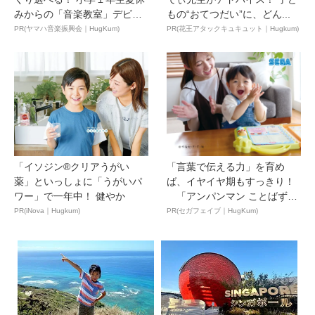
みからの「音楽教室」デビ
もの“おてつだい”に、どん...
ュ...
PR(ヤマハ音楽振興会｜HugKum)
PR(花王アタックキュキュット｜Hugkum)
「イソジン®クリアうがい
「言葉で伝える力」を育め
薬」といっしょに「うがいパ
ば、イヤイヤ期もすっきり！
ワー」で一年中！ 健やか
「アンパンマン ことばずか
ん...
PR(iNova｜Hugkum)
PR(セガフェイブ｜HugKum)