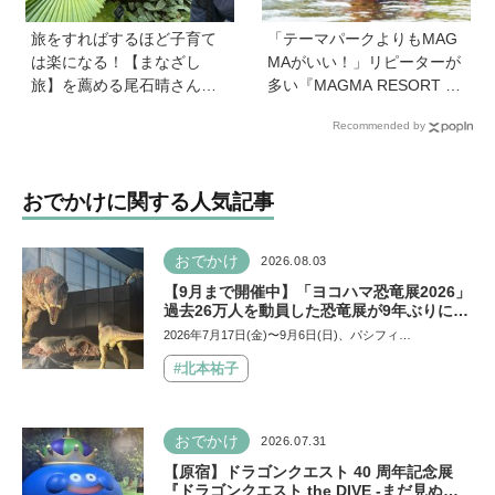
旅をすればするほど子育て
「テーマパークよりもMAG
は楽になる！【まなざし
MAがいい！」リピーターが
旅】を薦める尾石晴さんの
多い『MAGMA RESORT 下
旅行術とは？「家族の添乗
部』って？ ただの体験型リ
Recommended by
員にならない」「子どもに
ゾートではない、子どもの
役割を与える」がカギ
目が輝きだす秘密とは《創
業者 福永祐大さん創業の想
おでかけに関する人気記事
い》
おでかけ
2026.08.03
【9月まで開催中】「ヨコハマ恐竜展2026」
過去26万人を動員した恐竜展が9年ぶりに復
活！ 夏休みのおでかけで楽しむポイントを
2026年7月17日(金)〜9月6日(日)、パシフィ…
完全ガイド
#北本祐子
おでかけ
2026.07.31
【原宿】ドラゴンクエスト 40 周年記念展
『ドラゴンクエスト the DIVE -まだ見ぬ冒