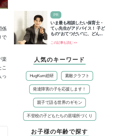
卓大図鑑〜」が開催…
PR
いま最も相談したい保育士・
てぃ先生がアドバイス！ 子ど
関係
もの“おてつだい”に、どん...
りで
この記事も読む >>
人気のキーワード
が楽
たこ
HugKum総研
素敵クラフト
入っ
発達障害の子を応援します！
親子で語る世界のギモン
不登校の子どもたちの居場所づくり
お子様の年齢で探す
】