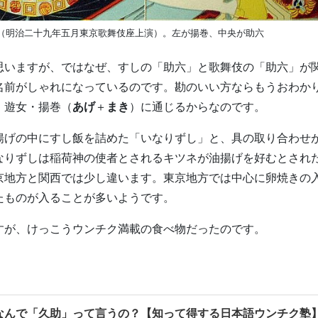
（明治二十九年五月東京歌舞伎座上演）。左が揚巻、中央が助六
思いますが、ではなぜ、すしの「助六」と歌舞伎の「助六」が
名前がしゃれになっているのです。勘のいい方ならもうおわか
、遊女・揚巻（
あげ
＋
まき
）に通じるからなのです。
揚げの中にすし飯を詰めた「いなりずし」と、具の取り合わせ
なりずしは稲荷神の使者とされるキツネが油揚げを好むとされ
京地方と関西では少し違います。東京地方では中心に卵焼きの
たものが入ることが多いようです。
すが、けっこうウンチク満載の食べ物だったのです。
なんで「久助」って言うの？【知って得する日本語ウンチク塾