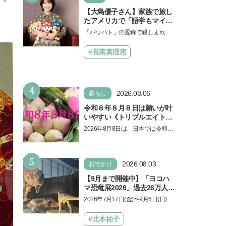
【大島優子さん】家族で旅し
たアメリカで「語学もマイン
ドも！ 子どもの成長はすごか
「パウパト」の愛称で親しまれる
った」声優をつとめた映画
人気アニメ「パウ・パトロール」
『パウ・パトロール ザ・ダイ
の劇場版シリーズ第3弾、映画『パ
#長南真理恵
ノ・ムービー』ではあきらめ
ウ・パトロール ザ…
なければ何でもできると子ど
もに知ってほしい
4
2026.08.06
暮らし
令和８年８月８日は願いが叶
いやすい《トリプルエイト》
の日！ 13日の獅子座の新月
2026年8月8日は、日本では令和8
＆皆既日食の影響にも注目
年8月8日の8並びの日になりま
す。そしてこの日は、「ライオン
5
ズゲート」というとって…
2026.08.03
おでかけ
【9月まで開催中】「ヨコハ
マ恐竜展2026」過去26万人を
動員した恐竜展が9年ぶりに
2026年7月17日(金)〜9月6日(日)、
復活！ 夏休みのおでかけで楽
パシフィコ横浜 展示ホールAにて
しむポイントを完全ガイド
「ヨコハマ恐竜展2026〜恐竜の食
#北本祐子