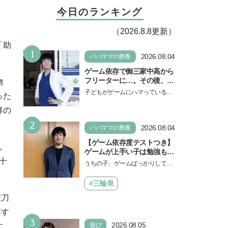
今日のランキング
（2026.8.8更新）
「助
1
2026.08.04
パパママの教養
ゲーム依存で御三家中高から
フリーターに…。その後、医
物
学部へ逆転合格した現役医師
子どもがゲームにハマっている
った
が断言「ゲームの経験が受験
と、顔をしかめ、「やめなさ
勉強に役立った」そう考える
群の
い！」という親御さんは多いでし
背景とは
2
ょう。中学受験を控えてい…
2026.08.04
パパママの教養
【ゲーム依存度テストつき】
し
ゲームが上手い子は勉強もで
きる？御三家中高卒でゲーマ
十
うちの子、ゲームばっかりしてい
ーの医師・阿部智史さんが教
る、と悩み、「ゲーム禁止」を宣
えるゲームしながら受験で勝
言し、子どもとトラブルになる家
#三輪泉
つためのメソッド
庭は多いもの。でも…
宝刀
慕す
3
2026.08.05
遊び
す。