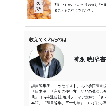
割れたおせんべいの袋詰めを「久
ることをご存じですか？ ...
教えてくれたのは
神永 曉|辞
辞書編集者、エッセイスト。元小学館辞書
「日本語」「言葉の使い方」などの講演も
典』（時事通信社/角川ソフィア文庫）『さ
本語』『辞書編集、三十七年』（いずれも