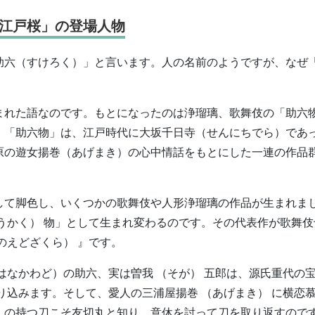
江戸桜」の登場人物
助六（すけろく）」と言います。人の名前のようですが、なぜ
まれた語なのです。もとになったのは浄瑠璃、歌舞伎の「助六
。「助六物」は、江戸時代に大坂千日寺（せんにちでら）であ
原の遊女揚巻（あげまき）の心中情話をもとにした一連の作品
して脚色し、いくつかの歌舞伎や人形浄瑠璃の作品が生まれま
うかく） 物」として生まれ変わるのです。その代表作が歌舞伎
のえどざくら） 』です。
はなかわど）の助六、実は曽我 （そが） 五郎は、源氏重代の
り込みます。そして、愛人の三浦屋揚巻 （あげまき） に横恋
う） の持つ刀こそ友切丸と知り、意休を討って刀を取り返すので