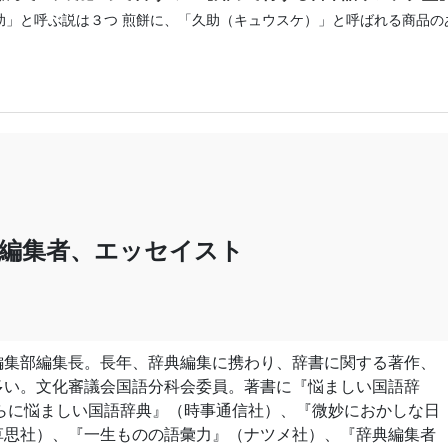
助」と呼ぶ説は３つ 煎餅に、「久助（キュウスケ）」と呼ばれる商品の
書編集者、エッセイスト
編集部編集長。長年、辞典編集に携わり、辞書に関する著作、
多い。文化審議会国語分科会委員。著書に『悩ましい国語辞
らに悩ましい国語辞典』（時事通信社）、『微妙におかしな日
草思社）、『一生ものの語彙力』（ナツメ社）、『辞典編集者