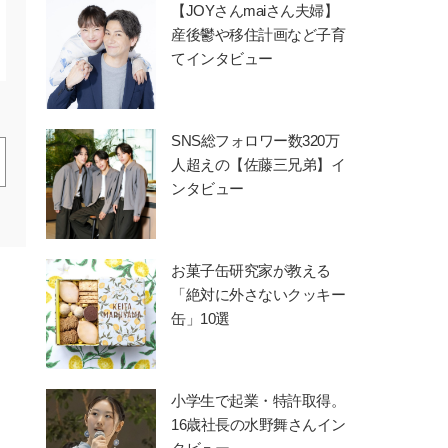
【JOYさんmaiさん夫婦】
産後鬱や移住計画など子育
てインタビュー
SNS総フォロワー数320万
人超えの【佐藤三兄弟】イ
ンタビュー
お菓子缶研究家が教える
「絶対に外さないクッキー
缶」10選
小学生で起業・特許取得。
16歳社長の水野舞さんイン