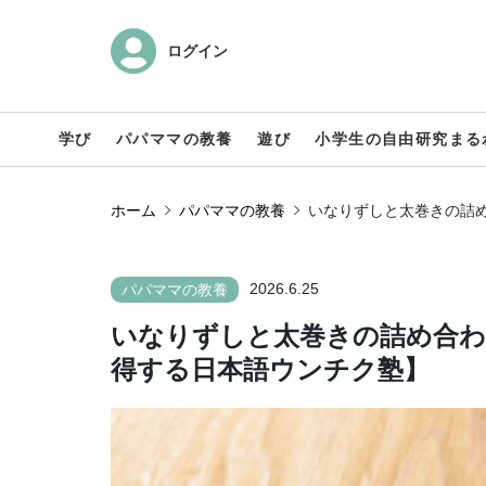
ログイン
学び
パパママの教養
遊び
小学生の自由研究まる
ホーム
パパママの教養
いなりずしと太巻きの詰
2026.6.25
パパママの教養
いなりずしと太巻きの詰め合わ
得する日本語ウンチク塾】