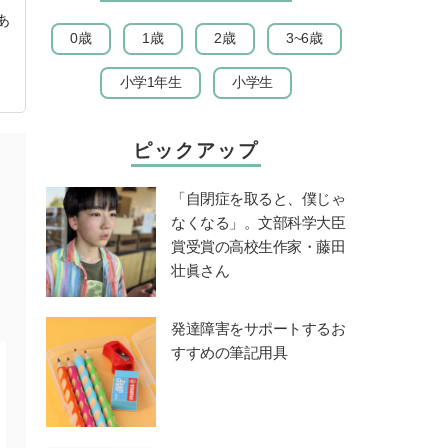
あ
0歳
1歳
2歳
3~6歳
小学1年生
小学生
ピックアップ
「自閉症を取ると、僕じゃ
なくなる」。文部科学大臣
賞受賞の高校生作家・藤田
壮眞さん
発達障害をサポートするお
すすめの筆記用具