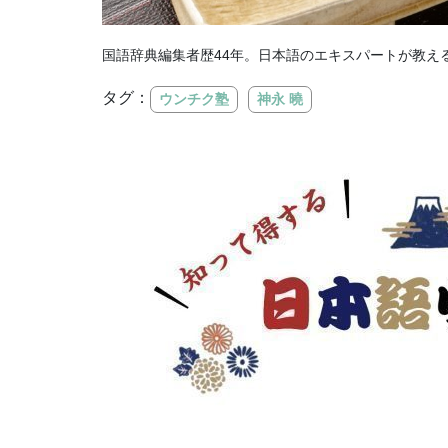
国語辞典編集者歴44年。日本語のエキスパートが教え
タグ：
ウンチク塾
神永 曉