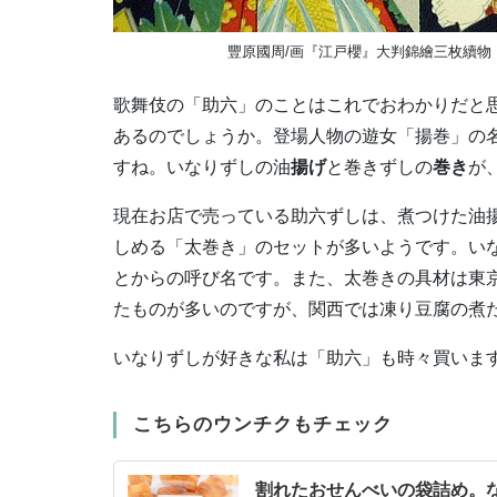
豐原國周/画『江戸櫻』大判錦繪三枚續物
歌舞伎の「助六」のことはこれでおわかりだと
あるのでしょうか。登場人物の遊女「揚巻」の
すね。いなりずしの油
揚げ
と巻きずしの
巻き
が
現在お店で売っている助六ずしは、煮つけた油
しめる「太巻き」のセットが多いようです。い
とからの呼び名です。また、太巻きの具材は東
たものが多いのですが、関西では凍り豆腐の煮
いなりずしが好きな私は「助六」も時々買いま
こちらのウンチクもチェック
割れたおせんべいの袋詰め。