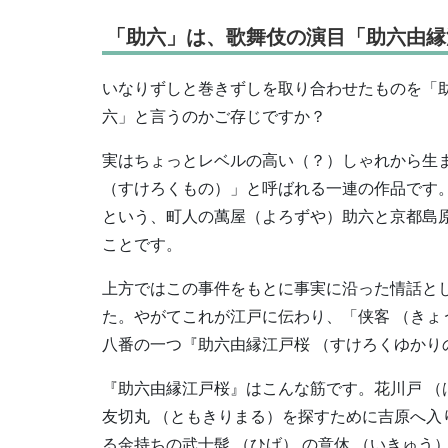
「助六」は、歌舞伎の演目「助六由縁
いなりずしと巻きずしを取り合わせたものを「
六」と言うのかご存じですか？
実はちょっとレベルの高い（？）しゃれから生
（すけろくもの）」と呼ばれる一連の作品です
という、町人の萬屋（よろずや）助六と京都島
ことです。
上方ではこの事件をもとに事実に沿った情話と
た。やがてこれが江戸に伝わり、「侠客 （きょ
八番の一つ『助六由縁江戸桜 （すけろくゆかり
『助六由縁江戸桜』はこんな筋です。花川戸 （
友切丸 （ともきりまる）を探すために吉原へ入
る金持ちの武士髭 （ひげ） の意休 （いきゅ