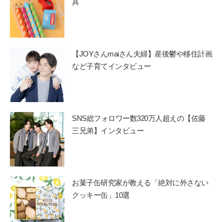
具
【JOYさんmaiさん夫婦】産後鬱や移住計画
など子育てインタビュー
SNS総フォロワー数320万人超えの【佐藤
三兄弟】インタビュー
お菓子缶研究家が教える「絶対に外さない
クッキー缶」10選