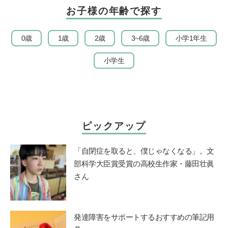
お子様の年齢で探す
0歳
1歳
2歳
3~6歳
小学1年生
小学生
ピックアップ
「自閉症を取ると、僕じゃなくなる」。文
部科学大臣賞受賞の高校生作家・藤田壮眞
さん
発達障害をサポートするおすすめの筆記用