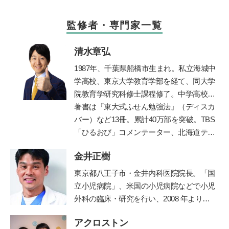
監修者・専門家一覧
清水章弘
1987
年、千葉県船橋市生まれ。私立海城中
学高校、東京大学教育学部を経て、同大学
院教育学研究科修士課程修了。中学高校時
代に生徒会長、サッカー部、応援団長、文
著書は『東大式ふせん勉強法』（ディスカ
化祭実行委員などを経験しながら東京大学
バー）など
13
冊。累計
40
万部を突破。
TBS
に現役で合格。自身の時間の使い方や効率
「ひるおび」コメンテーター、北海道テレ
的な勉強法を体系化し、東京・京都・大阪
ビ「イチモニ！」などに出演。朝日新聞・
金井正樹
で「勉強のやり方」を教える塾プラスティ
朝日小学生新聞で執筆・連載中。
ABC
ラジ
ーを起業。創業以来、公教育支援を続けて
オで「清水章弘の合格への道」を毎週金曜
東京都八王子市・金井内科医院院長。「国
おり、青森県三戸町教育委員会の学習アド
夕方
5
時から放送中（エリア外でも「
radiko
立小児病院」、米国の小児病院などで小児
バイザー等を務めてきた。
」の有料サービスで聴取できます）。
外科の臨床・研究を行い、2008 年より現
職。診療科目は内科、小児科、小児外科、
アクロストン
外科。保育園の園医、小・中学校の校医も