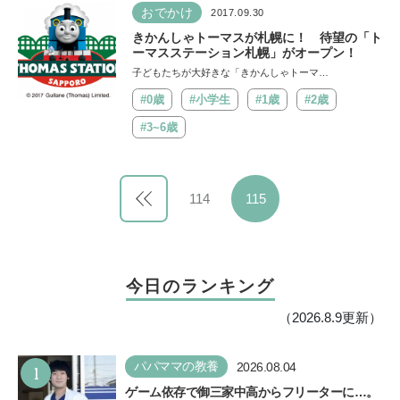
おでかけ
2017.09.30
きかんしゃトーマスが札幌に！ 待望の「ト
ーマスステーション札幌」がオープン！
子どもたちが大好きな「きかんしゃトーマ…
#0歳
#小学生
#1歳
#2歳
#3~6歳
114
115
今日のランキング
（2026.8.9更新）
1
パパママの教養
2026.08.04
ゲーム依存で御三家中高からフリーターに…。