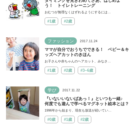
タイミングを見きわめてさあ、はじめよ
う！ トイレトレーニング
おむつが無理なくはずれるようにするには…
#1歳
#2歳
ファッション
2017.11.24
ママが自分でおうちでできる！ ベビー＆キ
ッズヘアカットのきほん
お子さんや赤ちゃんのヘアカット、みなさ…
#1歳
#2歳
#3~6歳
学び
2017.11.22
『いないいないばあっ！』といつも一緒♪
何度でも遊んで学べるマグネット絵本とは？
1996年から始まり、現在も放送が続いてい…
#0歳
#1歳
#2歳