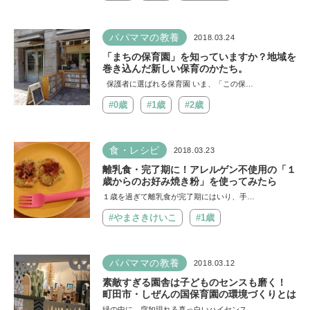
パパママの教養
2018.03.24
「まちの保育園」を知っていますか？地域を
巻き込んだ新しい保育のかたち。
保護者に選ばれる保育園 いま、「この保…
#0歳
#1歳
#2歳
食・レシピ
2018.03.23
離乳食・完了期に！アレルゲン不使用の「１
歳からのお好み焼き粉」を使ってみたら
１歳を過ぎて離乳食が完了期にはいり、手…
#やまさきけいこ
#1歳
パパママの教養
2018.03.12
素敵すぎる園舎は子どものセンスも磨く！
町田市・しぜんの国保育園の環境づくりとは
緑の中に、突如現れる真っ白いハイセンス…