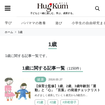
子どもと一緒に楽しむ、学ぶ、成長する。
学び
パパママの教養
遊び
小学生の自由研究ま
ホーム
1歳
1歳
1歳に関する記事一覧です。
1歳に関する記事一覧
（1150
件
）
健康
2018.03.27
【保育士監修】1歳、2歳、3歳年齢別「運
動」と「心」「言葉」の発達チェックリスト
めざましく成長していく１歳児から3歳児の…
#1歳
#2歳
#井桁容子