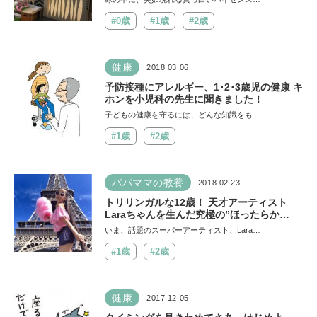
#0歳
#1歳
#2歳
健康
2018.03.06
予防接種にアレルギー、1･2･3歳児の健康 キ
ホンを小児科の先生に聞きました！
子どもの健康を守るには、どんな知識をも…
#1歳
#2歳
パパママの教養
2018.02.23
トリリンガルな12歳！ 天才アーティスト
Laraちゃんを生んだ究極の”ほったらか
し”育児とは⁉
いま、話題のスーパーアーティスト、Lara…
#1歳
#2歳
健康
2017.12.05