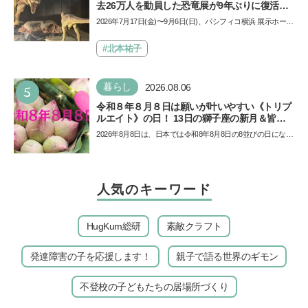
去26万人を動員した恐竜展が9年ぶりに復活！
夏休みのおでかけで楽しむポイントを完全ガイ
2026年7月17日(金)〜9月6日(日)、パシフィコ横浜 展示ホール
ド
Aにて「ヨコハマ恐竜展2026〜恐竜の食卓大図鑑〜」が開
催…
#北本祐子
5
暮らし
2026.08.06
令和８年８月８日は願いが叶いやすい《トリプ
ルエイト》の日！ 13日の獅子座の新月＆皆既
日食の影響にも注目
2026年8月8日は、日本では令和8年8月8日の8並びの日になり
ます。そしてこの日は、「ライオンズゲート」というとっ
て…
人気のキーワード
HugKum総研
素敵クラフト
発達障害の子を応援します！
親子で語る世界のギモン
不登校の子どもたちの居場所づくり