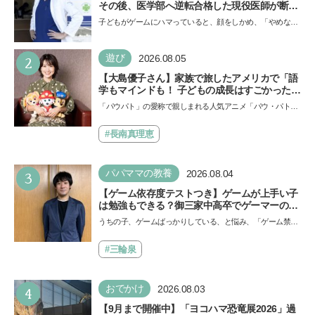
その後、医学部へ逆転合格した現役医師が断言
「ゲームの経験が受験勉強に役立った」そう考
子どもがゲームにハマっていると、顔をしかめ、「やめなさ
える背景とは
い！」という親御さんは多いでしょう。中学受験を控えて
い…
2
遊び
2026.08.05
【大島優子さん】家族で旅したアメリカで「語
学もマインドも！ 子どもの成長はすごかった」
声優をつとめた映画『パウ・パトロール ザ・ダ
「パウパト」の愛称で親しまれる人気アニメ「パウ・パトロ
イノ・ムービー』ではあきらめなければ何でも
ール」の劇場版シリーズ第3弾、映画『パウ・パトロール
できると子どもに知ってほしい
ザ…
#長南真理恵
3
パパママの教養
2026.08.04
【ゲーム依存度テストつき】ゲームが上手い子
は勉強もできる？御三家中高卒でゲーマーの医
師・阿部智史さんが教えるゲームしながら受験
うちの子、ゲームばっかりしている、と悩み、「ゲーム禁
で勝つためのメソッド
止」を宣言し、子どもとトラブルになる家庭は多いもの。で
も…
#三輪泉
4
おでかけ
2026.08.03
【9月まで開催中】「ヨコハマ恐竜展2026」過