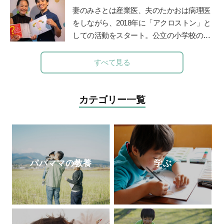
務める。
妻のみさとは産業医、夫のたかおは病理医
をしながら、
2018
年に「アクロストン」と
しての活動をスタート。公立の小学校の授
業や企業主催のイベントなど、日本各地で
性にまつわるワークショップを行う。『３
すべて見る
～９歳ではじめるアクロストン式「赤ちゃ
んってどうやってできるの？」いま、子ど
もに伝えたい性のＱ＆Ａ』（主婦の友
カテゴリー一覧
社）、『思春期の性と恋愛 子どもたちの
頭の中がこんなことになっているなん
て！』（主婦の友社）、『10歳からのカラ
ダ・性・ココロのいろいろブック(
ほるぷ
出版)』が発売中。
公式ＨＰ
パパママの教養
学ぶ