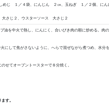
しめじ １／４袋、にんじん ２㎝、玉ねぎ １／２個、にん
プ 大さじ２、ウスターソース 大さじ２
ーブ油を中火で熱し、にんにく、合いびき肉の順に炒める。肉
中火にして焦がさないように、へらで混ぜながら煮つめ、水分
にのせてオーブントースターで８分焼く。
ります。