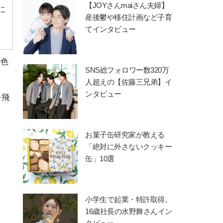
【JOYさんmaiさん夫婦】
に
産後鬱や移住計画など子育
てインタビュー
の色
SNS総フォロワー数320万
人超えの【佐藤三兄弟】イ
ンタビュー
を飛
お菓子缶研究家が教える
「絶対に外さないクッキー
缶」10選
小学生で起業・特許取得。
16歳社長の水野舞さんイン