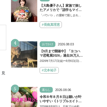
【大島優子さん】家族で旅し
たアメリカで「語学もマイン
ドも！ 子どもの成長はすごか
「パウパト」の愛称で親しまれる
った」声優をつとめた映画
人気アニメ「パウ・パトロール」
『パウ・パトロール ザ・ダイ
の劇場版シリーズ第3弾、映画『パ
#長南真理恵
ノ・ムービー』ではあきらめ
ウ・パトロール ザ…
なければ何でもできると子ど
もに知ってほしい
4
2026.08.03
おでかけ
【9月まで開催中】「ヨコハ
マ恐竜展2026」過去26万人を
動員した恐竜展が9年ぶりに
2026年7月17日(金)〜9月6日(日)、
復活！ 夏休みのおでかけで楽
パシフィコ横浜 展示ホールAにて
しむポイントを完全ガイド
「ヨコハマ恐竜展2026〜恐竜の食
#北本祐子
・見
卓大図鑑〜」が開催…
5
2026.08.06
暮らし
令和８年８月８日は願いが叶
いやすい《トリプルエイト》
の日！ 13日の獅子座の新月
2026年8月8日は、日本では令和8