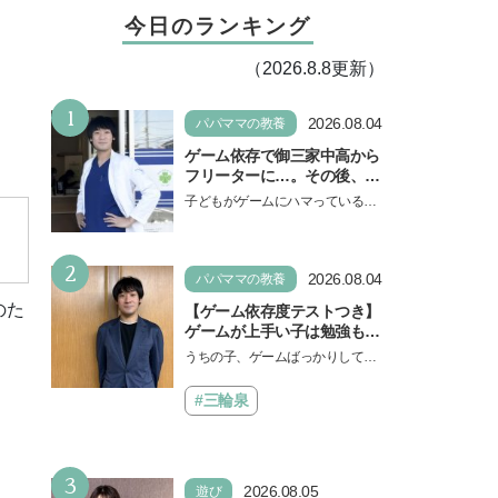
今日のランキング
（2026.8.8更新）
1
2026.08.04
パパママの教養
ゲーム依存で御三家中高から
フリーターに…。その後、医
学部へ逆転合格した現役医師
子どもがゲームにハマっている
が断言「ゲームの経験が受験
と、顔をしかめ、「やめなさ
勉強に役立った」そう考える
い！」という親御さんは多いでし
背景とは
2
ょう。中学受験を控えてい…
2026.08.04
パパママの教養
のた
【ゲーム依存度テストつき】
ゲームが上手い子は勉強もで
きる？御三家中高卒でゲーマ
うちの子、ゲームばっかりしてい
ーの医師・阿部智史さんが教
る、と悩み、「ゲーム禁止」を宣
えるゲームしながら受験で勝
言し、子どもとトラブルになる家
#三輪泉
つためのメソッド
庭は多いもの。でも…
3
2026.08.05
遊び