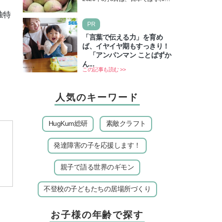
＆皆既日食の影響にも注目
年8月8日の8並びの日になりま
独特
す。そしてこの日は、「ライオン
PR
ズゲート」というとって…
「言葉で伝える力」を育め
ば、イヤイヤ期もすっきり！
「アンパンマン ことばずか
ん...
この記事も読む >>
人気のキーワード
HugKum総研
素敵クラフト
発達障害の子を応援します！
タ
親子で語る世界のギモン
不登校の子どもたちの居場所づくり
。
お子様の年齢で探す