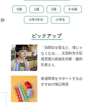
0歳
1歳
2歳
3~6歳
小学1年生
小学生
。卵
ピックアップ
「自閉症を取ると、僕じゃ
なくなる」。文部科学大臣
賞受賞の高校生作家・藤田
壮眞さん
発達障害をサポートするお
すすめの筆記用具