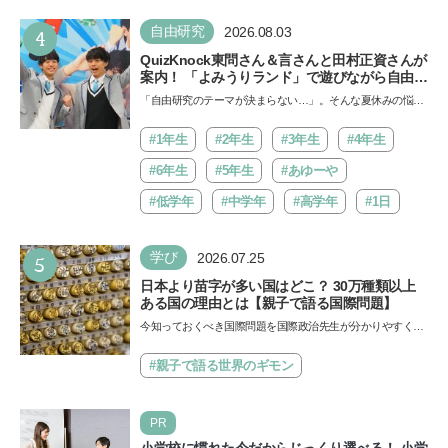
4
自由研究
2026.08.03
QuizKnock東問さん＆言さんと田村正資さんが
案内！ 「よみうりランド」で遊びながら自由研
究が進む期間限定イベントが開催
「自由研究のテーマが決まらない…」。そんな夏休みの悩み
にヒントをくれるイベントが、よみうりランド「グッジョ
バ!!…
#1年生
#2年生
#3年生
#4年生
#6年生
#5年生
#あゆーや
#低学年
#中学年
#高学年
#1日
5
学び
2026.07.25
日本より苗字が多い国はどこ？ 30万種類以上
ある国の理由とは【親子で語る国際問題】
今知っておくべき国際問題を国際政治先生が分かりやすく解
説してくれる「親子で語る国際問題」。今回は、苗字の種
類…
#親子で語る世界のギモン
PR