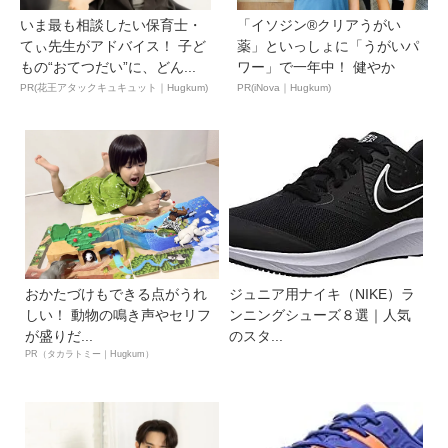
いま最も相談したい保育士・
「イソジン®クリアうがい
てぃ先生がアドバイス！ 子ど
薬」といっしょに「うがいパ
もの“おてつだい”に、どん...
ワー」で一年中！ 健やか
PR(花王アタックキュキュット｜Hugkum)
PR(iNova｜Hugkum)
おかたづけもできる点がうれ
ジュニア用ナイキ（NIKE）ラ
しい！ 動物の鳴き声やセリフ
ンニングシューズ８選｜人気
が盛りだ...
のスタ...
PR（タカラトミー｜Hugkum）