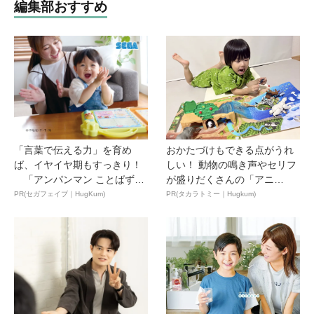
編集部おすすめ
「言葉で伝える力」を育め
おかたづけもできる点がうれ
ば、イヤイヤ期もすっきり！
しい！ 動物の鳴き声やセリフ
「アンパンマン ことばずか
が盛りだくさんの「アニ
ん...
ア ...
PR(セガフェイブ｜HugKum)
PR(タカラトミー｜Hugkum)