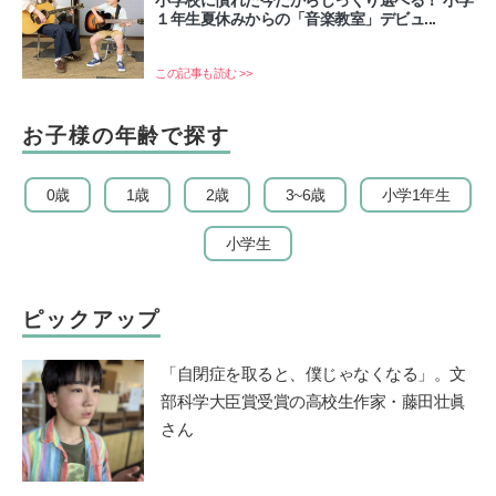
小学校に慣れた今だからじっくり選べる！ 小学
１年生夏休みからの「音楽教室」デビュ...
この記事も読む >>
お子様の年齢で探す
0歳
1歳
2歳
3~6歳
小学1年生
小学生
ピックアップ
「自閉症を取ると、僕じゃなくなる」。文
部科学大臣賞受賞の高校生作家・藤田壮眞
さん