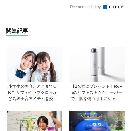
Recommended by
関連記事
小学生の美容、どこまでO
【2名様にプレゼント】ReF
K？ リファやラブクロムな
aのリファスキムシェーバー
ど高級美容アイテムを愛用
で、肌を傷つけずにシェー
する子どもたちも。親の5割
ビング♪ なめらかな夏肌を手
以上が美容に肯定的【HugK
に入れて！
um総研】