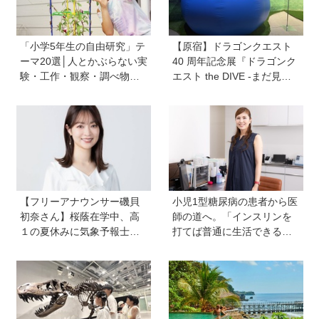
「小学5年生の自由研究」テ
【原宿】ドラゴンクエスト
ーマ20選│人とかぶらない実
40 周年記念展『ドラゴンク
験・工作・観察・調べ物の
エスト the DIVE -まだ見ぬ
おすすめ
冒険の舞台へ-』が原宿ハラ
カドに登場！ VR体験からコ
ラボグルメ、限定グッズま
で親子で楽しめる注目イベ
ント
【フリーアナウンサー磯貝
小児1型糖尿病の患者から医
初奈さん】桜蔭在学中、高
師の道へ。「インスリンを
１の夏休みに気象予報士試
打てば普通に生活できる」
験に合格！現在も東大大学
と教えてくれた医師と出会
院で「学ぶ楽しさ」をずっ
い、専門医を目指すように
と持ち続ける秘訣とは。親
も「楽しい」をバックアッ
プする方法も