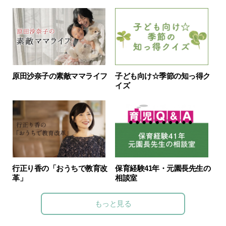
原田沙奈子の素敵ママライフ
子ども向け☆季節の知っ得ク
イズ
行正り香の「おうちで教育改
保育経験41年・元園長先生の
革」
相談室
もっと見る