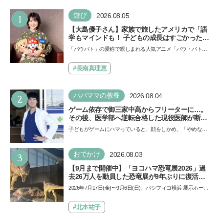
1
遊び
2026.08.05
【大島優子さん】家族で旅したアメリカで「語
学もマインドも！ 子どもの成長はすごかった」
声優をつとめた映画『パウ・パトロール ザ・ダ
「パウパト」の愛称で親しまれる人気アニメ「パウ・パトロ
イノ・ムービー』ではあきらめなければ何でも
ール」の劇場版シリーズ第3弾、映画『パウ・パトロール
できると子どもに知ってほしい
ザ…
#長南真理恵
2
パパママの教養
2026.08.04
ゲーム依存で御三家中高からフリーターに…。
その後、医学部へ逆転合格した現役医師が断言
「ゲームの経験が受験勉強に役立った」そう考
子どもがゲームにハマっていると、顔をしかめ、「やめなさ
える背景とは
い！」という親御さんは多いでしょう。中学受験を控えて
い…
3
おでかけ
2026.08.03
【9月まで開催中】「ヨコハマ恐竜展2026」過
去26万人を動員した恐竜展が9年ぶりに復活！
夏休みのおでかけで楽しむポイントを完全ガイ
2026年7月17日(金)〜9月6日(日)、パシフィコ横浜 展示ホール
ド
Aにて「ヨコハマ恐竜展2026〜恐竜の食卓大図鑑〜」が開
催…
#北本祐子