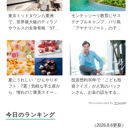
東京ミッドタウン八重洲
モンテッソーリ教育にサス
で、世界最大級のティラノ
テナブルキャンプ、バリ島
サウルスの全身骨格「STA
「アヤナリゾート」の子ど
N」に会える！「YAESU KI
も向けプログラムが本格的
DS EXPO 2026 ダイナソー
すぎる！ 家族でおすすめの
ラボ」が開催中
過ごし方とは
夏にうれしい「ひんやりギ
投資歴約30年で「こども投
フト」7選｜気軽な手土産か
資クイズ」が人気のパック
ら、憧れのご褒美スイーツ
ンさん。お金の話をするの
まで
に早すぎることはない！ 子
Recommended by
どもも正しい節約、投資方
法を知ってほしい
今日のランキング
（2026.8.6更新）