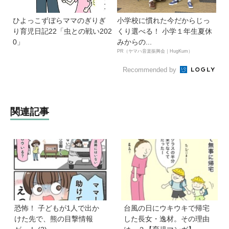
ひよっこずぼらママのぎりぎ
小学校に慣れた今だからじっ
り育児日記22「虫との戦い202
くり選べる！ 小学１年生夏休
0」
みからの...
PR（ヤマハ音楽振興会｜HugKum）
Recommended by
関連記事
恐怖！ 子どもが1人で出か
台風の日にウキウキで帰宅
けた先で、熊の目撃情報
した長女・逸材。その理由