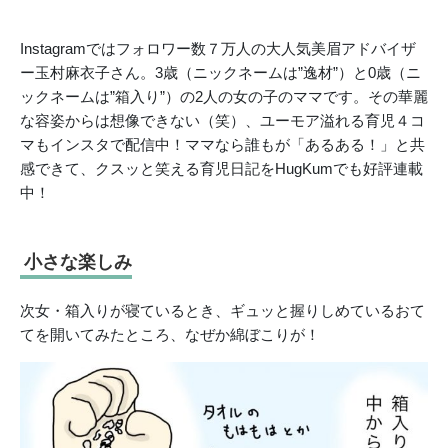
Instagramではフォロワー数７万人の大人気美眉アドバイザ
ー玉村麻衣子さん。3歳（ニックネームは”逸材”）と0歳（ニ
ックネームは”箱入り”）の2人の女の子のママです。その華麗
な容姿からは想像できない（笑）、ユーモア溢れる育児４コ
マもインスタで配信中！ママなら誰もが「あるある！」と共
感できて、クスッと笑える育児日記をHugKumでも好評連載
中！
小さな楽しみ
次女・箱入りが寝ているとき、ギュッと握りしめているおて
てを開いてみたところ、なぜか綿ぼこりが！