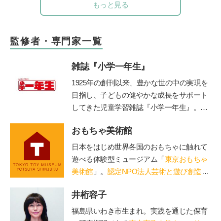
もっと見る
監修者・専門家一覧
雑誌『小学一年生』
1925年の創刊以来、豊かな世の中の実現を
目指し、子どもの健やかな成長をサポート
してきた児童学習雑誌『小学一年生』。コ
ンセプトは「未来をつくる“好き”を育
おもちゃ美術館
む」。毎号、各界の第一線で活躍する有識
者・クリエイターに関わっていただき、子
日本をはじめ世界各国のおもちゃに触れて
ども達各々が自身の無限の可能性に気づ
遊べる体験型ミュージアム「
東京おもちゃ
き、各々の才能を伸ばすきっかけとなる誌
美術館
」。
認定NPO法人芸術と遊び創造協
面作りを心掛けています。時代に即した上
会
運営。「赤ちゃん木育ひろば」など、親
質な知育学習記事・付録を掲載していま
井桁容子
子で木のぬくもりに触れる場を提供。長門
す。
や鳥海山木など全国に姉妹館が。おもちゃ
福島県いわき市生まれ。実践を通じた保育
を通して日本の木の良さを伝える「木育