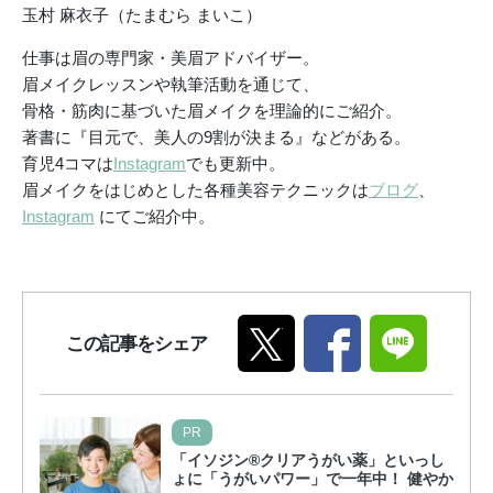
玉村 麻衣子（たまむら まいこ）
仕事は眉の専門家・美眉アドバイザー。
眉メイクレッスンや執筆活動を通じて、
骨格・筋肉に基づいた眉メイクを理論的にご紹介。
著書に『目元で、美人の9割が決まる』などがある。
育児4コマは
Instagram
でも更新中。
眉メイクをはじめとした各種美容テクニックは
ブログ
、
Instagram
にてご紹介中。
この記事をシェア
PR
「イソジン®クリアうがい薬」といっし
ょに「うがいパワー」で一年中！ 健やか