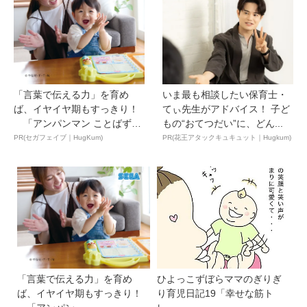
「言葉で伝える力」を育め
いま最も相談したい保育士・
ば、イヤイヤ期もすっきり！
てぃ先生がアドバイス！ 子ど
「アンパンマン ことばずか
もの“おてつだい”に、どん...
ん...
PR(セガフェイブ｜HugKum)
PR(花王アタックキュキュット｜Hugkum)
「言葉で伝える力」を育め
ひよっこずぼらママのぎりぎ
ば、イヤイヤ期もすっきり！
り育児日記19「幸せな筋ト