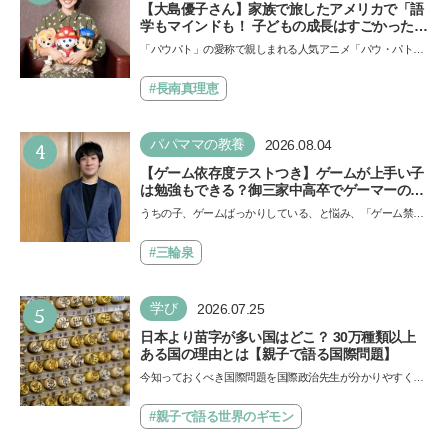
【大島優子さん】家族で旅したアメリカで「語
学もマインドも！ 子どもの成長はすごかった」
声優をつとめた映画『パウ・パトロール ザ・ダ
「パウパト」の愛称で親しまれる人気アニメ「パウ・パトロ
イノ・ムービー』ではあきらめなければ何でも
ール」の劇場版シリーズ第3弾、映画『パウ・パトロール
できると子どもに知ってほしい
ザ…
#長南真理恵
4
パパママの教養
2026.08.04
【ゲーム依存度テストつき】ゲームが上手い子
は勉強もできる？御三家中高卒でゲーマーの医
師・阿部智史さんが教えるゲームしながら受験
うちの子、ゲームばっかりしている、と悩み、「ゲーム禁
で勝つためのメソッド
止」を宣言し、子どもとトラブルになる家庭は多いもの。で
も…
#三輪泉
5
学び
2026.07.25
日本より苗字が多い国はどこ？ 30万種類以上
ある国の理由とは【親子で語る国際問題】
今知っておくべき国際問題を国際政治先生が分かりやすく解
説してくれる「親子で語る国際問題」。今回は、苗字の種
類…
#親子で語る世界のギモン