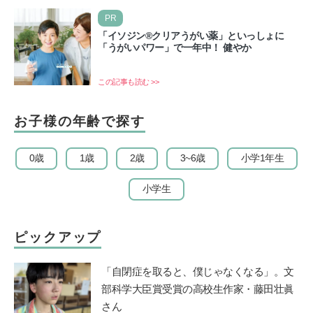
PR
「イソジン®クリアうがい薬」といっしょに
「うがいパワー」で一年中！ 健やか
この記事も読む >>
お子様の年齢で探す
0歳
1歳
2歳
3~6歳
小学1年生
小学生
ピックアップ
「自閉症を取ると、僕じゃなくなる」。文
部科学大臣賞受賞の高校生作家・藤田壮眞
さん