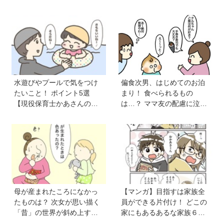
児マンガ】
水遊びやプールで気をつけ
偏食次男、はじめてのお泊
たいこと！ ポイント5選
まり！ 食べられるもの
【現役保育士かあさんの子
は…？ ママ友の配慮に泣い
育てノート】
た【VS偏食兄弟！ 何なら食
べるの！？】vol.53
母が産まれたころになかっ
【マンガ】目指すは家族全
たものは？ 次女が思い描く
員ができる片付け！ どこの
「昔」の世界が斜め上すぎ
家にもあるあるな家族６人
た【育児マンガ】
魔窟部屋からの脱出劇は共