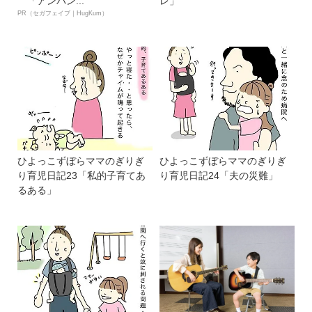
「アンパン...
レ」
PR（セガフェイブ｜HugKum）
ひよっこずぼらママのぎりぎ
ひよっこずぼらママのぎりぎ
り育児日記23「私的子育てあ
り育児日記24「夫の災難」
るある」