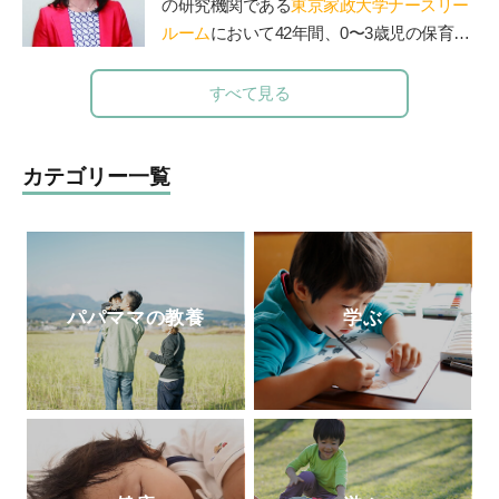
の研究機関である
東京家政大学ナースリー
（もくいく）」を広めている。
ルーム
において42年間、0〜3歳児の保育の
実践と研究に従事。保育現場から抽出した
子どもの本質、質の高い保育の在り方につ
すべて見る
いて数多くの実践研究や講演、NHK Eテレ
「すくすく子育て」「いないいないばぁ」
などメディア出演、子ども番組監修、ＤＶ
カテゴリー一覧
Ｄ制作、親子向け音楽ＣＤ監修、著書多
数。代表作に「ていねいなまなざしでみる
乳幼児保育」「ありのまま子育て」「保育
でつむぐ子どもと親のいい関係」など。20
18年6月より現職。講演・ワークショッ
パパママの教養
学ぶ
プ・コンサルティングを通じて日本の子ど
もがおかれる環境の質の底上げに尽力中。