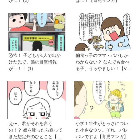
が…！ (2)
は…？【育児マンガ】
恐怖！ 子どもが1人で出か
偏食っ子のママ・パパしか
けた先で、熊の目撃情報
わからない？ なんでも食べ
が…！！ (1)
る子、うらやましい！【VS
偏食兄弟！ 何なら食べる
の！？】vol.54
え〜、君がそれを言う
小学１年生がとっさについ
の！？ 娘を叱ったら返って
た小さなウソ。それ、バレ
きた想定外のひとこと【育
バレですよ【育児マンガ】