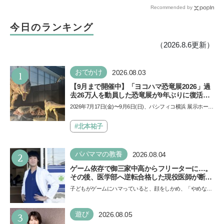
Recommended by
感の嵐
今日のランキング
（2026.8.6更新）
1
おでかけ
2026.08.03
【9月まで開催中】「ヨコハマ恐竜展2026」過
去26万人を動員した恐竜展が9年ぶりに復活！
夏休みのおでかけで楽しむポイントを完全ガイ
2026年7月17日(金)〜9月6日(日)、パシフィコ横浜 展示ホール
ド
Aにて「ヨコハマ恐竜展2026〜恐竜の食卓大図鑑〜」が開
催…
#北本祐子
2
パパママの教養
2026.08.04
ゲーム依存で御三家中高からフリーターに…。
その後、医学部へ逆転合格した現役医師が断言
「ゲームの経験が受験勉強に役立った」そう考
子どもがゲームにハマっていると、顔をしかめ、「やめなさ
える背景とは
い！」という親御さんは多いでしょう。中学受験を控えて
い…
3
遊び
2026.08.05