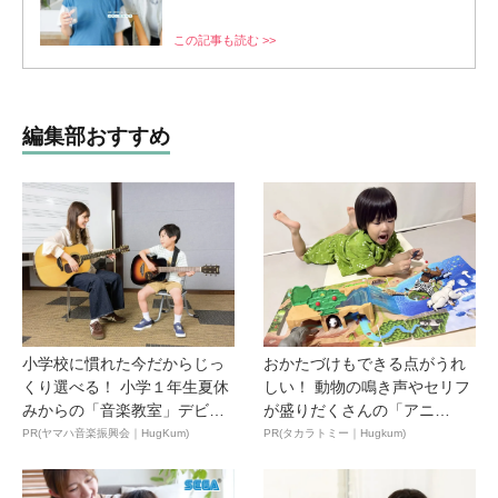
この記事も読む >>
編集部おすすめ
小学校に慣れた今だからじっ
おかたづけもできる点がうれ
くり選べる！ 小学１年生夏休
しい！ 動物の鳴き声やセリフ
みからの「音楽教室」デビ
が盛りだくさんの「アニ
ュ...
ア ...
PR(ヤマハ音楽振興会｜HugKum)
PR(タカラトミー｜Hugkum)