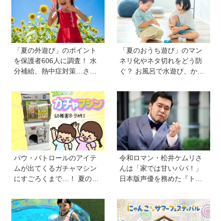
「夏の外遊び」のポイント
「夏のおうち遊び」のマン
を保護者606人に調査！ 水
ネリ化やネタ切れをどう防
分補給、熱中症対策…さら
ぐ？ お風呂で水遊び、かき
に「猛暑ならではの遊びア
氷づくりなど…保護者606人
イデア」も【HugKum総
に聞いたアイデアを紹介！
研】
【HugKum総研】
パウ・パトロールのアイテ
令和ロマン・松井ケムリさ
ムが出てくるガチャマシン
んは「家では甘いパパ！」
にすごろくまで…！ 夏のお
日本版声優を務めた『ト
うち遊びにもぴったりのア
イ・ストーリー５』は「デ
イテムがいっぱい【雑誌
ジタル機器と子どもの関わ
『幼稚園』8・9月号付録】
り方に悩むパパママに観て
ほしい。子どもが観ればお