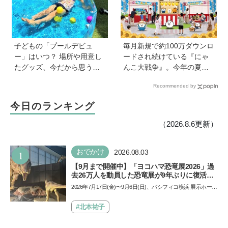
もちゃへの気持ちが変わる
かも！？」
子どもの「プールデビュ
毎月新規で約100万ダウンロ
ー」はいつ？ 場所や用意し
ードされ続けている『にゃ
たグッズ、今だから思う
んこ大戦争』。今年の夏は
「こうすればよかった」エ
球場でも！？ 子どもから大
Recommended by
ピソードを紹介《HugKum
人までファンがいるのはな
総研》
ぜ？
今日のランキング
（2026.8.6更新）
1
おでかけ
2026.08.03
【9月まで開催中】「ヨコハマ恐竜展2026」過
去26万人を動員した恐竜展が9年ぶりに復活！
夏休みのおでかけで楽しむポイントを完全ガイ
2026年7月17日(金)〜9月6日(日)、パシフィコ横浜 展示ホール
ド
Aにて「ヨコハマ恐竜展2026〜恐竜の食卓大図鑑〜」が開
催…
#北本祐子