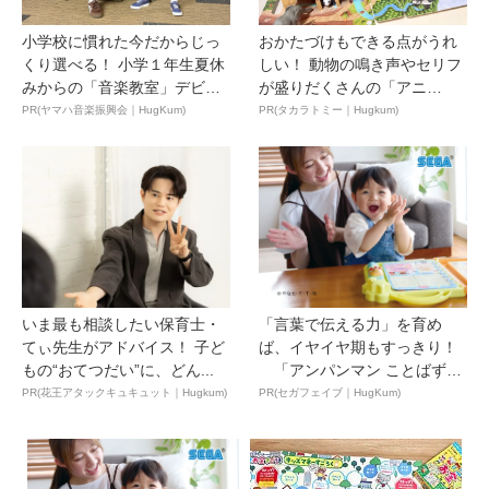
小学校に慣れた今だからじっ
おかたづけもできる点がうれ
くり選べる！ 小学１年生夏休
しい！ 動物の鳴き声やセリフ
みからの「音楽教室」デビ
が盛りだくさんの「アニ
ュ...
ア ...
PR(ヤマハ音楽振興会｜HugKum)
PR(タカラトミー｜Hugkum)
いま最も相談したい保育士・
「言葉で伝える力」を育め
てぃ先生がアドバイス！ 子ど
ば、イヤイヤ期もすっきり！
もの“おてつだい”に、どん...
「アンパンマン ことばずか
ん...
PR(花王アタックキュキュット｜Hugkum)
PR(セガフェイブ｜HugKum)