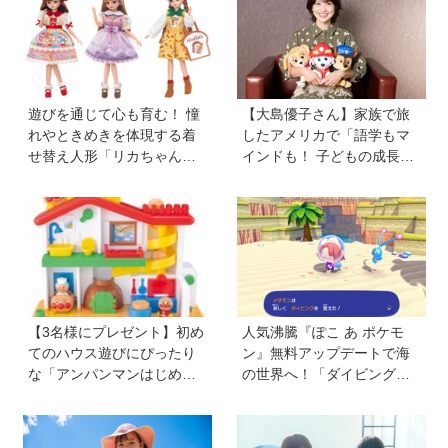
遊びを通じて心も育む！ 憧
【大島優子さん】家族で旅
れやときめきを体現する着
したアメリカで「語学もマ
せ替え人形「リカちゃん」
インドも！ 子どもの成長は
と〝好き〟や〝夢〟を見つ
すごかった」声優をつとめ
けよう
た映画『パウ・パトロール
ザ・ダイノ・ムービー』で
はあきらめなければ何でも
できると子どもに知ってほ
しい
【3名様にプレゼント】初め
人気沸騰『ぽこ あ ポケモ
てのハウス遊びにぴったり
ン』無料アップデートで海
な「アンパンマンはじめて
の世界へ！「ダイビング」
ハウス」が登場！ 楽しい音
や水中の街づくりが楽しめ
と指先あそびが盛りだくさ
る追加コンテンツも登場
ん♪