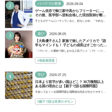
2
パパママの教養
2026.08.04
ゲーム依存で御三家中高からフリーターに…。
その後、医学部へ逆転合格した現役医師が断言
「ゲームの経験が受験勉強に役立った」そう考
子どもがゲームにハマっていると、顔をしかめ、「やめなさ
える背景とは
い！」という親御さんは多いでしょう。中学受験を控えて
い…
3
遊び
2026.08.05
【大島優子さん】家族で旅したアメリカで「語
学もマインドも！ 子どもの成長はすごかった」
声優をつとめた映画『パウ・パトロール ザ・ダ
「パウパト」の愛称で親しまれる人気アニメ「パウ・パトロ
イノ・ムービー』ではあきらめなければ何でも
ール」の劇場版シリーズ第3弾、映画『パウ・パトロール
できると子どもに知ってほしい
ザ…
#長南真理恵
4
学び
2026.07.25
日本より苗字が多い国はどこ？ 30万種類以上
ある国の理由とは【親子で語る国際問題】
今知っておくべき国際問題を国際政治先生が分かりやすく解
説してくれる「親子で語る国際問題」。今回は、苗字の種
類…
#親子で語る世界のギモン