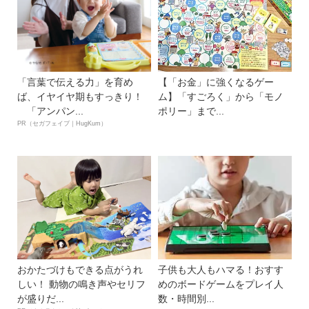
「言葉で伝える力」を育め
【「お金」に強くなるゲー
ば、イヤイヤ期もすっきり！
ム】「すごろく」から「モノ
「アンパン...
ポリー」まで...
PR（セガフェイブ｜HugKum）
おかたづけもできる点がうれ
子供も大人もハマる！おすす
しい！ 動物の鳴き声やセリフ
めのボードゲームをプレイ人
が盛りだ...
数・時間別...