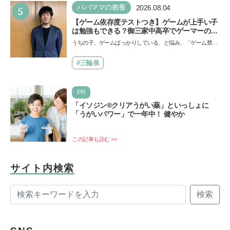
5
パパママの教養
2026.08.04
【ゲーム依存度テストつき】ゲームが上手い子
は勉強もできる？御三家中高卒でゲーマーの医
師・阿部智史さんが教えるゲームしながら受験
うちの子、ゲームばっかりしている、と悩み、「ゲーム禁
で勝つためのメソッド
止」を宣言し、子どもとトラブルになる家庭は多いもの。で
も…
#三輪泉
PR
「イソジン®クリアうがい薬」といっしょに
「うがいパワー」で一年中！ 健やか
この記事も読む >>
サイト内検索
検索