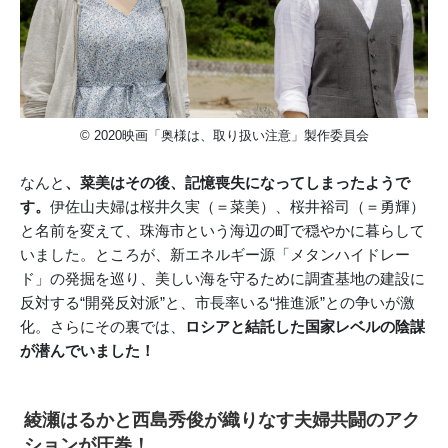
© 2020映画「奥様は、取り扱い注意」製作委員会
なんと
、菜美はその後、記憶喪失になってしまったようで
す。
伊佐山夫婦は桜井久実（＝菜美）、桜井裕司（＝勇輝）
と名前を変えて、珠海市という海辺の町で穏やかに暮らして
いました。ところが、新エネルギー源「メタンハイドレー
ド」の発掘を巡り、美しい海を守るために調査基地の建設に
反対する“開発反対派”と、市長率いる“推進派”との争いが激
化。さらにその裏では、
ロシアと結託した国家レベルの陰謀
が潜んでいました！
綾瀬はるかと西島秀俊が織りなす夫婦共闘のアク
ションが圧巻！