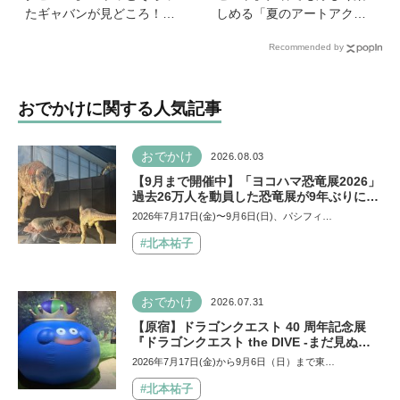
たギャバンが見どころ！」
しめる「夏のアートアクア
映画『超宇宙刑事ギャバン
リウム2026」が開催中！大
Recommended by
インフィニティ 太陽が泣い
人1名で小学生以下は2名ま
た日』
で無料
おでかけに関する人気記事
おでかけ
2026.08.03
【9月まで開催中】「ヨコハマ恐竜展2026」
過去26万人を動員した恐竜展が9年ぶりに復
活！ 夏休みのおでかけで楽しむポイントを
2026年7月17日(金)〜9月6日(日)、パシフィ…
完全ガイド
#北本祐子
おでかけ
2026.07.31
【原宿】ドラゴンクエスト 40 周年記念展
『ドラゴンクエスト the DIVE -まだ見ぬ冒
険の舞台へ-』が原宿ハラカドに登場！ VR体
2026年7月17日(金)から9月6日（日）まで東…
験からコラボグルメ、限定グッズまで親子で
楽しめる注目イベント
#北本祐子