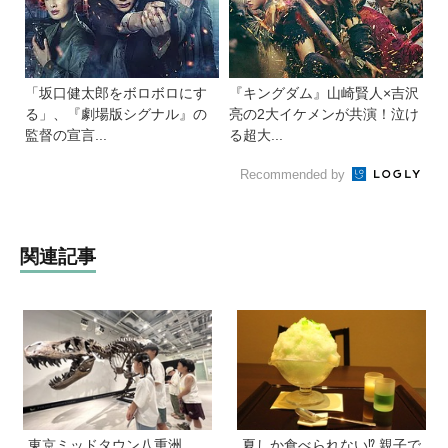
「坂口健太郎をボロボロにす
『キングダム』山崎賢人×吉沢
る」、『劇場版シグナル』の
亮の2大イケメンが共演！泣け
監督の宣言...
る超大...
Recommended by
関連記事
東京ミッドタウン八重洲
夏しか食べられない⁉︎ 親子で