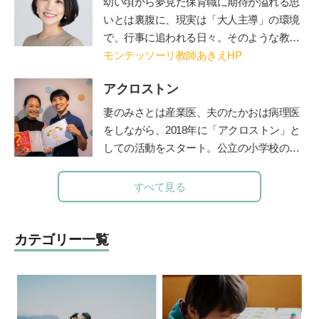
幼い
頃から夢見た保育職に期待が溢れる思
いとは裏腹に、現実は「大人主導」の環境
で、行事に追われる日々。そのような教育
現場に「もっと一人ひとりを尊重し、
モンテッソーリ教師あきえHP
『個』を大切にする教育が必要なのではな
アクロストン
いか」とショックと疑問を感じる。その
後、自身の出産を機に「日本の教育は本当
妻のみさとは産業医、夫のたかおは病理医
にこのままでよいのか」というさらなる強
をしながら、
2018
年に「アクロストン」と
い疑問を感じ、退職してモンテッソーリ教
しての活動をスタート。公立の小学校の授
育を学び、モンテッソーリ教師となる。
業や企業主催のイベントなど、日本各地で
「子育てのためにモンテッソーリ教育を学
性にまつわるワークショップを行う。『３
すべて見る
べるオンラインスクール Montessori Pare
～９歳ではじめるアクロストン式「赤ちゃ
nts」創設、オンラインコミュニティ”Ｐａ
んってどうやってできるの？」いま、子ど
ｒｋ”主宰。2021年1月に初著書「モンテッ
もに伝えたい性のＱ＆Ａ』（主婦の友
カテゴリー一覧
ソーリ教育が教えてくれた『信じる』子育
社）、『思春期の性と恋愛 子どもたちの
て」(すばる舎)、2022年3月に「モンテッ
頭の中がこんなことになっているなん
ソーリ流 声かけ変換ワークブック」(宝島
て！』（主婦の友社）、『10歳からのカラ
社)を出版。
ダ・性・ココロのいろいろブック(
ほるぷ