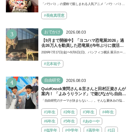
声優をつとめた映画『パウ・パトロール ザ・ダ
「パウパト」の愛称で親しまれる人気アニメ「パウ・パトロ
イノ・ムービー』ではあきらめなければ何でも
ール」の劇場版シリーズ第3弾、映画『パウ・パトロール
できると子どもに知ってほしい
ザ…
#長南真理恵
3
おでかけ
2026.08.03
【9月まで開催中】「ヨコハマ恐竜展2026」過
去26万人を動員した恐竜展が9年ぶりに復活！
夏休みのおでかけで楽しむポイントを完全ガイ
2026年7月17日(金)〜9月6日(日)、パシフィコ横浜 展示ホール
ド
Aにて「ヨコハマ恐竜展2026〜恐竜の食卓大図鑑〜」が開
催…
#北本祐子
4
自由研究
2026.08.03
QuizKnock東問さん＆言さんと田村正資さんが
案内！ 「よみうりランド」で遊びながら自由研
究が進む期間限定イベントが開催
「自由研究のテーマが決まらない…」。そんな夏休みの悩み
にヒントをくれるイベントが、よみうりランド「グッジョ
バ!!…
#1年生
#2年生
#3年生
#4年生
#6年生
#5年生
#あゆーや
#低学年
#中学年
#高学年
#1日