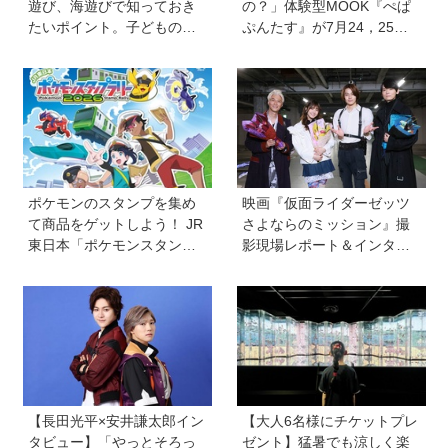
遊び、海遊びで知っておき
の？」体験型MOOK『ぺぱ
たいポイント。子どものラ
ぷんたす』が7月24，25日
イフジャケットは大きめを
にペーパーサミット JAPAN
選びがちだけど…危険！水
に出展。飛び込んで遊べる
辺で人気の必携アイテムも
紙のプールも！
ポケモンのスタンプを集め
映画『仮面ライダーゼッツ
て商品をゲットしよう！ JR
さよならのミッション』撮
東日本「ポケモンスタンプ
影現場レポート＆インタビ
ラリー2026」が7月16日
ュー＆メイキングカット
（木）から首都圏36駅で開
催
【長田光平×安井謙太郎イン
【大人6名様にチケットプレ
タビュー】「やっとそろっ
ゼント】猛暑でも涼しく楽