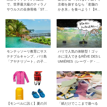
で、世界最大級のティラノ
京都を旅するなら「老舗の
サウルスの全身骨格「STA
かき氷」を食べよう！【Hu
N」に会える！「YAESU KI
gKum京都隊が教える京の裏
DS EXPO 2026 ダイナソー
ワザ・裏ミチ徹底ガイド】
ラボ」が開催中
モンテッソーリ教育にサス
パリで人気の体験型！ゴッ
テナブルキャンプ、バリ島
ホに没入できるRÊVE DES L
「アヤナリゾート」の子ど
UMIÈRES（レーヴ・デ・リ
も向けプログラムが本格的
ュミエール<光の夢>）を子
すぎる！ 家族でおすすめの
どもと一緒に大満喫してき
過ごし方とは
ました！【ゆる〜く楽しむ
美術案内】
【モンベルに訊く】夏の川
「紙だけでここまで遊べる