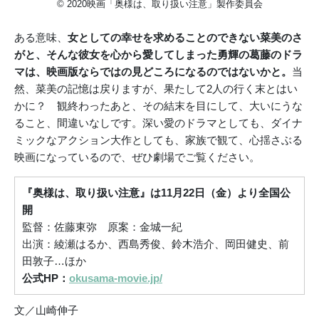
© 2020映画「奥様は、取り扱い注意」製作委員会
ある意味、
女としての幸せを求めることのできない菜美のさ
がと、そんな彼女を心から愛してしまった勇輝の葛藤のドラ
マは、映画版ならではの見どころになるのではないかと。
当
然、菜美の記憶は戻りますが、果たして2人の行く末とはい
かに？ 観終わったあと、その結末を目にして、大いにうな
ること、間違いなしです。深い愛のドラマとしても、ダイナ
ミックなアクション大作としても、家族で観て、心揺さぶる
映画になっているので、ぜひ劇場でご覧ください。
『奥様は、取り扱い注意』は11月22日（金）より全国公
開
監督：佐藤東弥 原案：金城一紀
出演：綾瀬はるか、西島秀俊、鈴木浩介、岡田健史、前
田敦子…ほか
公式HP：
okusama-movie.jp/
文／山崎伸子