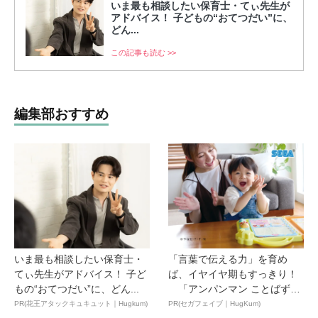
いま最も相談したい保育士・てぃ先生が
アドバイス！ 子どもの“おてつだい”に、
どん...
この記事も読む >>
編集部おすすめ
いま最も相談したい保育士・
「言葉で伝える力」を育め
てぃ先生がアドバイス！ 子ど
ば、イヤイヤ期もすっきり！
もの“おてつだい”に、どん...
「アンパンマン ことばずか
ん...
PR(花王アタックキュキュット｜Hugkum)
PR(セガフェイブ｜HugKum)