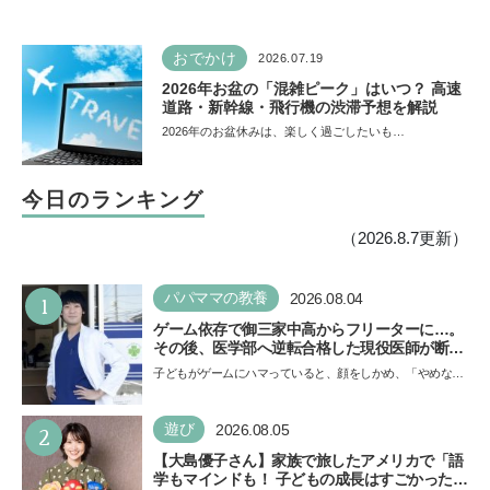
おでかけ
2026.07.19
2026年お盆の「混雑ピーク」はいつ？ 高速
道路・新幹線・飛行機の渋滞予想を解説
2026年のお盆休みは、楽しく過ごしたいも…
今日のランキング
（2026.8.7更新）
1
パパママの教養
2026.08.04
ゲーム依存で御三家中高からフリーターに…。
その後、医学部へ逆転合格した現役医師が断言
「ゲームの経験が受験勉強に役立った」そう考
子どもがゲームにハマっていると、顔をしかめ、「やめなさ
える背景とは
い！」という親御さんは多いでしょう。中学受験を控えて
い…
2
遊び
2026.08.05
【大島優子さん】家族で旅したアメリカで「語
学もマインドも！ 子どもの成長はすごかった」