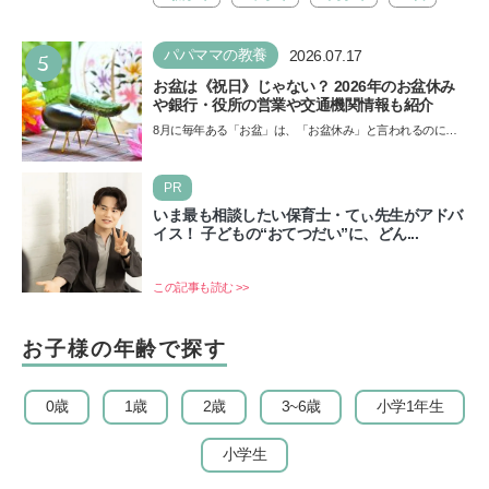
5
パパママの教養
2026.07.17
お盆は《祝日》じゃない？ 2026年のお盆休み
や銀行・役所の営業や交通機関情報も紹介
8月に毎年ある「お盆」は、「お盆休み」と言われるのに祝
日ではないのでしょうか？ 当記事では、まずは2026年のお
盆…
PR
いま最も相談したい保育士・てぃ先生がアドバ
イス！ 子どもの“おてつだい”に、どん...
この記事も読む >>
お子様の年齢で探す
0歳
1歳
2歳
3~6歳
小学1年生
小学生