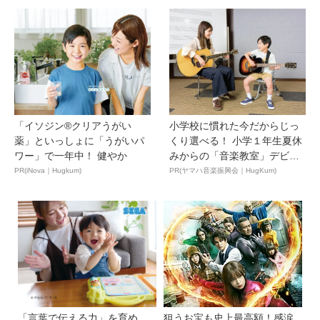
「イソジン®クリアうがい
小学校に慣れた今だからじっ
薬」といっしょに「うがいパ
くり選べる！ 小学１年生夏休
ワー」で一年中！ 健やか
みからの「音楽教室」デビ
ュ...
PR(iNova｜Hugkum)
PR(ヤマハ音楽振興会｜HugKum)
「言葉で伝える力」を育め
狙うお宝も史上最高額！感涙