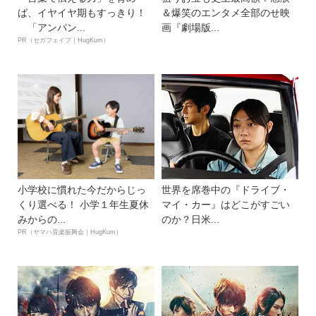
ば、イヤイヤ期もすっきり！
＆爆笑のエンタメ全部のせ映
「アンパン...
画『劇場版...
PR（セガフェイブ｜HugKum）
小学校に慣れた今だからじっ
世界を席巻中の『ドライブ・
くり選べる！ 小学１年生夏休
マイ・カー』はどこがすごい
みからの...
のか？日米...
PR（ヤマハ音楽振興会｜HugKum）