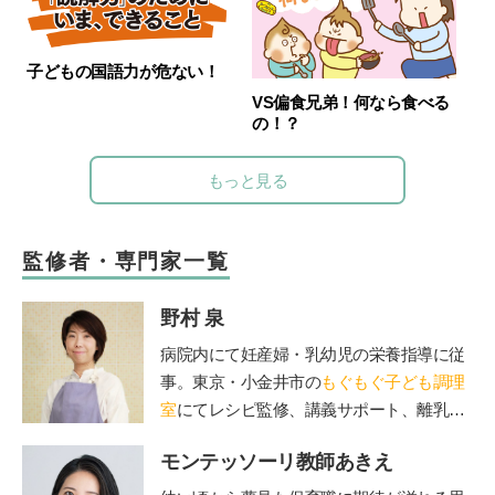
子どもの国語力が危ない！
VS偏食兄弟！何なら食べる
の！？
もっと見る
監修者・専門家一覧
野村 泉
病院内にて妊産婦・乳幼児の栄養指導に従
事。東京・小金井市の
もぐもぐ子ども調理
室
にてレシピ監修、講義サポート、離乳
食・幼児食講座を担当。
モンテッソーリ教師あきえ