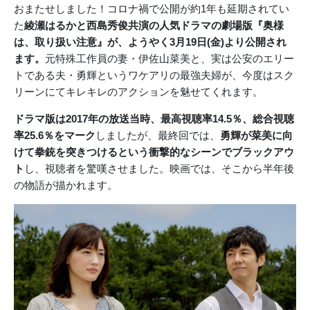
おまたせしました！コロナ禍で公開が約1年も延期されてい
た
綾瀬はるかと西島秀俊共演の人気ドラマの劇場版『奥様
は、取り扱い注意』が、ようやく3月19日(金)より公開され
ます。
元特殊工作員の妻・伊佐山菜美と、実は公安のエリー
トである夫・勇輝というワケアリの最強夫婦が、今度はスク
リーンにてキレキレのアクションを魅せてくれます。
ドラマ版は2017年の放送当時、最高視聴率14.5％、総合視聴
率25.6％をマーク
しましたが、最終回では、
勇輝が菜美に向
けて拳銃を突きつけるという衝撃的なシーンでブラックアウ
ト
し、視聴者を驚嘆させました。映画では、そこから半年後
の物語が描かれます。