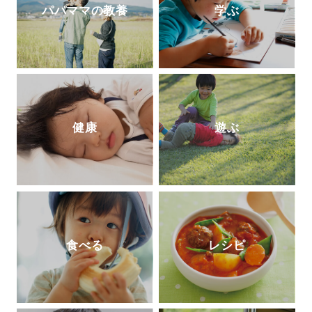
出版)』が発売中。
公式ＨＰ
パパママの教養
学ぶ
健康
遊ぶ
食べる
レシピ