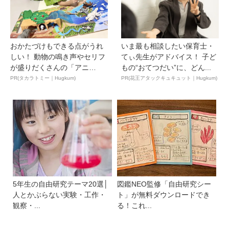
おかたづけもできる点がうれ
いま最も相談したい保育士・
しい！ 動物の鳴き声やセリフ
てぃ先生がアドバイス！ 子ど
が盛りだくさんの「アニ
もの“おてつだい”に、どん...
ア ...
PR(タカラトミー｜Hugkum)
PR(花王アタックキュキュット｜Hugkum)
5年生の自由研究テーマ20選│
図鑑NEO監修「自由研究シー
人とかぶらない実験・工作・
ト」が無料ダウンロードでき
観察・...
る！これ...