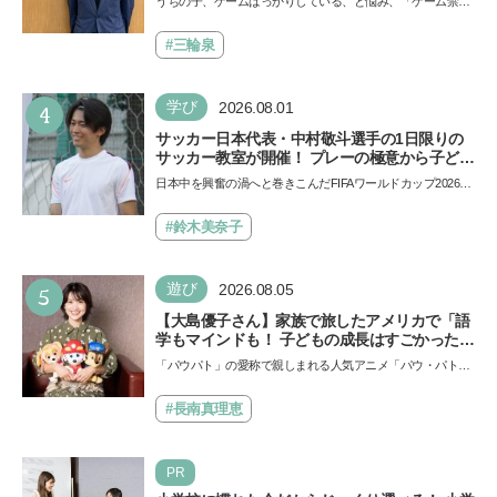
うちの子、ゲームばっかりしている、と悩み、「ゲーム禁
で勝つためのメソッド
止」を宣言し、子どもとトラブルになる家庭は多いもの。で
も…
#三輪泉
4
学び
2026.08.01
サッカー日本代表・中村敬斗選手の1日限りの
サッカー教室が開催！ プレーの極意から子ども
時代の話まで…学びと笑顔あふれる大盛況イベ
日本中を興奮の渦へと巻きこんだFIFAワールドカップ2026
ントを詳しくレポ
（北中米W杯）。日本代表選手たちのプレーは私たちにたく
さん…
#鈴木美奈子
5
遊び
2026.08.05
【大島優子さん】家族で旅したアメリカで「語
学もマインドも！ 子どもの成長はすごかった」
声優をつとめた映画『パウ・パトロール ザ・ダ
「パウパト」の愛称で親しまれる人気アニメ「パウ・パトロ
イノ・ムービー』ではあきらめなければ何でも
ール」の劇場版シリーズ第3弾、映画『パウ・パトロール
できると子どもに知ってほしい
ザ…
#長南真理恵
PR