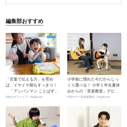
編集部おすすめ
「言葉で伝える力」を育め
小学校に慣れた今だからじっ
ば、イヤイヤ期もすっきり！
くり選べる！ 小学１年生夏休
「アンパンマン ことばずか
みからの「音楽教室」デビ
ん...
ュ...
PR(セガフェイブ｜HugKum)
PR(ヤマハ音楽振興会｜HugKum)