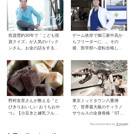
投資歴約30年で「こども投
ゲーム依存で御三家中高か
資クイズ」が人気のパック
らフリーターに…。その
ンさん。お金の話をするの
後、医学部へ逆転合格した
に早すぎることはない！ 子
現役医師が断言「ゲームの
どもも正しい節約、投資方
経験が受験勉強に役立っ
法を知ってほしい
た」そう考える背景とは
野村友里さんが教える『と
東京ミッドタウン八重洲
びきりおいしい おうちおや
で、世界最大級のティラノ
つ』【小豆氷と練乳フルー
サウルスの全身骨格「STA
ツ氷】は暑い夏にぴった
N」に会える！「YAESU KI
Recommended by
り！ 小学生でもお手伝いで
DS EXPO 2026 ダイナソー
きる
ラボ」が開催中