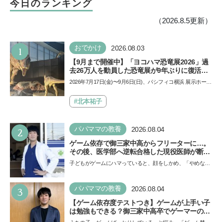
今日のランキング
（2026.8.5更新）
1
おでかけ
2026.08.03
【9月まで開催中】「ヨコハマ恐竜展2026」過
去26万人を動員した恐竜展が9年ぶりに復活！
夏休みのおでかけで楽しむポイントを完全ガイ
2026年7月17日(金)〜9月6日(日)、パシフィコ横浜 展示ホール
ド
Aにて「ヨコハマ恐竜展2026〜恐竜の食卓大図鑑〜」が開
催…
#北本祐子
2
パパママの教養
2026.08.04
ゲーム依存で御三家中高からフリーターに…。
その後、医学部へ逆転合格した現役医師が断言
「ゲームの経験が受験勉強に役立った」そう考
子どもがゲームにハマっていると、顔をしかめ、「やめなさ
える背景とは
い！」という親御さんは多いでしょう。中学受験を控えて
い…
3
パパママの教養
2026.08.04
【ゲーム依存度テストつき】ゲームが上手い子
は勉強もできる？御三家中高卒でゲーマーの医
師・阿部智史さんが教えるゲームしながら受験