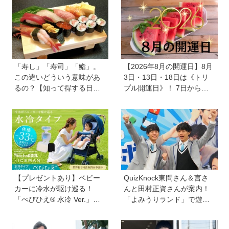
「寿し」「寿司」「鮨」。
【2026年8月の開運日】8月
この違いどういう意味があ
3日・13日・18日は《トリ
るの？【知って得する日本
プル開運日》！ 7日から
語ウンチク塾】
は、愛と美とお金の星「金
星」が、天秤座と蠍座に長
期滞在を開始！
【プレゼントあり】ベビー
QuizKnock東問さん＆言さ
カーに冷水が駆け巡る！
んと田村正資さんが案内！
「べびひえ® 水冷 Ver.」で
「よみうりランド」で遊び
暑い時期の赤ちゃんのお出
ながら自由研究が進む期間
かけをサポート
限定イベントが開催