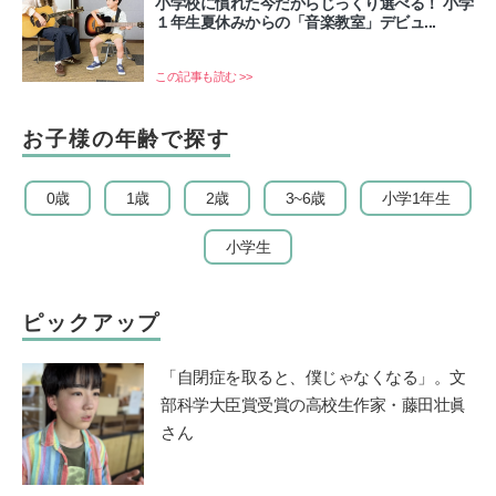
小学校に慣れた今だからじっくり選べる！ 小学
１年生夏休みからの「音楽教室」デビュ...
この記事も読む >>
お子様の年齢で探す
0歳
1歳
2歳
3~6歳
小学1年生
小学生
ピックアップ
「自閉症を取ると、僕じゃなくなる」。文
部科学大臣賞受賞の高校生作家・藤田壮眞
さん