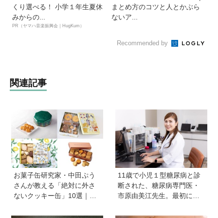
くり選べる！ 小学１年生夏休
まとめ方のコツと人とかぶら
みからの...
ないア...
PR（ヤマハ音楽振興会｜HugKum）
Recommended by
関連記事
お菓子缶研究家・中田ぷう
11歳で小児１型糖尿病と診
さんが教える「絶対に外さ
断された、糖尿病専門医・
ないクッキー缶」10選｜マ
市原由美江先生。最初に感
マ友や義実家への贈り物、
じた違和感は、とにかく喉
自分へのご褒美に！
が渇くことだった