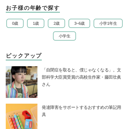
お子様の年齢で探す
0歳
1歳
2歳
3~6歳
小学1年生
小学生
ピックアップ
「自閉症を取ると、僕じゃなくなる」。文
部科学大臣賞受賞の高校生作家・藤田壮眞
さん
発達障害をサポートするおすすめの筆記用
具