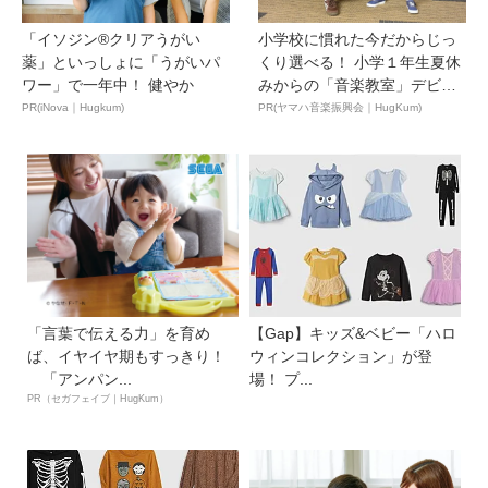
「イソジン®クリアうがい
小学校に慣れた今だからじっ
薬」といっしょに「うがいパ
くり選べる！ 小学１年生夏休
ワー」で一年中！ 健やか
みからの「音楽教室」デビ
ュ...
PR(iNova｜Hugkum)
PR(ヤマハ音楽振興会｜HugKum)
「言葉で伝える力」を育め
【Gap】キッズ&ベビー「ハロ
ば、イヤイヤ期もすっきり！
ウィンコレクション」が登
「アンパン...
場！ プ...
PR（セガフェイブ｜HugKum）