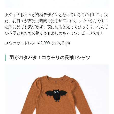
女の子のお目々が総柄デザインとなっているこのドレス。実
は、お目々が畜光（暗闇で光る加工）になっているんです！
昼間に見ても気づかず、夜になると光ってびっくり、なんて
いう子どもたちの驚く姿も楽しめちゃうワンピースです♪
スウェットドレス ￥2,990（babyGap)
羽がパタパタ！コウモリの長袖Tシャツ