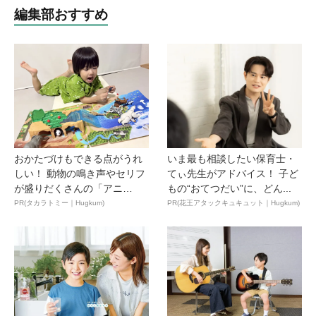
編集部おすすめ
おかたづけもできる点がうれ
いま最も相談したい保育士・
しい！ 動物の鳴き声やセリフ
てぃ先生がアドバイス！ 子ど
が盛りだくさんの「アニ
もの“おてつだい”に、どん...
ア ...
PR(タカラトミー｜Hugkum)
PR(花王アタックキュキュット｜Hugkum)