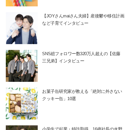
【JOYさんmaiさん夫婦】産後鬱や移住計画
など子育てインタビュー
SNS総フォロワー数320万人超えの【佐藤
三兄弟】インタビュー
お菓子缶研究家が教える「絶対に外さない
クッキー缶」10選
小学生で起業・特許取得。16歳社長の水野