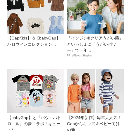
【GapKids】 &【babyGap】
「イソジン®クリアうがい薬」
ハロウィンコレクション...
といっしょに「うがいパワ
ー」で一年...
PR（iNova｜Hugkum）
【babyGap】と『パウ・パト
【2024年新作】毎年大人気！
ロ―ル』の夢コラボ！キュー
Gapからキッズ＆ベビー向け
トな...
の新...