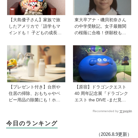
【大島優子さん】家族で旅
東大卒アナ・磯貝初奈さん
したアメリカで「語学もマ
の中学受験記。女子最難関
インドも！ 子どもの成長は
の桜蔭に合格！併願校も魅
すごかった」声優をつとめ
力を感じた渋渋に。母親の
た映画『パウ・パトロール
声かけは「睡眠が何より大
ザ・ダイノ・ムービー』で
事」「勉強イヤならしなく
はあきらめなければ何でも
ていいよ」
できると子どもに知ってほ
しい
【プレゼント付き】台所や
【原宿】ドラゴンクエスト
住居の掃除、おもちゃやベ
40 周年記念展『ドラゴンク
ビー用品の除菌にも！ホタ
エスト the DIVE -まだ見ぬ
テの貝殻生まれの天然クリ
冒険の舞台へ-』が原宿ハラ
Recommended by
ーナー「Shell we clean?」
カドに登場！ VR体験からコ
ラボグルメ、限定グッズま
今日のランキング
で親子で楽しめる注目イベ
ント
（2026.8.9更新）