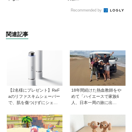
Recommended by
関連記事
【2名様にプレゼント】ReF
18年間続けた熱血教師をや
aのリファスキムシェーバー
めて「ハイエースで家族6
で、肌を傷つけずにシェー
人、日本一周の旅に出
ビング♪ なめらかな夏肌を手
る！」…我が子の不登校を
に入れて！
きっかけに、新たな一歩を
踏み出した教師夫妻の決断