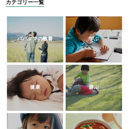
と家族が幸せになる方法』（学苑社）、
カテゴリー一覧
育児書は、今も多くの母親たちの厚い信頼
『発達障害の子
の療育が全部わかる本』
と支持を得ている。
（講談社）がある。
パパママの教養
学ぶ
健康
遊ぶ