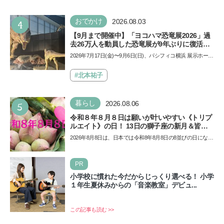
4
おでかけ
2026.08.03
【9月まで開催中】「ヨコハマ恐竜展2026」過
去26万人を動員した恐竜展が9年ぶりに復活！
夏休みのおでかけで楽しむポイントを完全ガイ
2026年7月17日(金)〜9月6日(日)、パシフィコ横浜 展示ホール
ド
Aにて「ヨコハマ恐竜展2026〜恐竜の食卓大図鑑〜」が開
催…
#北本祐子
5
暮らし
2026.08.06
令和８年８月８日は願いが叶いやすい《トリプ
ルエイト》の日！ 13日の獅子座の新月＆皆既
日食の影響にも注目
2026年8月8日は、日本では令和8年8月8日の8並びの日になり
ます。そしてこの日は、「ライオンズゲート」というとっ
て…
PR
小学校に慣れた今だからじっくり選べる！ 小学
１年生夏休みからの「音楽教室」デビュ...
この記事も読む >>