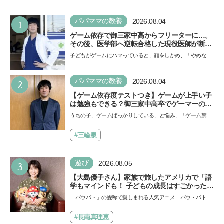
1
パパママの教養
2026.08.04
ゲーム依存で御三家中高からフリーターに…。
その後、医学部へ逆転合格した現役医師が断言
「ゲームの経験が受験勉強に役立った」そう考
子どもがゲームにハマっていると、顔をしかめ、「やめなさ
える背景とは
い！」という親御さんは多いでしょう。中学受験を控えて
い…
2
パパママの教養
2026.08.04
【ゲーム依存度テストつき】ゲームが上手い子
は勉強もできる？御三家中高卒でゲーマーの医
師・阿部智史さんが教えるゲームしながら受験
うちの子、ゲームばっかりしている、と悩み、「ゲーム禁
で勝つためのメソッド
止」を宣言し、子どもとトラブルになる家庭は多いもの。で
も…
#三輪泉
3
遊び
2026.08.05
【大島優子さん】家族で旅したアメリカで「語
学もマインドも！ 子どもの成長はすごかった」
声優をつとめた映画『パウ・パトロール ザ・ダ
「パウパト」の愛称で親しまれる人気アニメ「パウ・パトロ
イノ・ムービー』ではあきらめなければ何でも
ール」の劇場版シリーズ第3弾、映画『パウ・パトロール
できると子どもに知ってほしい
ザ…
#長南真理恵