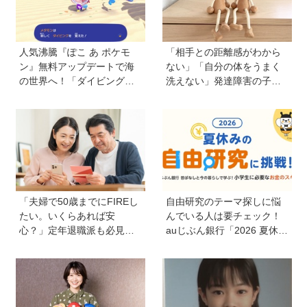
人気沸騰『ぽこ あ ポケモ
「相手との距離感がわから
ン』無料アップデートで海
ない」「自分の体をうまく
の世界へ！「ダイビング」
洗えない」発達障害の子ど
や水中の街づくりが楽しめ
もの「性」に関する困りご
る追加コンテンツも登場
と・性教育のポイントは？
【『発達障害の子の性のル
ール』著者に聞いた】
「夫婦で50歳までにFIREし
自由研究のテーマ探しに悩
たい。いくらあれば安
んでいる人は要チェック！
心？」定年退職派も必見！
auじぶん銀行「2026 夏休み
老後資金の“見積もり方”をプ
の自由研究に挑戦！」を活
ロが解説【連載第13回】
用してお金のスキルを学ぼ
う