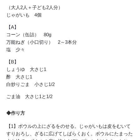
（大人2人＋子ども2人分）
じゃがいも 4個
【A】
コーン（缶詰） 80g
万能ねぎ（小口切り） 2～3本分
塩 少々
【B】
しょうゆ 大さじ1
酢 大さじ1
白炒りごま 小さじ1/2
ごま油 大さじ1と1/2
◆作り方
【1】ボウルの上にざるをのせる。じゃがいもは皮をむいて
すりおろし、ざるに広げてしばらくおく。ボウルにたまった