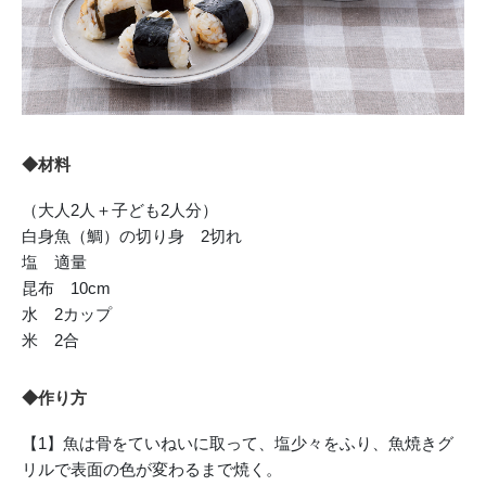
◆材料
（大人2人＋子ども2人分）
白身魚（鯛）の切り身 2切れ
塩 適量
昆布 10cm
水 2カップ
米 2合
◆作り方
【1】魚は骨をていねいに取って、塩少々をふり、魚焼きグ
リルで表面の色が変わるまで焼く。