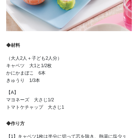
◆材料
（大人2人＋子ども2人分）
キャベツ 大1と1/2枚
かにかまぼこ 6本
きゅうり 1/3本
【A】
マヨネーズ 大さじ1/2
トマトケチャップ 大さじ1
◆作り方
【1】キャベツ1枚は半分に切って芯を除き、熱湯に塩少々