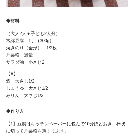
◆材料
（大人2人＋子ども2人分）
木綿豆腐 1丁（300g）
焼きのり（全形） 1/2枚
片栗粉 適量
サラダ油 小さじ2
【A】
酒 大さじ1/2
しょうゆ 大さじ1/2
みりん 大さじ1/2
◆作り方
【1】豆腐はキッチンペーパーに包んで10分ほどおき、棒状
に切って片栗粉を薄くまぶす。