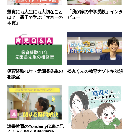
「我が家の中学受験」インタ
投資にも人生にも大切なこと
ビュー
は？ 親子で学ぶ「マネーの
本質」
保育経験41年・元園長先生の
松丸くんの教育ナゾトキ対談
相談室
読書教育のYondemy代表に訊
く！本に関する疑問解決