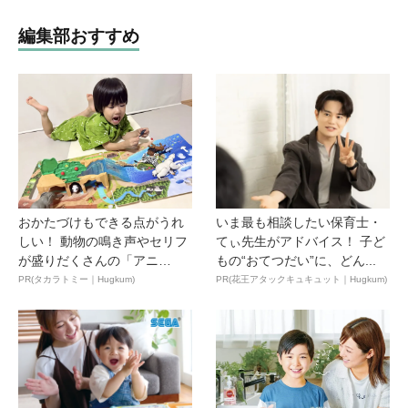
編集部おすすめ
おかたづけもできる点がうれ
いま最も相談したい保育士・
しい！ 動物の鳴き声やセリフ
てぃ先生がアドバイス！ 子ど
が盛りだくさんの「アニ
もの“おてつだい”に、どん...
ア ...
PR(タカラトミー｜Hugkum)
PR(花王アタックキュキュット｜Hugkum)