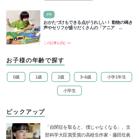
PR
おかたづけもできる点がうれしい！ 動物の鳴き
声やセリフが盛りだくさんの「アニア ...
この記事も読む >>
お子様の年齢で探す
0歳
1歳
2歳
3~6歳
小学1年生
小学生
ピックアップ
「自閉症を取ると、僕じゃなくなる」。文
部科学大臣賞受賞の高校生作家・藤田壮眞