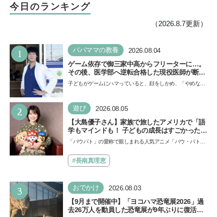
今日のランキング
（2026.8.7更新）
1
パパママの教養
2026.08.04
ゲーム依存で御三家中高からフリーターに…。
その後、医学部へ逆転合格した現役医師が断言
「ゲームの経験が受験勉強に役立った」そう考
子どもがゲームにハマっていると、顔をしかめ、「やめなさ
える背景とは
い！」という親御さんは多いでしょう。中学受験を控えて
い…
2
遊び
2026.08.05
【大島優子さん】家族で旅したアメリカで「語
学もマインドも！ 子どもの成長はすごかった」
声優をつとめた映画『パウ・パトロール ザ・ダ
「パウパト」の愛称で親しまれる人気アニメ「パウ・パトロ
イノ・ムービー』ではあきらめなければ何でも
ール」の劇場版シリーズ第3弾、映画『パウ・パトロール
できると子どもに知ってほしい
ザ…
#長南真理恵
3
おでかけ
2026.08.03
【9月まで開催中】「ヨコハマ恐竜展2026」過
去26万人を動員した恐竜展が9年ぶりに復活！