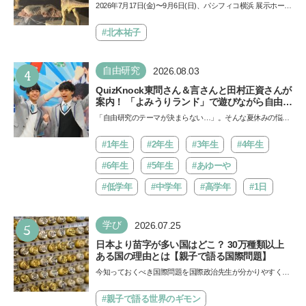
夏休みのおでかけで楽しむポイントを完全ガイ
2026年7月17日(金)〜9月6日(日)、パシフィコ横浜 展示ホール
ド
Aにて「ヨコハマ恐竜展2026〜恐竜の食卓大図鑑〜」が開
催…
#北本祐子
4
自由研究
2026.08.03
QuizKnock東問さん＆言さんと田村正資さんが
案内！ 「よみうりランド」で遊びながら自由研
究が進む期間限定イベントが開催
「自由研究のテーマが決まらない…」。そんな夏休みの悩み
にヒントをくれるイベントが、よみうりランド「グッジョ
バ!!…
#1年生
#2年生
#3年生
#4年生
#6年生
#5年生
#あゆーや
#低学年
#中学年
#高学年
#1日
5
学び
2026.07.25
日本より苗字が多い国はどこ？ 30万種類以上
ある国の理由とは【親子で語る国際問題】
今知っておくべき国際問題を国際政治先生が分かりやすく解
説してくれる「親子で語る国際問題」。今回は、苗字の種
類…
#親子で語る世界のギモン