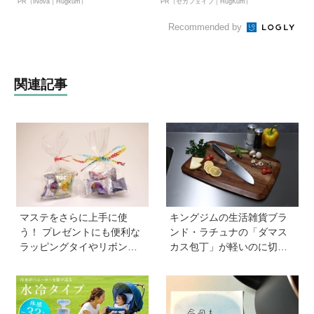
PR（iNova｜Hugkum）
PR（セガフェイブ｜HugKum）
Recommended by
関連記事
マステをさらに上手に使
キングジムの生活雑貨ブラ
う！ プレゼントにも便利な
ンド・ラチュナの「ダマス
ラッピングタイやリボンが
カス包丁」が軽いのに切れ
作れるマシーンが登場【マ
味抜群！ “切れない”ストレ
スパレード／シヤチハタ】
スから卒業【プレゼントあ
り】