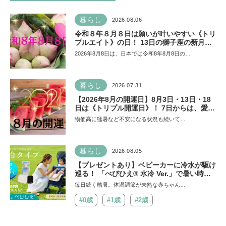
暮らし
2026.08.06
令和８年８月８日は願いが叶いやすい《トリ
プルエイト》の日！ 13日の獅子座の新月＆
皆既日食の影響にも注目
2026年8月8日は、日本では令和8年8月8日の…
暮らし
2026.07.31
【2026年8月の開運日】8月3日・13日・18
日は《トリプル開運日》！ 7日からは、愛と
美とお金の星「金星」が、天秤座と蠍座に長
物価高に猛暑など不安になる状況も続いて…
期滞在を開始！
暮らし
2026.08.05
【プレゼントあり】ベビーカーに冷水が駆け
巡る！ 「べびひえ® 水冷 Ver.」で暑い時期
の赤ちゃんのお出かけをサポート
毎日続く酷暑。体温調節が未熟な赤ちゃん…
#0歳
#1歳
#2歳