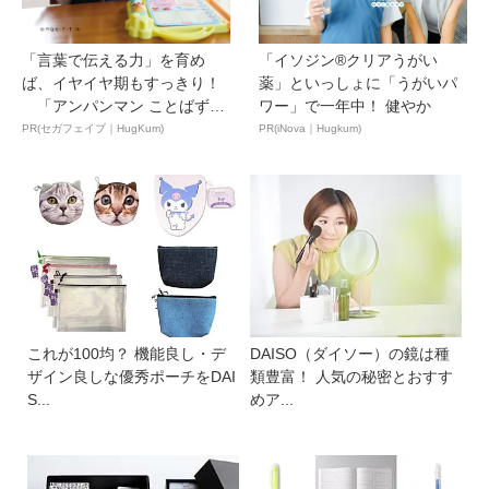
「言葉で伝える力」を育め
「イソジン®クリアうがい
ば、イヤイヤ期もすっきり！
薬」といっしょに「うがいパ
「アンパンマン ことばずか
ワー」で一年中！ 健やか
ん...
PR(セガフェイブ｜HugKum)
PR(iNova｜Hugkum)
これが100均？ 機能良し・デ
DAISO（ダイソー）の鏡は種
ザイン良しな優秀ポーチをDAI
類豊富！ 人気の秘密とおすす
S...
めア...