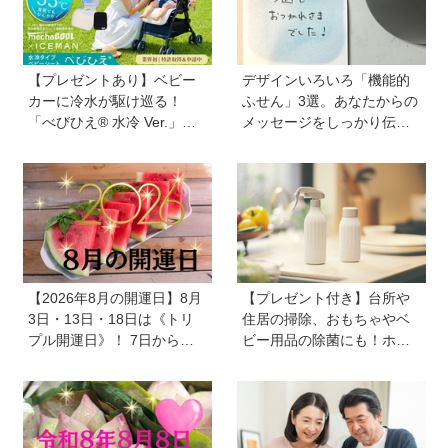
【プレゼントあり】ベビー
デザインいろいろ「機能的
カーに冷水が駆け巡る！
ふせん」3選。あなたからの
「べびひえ® 水冷 Ver.」で
メッセージをしっかり伝え
暑い時期の赤ちゃんのお出
ます！ 自分のメモをしっか
かけをサポート
り残します！
【2026年8月の開運日】8月
【プレゼント付き】台所や
3日・13日・18日は《トリ
住居の掃除、おもちゃやベ
プル開運日》！ 7日から
ビー用品の除菌にも！ホタ
は、愛と美とお金の星「金
テの貝殻生まれの天然クリ
星」が、天秤座と蠍座に長
ーナー「Shell we clean?」
期滞在を開始！