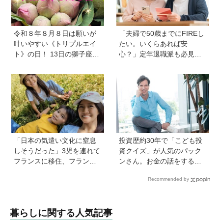
令和８年８月８日は願いが
「夫婦で50歳までにFIREし
叶いやすい《トリプルエイ
たい。いくらあれば安
ト》の日！ 13日の獅子座の
心？」定年退職派も必見！
新月＆皆既日食の影響にも
老後資金の“見積もり方”をプ
注目
ロが解説【連載第13回】
「日本の気遣い文化に窒息
投資歴約30年で「こども投
しそうだった」3児を連れて
資クイズ」が人気のパック
フランスに移住、フランス
ンさん。お金の話をするの
の洗礼で痛感した日本のあ
に早すぎることはない！ 子
Recommended by
りがたみ【vol.13】
どもも正しい節約、投資方
法を知ってほしい
暮らしに関する人気記事