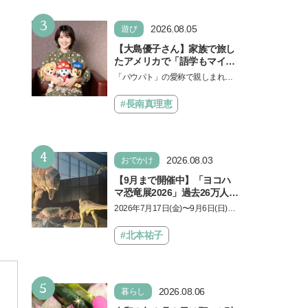
3
2026.08.05
遊び
【大島優子さん】家族で旅し
たアメリカで「語学もマイン
ドも！ 子どもの成長はすごか
「パウパト」の愛称で親しまれる
った」声優をつとめた映画
人気アニメ「パウ・パトロール」
『パウ・パトロール ザ・ダイ
の劇場版シリーズ第3弾、映画『パ
#長南真理恵
ノ・ムービー』ではあきらめ
ウ・パトロール ザ…
なければ何でもできると子ど
もに知ってほしい
4
2026.08.03
おでかけ
【9月まで開催中】「ヨコハ
マ恐竜展2026」過去26万人を
動員した恐竜展が9年ぶりに
2026年7月17日(金)〜9月6日(日)、
復活！ 夏休みのおでかけで楽
パシフィコ横浜 展示ホールAにて
しむポイントを完全ガイド
「ヨコハマ恐竜展2026〜恐竜の食
#北本祐子
卓大図鑑〜」が開催…
5
2026.08.06
暮らし