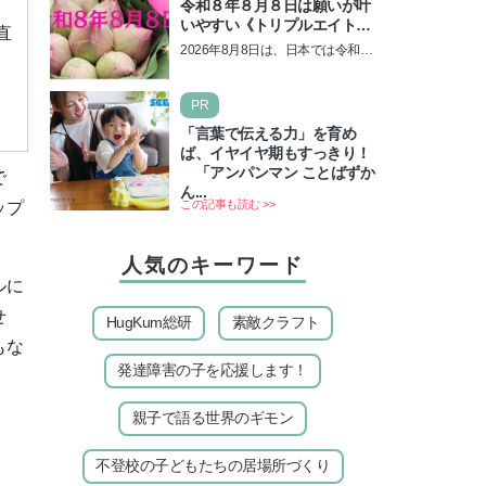
令和８年８月８日は願いが叶
いやすい《トリプルエイト》
直
の日！ 13日の獅子座の新月
2026年8月8日は、日本では令和8
＆皆既日食の影響にも注目
年8月8日の8並びの日になりま
す。そしてこの日は、「ライオン
PR
ズゲート」というとって…
「言葉で伝える力」を育め
ば、イヤイヤ期もすっきり！
「アンパンマン ことばずか
で
ん...
この記事も読む >>
ップ
人気のキーワード
ルに
せ
HugKum総研
素敵クラフト
もな
発達障害の子を応援します！
親子で語る世界のギモン
。
不登校の子どもたちの居場所づくり