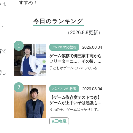
すすめ！
うま
今日のランキング
す。
（2026.8.8更新）
1
2026.08.04
パパママの教養
育て
ゲーム依存で御三家中高から
フリーターに…。その後、医
学部へ逆転合格した現役医師
子どもがゲームにハマっている
が断言「ゲームの経験が受験
習し
と、顔をしかめ、「やめなさ
勉強に役立った」そう考える
い！」という親御さんは多いでし
背景とは
2
ょう。中学受験を控えてい…
2026.08.04
パパママの教養
【ゲーム依存度テストつき】
ゲームが上手い子は勉強もで
きる？御三家中高卒でゲーマ
うちの子、ゲームばっかりしてい
ーの医師・阿部智史さんが教
る、と悩み、「ゲーム禁止」を宣
えるゲームしながら受験で勝
言し、子どもとトラブルになる家
#三輪泉
つためのメソッド
庭は多いもの。でも…