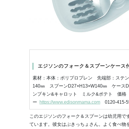
エジソンのフォーク＆スプーンケース
素材：本体：ポリプロプレン 先端部：ステ
140
㎜ スプーン
D27
×
H13
×
W140
㎜ ケース
D
ンプキン
&
キャロット ミルク
&
ポテト 価格 
ー
https://www.edisonmama.com
0120-415-5
このエジソンのフォーク＆スプーンは幼児用で
ています。彼女はぶきっちょさん。よく食べ物