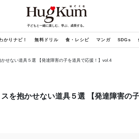
子どもと一緒に楽しむ、学ぶ、成長する。
わかりナビ！
無料ドリル
食・レシピ
マンガ
SDGs
せない道具５選 【発達障害の子を道具で応援！】vol.4
スを抱かせない道具５選 【発達障害の