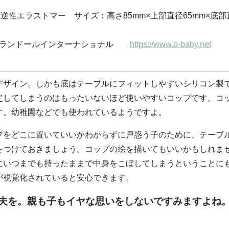
性エラストマー サイズ：高さ85mm×上部直径65mm×底部
ランドールインターナショナル
https://www.o-baby.net
デザイン。しかも底はテーブルにフィットしやすいシリコン製
定してしまうのはもったいないほど使いやすいコップです。コ
す。幼稚園などでも使われているようですよ。
プをどこに置いていいかわからずに戸惑う子のために、テーブ
をつけておきましょう。コップの絵を描いてもいいかもしれま
にいつまでも持ったままで中身をこぼしてしまうということに
が視覚化されていると安心できます。
夫を。親も子もイヤな思いをしないですみますよね