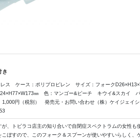
付き
ンレス ケース：ポリプロピレン サイズ：フォーク
D26
×
H13
×
24
×
H77
×
W173
㎜ 色：マンゴー
&
ピーチ キウイ
&
スカイ 
1,000円（税別） 発売元・お問い合わせ（株）ケイジェイシ
53
すが、トビラコ店主の知り合いで自閉症スペクトラムの女性も
をこぼすので、このフォーク＆スプーンが使いやすいらしく、