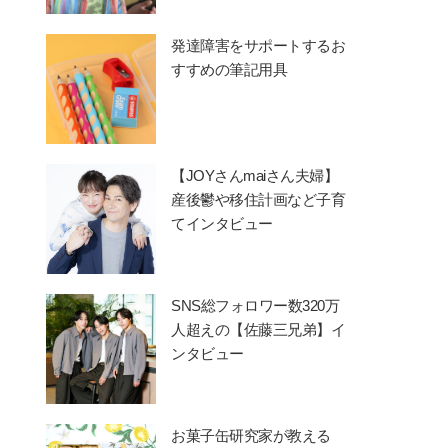
発達障害をサポートするお
すすめの筆記用具
【JOYさんmaiさん夫婦】
産後鬱や移住計画など子育
てインタビュー
SNS総フォロワー数320万
人超えの【佐藤三兄弟】イ
ンタビュー
お菓子缶研究家が教える