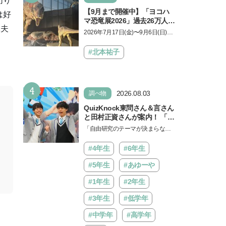
切り
【9月まで開催中】「ヨコハ
は好
マ恐竜展2026」過去26万人を
工夫
動員した恐竜展が9年ぶりに
2026年7月17日(金)〜9月6日(日)、
復活！ 夏休みのおでかけで楽
パシフィコ横浜 展示ホールAにて
しむポイントを完全ガイド
「ヨコハマ恐竜展2026〜恐竜の食
#北本祐子
卓大図鑑〜」が開催…
4
2026.08.03
調べ物
QuizKnock東問さん＆言さん
と田村正資さんが案内！ 「よ
みうりランド」で遊びながら
「自由研究のテーマが決まらな
自由研究が進む期間限定イベ
い…」。そんな夏休みの悩みにヒ
ントが開催
ントをくれるイベントが、よみう
#4年生
#6年生
りランド「グッジョバ!!…
#5年生
#あゆーや
#1年生
#2年生
#3年生
#低学年
#中学年
#高学年