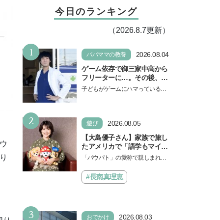
今日のランキング
（2026.8.7更新）
1
2026.08.04
パパママの教養
ゲーム依存で御三家中高から
フリーターに…。その後、医
学部へ逆転合格した現役医師
子どもがゲームにハマっている
が断言「ゲームの経験が受験
と、顔をしかめ、「やめなさ
勉強に役立った」そう考える
い！」という親御さんは多いでし
背景とは
2
ょう。中学受験を控えてい…
2026.08.05
遊び
【大島優子さん】家族で旅し
ウ
たアメリカで「語学もマイン
ドも！ 子どもの成長はすごか
り
「パウパト」の愛称で親しまれる
った」声優をつとめた映画
人気アニメ「パウ・パトロール」
『パウ・パトロール ザ・ダイ
の劇場版シリーズ第3弾、映画『パ
#長南真理恵
ノ・ムービー』ではあきらめ
ウ・パトロール ザ…
なければ何でもできると子ど
もに知ってほしい
3
2026.08.03
おでかけ