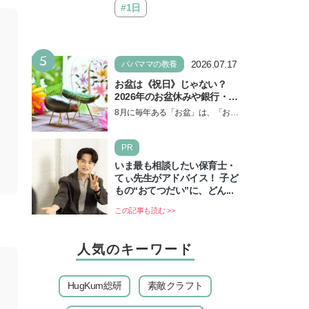
#1日
5
2026.07.17
パパママの教養
お盆は《祝日》じゃない？
2026年のお盆休みや銀行・役
所の営業や交通機関情報も紹
8月に毎年ある「お盆」は、「お盆
介
休み」と言われるのに祝日ではな
いのでしょうか？ 当記事では、ま
PR
ずは2026年のお盆…
いま最も相談したい保育士・
てぃ先生がアドバイス！ 子ど
もの“おてつだい”に、どん...
この記事も読む >>
人気のキーワード
HugKum総研
素敵クラフト