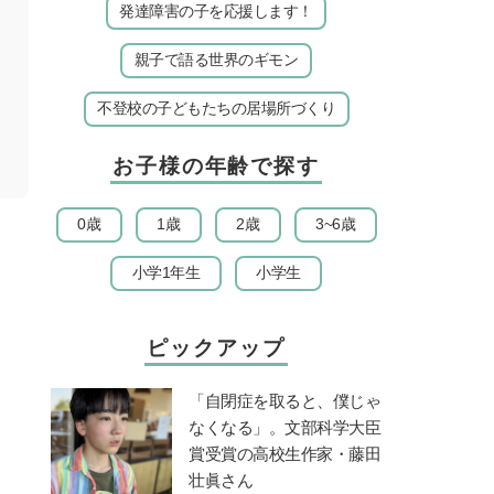
発達障害の子を応援します！
親子で語る世界のギモン
不登校の子どもたちの居場所づくり
お子様の年齢で探す
0歳
1歳
2歳
3~6歳
小学1年生
小学生
ピックアップ
「自閉症を取ると、僕じゃ
なくなる」。文部科学大臣
賞受賞の高校生作家・藤田
壮眞さん