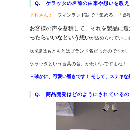
Q. ケラッタの名前の由来や想いを教
下村さん：
フィンランド語で「集める」「蓄
お客様の声を蓄積して、それを製品に還
ったらいいなという想い
が込められていま
kerätäはもともとはブランド名だったのですが
ケラッタという言葉の音、かわいいですよね！
－確かに、
可愛い
響きです！ そして、ステキな
Q. 商品開発はどのようにされている