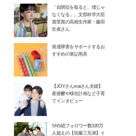
「自閉症を取ると、僕じゃ
なくなる」。文部科学大臣
賞受賞の高校生作家・藤田
壮眞さん
発達障害をサポートするお
すすめの筆記用具
【JOYさんmaiさん夫婦】
産後鬱や移住計画など子育
てインタビュー
SNS総フォロワー数320万
人超えの【佐藤三兄弟】イ