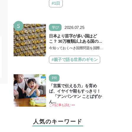
#1日
5
2026.07.25
学び
日本より苗字が多い国はど
こ？ 30万種類以上ある国の理
由とは【親子で語る国際問
今知っておくべき国際問題を国際政
題】
治先生が分かりやすく解説してくれ
る「親子で語る国際問題」。今回
#親子で語る世界のギモン
は、苗字の種類…
PR
「言葉で伝える力」を育め
ば、イヤイヤ期もすっきり！
「アンパンマン ことばずか
ん...
この記事も読む >>
人気のキーワード