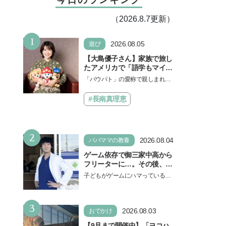
（2026.8.7更新）
1
2026.08.05
遊び
【大島優子さん】家族で旅し
たアメリカで「語学もマイン
ドも！ 子どもの成長はすごか
「パウパト」の愛称で親しまれる
った」声優をつとめた映画
人気アニメ「パウ・パトロール」
『パウ・パトロール ザ・ダイ
の劇場版シリーズ第3弾、映画『パ
#長南真理恵
ノ・ムービー』ではあきらめ
ウ・パトロール ザ…
なければ何でもできると子ど
もに知ってほしい
2
2026.08.04
パパママの教養
ゲーム依存で御三家中高から
フリーターに…。その後、医
学部へ逆転合格した現役医師
子どもがゲームにハマっている
が断言「ゲームの経験が受験
と、顔をしかめ、「やめなさ
勉強に役立った」そう考える
い！」という親御さんは多いでし
背景とは
3
ょう。中学受験を控えてい…
2026.08.03
おでかけ
【9月まで開催中】「ヨコハ