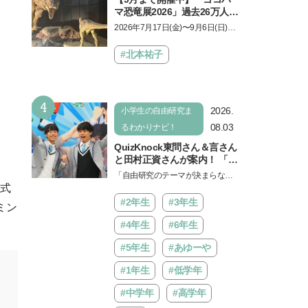
マ恐竜展2026」過去26万人を
動員した恐竜展が9年ぶりに
2026年7月17日(金)〜9月6日(日)、
復活！ 夏休みのおでかけで楽
パシフィコ横浜 展示ホールAにて
しむポイントを完全ガイド
「ヨコハマ恐竜展2026〜恐竜の食
#北本祐子
卓大図鑑〜」が開催…
4
2026.
小学生の自由研究ま
08.03
るわかりナビ！
QuizKnock東問さん＆言さん
と田村正資さんが案内！ 「よ
みうりランド」で遊びながら
「自由研究のテーマが決まらな
自由研究が進む期間限定イベ
株式
い…」。そんな夏休みの悩みにヒ
ントが開催
ントをくれるイベントが、よみう
#2年生
#3年生
ミン
りランド「グッジョバ!!…
#4年生
#6年生
#5年生
#あゆーや
#1年生
#低学年
#中学年
#高学年