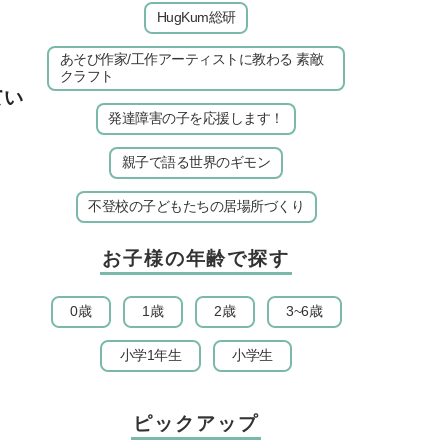
HugKum総研
あそび作家/工作アーティストに教わる 素敵
クラフト
てい
発達障害の子を応援します！
親子で語る世界のギモン
。
不登校の子どもたちの居場所づくり
お子様の年齢で探す
0歳
1歳
2歳
3~6歳
小学1年生
小学生
ピックアップ