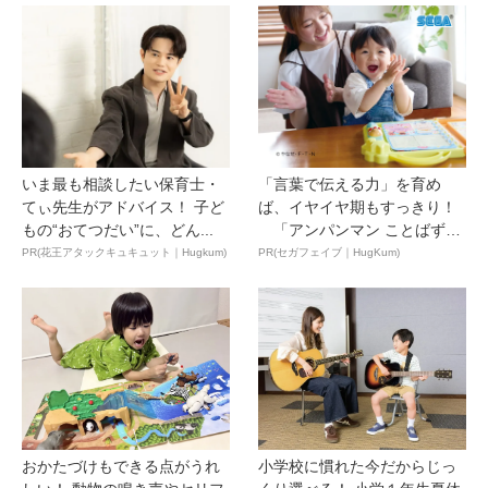
いま最も相談したい保育士・
「言葉で伝える力」を育め
てぃ先生がアドバイス！ 子ど
ば、イヤイヤ期もすっきり！
もの“おてつだい”に、どん...
「アンパンマン ことばずか
ん...
PR(花王アタックキュキュット｜Hugkum)
PR(セガフェイブ｜HugKum)
おかたづけもできる点がうれ
小学校に慣れた今だからじっ