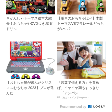
きかんしゃトーマス絵本大紹
【電車のおもちゃ比べ】木製
介！おもちゃやDVDつき,知育
トーマスVSプラレールどっち
ドリル...
がいい？...
【おもちゃ屋が選んだクリス
「言葉で伝える力」を育め
マスおもちゃ 2023】プロが選
ば、イヤイヤ期もすっきり！
んだ...
「アンパン...
PR（セガフェイブ｜HugKum）
Recommended by