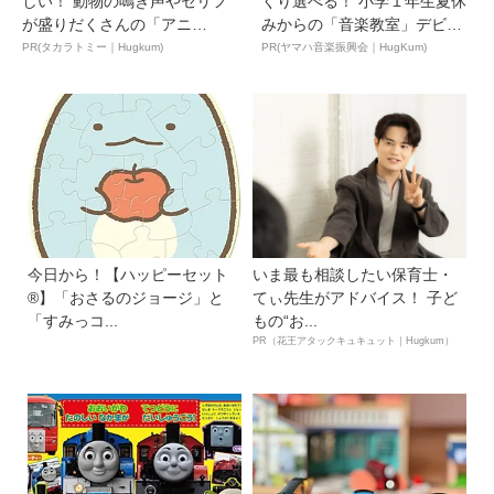
しい！ 動物の鳴き声やセリフ
くり選べる！ 小学１年生夏休
が盛りだくさんの「アニ
みからの「音楽教室」デビ
ア ...
ュ...
PR(タカラトミー｜Hugkum)
PR(ヤマハ音楽振興会｜HugKum)
今日から！【ハッピーセット
いま最も相談したい保育士・
®】「おさるのジョージ」と
てぃ先生がアドバイス！ 子ど
「すみっコ...
もの“お...
PR（花王アタックキュキュット｜Hugkum）