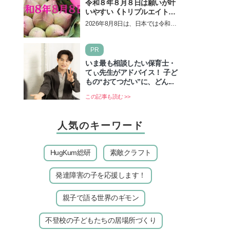
令和８年８月８日は願いが叶
いやすい《トリプルエイト》
の日！ 13日の獅子座の新月
2026年8月8日は、日本では令和8
＆皆既日食の影響にも注目
年8月8日の8並びの日になりま
す。そしてこの日は、「ライオン
PR
ズゲート」というとって…
いま最も相談したい保育士・
てぃ先生がアドバイス！ 子ど
もの“おてつだい”に、どん...
この記事も読む >>
人気のキーワード
HugKum総研
素敵クラフト
発達障害の子を応援します！
親子で語る世界のギモン
不登校の子どもたちの居場所づくり