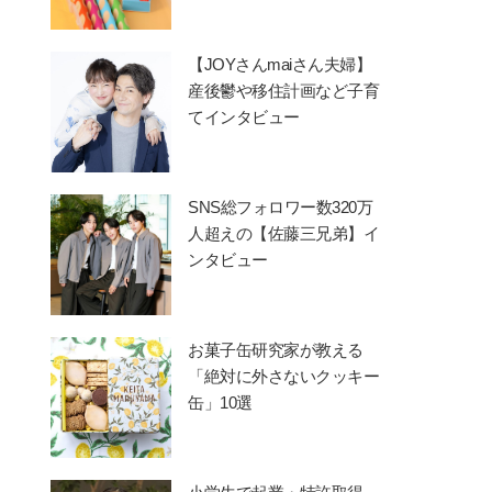
【JOYさんmaiさん夫婦】
産後鬱や移住計画など子育
てインタビュー
SNS総フォロワー数320万
人超えの【佐藤三兄弟】イ
ンタビュー
お菓子缶研究家が教える
「絶対に外さないクッキー
缶」10選