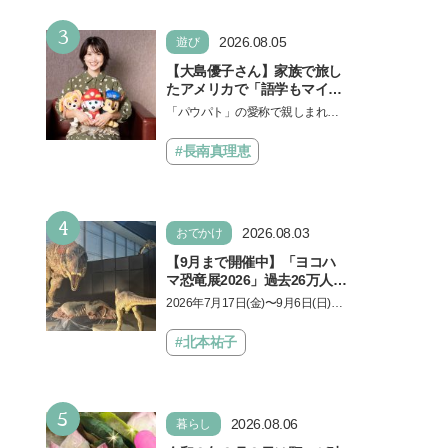
3
2026.08.05
遊び
【大島優子さん】家族で旅し
たアメリカで「語学もマイン
ドも！ 子どもの成長はすごか
「パウパト」の愛称で親しまれる
った」声優をつとめた映画
人気アニメ「パウ・パトロール」
『パウ・パトロール ザ・ダイ
の劇場版シリーズ第3弾、映画『パ
#長南真理恵
ノ・ムービー』ではあきらめ
ウ・パトロール ザ…
なければ何でもできると子ど
もに知ってほしい
4
2026.08.03
おでかけ
【9月まで開催中】「ヨコハ
マ恐竜展2026」過去26万人を
動員した恐竜展が9年ぶりに
2026年7月17日(金)〜9月6日(日)、
復活！ 夏休みのおでかけで楽
パシフィコ横浜 展示ホールAにて
しむポイントを完全ガイド
「ヨコハマ恐竜展2026〜恐竜の食
#北本祐子
卓大図鑑〜」が開催…
5
2026.08.06
暮らし