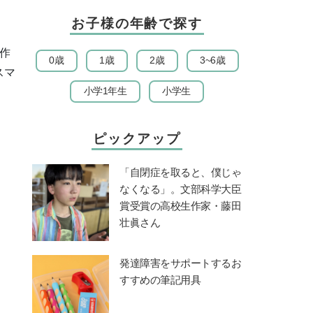
お子様の年齢で探す
作
0歳
1歳
2歳
3~6歳
スマ
小学1年生
小学生
ピックアップ
「自閉症を取ると、僕じゃ
なくなる」。文部科学大臣
賞受賞の高校生作家・藤田
壮眞さん
発達障害をサポートするお
すすめの筆記用具