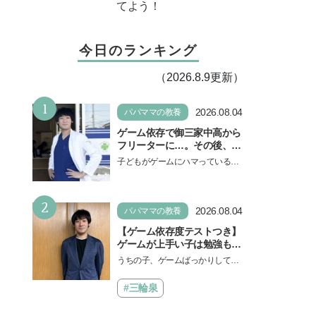
てよう！
今日のランキング
（2026.8.9更新）
1
2026.08.04
パパママの教養
ゲーム依存で御三家中高から
フリーターに…。その後、医
学部へ逆転合格した現役医師
子どもがゲームにハマっている
が断言「ゲームの経験が受験
と、顔をしかめ、「やめなさ
勉強に役立った」そう考える
い！」という親御さんは多いでし
背景とは
2
ょう。中学受験を控えてい…
2026.08.04
パパママの教養
【ゲーム依存度テストつき】
ゲームが上手い子は勉強もで
きる？御三家中高卒でゲーマ
うちの子、ゲームばっかりしてい
ーの医師・阿部智史さんが教
る、と悩み、「ゲーム禁止」を宣
えるゲームしながら受験で勝
言し、子どもとトラブルになる家
#三輪泉
つためのメソッド
庭は多いもの。でも…