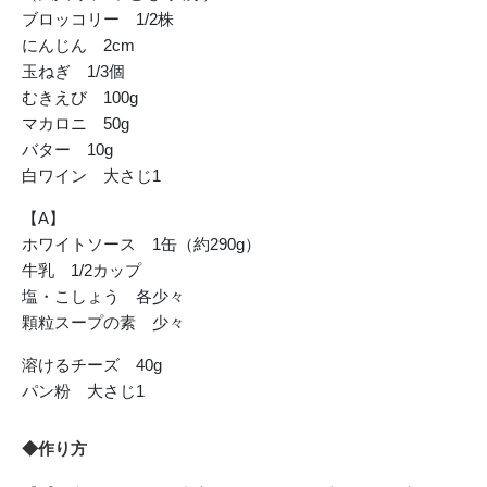
ブロッコリー 1/2株
にんじん 2cm
玉ねぎ 1/3個
むきえび 100g
マカロニ 50g
バター 10g
白ワイン 大さじ1
【A】
ホワイトソース 1缶（約290g）
牛乳 1/2カップ
塩・こしょう 各少々
顆粒スープの素 少々
溶けるチーズ 40g
パン粉 大さじ1
◆作り方