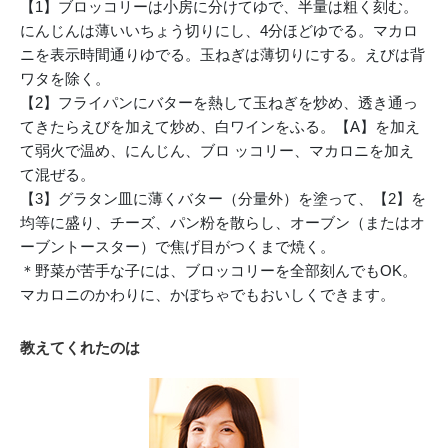
【1】ブロッコリーは小房に分けてゆで、半量は粗く刻む。
にんじんは薄いいちょう切りにし、4分ほどゆでる。マカロ
ニを表示時間通りゆでる。玉ねぎは薄切りにする。えびは背
ワタを除く。
【2】フライパンにバターを熱して玉ねぎを炒め、透き通っ
てきたらえびを加えて炒め、白ワインをふる。【A】を加え
て弱火で温め、にんじん、ブロ ッコリー、マカロニを加え
て混ぜる。
【3】グラタン皿に薄くバター（分量外）を塗って、【2】を
均等に盛り、チーズ、パン粉を散らし、オーブン（またはオ
ーブントースター）で焦げ目がつくまで焼く。
＊野菜が苦手な子には、ブロッコリーを全部刻んでもOK。
マカロニのかわりに、かぼちゃでもおいしくできます。
教えてくれたのは