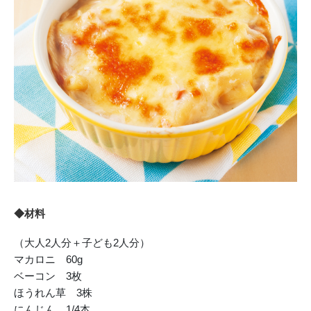
◆材料
（大人2人分＋子ども2人分）
マカロニ 60g
ベーコン 3枚
ほうれん草 3株
にんじん 1/4本