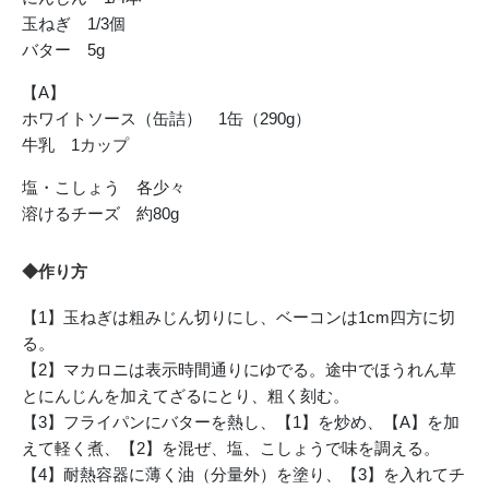
玉ねぎ 1/3個
バター 5g
【A】
ホワイトソース（缶詰） 1缶（290g）
牛乳 1カップ
塩・こしょう 各少々
溶けるチーズ 約80g
◆作り方
【1】玉ねぎは粗みじん切りにし、ベーコンは1cm四方に切
る。
【2】マカロニは表示時間通りにゆでる。途中でほうれん草
とにんじんを加えてざるにとり、粗く刻む。
【3】フライパンにバターを熱し、【1】を炒め、【A】を加
えて軽く煮、【2】を混ぜ、塩、こしょうで味を調える。
【4】耐熱容器に薄く油（分量外）を塗り、【3】を入れてチ