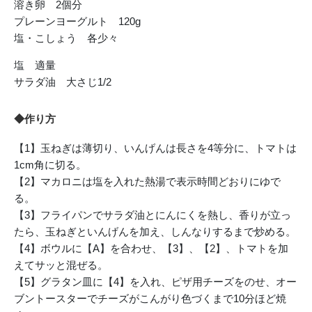
溶き卵 2個分
プレーンヨーグルト 120g
塩・こしょう 各少々
塩 適量
サラダ油 大さじ1/2
◆作り方
【1】玉ねぎは薄切り、いんげんは長さを4等分に、トマトは
1cm角に切る。
【2】マカロニは塩を入れた熱湯で表示時間どおりにゆで
る。
【3】フライパンでサラダ油とにんにくを熱し、香りが立っ
たら、玉ねぎといんげんを加え、しんなりするまで炒める。
【4】ボウルに【A】を合わせ、【3】、【2】、トマトを加
えてサッと混ぜる。
【5】グラタン皿に【4】を入れ、ピザ用チーズをのせ、オー
ブントースターでチーズがこんがり色づくまで10分ほど焼