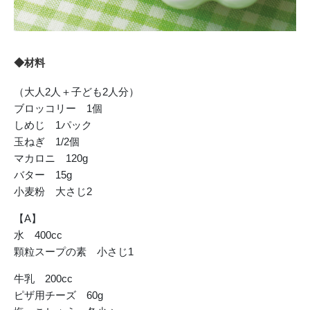
◆材料
（大人2人＋子ども2人分）
ブロッコリー 1個
しめじ 1パック
玉ねぎ 1/2個
マカロニ 120g
バター 15g
小麦粉 大さじ2
【A】
水 400cc
顆粒スープの素 小さじ1
牛乳 200cc
ピザ用チーズ 60g