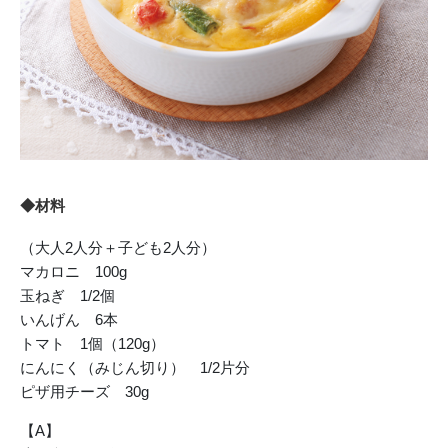
◆材料
（大人2人分＋子ども2人分）
マカロニ 100g
玉ねぎ 1/2個
いんげん 6本
トマト 1個（120g）
にんにく（みじん切り） 1/2片分
ピザ用チーズ 30g
【A】