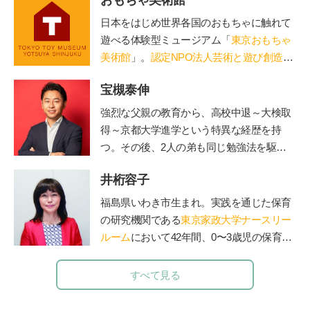
おもちゃ美術館
日本をはじめ世界各国のおもちゃに触れて
遊べる体験型ミュージアム「
東京おもちゃ
美術館
」。
認定NPO法人芸術と遊び創造協
会
運営。「赤ちゃん木育ひろば」など、親
宝槻泰伸
子で木のぬくもりに触れる場を提供。長門
や鳥海山木など全国に姉妹館が。おもちゃ
強烈な父親の教育から、高校中退～大検取
を通して日本の木の良さを伝える「木育
得～京都大学進学という特異な経歴を持
（もくいく）」を広めている。
つ。その後、2人の弟も同じ勉強法を駆使
して高校中退~大検取得~京大入学を果た
井桁容子
す。大学卒業後、私立高校や職業訓練校で
の指導経験を経て、2012年に東京都三鷹市
福島県いわき市生まれ。実践を通じた保育
で「子どもの好奇心に火をつける」学習を
の研究機関である
東京家政大学ナースリー
テーマにした探究学舎を開校。５児の父。
ルーム
において42年間、0〜3歳児の保育の
その活動は「情熱大陸」(毎日放送)をはじ
実践と研究に従事。保育現場から抽出した
めさまざまなメディアで取り上げられてい
子どもの本質、質の高い保育の在り方につ
すべて見る
る。著書に『勉強嫌いほどハマる勉強法
いて数多くの実践研究や講演、NHK Eテレ
子どもが勝手に学びだす!!宝槻家のストー
「すくすく子育て」「いないいないばぁ」