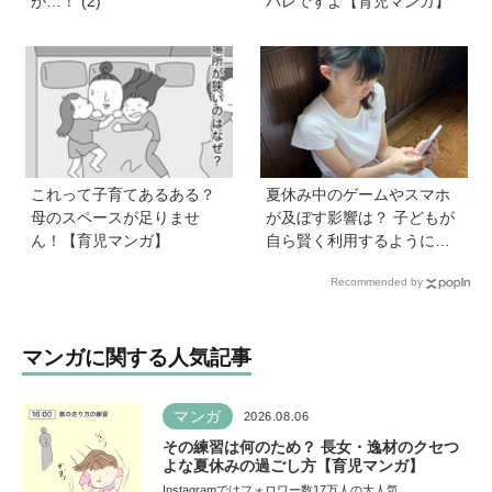
が…！ (2)
バレですよ【育児マンガ】
これって子育てあるある？
夏休み中のゲームやスマホ
母のスペースが足りませ
が及ぼす影響は？ 子どもが
ん！【育児マンガ】
自ら賢く利用するようにな
る声かけ方法を非認知能力
Recommended by
の専門家・井上顕滋先生が
解説
マンガに関する人気記事
マンガ
2026.08.06
その練習は何のため？ 長女・逸材のクセつ
よな夏休みの過ごし方【育児マンガ】
Instagramではフォロワー数17万人の大人気…