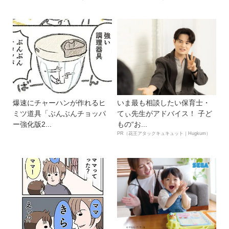
爆速にチャーハンが作れるヒ
いま最も相談したい保育士・
ミツ道具「ぶんぶんチョッパ
てぃ先生がアドバイス！ 子ど
ー強化版2...
もの“お...
PR（花王アタックキュキュット｜Hugkum）