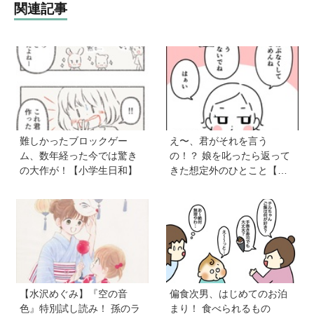
関連記事
難しかったブロックゲー
え〜、君がそれを言う
ム、数年経った今では驚き
の！？ 娘を叱ったら返って
の大作が！【小学生日和】
きた想定外のひとこと【育
児マンガ】
【水沢めぐみ】『空の音
偏食次男、はじめてのお泊
色』特別試し読み！ 孫のラ
まり！ 食べられるもの