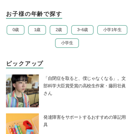
お子様の年齢で探す
0歳
1歳
2歳
3~6歳
小学1年生
小学生
ピックアップ
「自閉症を取ると、僕じゃなくなる」。文
部科学大臣賞受賞の高校生作家・藤田壮眞
さん
発達障害をサポートするおすすめの筆記用
具