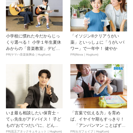
小学校に慣れた今だからじっ
「イソジン®クリアうがい
くり選べる！ 小学１年生夏休
薬」といっしょに「うがいパ
みからの「音楽教室」デビ
ワー」で一年中！ 健やか
ュ...
PR(ヤマハ音楽振興会｜HugKum)
PR(iNova｜Hugkum)
いま最も相談したい保育士・
「言葉で伝える力」を育め
てぃ先生がアドバイス！ 子ど
ば、イヤイヤ期もすっきり！
もの“おてつだい”に、どん...
「アンパンマン ことばずか
ん...
PR(花王アタックキュキュット｜Hugkum)
PR(セガフェイブ｜HugKum)