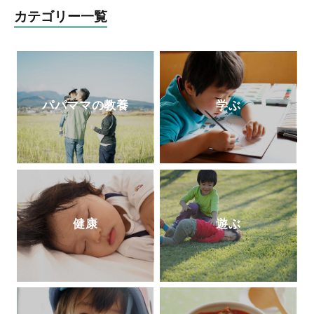
リー活用術』(PHP研究所)、『探究学舎の
などメディア出演、子ども番組監修、ＤＶ
カテゴリー一覧
スゴイ授業:子どもの好奇心が止まらない!
Ｄ制作、親子向け音楽ＣＤ監修、著書多
能力よりも興味を育てる探究メソッドのす
数。代表作に「ていねいなまなざしでみる
べて 元素編』(方丈社)、『強烈なオヤジが
乳幼児保育」「ありのまま子育て」「保育
高校も塾も通わせずに3人の息子を京都大
でつむぐ子どもと親のいい関係」など。20
学に放り込んだ話』(徳間書店)など。
http
18年6月より現職。講演・ワークショッ
パパママの教養
学ぶ
s://tanqgakusha.jp/
プ・コンサルティングを通じて日本の子ど
もがおかれる環境の質の底上げに尽力中。
健康
遊ぶ