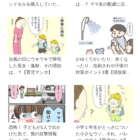
ンドセルを購入していた
は…？ ママ友の配慮に泣い
父。だけど、父のことがち
た【VS偏食兄弟！ 何なら食
ょっと苦手で…《最新５巻
べるの！？】vol.53
発売＆8月31日まで７話無料
公開中》
台風の日にウキウキで帰宅
かゆくてかいたり、赤くな
した長女・逸材。その理由
ったり…虫刺されや汗疹の
は…？【育児マンガ】
対策ポイント3選【現役保育
士かあさんの子育てノー
ト】
恐怖！ 子どもが1人で出か
小学１年生がとっさについ
けた先で、熊の目撃情報
た小さなウソ。それ、バレ