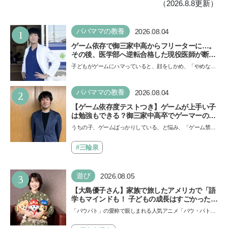
（2026.8.8更新）
1
パパママの教養
2026.08.04
ゲーム依存で御三家中高からフリーターに…。
その後、医学部へ逆転合格した現役医師が断言
「ゲームの経験が受験勉強に役立った」そう考
子どもがゲームにハマっていると、顔をしかめ、「やめなさ
える背景とは
い！」という親御さんは多いでしょう。中学受験を控えて
い…
2
パパママの教養
2026.08.04
【ゲーム依存度テストつき】ゲームが上手い子
は勉強もできる？御三家中高卒でゲーマーの医
師・阿部智史さんが教えるゲームしながら受験
うちの子、ゲームばっかりしている、と悩み、「ゲーム禁
で勝つためのメソッド
止」を宣言し、子どもとトラブルになる家庭は多いもの。で
も…
#三輪泉
3
遊び
2026.08.05
【大島優子さん】家族で旅したアメリカで「語
学もマインドも！ 子どもの成長はすごかった」
声優をつとめた映画『パウ・パトロール ザ・ダ
「パウパト」の愛称で親しまれる人気アニメ「パウ・パトロ
イノ・ムービー』ではあきらめなければ何でも
ール」の劇場版シリーズ第3弾、映画『パウ・パトロール
できると子どもに知ってほしい