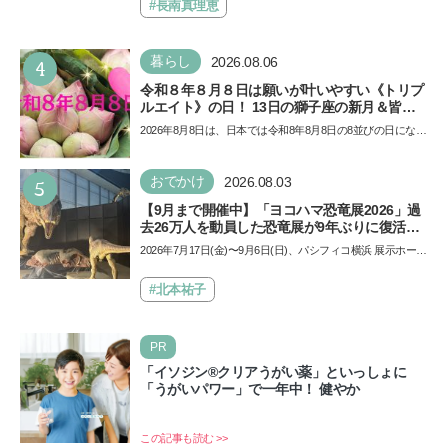
ザ…
#長南真理恵
4
暮らし
2026.08.06
令和８年８月８日は願いが叶いやすい《トリプ
ルエイト》の日！ 13日の獅子座の新月＆皆既
日食の影響にも注目
2026年8月8日は、日本では令和8年8月8日の8並びの日になり
ます。そしてこの日は、「ライオンズゲート」というとっ
て…
5
おでかけ
2026.08.03
【9月まで開催中】「ヨコハマ恐竜展2026」過
去26万人を動員した恐竜展が9年ぶりに復活！
夏休みのおでかけで楽しむポイントを完全ガイ
2026年7月17日(金)〜9月6日(日)、パシフィコ横浜 展示ホール
ド
Aにて「ヨコハマ恐竜展2026〜恐竜の食卓大図鑑〜」が開
催…
#北本祐子
PR
「イソジン®クリアうがい薬」といっしょに
「うがいパワー」で一年中！ 健やか
この記事も読む >>