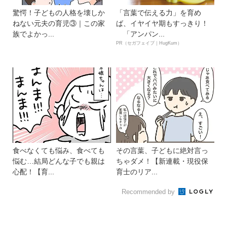
驚愕！子どもの人格を壊しか
「言葉で伝える力」を育め
ねない元夫の育児③｜この家
ば、イヤイヤ期もすっきり！
族でよかっ...
「アンパン...
PR（セガフェイブ｜HugKum）
食べなくても悩み、食べても
その言葉、子どもに絶対言っ
悩む…結局どんな子でも親は
ちゃダメ！【新連載・現役保
心配！【育...
育士のリア...
Recommended by