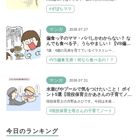
#ずぼらママ
マンガ
2026.07.27
偏食っ子のママ・パパしかわからない？ な
んでも食べる子、うらやましい！【VS偏食
兄弟！ 何なら食べるの！？】vol.54
7歳・4歳の兄弟を育てているイラストレー…
#VS偏食兄弟！何なら食べるの！？
マンガ
2026.07.31
水遊びやプールで気をつけたいこと！ ポイ
ント5選【現役保育士かあさんの子育てノー
ト】
現役保育士の月野あさひです。今回は水遊…
#現役保育士母さんの子育てノート
今日のランキング