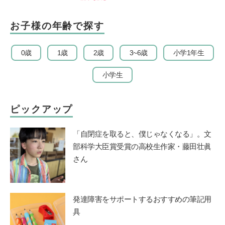
お子様の年齢で探す
0歳
1歳
2歳
3~6歳
小学1年生
小学生
ピックアップ
「自閉症を取ると、僕じゃなくなる」。文
部科学大臣賞受賞の高校生作家・藤田壮眞
さん
発達障害をサポートするおすすめの筆記用
具