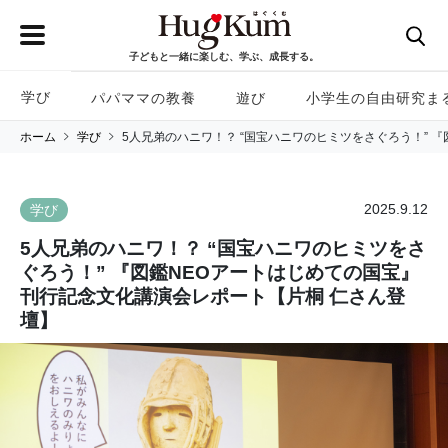
子どもと一緒に楽しむ、学ぶ、成長する。
学び
パパママの教養
遊び
小学生の自由研究ま
ホーム
学び
5人兄弟のハニワ！？ “国宝ハニワのヒミツをさぐろう！” 
2025.9.12
学び
5人兄弟のハニワ！？ “国宝ハニワのヒミツをさ
ぐろう！” 『図鑑NEOアートはじめての国宝』
刊行記念文化講演会レポート【片桐 仁さん登
壇】