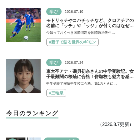
学び
2026.07.10
モドリッチやコバチッチなど、クロアチアの
名前に「ッチ」や「ッジ」が付くのはなぜ？
【親子で語る国際問題】
今知っておくべき国際問題を国際政治先生…
#親子で語る世界のギモン
学び
2026.07.24
東大卒アナ・磯貝初奈さんの中学受験記。女
子最難関の桜蔭に合格！併願校も魅力を感じ
た渋渋に。母親の声かけは「睡眠が何より大
中学受験で桜蔭中学校に合格、高1のときに…
事」「勉強イヤならしなくていいよ」
#三輪泉
今日のランキング
（2026.8.7更新）