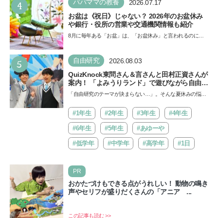
4
パパママの教養
2026.07.17
お盆は《祝日》じゃない？ 2026年のお盆休み
や銀行・役所の営業や交通機関情報も紹介
8月に毎年ある「お盆」は、「お盆休み」と言われるのに祝
日ではないのでしょうか？ 当記事では、まずは2026年のお
盆…
5
自由研究
2026.08.03
QuizKnock東問さん＆言さんと田村正資さんが
案内！ 「よみうりランド」で遊びながら自由研
究が進む期間限定イベントが開催
「自由研究のテーマが決まらない…」。そんな夏休みの悩み
にヒントをくれるイベントが、よみうりランド「グッジョ
バ!!…
#1年生
#2年生
#3年生
#4年生
#6年生
#5年生
#あゆーや
#低学年
#中学年
#高学年
#1日
PR
おかたづけもできる点がうれしい！ 動物の鳴き
声やセリフが盛りだくさんの「アニア ...
この記事も読む >>