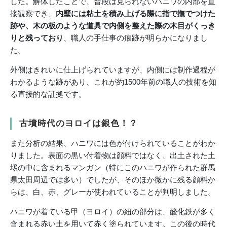
した。解体したことで、普段は見られないハニワの内部を直
接観察でき、
内壁には粘土を積み上げる際に指で撫でつけた
跡や、木の板のような道具で内側を整えた際の木目がくっき
りと残っており
、職人の手仕事の痕跡が明らかになりまし
た。
外側はきれいに仕上げられていますが、内側には制作過程が
わかるような跡があり、これが約1500年前の職人の技術を知
る直接的な証拠です。
古墳時代のヨロイは銀色！？
また分析の結果、ハニワには色が付けられていることがわか
りました。表面の黒い付着物は顔料ではなく、出土された土
壌の中に含まれるマンガン（特にこのハニワが作られた群馬
県太田周辺では多い）でしたが、そのほか微かに残る顔料か
らは、白、赤、グレーが使われていることが判明しました。
ハニワが着ている甲（ヨロイ）の紐の部分は、酸化鉄が多く
含まれる赤い土を用いて赤く塗られています。この後の時代