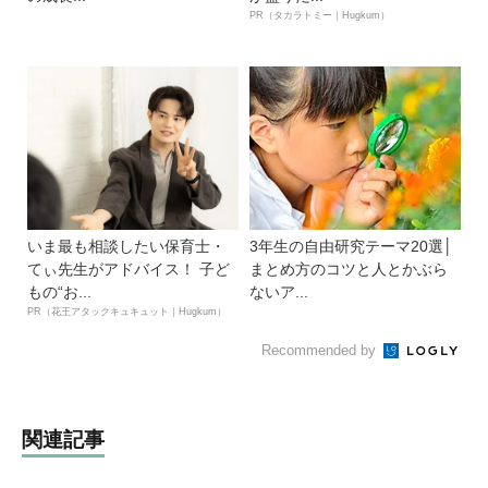
PR（タカラトミー｜Hugkum）
いま最も相談したい保育士・
3年生の自由研究テーマ20選│
てぃ先生がアドバイス！ 子ど
まとめ方のコツと人とかぶら
もの“お...
ないア...
PR（花王アタックキュキュット｜Hugkum）
Recommended by
関連記事