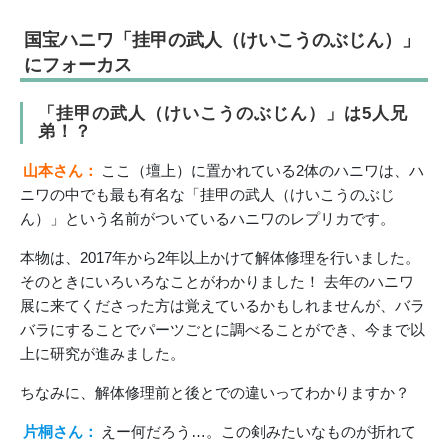
国宝ハニワ「挂甲の武人（けいこうのぶじん）」
にフォーカス
「挂甲の武人（けいこうのぶじん）」は5人兄
弟！？
山本さん：
ここ（壇上）に置かれている2体のハニワは、ハ
ニワの中でも最も有名な「挂甲の武人（けいこうのぶじ
ん）」という名前がついているハニワのレプリカです。
本物は、2017年から2年以上かけて解体修理を行いました。
そのときにいろいろなことがわかりました！ 去年のハニワ
展に来てくださった方は覚えているかもしれませんが、バラ
バラにすることでパーツごとに調べることができ、今まで以
上に研究が進みました。
ちなみに、解体修理前と後とでの違いってわかりますか？
片桐さん：
えー何だろう…。この剣みたいなものが折れて