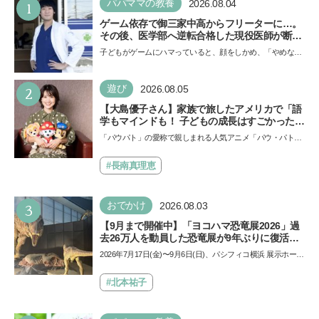
1
パパママの教養
2026.08.04
ゲーム依存で御三家中高からフリーターに…。
その後、医学部へ逆転合格した現役医師が断言
「ゲームの経験が受験勉強に役立った」そう考
子どもがゲームにハマっていると、顔をしかめ、「やめなさ
える背景とは
い！」という親御さんは多いでしょう。中学受験を控えて
い…
2
遊び
2026.08.05
【大島優子さん】家族で旅したアメリカで「語
学もマインドも！ 子どもの成長はすごかった」
声優をつとめた映画『パウ・パトロール ザ・ダ
「パウパト」の愛称で親しまれる人気アニメ「パウ・パトロ
イノ・ムービー』ではあきらめなければ何でも
ール」の劇場版シリーズ第3弾、映画『パウ・パトロール
できると子どもに知ってほしい
ザ…
#長南真理恵
3
おでかけ
2026.08.03
【9月まで開催中】「ヨコハマ恐竜展2026」過
去26万人を動員した恐竜展が9年ぶりに復活！
夏休みのおでかけで楽しむポイントを完全ガイ
2026年7月17日(金)〜9月6日(日)、パシフィコ横浜 展示ホール
ド
Aにて「ヨコハマ恐竜展2026〜恐竜の食卓大図鑑〜」が開
催…
#北本祐子