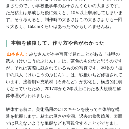
きさなので、小学校低学年のお子さんくらいの大きさです。
ただ粘土は形成した後に焼くと、10％以上収縮してしまいま
す。そう考えると、制作時の大きさはこの大きさよりも一回
り大きく、150cmくらいはあったのかもしれませんね。
本物を修復して、作り方や色がわかった
山本さん：
みなさんが本や写真で見たことがある「挂甲の
武人（けいこうのぶじん）」は、茶色のものだと思うのです
が、それは実際に残されているものの写真です。本物の「挂
甲の武人（けいこうのぶじん）」は、戦後いちど修復されて
います。接着剤や充填材（石膏など）が劣化し、構造的に弱
くなっていたため、2017年から2年以上にわたる大規模な解
体修理が行われました。
解体する前に、美術品用のCTスキャンを使って全体的な構
造を把握します。粘土の厚さや空洞、過去の修復箇所、表面
では見えないような亀裂なども可視化することができまし