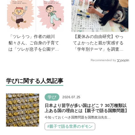
種まきはエンタメから」
ほしい
「ツレうつ」作者の細川
【夏休みの自由研究】やっ
貂々さん、ご自身の子育て
てよかったと親が実感する
は「ツレが息子を公園デビ
「学年別テーマ」を調査！
ューさせてママ友を作って
かかった日数、リアルな失
Recommended by
いた」ーー初の創作絵本
敗談、親のサポートも≪Hu
「タネがひとつぶ」は幼か
gKum総研≫
った息子さんと共作した思
学びに関する人気記事
い出のストーリー
学び
2026.07.25
日本より苗字が多い国はどこ？ 30万種類以
上ある国の理由とは【親子で語る国際問題】
今知っておくべき国際問題を国際政治先生…
#親子で語る世界のギモン