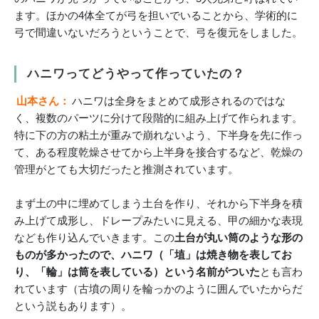
ます。ほかの4体全てが弓を担いでいることから、学術的に
弓で間違いないだろうということで、弓を復元をしました。
ハニワってどうやって作っていたの？
山本さん：
ハニワは全身をまとめて成形されるのではな
く、複数のパーツに分けて段階的に組み上げて作られます。
特に下の方の粘土が重みで崩れないよう、下半身を先に作っ
て、ある程度乾燥させてから上半身を接合するなど、乾燥の
管理がとても大切だったと推測されています。
まず土の中に埋めてしまう土台を作り、それから下半身を積
み上げて成形し、ドレープみたいに見える、甲の細かな表現
なども作り込んでいきます。この
土台が丸い筒のような形の
ものが多かったので、ハニワ（「埴」は焼き物を表してお
り、「輪」は筒を表している）という名前がついた
とも言わ
れています（古墳の周りを輪っかのように囲んでいたからだ
という説もあります）。