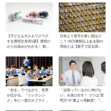
【子どもも大人もワクワク
日本より苗字が多い国はど
する透明文房具5選】透明だ
こ？ 30万種類以上ある国の
から仕組みがわかる！ 動か
理由とは【親子で語る国際
すと中身の動きがまるわか
問題】
り
「好き」でつながり、世界
「頑張っているのに伸びな
が広がる。『シンクシン
い」を抜け出す！ コツは“質
ク』年に一度のオフライン
問力”や“量より理解度”、“面
イベント『ワンダー ミーツ
談は作戦会議”など。中学受
2026』には知的ワクワクが
験の専門家に聞く、伸びる