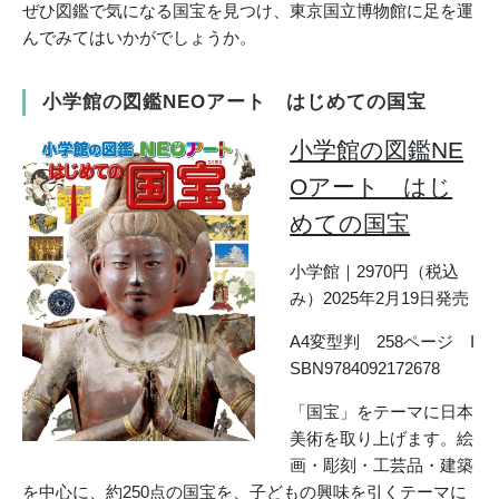
ぜひ図鑑で気になる国宝を見つけ、東京国立博物館に足を運
んでみてはいかがでしょうか。
小学館の図鑑NEOアート はじめての国宝
小学館の図鑑NE
Oアート はじ
めての国宝
小学館｜2970円（税込
み）2025年2月19日発売
A4変型判 258ページ I
SBN9784092172678
「国宝」をテーマに日本
美術を取り上げます。絵
画・彫刻・工芸品・建築
を中心に、約250点の国宝を、子どもの興味を引くテーマに