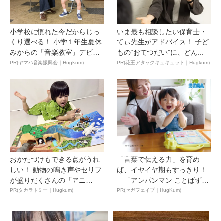
小学校に慣れた今だからじっ
いま最も相談したい保育士・
くり選べる！ 小学１年生夏休
てぃ先生がアドバイス！ 子ど
みからの「音楽教室」デビ
もの“おてつだい”に、どん...
ュ...
PR(ヤマハ音楽振興会｜HugKum)
PR(花王アタックキュキュット｜Hugkum)
おかたづけもできる点がうれ
「言葉で伝える力」を育め
しい！ 動物の鳴き声やセリフ
ば、イヤイヤ期もすっきり！
が盛りだくさんの「アニ
「アンパンマン ことばずか
ア ...
ん...
PR(タカラトミー｜Hugkum)
PR(セガフェイブ｜HugKum)