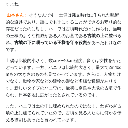
すよね。
山本さん：
そうなんです。土偶は縄文時代に作られた呪術
的な道具であり、誰にでも手にすることができるお守り的な
存在だったのに対し、ハニワは古墳時代だけに作られ、当時
の王様のような権威がある人のお墓である
古墳の上に並べら
れ、古墳の下に眠っている王様を守る役割
があったわけなの
です。
土偶は比較的小さく、数cm〜40cm程度。多くは女性をかた
どっています。一方、ハニワは比較的大きく、最大で2m40c
mもの大きさのものも見つかっています。さらに、人物だけ
でなく、動物や家などの建物の形など多様な種類がありま
す。新しいタイプのハニワは、最初に奈良や大阪の古墳で作
られ、日本各地に広がったとされているのです。
また、ハニワは土の中に埋められたのではなく、わざわざ古
墳の上に建てられていたので、古墳を見る人たちに何かを伝
える役割もあったと言われています。