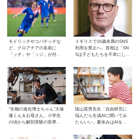
満載！
学び方と親のサポート術
モドリッチやコバチッチな
イギリスで16歳未満のSNS
ど、クロアチアの名前に
利用を禁止へ。首相は「SN
「ッチ」や「ッジ」が付く
Sは子どもたちを不幸にして
のはなぜ？【親子で語る国
いる」【親子で語る国際問
際問題】
題】
“生物の進化博士ちゃん”大塚
隂山英男先生「自由研究に
蓮くん＆お母さん。小学生
悩んだら生成AIに聞いてみ
の頃から解剖実験の世界に
たらいい」夏休みはAIを活
入り、現代において恐竜に
用して主体的に楽しんで、
近いワニを研究。「興味の
今しかできないことをして