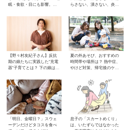
眠・食欲・目にも影響。専
らさない、潰さない、炎天
門家に教わる屋外のメリッ
下に放置しない！
トと、猛暑日の室内あそび
の工夫
【野々村友紀子さん】反抗
夏の外あそび、おすすめの
期の娘たちに実践した“充電
時間帯や場所は？ 熱中症、
器”子育てとは？ 下の娘は小
やけど対策、帰宅後のケア
4のときに「今日から反抗期
のポイントも【専門家監
入りまーす」と宣言！
修】
「明日、金曜日？」スウェ
息子の「スカートめくり」
ーデンだけどタコスを食べ
は、いたずらではなかった