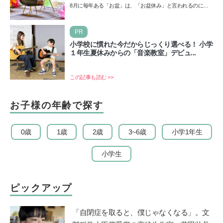
8月に毎年ある「お盆」は、「お盆休み」と言われるのに祝
日ではないのでしょうか？ 当記事では、まずは2026年のお
盆…
PR
小学校に慣れた今だからじっくり選べる！ 小学
１年生夏休みからの「音楽教室」デビュ...
この記事も読む >>
お子様の年齢で探す
0歳
1歳
2歳
3~6歳
小学1年生
小学生
ピックアップ
「自閉症を取ると、僕じゃなくなる」。文