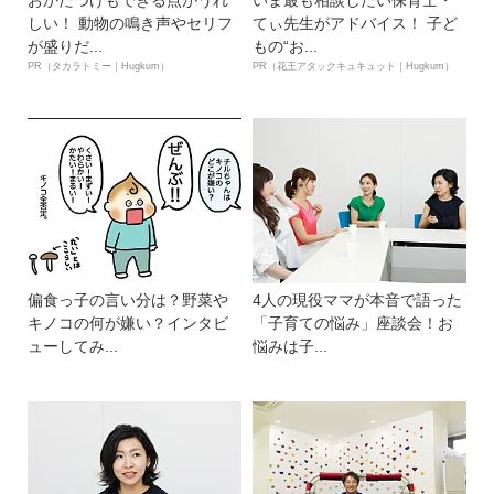
しい！ 動物の鳴き声やセリフ
てぃ先生がアドバイス！ 子ど
が盛りだ...
もの“お...
PR（タカラトミー｜Hugkum）
PR（花王アタックキュキュット｜Hugkum）
偏食っ子の言い分は？野菜や
4人の現役ママが本音で語った
キノコの何が嫌い？インタビ
「子育ての悩み」座談会！お
ューしてみ...
悩みは子...