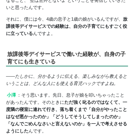
なること、“壁は意外とないよ”ということを発信していきた
いと思ったんです。
それに、僕には今、4歳の息子と1歳の娘がいるんですが、
放
課後等デイサービスでの経験は、自分の子育てにもすごく役
に立っている
んですよ。
放課後等デイサービスで働いた経験が、自身の子
育てにも生きている
――たしかに、分かるように伝える、楽しみながら教えると
いうことは、どんな人にも使える育児ハックですよね。
小澤
：そう思います。先日、息子が娘を叩いちゃったこと
があったんです。そのときに
ただ強く叱るのではなくて、一
度隣の寝室に連れて行き、落ち着くまで「自分がやったこと
はなぜ悪かったのか」「どうしてそうしてしまったのか」
「なんでごめんなさいと言えないのか」を一人で考えさせる
ようにした
んです。