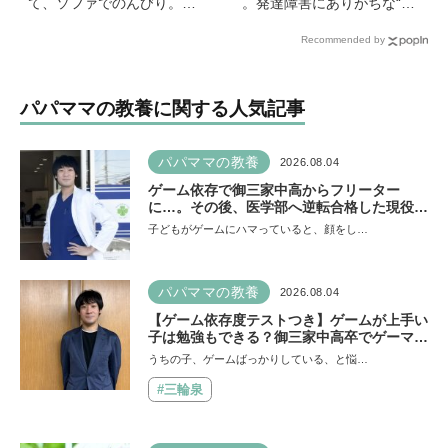
て、ソファでのんびり。小
。発達障害にありがちな“誤
さな楽しみを待つ週末時間
学習”のしくみ【療育アドバ
Recommended by
【北欧パパと日本で子育てv
イザーが解説】
ol.23】
パパママの教養に関する人気記事
パパママの教養
2026.08.04
ゲーム依存で御三家中高からフリーター
に…。その後、医学部へ逆転合格した現役医
師が断言「ゲームの経験が受験勉強に役立っ
子どもがゲームにハマっていると、顔をし…
た」そう考える背景とは
パパママの教養
2026.08.04
【ゲーム依存度テストつき】ゲームが上手い
子は勉強もできる？御三家中高卒でゲーマー
の医師・阿部智史さんが教えるゲームしなが
うちの子、ゲームばっかりしている、と悩…
ら受験で勝つためのメソッド
#三輪泉