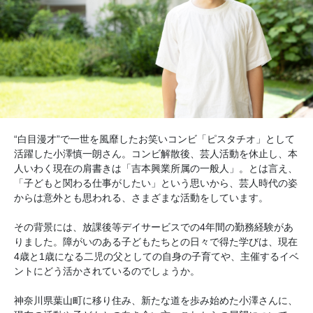
“白目漫才”で一世を風靡したお笑いコンビ「ピスタチオ」として
活躍した小澤慎一朗さん。コンビ解散後、芸人活動を休止し、本
人いわく現在の肩書きは「吉本興業所属の一般人」。とは言え、
「子どもと関わる仕事がしたい」という思いから、芸人時代の姿
からは意外とも思われる、さまざまな活動をしています。
その背景には、放課後等デイサービスでの4年間の勤務経験があ
りました。障がいのある子どもたちとの日々で得た学びは、現在
4歳と1歳になる二児の父としての自身の子育てや、主催するイベ
ントにどう活かされているのでしょうか。
神奈川県葉山町に移り住み、新たな道を歩み始めた小澤さんに、