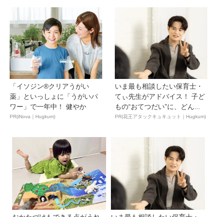
「イソジン®クリアうがい
いま最も相談したい保育士・
薬」といっしょに「うがいパ
てぃ先生がアドバイス！ 子ど
ワー」で一年中！ 健やか
もの“おてつだい”に、どん...
PR(iNova｜Hugkum)
PR(花王アタックキュキュット｜Hugkum)
おかたづけもできる点がうれ
いま最も相談したい保育士・