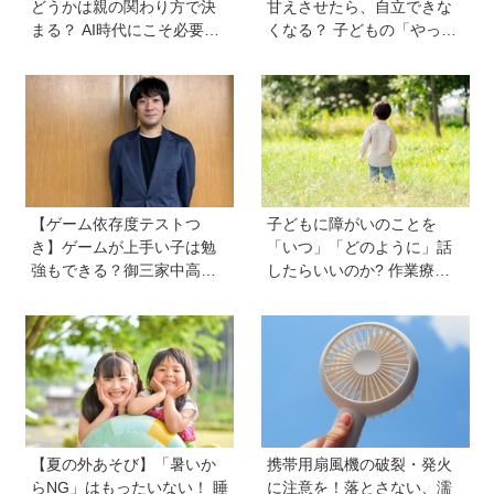
どうかは親の関わり方で決
甘えさせたら、自立できな
まる？ AI時代にこそ必要な
くなる？ 子どもの「やっ
コミュニケーションスキル
て」に向き合うときの小さ
の伸ばし方と「愛される人
な姿勢《モンテッソーリ教
格」の育み方
師の子育てエッセイ》vol.7
【ゲーム依存度テストつ
子どもに障がいのことを
き】ゲームが上手い子は勉
「いつ」「どのように」話
強もできる？御三家中高卒
したらいいのか? 作業療法
でゲーマーの医師・阿部智
士のクロカワナオキさんが
史さんが教えるゲームしな
当時小学生の息子に伝えた
がら受験で勝つためのメソ
こと
ッド
【夏の外あそび】「暑いか
携帯用扇風機の破裂・発火
らNG」はもったいない！ 睡
に注意を！落とさない、濡