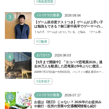
ザ…
#長南真理恵
3
パパママの教養
2026.08.04
【ゲーム依存度テストつき】ゲームが上手い子
は勉強もできる？御三家中高卒でゲーマーの医
師・阿部智史さんが教えるゲームしながら受験
うちの子、ゲームばっかりしている、と悩み、「ゲーム禁
で勝つためのメソッド
止」を宣言し、子どもとトラブルになる家庭は多いもの。で
も…
#三輪泉
4
おでかけ
2026.08.03
【9月まで開催中】「ヨコハマ恐竜展2026」過
去26万人を動員した恐竜展が9年ぶりに復活！
夏休みのおでかけで楽しむポイントを完全ガイ
2026年7月17日(金)〜9月6日(日)、パシフィコ横浜 展示ホール
ド
Aにて「ヨコハマ恐竜展2026〜恐竜の食卓大図鑑〜」が開
催…
#北本祐子
5
パパママの教養
2026.07.17
お盆は《祝日》じゃない？ 2026年のお盆休み
や銀行・役所の営業や交通機関情報も紹介