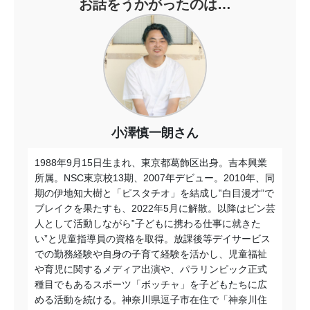
お話をうかがったのは…
小澤慎一朗さん
1988年9月15日生まれ、東京都葛飾区出身。吉本興業
所属。NSC東京校13期、2007年デビュー。2010年、同
期の伊地知⼤樹と「ピスタチオ」を結成し‟⽩⽬漫才”で
ブレイクを果たすも、2022年5月に解散。以降はピン芸
人として活動しながら‟⼦どもに携わる仕事に就きた
い”と児童指導員の資格を取得。放課後等デイサービス
での勤務経験や自身の⼦育て経験を活かし、児童福祉
や育児に関するメディア出演や、パラリンピック正式
種⽬でもあるスポーツ「ボッチャ」を⼦どもたちに広
める活動を続ける。神奈川県
逗子市
在住で「神奈川住