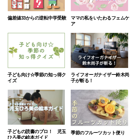
ママの私をいたわるフェムケ
偏差値33からの逆転中学受験
ア
子ども向け☆季節の知っ得ク
ライフオーガナイザー鈴木尚
イズ
子が斬る！
子どもの読書のプロ！ 児玉
季節のフルーツカット便り
ひろ美の絵本ガイド