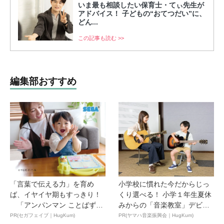
いま最も相談したい保育士・てぃ先生が
アドバイス！ 子どもの“おてつだい”に、
どん...
この記事も読む >>
編集部おすすめ
「言葉で伝える力」を育め
小学校に慣れた今だからじっ
ば、イヤイヤ期もすっきり！
くり選べる！ 小学１年生夏休
「アンパンマン ことばずか
みからの「音楽教室」デビ
ん...
ュ...
PR(セガフェイブ｜HugKum)
PR(ヤマハ音楽振興会｜HugKum)