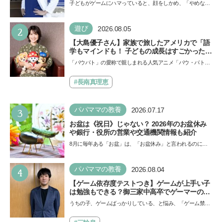
「ゲームの経験が受験勉強に役立った」そう考
子どもがゲームにハマっていると、顔をしかめ、「やめなさ
える背景とは
い！」という親御さんは多いでしょう。中学受験を控えて
い…
2
遊び
2026.08.05
【大島優子さん】家族で旅したアメリカで「語
学もマインドも！ 子どもの成長はすごかった」
声優をつとめた映画『パウ・パトロール ザ・ダ
「パウパト」の愛称で親しまれる人気アニメ「パウ・パトロ
イノ・ムービー』ではあきらめなければ何でも
ール」の劇場版シリーズ第3弾、映画『パウ・パトロール
できると子どもに知ってほしい
ザ…
#長南真理恵
3
パパママの教養
2026.07.17
お盆は《祝日》じゃない？ 2026年のお盆休み
や銀行・役所の営業や交通機関情報も紹介
8月に毎年ある「お盆」は、「お盆休み」と言われるのに祝
日ではないのでしょうか？ 当記事では、まずは2026年のお
盆…
4
パパママの教養
2026.08.04
【ゲーム依存度テストつき】ゲームが上手い子
は勉強もできる？御三家中高卒でゲーマーの医
師・阿部智史さんが教えるゲームしながら受験
うちの子、ゲームばっかりしている、と悩み、「ゲーム禁
で勝つためのメソッド
止」を宣言し、子どもとトラブルになる家庭は多いもの。で