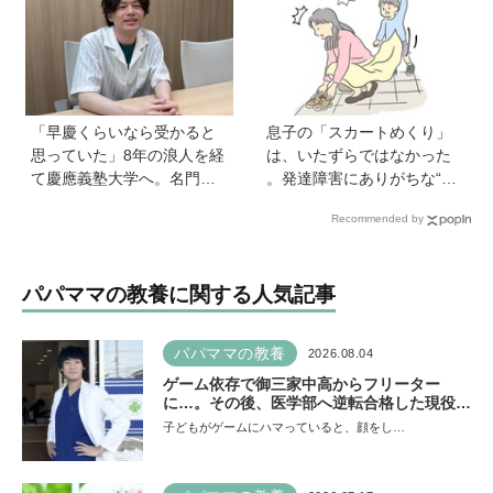
先生が伝える世界のインク
ルーシブ教育】
「早慶くらいなら受かると
息子の「スカートめくり」
思っていた」8年の浪人を経
は、いたずらではなかった
て慶應義塾大学へ。名門・
。発達障害にありがちな“誤
巣鴨高校を高3で退学…中学
学習”のしくみ【療育アドバ
Recommended by
受験の反動からゲーム依存
イザーが解説】
症に。成績急降下から“いい
大学に入る”までの道のり
パパママの教養に関する人気記事
【慶應生よしださん｜前
編】
パパママの教養
2026.08.04
ゲーム依存で御三家中高からフリーター
に…。その後、医学部へ逆転合格した現役医
師が断言「ゲームの経験が受験勉強に役立っ
子どもがゲームにハマっていると、顔をし…
た」そう考える背景とは