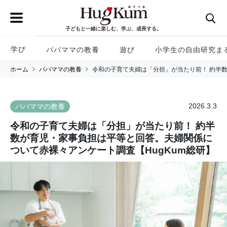
子どもと一緒に楽しむ、学ぶ、成長する。
学び
パパママの教養
遊び
小学生の自由研究ま
ホーム
パパママの教養
令和の子育て夫婦は「分担」が当たり前！ 約半数
2026.3.3
パパママの教養
令和の子育て夫婦は「分担」が当たり前！ 約半
数が育児・家事負担は平等と回答。夫婦関係に
ついて赤裸々アンケート調査【HugKum総研】