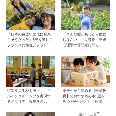
室】
「日本の気遣い文化に窒息
「そんな暇があったら勉強
しそうだった」3児を連れて
しなさい！」は禁物。発達
フランスに移住、フランス
心理学の専門家に聞く、
の洗礼で痛感した日本のあ
「子どもの好奇心の伸ばし
りがたみ【vol.13】
方」と「親のNG行動」
特別支援学校を廃止し、フ
小学生から読める【金融教
ルインクルーシブを実現す
育】のおすすめの本5選をF
るイタリア。授業そのもの
Pパパがセレクト！ 円安や
を、多様な子どもが参加し
インフレ、株式投資まで親
やすい形に【言語聴覚士 原
も一緒に読みたい