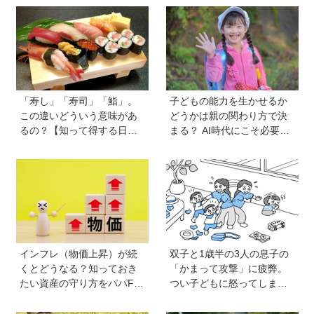
「寿し」「寿司」「鮨」。
子どもの能力を生かせるか
この違いどういう意味があ
どうかは親の関わり方で決
るの？【知って得する日本
まる？ AI時代にこそ必要な
語ウンチク塾】
コミュニケーションスキル
の伸ばし方と「愛される人
格」の育み方
インフレ（物価上昇）が続
双子と1歳半の3人の息子の
くとどうなる？知っておき
「かまって攻撃」に疲弊。
たい資産の守り方をパパFP
つい子どもに怒ってしまい
が解説
自己嫌悪の日々です【愛子
先生の子育てお悩み相談