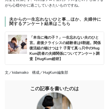
がら心穏やかに過ごしていきたいものですね。
夫からの一生忘れないひと事…ほか、夫婦仲に
関するアンケート結果はこちら
「本当に俺の子？」一生忘れない夫のひと
言。産後クライシスの経験者は6割超。関係
復活組の秘けつは？ 子育て真っ只中のHug
Kum読者の夫婦関係についてアンケート調
査【HugKum総研】
文／kidamaiko 構成／HugKum編集部
この記事を書いたのは