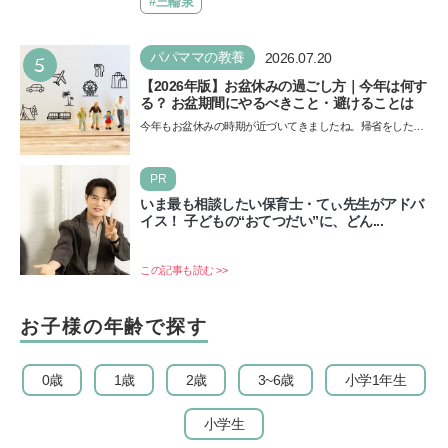
も…
#三輪泉
5
パパママの教養
2026.07.20
【2026年版】お盆休みの過ごし方｜今年は何す
る？ お盆期間にやるべきこと・避けることは
今年もお盆休みの時期が近づいてきましたね。帰省をした
り、旅行に行ったり……さまざまな過ごし方が想定されます
が、…
PR
いま最も相談したい保育士・てぃ先生がアドバ
イス！ 子どもの“おてつだい”に、どん...
この記事も読む >>
お子様の年齢で探す
0歳
1歳
2歳
3~6歳
小学1年生
小学生