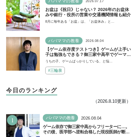
パパママの教養
2026.07.17
お盆は《祝日》じゃない？ 2026年のお盆休
みや銀行・役所の営業や交通機関情報も紹介
8月に毎年ある「お盆」は、「お盆休み」と…
パパママの教養
2026.08.04
【ゲーム依存度テストつき】ゲームが上手い
子は勉強もできる？御三家中高卒でゲーマー
の医師・阿部智史さんが教えるゲームしなが
うちの子、ゲームばっかりしている、と悩…
ら受験で勝つためのメソッド
#三輪泉
今日のランキング
（2026.8.10更新）
1
パパママの教養
2026.08.04
ゲーム依存で御三家中高からフリーターに…。
その後、医学部へ逆転合格した現役医師が断言