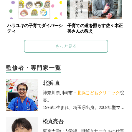
ハラユキの子育てダイバーシ
子育ての道を照らす佐々木正
ティ
美さんの教え
もっと見る
監修者・専門家一覧
北浜 直
神奈川県川崎市・
北浜こどもクリニック
院
長。
1976年生まれ、埼玉県出身。2002年聖マリ
アンナ医科大学卒業。2006年からは山王病
松丸亮吾
院の新生児科医長務める。2010年に北浜こ
どもクリニックを開院。2012年医療法人社
東京大学に入学後、謎解きサークルの代表