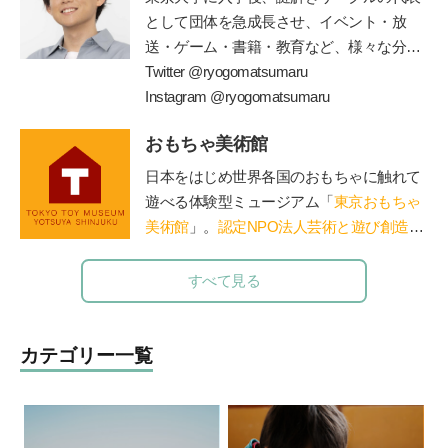
団ペルセウス設立。The Japan Times誌の
として団体を急成長させ、イベント・放
「アジアのリーダー100人」に、2015年か
送・ゲーム・書籍・教育など、様々な分野
ら3年連続選出されている。
で一大ブームを巻き起こしている
Twitter @ryogomatsumaru
”
謎解き
”
の仕掛け人。現在は東大発の謎解きクリエ
Instagram @ryogomatsumaru
イター集団
RIDDLER(
株
)
を立ち上げ、仲間
おもちゃ美術館
とともに様々なメディアに謎解きを仕掛け
ている。監修書籍に、『東大ナゾトレ』シ
日本をはじめ世界各国のおもちゃに触れて
リーズ
(
扶桑社
)
、『東大松丸式ナゾトキス
遊べる体験型ミュージアム「
東京おもちゃ
クール』『東大松丸式
名探偵コナンナゾ
美術館
」。
認定NPO法人芸術と遊び創造協
トキ探偵団』
(
小学館
)
『頭をつかう新習慣
!
会
運営。「赤ちゃん木育ひろば」など、親
ナゾときタイム』
(NHK
出版
)
、など多数の
子で木のぬくもりに触れる場を提供。長門
すべて見る
謎解き本を手がける。
や鳥海山木など全国に姉妹館が。おもちゃ
を通して日本の木の良さを伝える「木育
（もくいく）」を広めている。
カテゴリー一覧