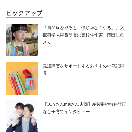
ピックアップ
「自閉症を取ると、僕じゃなくなる」。文
部科学大臣賞受賞の高校生作家・藤田壮眞
さん
発達障害をサポートするおすすめの筆記用
具
【JOYさんmaiさん夫婦】産後鬱や移住計画
など子育てインタビュー