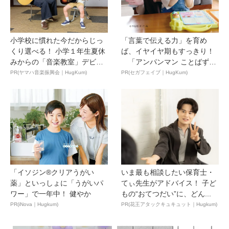
小学校に慣れた今だからじっ
「言葉で伝える力」を育め
くり選べる！ 小学１年生夏休
ば、イヤイヤ期もすっきり！
みからの「音楽教室」デビ
「アンパンマン ことばずか
ュ...
ん...
PR(ヤマハ音楽振興会｜HugKum)
PR(セガフェイブ｜HugKum)
「イソジン®クリアうがい
いま最も相談したい保育士・
薬」といっしょに「うがいパ
てぃ先生がアドバイス！ 子ど
ワー」で一年中！ 健やか
もの“おてつだい”に、どん...
PR(iNova｜Hugkum)
PR(花王アタックキュキュット｜Hugkum)