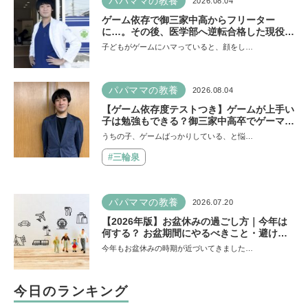
パパママの教養
2026.08.04
ゲーム依存で御三家中高からフリーター
に…。その後、医学部へ逆転合格した現役医
師が断言「ゲームの経験が受験勉強に役立っ
子どもがゲームにハマっていると、顔をし…
た」そう考える背景とは
パパママの教養
2026.08.04
【ゲーム依存度テストつき】ゲームが上手い
子は勉強もできる？御三家中高卒でゲーマー
の医師・阿部智史さんが教えるゲームしなが
うちの子、ゲームばっかりしている、と悩…
ら受験で勝つためのメソッド
#三輪泉
パパママの教養
2026.07.20
【2026年版】お盆休みの過ごし方｜今年は
何する？ お盆期間にやるべきこと・避ける
ことは
今年もお盆休みの時期が近づいてきました…
今日のランキング