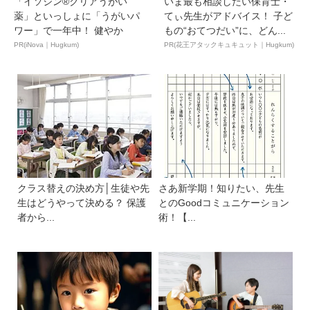
「イソジン®クリアうがい
いま最も相談したい保育士・
薬」といっしょに「うがいパ
てぃ先生がアドバイス！ 子ど
ワー」で一年中！ 健やか
もの“おてつだい”に、どん...
PR(iNova｜Hugkum)
PR(花王アタックキュキュット｜Hugkum)
クラス替えの決め方│生徒や先
さあ新学期！知りたい、先生
生はどうやって決める？ 保護
とのGoodコミュニケーション
者から...
術！【...