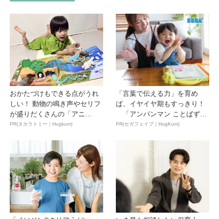
おかたづけもできる点がうれ
「言葉で伝える力」を育め
しい！ 動物の鳴き声やセリフ
ば、イヤイヤ期もすっきり！
が盛りだくさんの「アニ
「アンパンマン ことばずか
ア ...
ん...
PR(タカラトミー｜Hugkum)
PR(セガフェイブ｜HugKum)