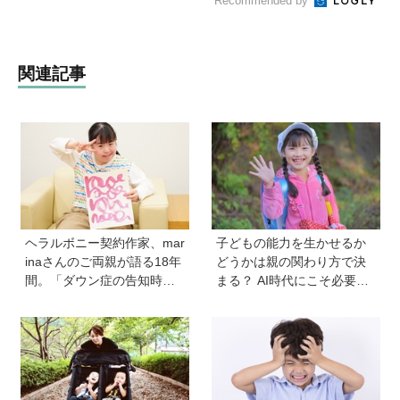
Recommended by
関連記事
ヘラルボニー契約作家、mar
子どもの能力を生かせるか
inaさんのご両親が語る18年
どうかは親の関わり方で決
間。「ダウン症の告知時は
まる？ AI時代にこそ必要な
目の前が真っ暗に」それで
コミュニケーションスキル
も前に進めた理由は…？ 古
の伸ばし方と「愛される人
代・宇宙文字のような《mar
格」の育み方
ina-moji》が人気！