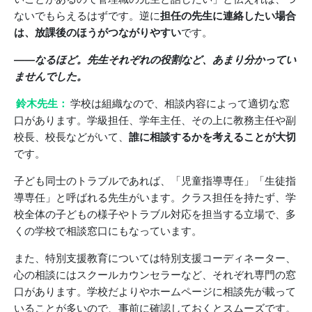
ないでもらえるはずです。逆に
担任の先生に連絡したい場合
は、放課後のほうがつながりやすい
です。
――なるほど。先生それぞれの役割など、あまり分かってい
ませんでした。
鈴木先生：
学校は組織なので、相談内容によって適切な窓
口があります。学級担任、学年主任、その上に教務主任や副
校長、校長などがいて、
誰に相談するかを考えることが大切
です。
子ども同士のトラブルであれば、「児童指導専任」「生徒指
導専任」と呼ばれる先生がいます。クラス担任を持たず、学
校全体の子どもの様子やトラブル対応を担当する立場で、多
くの学校で相談窓口にもなっています。
また、特別支援教育については特別支援コーディネーター、
心の相談にはスクールカウンセラーなど、それぞれ専門の窓
口があります。学校だよりやホームページに相談先が載って
いることが多いので、事前に確認しておくとスムーズです。