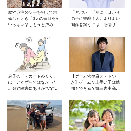
脳性麻痺の双子を抱えて離
「ヤバい」「別に」ばかり
婚したとき「3人の毎日をめ
の子に警鐘！人とよりよい
いっぱい楽しもうと決め
関係を築くには「感情リテ
た！」母の関本里絵さんに
ラシー」の育ちが不可欠。
訊く子どもの人生の輝かせ
発達心理学者・渡辺弥生先
方
生に聞く今の子どもの感情
表現の育て方
息子の「スカートめくり」
【ゲーム依存度テストつ
は、いたずらではなかった
き】ゲームが上手い子は勉
。発達障害にありがちな“誤
強もできる？御三家中高卒
学習”のしくみ【療育アドバ
でゲーマーの医師・阿部智
イザーが解説】
史さんが教えるゲームしな
がら受験で勝つためのメソ
ッド