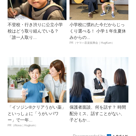
不登校・行き渋りに公立小学
小学校に慣れた今だからじっ
校はどう取り組んでいる？
くり選べる！ 小学１年生夏休
「誰一人取り...
みからの...
PR（ヤマハ音楽振興会｜HugKum）
「イソジン®クリアうがい薬」
保護者面談、何を話す？ 時間
といっしょに「うがいパワ
配分ミス、話すことがない、
ー」で一年...
子どもか...
PR（iNova｜Hugkum）