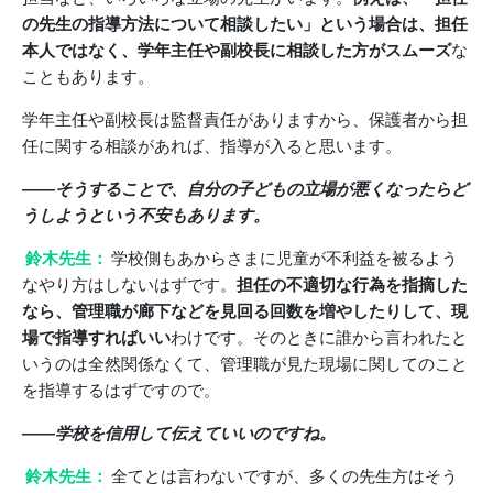
の先生の指導方法について相談したい」という場合は、担任
本人ではなく、学年主任や副校長に相談した方がスムーズ
な
こともあります。
学年主任や副校長は監督責任がありますから、保護者から担
任に関する相談があれば、指導が入ると思います。
――そうすることで、自分の子どもの立場が悪くなったらど
うしようという不安もあります。
鈴木先生：
学校側もあからさまに児童が不利益を被るよう
なやり方はしないはずです。
担任の不適切な行為を指摘した
なら、管理職が廊下などを見回る回数を増やしたりして、現
場で指導すればいい
わけです。そのときに誰から言われたと
いうのは全然関係なくて、管理職が見た現場に関してのこと
を指導するはずですので。
――学校を信用して伝えていいのですね。
鈴木先生：
全てとは言わないですが、多くの先生方はそう