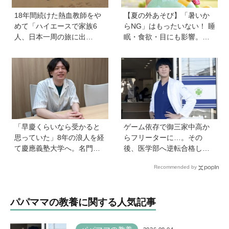
18年間続けた熱血教師をや
【夏の外あそび】「暑いか
めて「ハイエースで家族6
らNG」はもったいない！ 睡
人、日本一周の旅に出
眠・食欲・目にも影響。専
る！」…我が子の不登校を
門家に教わる屋外のメリッ
きっかけに、新たな一歩を
トと、猛暑日の室内あそび
踏み出した教師夫妻の決断
の工夫
「早慶くらいなら受かると
ゲーム依存で御三家中高か
思っていた」8年の浪人を経
らフリーターに…。その
て慶應義塾大学へ。名門・
後、医学部へ逆転合格した
巣鴨高校を高3で退学…中学
現役医師が断言「ゲームの
Recommended by
受験の反動からゲーム依存
経験が受験勉強に役立っ
症に。成績急降下から“いい
た」そう考える背景とは
大学に入る”までの道のり
パパママの教養に関する人気記事
【慶應生よしださん｜前
編】