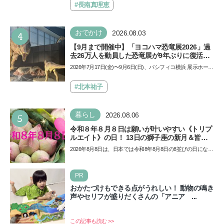
ザ…
#長南真理恵
4
おでかけ
2026.08.03
【9月まで開催中】「ヨコハマ恐竜展2026」過
去26万人を動員した恐竜展が9年ぶりに復活！
夏休みのおでかけで楽しむポイントを完全ガイ
2026年7月17日(金)〜9月6日(日)、パシフィコ横浜 展示ホール
ド
Aにて「ヨコハマ恐竜展2026〜恐竜の食卓大図鑑〜」が開
催…
#北本祐子
5
暮らし
2026.08.06
令和８年８月８日は願いが叶いやすい《トリプ
ルエイト》の日！ 13日の獅子座の新月＆皆既
日食の影響にも注目
2026年8月8日は、日本では令和8年8月8日の8並びの日になり
ます。そしてこの日は、「ライオンズゲート」というとっ
て…
PR
おかたづけもできる点がうれしい！ 動物の鳴き
声やセリフが盛りだくさんの「アニア ...
この記事も読む >>