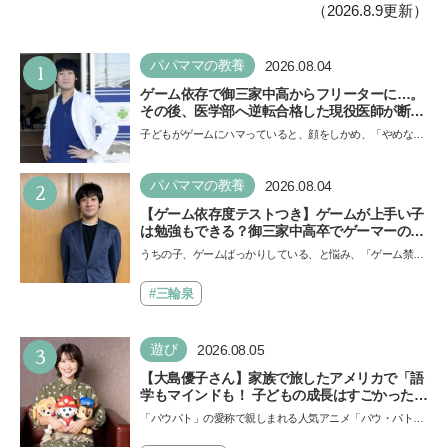
（2026.8.9更新）
1
パパママの教養
2026.08.04
ゲーム依存で御三家中高からフリーターに…。
その後、医学部へ逆転合格した現役医師が断言
「ゲームの経験が受験勉強に役立った」そう考
子どもがゲームにハマっていると、顔をしかめ、「やめなさ
える背景とは
い！」という親御さんは多いでしょう。中学受験を控えて
い…
2
パパママの教養
2026.08.04
【ゲーム依存度テストつき】ゲームが上手い子
は勉強もできる？御三家中高卒でゲーマーの医
師・阿部智史さんが教えるゲームしながら受験
うちの子、ゲームばっかりしている、と悩み、「ゲーム禁
で勝つためのメソッド
止」を宣言し、子どもとトラブルになる家庭は多いもの。で
も…
#三輪泉
3
遊び
2026.08.05
【大島優子さん】家族で旅したアメリカで「語
学もマインドも！ 子どもの成長はすごかった」
声優をつとめた映画『パウ・パトロール ザ・ダ
「パウパト」の愛称で親しまれる人気アニメ「パウ・パトロ
イノ・ムービー』ではあきらめなければ何でも
ール」の劇場版シリーズ第3弾、映画『パウ・パトロール
できると子どもに知ってほしい