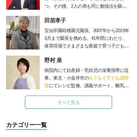
つ。その後、2人の弟も同じ勉強法を駆使
して高校中退~大検取得~京大入学を果た
田苗孝子
す。大学卒業後、私立高校や職業訓練校で
の指導経験を経て、2012年に東京都三鷹市
宝仙学園幼稚園元園長。2007年から2019年
で「子どもの好奇心に火をつける」学習を
3月まで園長を務める。41年間にわたり、
テーマにした探究学舎を開校。５児の父。
保育現場でさまざまな家庭で育つ子どもと
その活動は「情熱大陸」(毎日放送)をはじ
その親を見守り続けた、その深い見識には
めさまざまなメディアで取り上げられてい
野村 泉
定評がある。豊かな経験を活かして、『幼
る。著書に『勉強嫌いほどハマる勉強法
稚園』（小学館刊）で育児相談コーナーを
病院内にて妊産婦・乳幼児の栄養指導に従
子どもが勝手に学びだす!!宝槻家のストー
担当。子育て中のママたちに温かなメッセ
事。東京・小金井市の
もぐもぐ子ども調理
リー活用術』(PHP研究所)、『探究学舎の
ージを伝えてきた。
室
にてレシピ監修、講義サポート、離乳
スゴイ授業:子どもの好奇心が止まらない!
食・幼児食講座を担当。
能力よりも興味を育てる探究メソッドのす
すべて見る
べて 元素編』(方丈社)、『強烈なオヤジが
高校も塾も通わせずに3人の息子を京都大
学に放り込んだ話』(徳間書店)など。
http
カテゴリー一覧
s://tanqgakusha.jp/