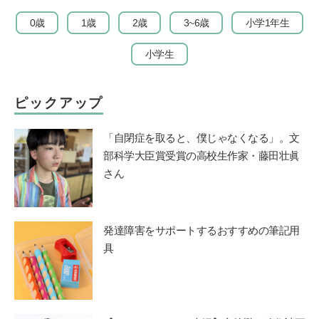
0歳
1歳
2歳
3~6歳
小学1年生
小学生
ピックアップ
「自閉症を取ると、僕じゃなくなる」。文
部科学大臣賞受賞の高校生作家・藤田壮眞
さん
発達障害をサポートするおすすめの筆記用
具