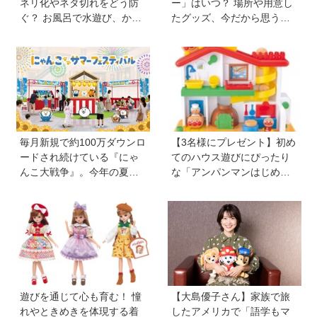
ネリ化やネタ切れをどう防
ー」はいつ？ 場所や用意し
ぐ？ お風呂で水遊び、かき
たグッズ、今だから思う
氷づくりなど…保護者606人
「こうすればよかった」エ
に聞いたアイデアを紹介！
ピソードを紹介《HugKum
【HugKum総研】
総研》
毎月新規で約100万ダウンロ
【3名様にプレゼント】初め
ードされ続けている『にゃ
てのハウス遊びにぴったり
んこ大戦争』。今年の夏は
な「アンパンマンはじめて
球場でも！？ 子どもから大
ハウス」が登場！ 楽しい音
人までファンがいるのはな
と指先あそびが盛りだくさ
ぜ？
ん♪
遊びを通じて心も育む！ 憧
【大島優子さん】家族で旅
れやときめきを体現する着
したアメリカで「語学もマ