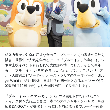
想像力豊かで好奇心旺盛な女の子・ブルーイとその家族の日常を
描き、世界中で人気を集めるアニメ『ブルーイ』。昨年には、シ
ネマ上映イベントも行われて大好評を博しました。そして今年
も、『ブルーイ in シネマ みちしるべ』として、アニメシリーズ
からの厳選エピソードや、オーストラリアのテーマパーク「Blue
y’s World」の特別映像、日本語版が初公開となるエピソードが2
026年6月12日（金）より全国映画館にて公開されます。
『ブルーイ in シネマ みちしるべ』の公開を前に行われたグリー
ティング付き先行上映会に、本作のスペシャルアンバサダーを務
めるDAIGOさんが登場！ 引っ越しを前に揺れるブルーイ一家を