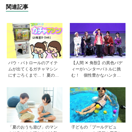
関連記事
パウ・パトロールのアイテ
【人間 ✕ 角獣】の異色バデ
ムが出てくるガチャマシン
ィーがハンターバトルに挑
にすごろくまで…！ 夏のお
む！ 個性豊かなハンター
うち遊びにもぴったりのア
が続々登場の「PROJECT
イテムがいっぱい【雑誌
R.E.D.」第２弾『角醒(かく
『幼稚園』8・9月号付録】
せい)ハンターオメガホー
ン』が放送開始！
「夏のおうち遊び」のマン
子どもの「プールデビュ