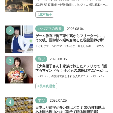
夏休みのおでかけで楽しむポイントを完全ガイ
2026年7月17日(金)〜9月6日(日)、パシフィコ横浜 展示ホール
ド
Aにて「ヨコハマ恐竜展2026〜恐竜の食卓大図鑑〜」が開
催…
#北本祐子
2
パパママの教養
2026.08.04
ゲーム依存で御三家中高からフリーターに…。
その後、医学部へ逆転合格した現役医師が断言
「ゲームの経験が受験勉強に役立った」そう考
子どもがゲームにハマっていると、顔をしかめ、「やめなさ
える背景とは
い！」という親御さんは多いでしょう。中学受験を控えて
い…
3
遊び
2026.08.05
【大島優子さん】家族で旅したアメリカで「語
学もマインドも！ 子どもの成長はすごかった」
声優をつとめた映画『パウ・パトロール ザ・ダ
「パウパト」の愛称で親しまれる人気アニメ「パウ・パトロ
イノ・ムービー』ではあきらめなければ何でも
ール」の劇場版シリーズ第3弾、映画『パウ・パトロール
できると子どもに知ってほしい
ザ…
#長南真理恵
4
学び
2026.07.25
日本より苗字が多い国はどこ？ 30万種類以上
ある国の理由とは【親子で語る国際問題】