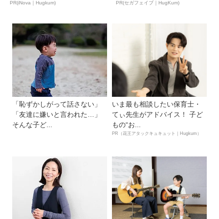
ん...
PR(iNova｜Hugkum)
PR(セガフェイブ｜HugKum)
「恥ずかしがって話さない」
いま最も相談したい保育士・
「友達に嫌いと言われた…」
てぃ先生がアドバイス！ 子ど
そんな子ど...
もの“お...
PR（花王アタックキュキュット｜Hugkum）