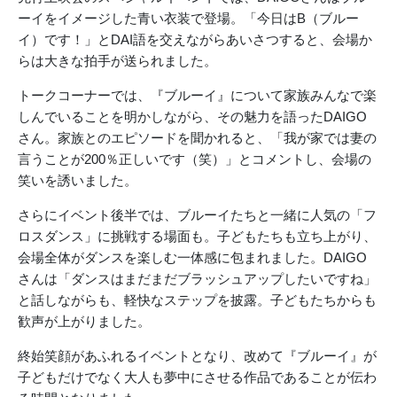
ーイをイメージした青い衣装で登場。「今日はB（ブルー
イ）です！」とDAI語を交えながらあいさつすると、会場か
らは大きな拍手が送られました。
トークコーナーでは、『ブルーイ』について家族みんなで楽
しんでいることを明かしながら、その魅力を語ったDAIGO
さん。家族とのエピソードを聞かれると、「我が家では妻の
言うことが200％正しいです（笑）」とコメントし、会場の
笑いを誘いました。
さらにイベント後半では、ブルーイたちと一緒に人気の「フ
ロスダンス」に挑戦する場面も。子どもたちも立ち上がり、
会場全体がダンスを楽しむ一体感に包まれました。DAIGO
さんは「ダンスはまだまだブラッシュアップしたいですね」
と話しながらも、軽快なステップを披露。子どもたちからも
歓声が上がりました。
終始笑顔があふれるイベントとなり、改めて『ブルーイ』が
子どもだけでなく大人も夢中にさせる作品であることが伝わ