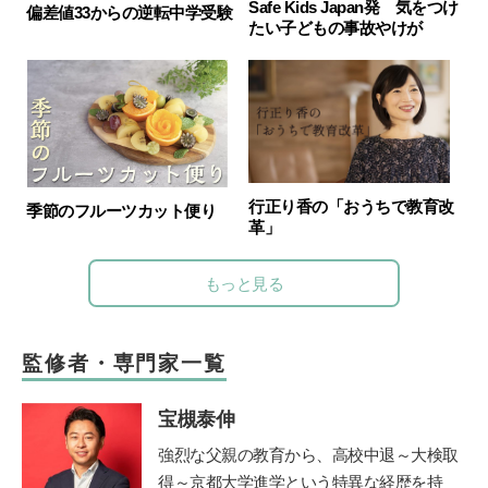
Safe Kids Japan発 気をつけ
偏差値33からの逆転中学受験
たい子どもの事故やけが
行正り香の「おうちで教育改
季節のフルーツカット便り
革」
もっと見る
監修者・専門家一覧
宝槻泰伸
強烈な父親の教育から、高校中退～大検取
得～京都大学進学という特異な経歴を持