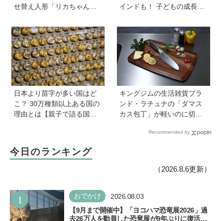
せ替え人形「リカちゃん」
インドも！ 子どもの成長は
と〝好き〟や〝夢〟を見つ
すごかった」声優をつとめ
けよう
た映画『パウ・パトロール
ザ・ダイノ・ムービー』で
はあきらめなければ何でも
できると子どもに知ってほ
しい
日本より苗字が多い国はど
キングジムの生活雑貨ブラ
こ？ 30万種類以上ある国の
ンド・ラチュナの「ダマス
理由とは【親子で語る国際
カス包丁」が軽いのに切れ
問題】
味抜群！ “切れない”ストレ
Recommended by
スから卒業【プレゼントあ
り】
今日のランキング
（2026.8.6更新）
1
おでかけ
2026.08.03
【9月まで開催中】「ヨコハマ恐竜展2026」過
去26万人を動員した恐竜展が9年ぶりに復活！