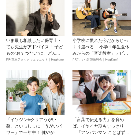
いま最も相談したい保育士・
小学校に慣れた今だからじっ
てぃ先生がアドバイス！ 子ど
くり選べる！ 小学１年生夏休
もの“おてつだい”に、どん...
みからの「音楽教室」デビ
ュ...
PR(花王アタックキュキュット｜Hugkum)
PR(ヤマハ音楽振興会｜HugKum)
「イソジン®クリアうがい
「言葉で伝える力」を育め
薬」といっしょに「うがいパ
ば、イヤイヤ期もすっきり！
ワー」で一年中！ 健やか
「アンパンマン ことばずか