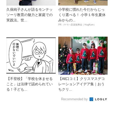
久保純子さんが語るモンテッ
小学校に慣れた今だからじっ
ソーリ教育の魅力と家庭での
くり選べる！ 小学１年生夏休
実践法。世...
みからの...
PR（ヤマハ音楽振興会｜HugKum）
【不登校】「学校を休ませる
【All口コミ】クリスマスデコ
こと」は法律で認められてい
レーションアイデア集｜おう
る！子ども...
ちクリ...
Recommended by