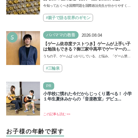
今知っておくべき国際問題を国際政治先生が分かりやすく解
説してくれる「親子で語る国際問題」。今回は、苗字の種
類…
#親子で語る世界のギモン
5
パパママの教養
2026.08.04
【ゲーム依存度テストつき】ゲームが上手い子
は勉強もできる？御三家中高卒でゲーマーの医
師・阿部智史さんが教えるゲームしながら受験
うちの子、ゲームばっかりしている、と悩み、「ゲーム禁
で勝つためのメソッド
止」を宣言し、子どもとトラブルになる家庭は多いもの。で
も…
#三輪泉
PR
小学校に慣れた今だからじっくり選べる！ 小学
１年生夏休みからの「音楽教室」デビュ...
この記事も読む >>
お子様の年齢で探す