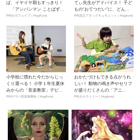
ば、イヤイヤ期もすっきり！
てぃ先生がアドバイス！ 子ど
「アンパンマン ことばずか
もの“おてつだい”に、どん...
ん...
PR(セガフェイブ｜HugKum)
PR(花王アタックキュキュット｜Hugkum)
小学校に慣れた今だからじっ
おかたづけもできる点がうれ
くり選べる！ 小学１年生夏休
しい！ 動物の鳴き声やセリフ
みからの「音楽教室」デビ
が盛りだくさんの「アニ
ュ...
ア ...
PR(ヤマハ音楽振興会｜HugKum)
PR(タカラトミー｜Hugkum)