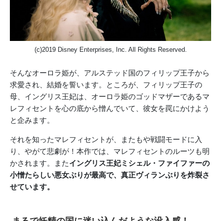
(c)2019 Disney Enterprises, Inc. All Rights Reserved.
そんなオーロラ姫が、アルステッド国のフィリップ王子から
求愛され、結婚を誓います。ところが、フィリップ王子の
母、イングリス王妃は、オーロラ姫のゴッドマザーであるマ
レフィセントを心の底から憎んでいて、彼女を罠にかけよう
と企みます。
それを知ったマレフィセントが、またもや戦闘モードに入
り、やがて悲劇が！本作では、マレフィセントのルーツも明
かされます。また
イングリス王妃ミシェル・ファイファーの
小憎たらしい悪女ぶりが最高で、真正ヴィランぶりを炸裂さ
せています。
まるで妖精の国に迷い込んだような没入感！