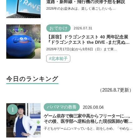
道路・新幹線・飛行機の渋滞予想を解説
2026年のお盆休みは、楽しく過ごしたいも…
おでかけ
2026.07.31
【原宿】ドラゴンクエスト 40 周年記念展
『ドラゴンクエスト the DIVE -まだ見ぬ冒
険の舞台へ-』が原宿ハラカドに登場！ VR体
2026年7月17日(金)から9月6日（日）まで東…
験からコラボグルメ、限定グッズまで親子で
楽しめる注目イベント
#北本祐子
今日のランキング
（2026.8.7更新）
1
パパママの教養
2026.08.04
ゲーム依存で御三家中高からフリーターに…。
その後、医学部へ逆転合格した現役医師が断言
「ゲームの経験が受験勉強に役立った」そう考
子どもがゲームにハマっていると、顔をしかめ、「やめなさ
える背景とは
い！」という親御さんは多いでしょう。中学受験を控えて