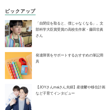
ピックアップ
「自閉症を取ると、僕じゃなくなる」。文
部科学大臣賞受賞の高校生作家・藤田壮眞
さん
発達障害をサポートするおすすめの筆記用
具
【JOYさんmaiさん夫婦】産後鬱や移住計画
など子育てインタビュー