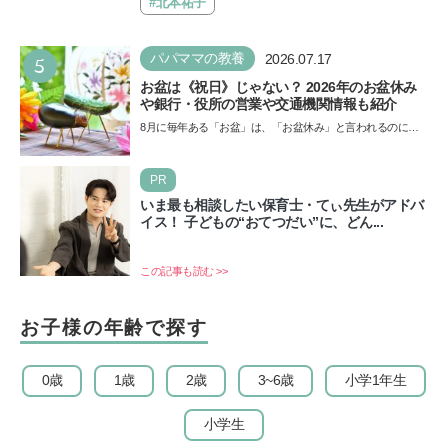
催…
#北本祐子
5
パパママの教養
2026.07.17
お盆は《祝日》じゃない？ 2026年のお盆休み
や銀行・役所の営業や交通機関情報も紹介
8月に毎年ある「お盆」は、「お盆休み」と言われるのに祝
日ではないのでしょうか？ 当記事では、まずは2026年のお
盆…
PR
いま最も相談したい保育士・てぃ先生がアドバ
イス！ 子どもの“おてつだい”に、どん...
この記事も読む >>
お子様の年齢で探す
0歳
1歳
2歳
3~6歳
小学1年生
小学生