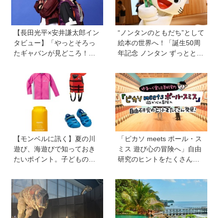
【長田光平×安井謙太郎イン
“ノンタンのともだち”として
タビュー】「やっとそろっ
絵本の世界へ！「誕生50周
たギャバンが見どころ！」
年記念 ノンタン ずっととも
映画『超宇宙刑事ギャバン
だち!!!」展が立川のPLAY! M
インフィニティ 太陽が泣い
USEUMで開催中
た日』
【モンベルに訊く】夏の川
「ピカソ meets ポール・ス
遊び、海遊びで知っておき
ミス 遊び心の冒険へ」自由
たいポイント。子どものラ
研究のヒントをたくさん発
イフジャケットは大きめを
見！オリジナルグッズもか
選びがちだけど…危険！水
わいい♡【ゆる〜く楽しむ
辺で人気の必携アイテムも
美術案内】