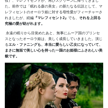
役）、マレフィセントが、再びスクリーンに帰ってきまし
た。前作では「眠れる森の美女」の新たなる伝説として、マ
レフィセントのオーロラ姫に対する母性愛がフィーチャーさ
れましたが、続編
『マレフィセント
2
』
でも、
それを上回る
究極の愛が紡がれます。
永遠の眠りから目覚めたあと、無事にムーア国のプリンセ
スとなったオーロラ姫は、美しく成長していきました。演じ
る
エル・ファニングも、本当に愛らしい乙女になっていて、
まさに無垢で美しい心を持った一国のお姫様にふさわしい美
貌です。