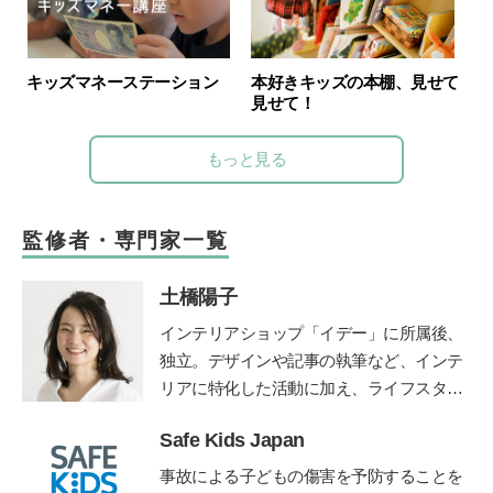
キッズマネーステーション
本好きキッズの本棚、見せて
見せて！
もっと見る
監修者・専門家一覧
土橋陽子
インテリアショップ「イデー」に所属後、
独立。デザインや記事の執筆など、インテ
リアに特化した活動に加え、ライフスタイ
ルのコンサルティングなども行う。 家族
Safe Kids Japan
の時間に笑顔を増やすアナログ時計「funp
unclock」シリーズデザイナー。仕事と並
事故による子どもの傷害を予防することを