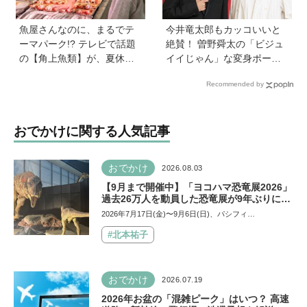
魚屋さんなのに、まるでテ
今井竜太郎もカッコいいと
ーマパーク!? テレビで話題
絶賛！ 曽野舜太の「ビジュ
の【角上魚類】が、夏休み
イイじゃん」な変身ポーズ
のお出かけ＆自由研究にお
も見どころ【映画『仮面ラ
Recommended by
すすめのワケ
イダーゼッツ さよならのミ
ッション』】
おでかけに関する人気記事
おでかけ
2026.08.03
【9月まで開催中】「ヨコハマ恐竜展2026」
過去26万人を動員した恐竜展が9年ぶりに復
活！ 夏休みのおでかけで楽しむポイントを
2026年7月17日(金)〜9月6日(日)、パシフィ…
完全ガイド
#北本祐子
おでかけ
2026.07.19
2026年お盆の「混雑ピーク」はいつ？ 高速