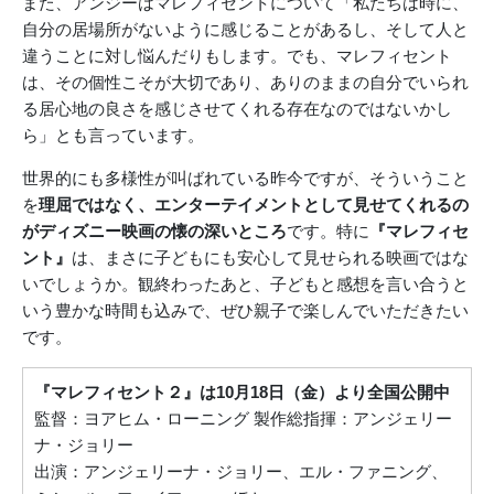
また、アンジーはマレフィセントについて「私たちは時に、
自分の居場所がないように感じることがあるし、そして人と
違うことに対し悩んだりもします。でも、マレフィセント
は、その個性こそが大切であり、ありのままの自分でいられ
る居心地の良さを感じさせてくれる存在なのではないかし
ら」とも言っています。
世界的にも多様性が叫ばれている昨今ですが、そういうこと
を
理屈ではなく、エンターテイメントとして見せてくれるの
がディズニー映画の懐の深いところ
です。特に
『マレフィセ
ント』
は、まさに子どもにも安心して見せられる映画ではな
いでしょうか。観終わったあと、子どもと感想を言い合うと
いう豊かな時間も込みで、ぜひ親子で楽しんでいただきたい
です。
『マレフィセント２』は10月18日（金）より全国公開中
監督：ヨアヒム・ローニング 製作総指揮：アンジェリー
ナ・ジョリー
出演：アンジェリーナ・ジョリー、エル・ファニング、