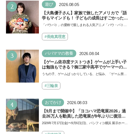
い…
2
遊び
2026.08.05
【大島優子さん】家族で旅したアメリカで「語
学もマインドも！ 子どもの成長はすごかった」
声優をつとめた映画『パウ・パトロール ザ・ダ
「パウパト」の愛称で親しまれる人気アニメ「パウ・パトロ
イノ・ムービー』ではあきらめなければ何でも
ール」の劇場版シリーズ第3弾、映画『パウ・パトロール
できると子どもに知ってほしい
ザ…
#長南真理恵
3
パパママの教養
2026.08.04
【ゲーム依存度テストつき】ゲームが上手い子
は勉強もできる？御三家中高卒でゲーマーの医
師・阿部智史さんが教えるゲームしながら受験
うちの子、ゲームばっかりしている、と悩み、「ゲーム禁
で勝つためのメソッド
止」を宣言し、子どもとトラブルになる家庭は多いもの。で
も…
#三輪泉
4
おでかけ
2026.08.03
【9月まで開催中】「ヨコハマ恐竜展2026」過
去26万人を動員した恐竜展が9年ぶりに復活！
夏休みのおでかけで楽しむポイントを完全ガイ
2026年7月17日(金)〜9月6日(日)、パシフィコ横浜 展示ホール
ド
Aにて「ヨコハマ恐竜展2026〜恐竜の食卓大図鑑〜」が開