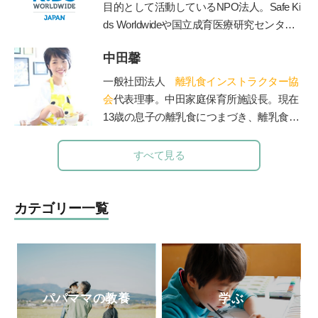
行して、モンテッソーリ教師の資格取得を
目的として活動しているNPO法人。Safe Ki
目ざして、モンテッソーリ教育理論を学び
ds Worldwideや国立成育医療研究センタ
直し中。
公式サイト
ー、産業技術総合研究所などと連携して、
中田馨
子どもの傷害予防に関する様々な活動を行
う。
https://safekidsjapan.org/
一般社団法人
離乳食インストラクター協
会
代表理事。中田家庭保育所施設長。現在
13歳の息子の離乳食につまづき、離乳食を
学び始める。「赤ちゃんもママも50点を目
標」をモットーに、20年の保育士としての
すべて見る
経験を生かしながら赤ちゃんとママに寄り
添う、和食を大切にした「和の離乳食」を
伝えている。保育、講演、執筆などの分野
カテゴリー一覧
で活動中。自身が開催する離乳食インスト
ラクター協会2級・1級・養成講座はこれま
で2500人が受講。
パパママの教養
学ぶ