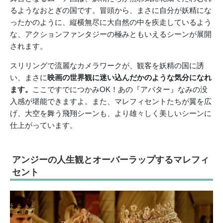
るようなおとぎの国です。冒頭から、まさに自分が妖精にな
ったかのように、縦横無尽に大自然の中を疾走しているよう
な、アクションファンタジーの極みともいえるシーンが展開
されます。
スリリングで流麗なカメラワークが、観客を妖精の国に誘
い、まさに
映画の世界観に迷い込んだかのような気分になれ
ます。
ここですでにつかみOK！あの『アバター』なみの没
入感が堪能できますよ。また、マレフィセントたちが翼を広
げ、大空を舞う飛翔シーンも、より雄々しく美しいシーンに
仕上がっています。
アンジーの人生観とオーバーラップするマレフィ
セント