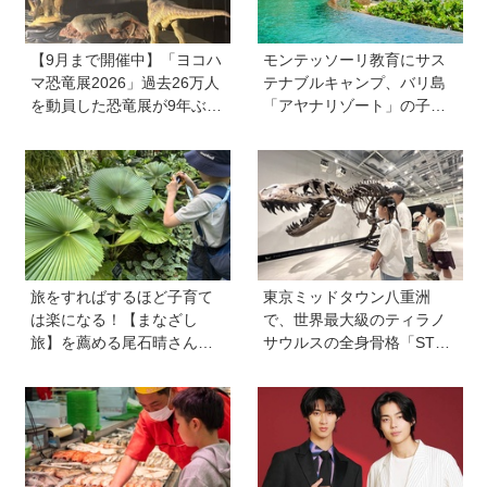
【9月まで開催中】「ヨコハ
モンテッソーリ教育にサス
マ恐竜展2026」過去26万人
テナブルキャンプ、バリ島
を動員した恐竜展が9年ぶり
「アヤナリゾート」の子ど
に復活！ 夏休みのおでかけ
も向けプログラムが本格的
で楽しむポイントを完全ガ
すぎる！ 家族でおすすめの
イド
過ごし方とは
旅をすればするほど子育て
東京ミッドタウン八重洲
は楽になる！【まなざし
で、世界最大級のティラノ
旅】を薦める尾石晴さんの
サウルスの全身骨格「STA
旅行術とは？「家族の添乗
N」に会える！「YAESU KI
員にならない」「子どもに
DS EXPO 2026 ダイナソー
役割を与える」がカギ
ラボ」が開催中