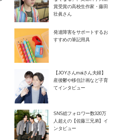
賞受賞の高校生作家・藤田
壮眞さん
発達障害をサポートするお
すすめの筆記用具
【JOYさんmaiさん夫婦】
産後鬱や移住計画など子育
てインタビュー
SNS総フォロワー数320万
人超えの【佐藤三兄弟】イ
ンタビュー