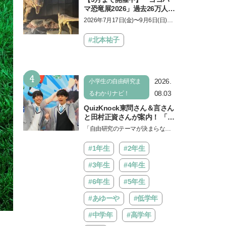
マ恐竜展2026」過去26万人を
動員した恐竜展が9年ぶりに
2026年7月17日(金)〜9月6日(日)、
復活！ 夏休みのおでかけで楽
パシフィコ横浜 展示ホールAにて
しむポイントを完全ガイド
「ヨコハマ恐竜展2026〜恐竜の食
#北本祐子
卓大図鑑〜」が開催…
4
2026.
小学生の自由研究ま
08.03
るわかりナビ！
QuizKnock東問さん＆言さん
と田村正資さんが案内！ 「よ
みうりランド」で遊びながら
「自由研究のテーマが決まらな
自由研究が進む期間限定イベ
い…」。そんな夏休みの悩みにヒ
ントが開催
ントをくれるイベントが、よみう
#1年生
#2年生
りランド「グッジョバ!!…
#3年生
#4年生
#6年生
#5年生
#あゆーや
#低学年
#中学年
#高学年