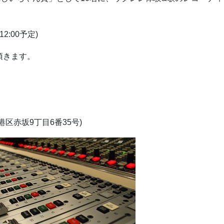
2:00予定)
頂きます。
区赤坂9丁目6番35号)