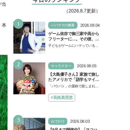
が当
（2026.8.7更新）
1
、本
2026.08.04
パパママの教養
ゲーム依存で御三家中高から
フリーターに…。その後、医
学部へ逆転合格した現役医師
子どもがゲームにハマっている
が断言「ゲームの経験が受験
と、顔をしかめ、「やめなさ
勉強に役立った」そう考える
い！」という親御さんは多いでし
背景とは
2
ょう。中学受験を控えてい…
2026.08.05
キャラクター
【大島優子さん】家族で旅し
たアメリカで「語学もマイン
ドも！ 子どもの成長はすごか
「パウパト」の愛称で親しまれる
った」声優をつとめた映画
人気アニメ「パウ・パトロール」
『パウ・パトロール ザ・ダイ
の劇場版シリーズ第3弾、映画『パ
#長南真理恵
ノ・ムービー』ではあきらめ
ウ・パトロール ザ…
なければ何でもできると子ど
もに知ってほしい
3
2026.08.03
おでかけ
【9月まで開催中】「ヨコハ