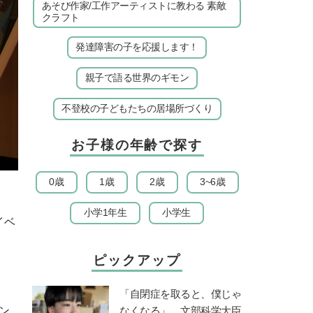
あそび作家/工作アーティストに教わる 素敵
クラフト
発達障害の子を応援します！
親子で語る世界のギモン
不登校の子どもたちの居場所づくり
お子様の年齢で探す
0歳
1歳
2歳
3~6歳
小学1年生
小学生
イベ
ピックアップ
「自閉症を取ると、僕じゃ
なくなる」。文部科学大臣
ン