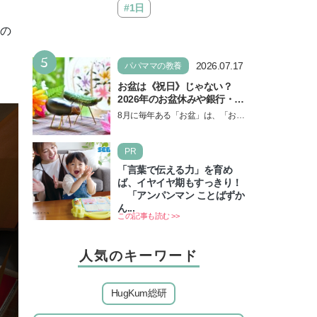
#1日
中の
5
2026.07.17
パパママの教養
お盆は《祝日》じゃない？
2026年のお盆休みや銀行・役
所の営業や交通機関情報も紹
8月に毎年ある「お盆」は、「お盆
介
休み」と言われるのに祝日ではな
いのでしょうか？ 当記事では、ま
PR
ずは2026年のお盆…
「言葉で伝える力」を育め
ば、イヤイヤ期もすっきり！
「アンパンマン ことばずか
ん...
この記事も読む >>
人気のキーワード
HugKum総研