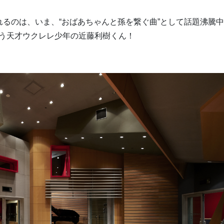
るのは、いま、“おばあちゃんと孫を繋ぐ曲”として話題沸騰
歌う天才ウクレレ少年の近藤利樹くん！