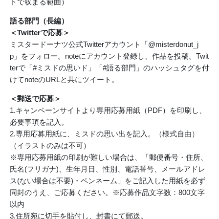
トで収まる範囲）
語る部門（長編）
＜Twitterで応募＞
ミスタードーナツ公式Twitterアカウント「@misterdonut_j
p」をフォロー。noteにアカウント登録し、作品を投稿。Twit
terで「#ミスドの思いド」「#語る部門」のハッシュタグを付
けてnoteのURLと共にツイート。
＜郵送で応募＞
1.キャンペーンサイトより専用応募用紙（PDF）を印刷し、
必要事項を記入。
2.専用応募用紙に、ミスドの思い出を記入。（様式自由）
（イラストのみは不可）
※専用応募用紙の印刷が難しい場合は、「郵便番号・住所、
氏名(フリガナ)、生年月日、性別、電話番号、メールアドレ
ス(ない場合は不要)・ペンネーム」をご記入した用紙を必ず
同封のうえ、ご応募ください。※応募作品文字数：800文字
以内
3.住所宛に切手を貼付し、封書にて郵送。