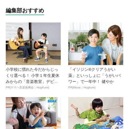
編集部おすすめ
小学校に慣れた今だからじっ
「イソジン®クリアうがい
くり選べる！ 小学１年生夏休
薬」といっしょに「うがいパ
みからの「音楽教室」デビ
ワー」で一年中！ 健やか
ュ...
PR(ヤマハ音楽振興会｜HugKum)
PR(iNova｜Hugkum)