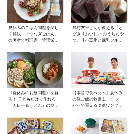
夏休みのごはん問題を楽し
野村友里さんが教える『と
く解決！『つなぎごはん』
びきりおいしい おうちおや
の著者で料理家・管理栄養
つ』【小豆氷と練乳フルー
士の新谷友里江さんに教わ
ツ氷】は暑い夏にぴった
る「子どもと一緒に楽しめ
り！ 小学生でもお手伝いで
る夏休みレシピ」
きる
《夏休みのお昼問題》を解
【本音で食べ比べ】夏休み
決！ 子どもだけで作れる
の昼ご飯の救世主！？ スー
「カレー＆うどん」の簡単
パーで買える冷凍ワンプレ
レシピ4選を料理家・川上ミ
ート弁当をママたちが試
ホさんに聞いた
食！