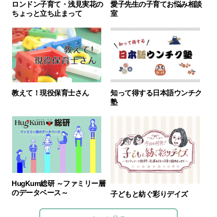
ロンドン子育て・浅見実花の
愛子先生の子育てお悩み相談
ちょっと立ち止まって
室
教えて！現役保育士さん
知って得する日本語ウンチク
塾
HugKum総研 ～ファミリー層
のデータベース～
子どもと紡ぐ彩りデイズ