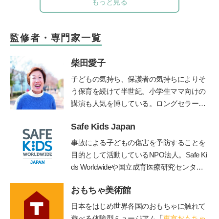
もっと見る
監修者・専門家一覧
柴田愛子
子どもの気持ち、保護者の気持ちによりそ
う保育を続けて半世紀。小学生ママ向けの
講演も人気を博している。ロングセラー絵
本『けんかのきもち』（ポプラ社）、『こ
Safe Kids Japan
どものみかた 春夏秋冬』（福音館書
店）、『あなたが自分らしく生きれば、子
事故による子どもの傷害を予防することを
どもは幸せに育ちます』（小学館）、親向
目的として活動しているNPO法人。Safe Ki
けに『保育歴50年！愛子さんの子育てお悩
ds Worldwideや国立成育医療研究センタ
み相談室』（小学館）など多数。最新刊
ー、産業技術総合研究所などと連携して、
は、「みんなの学校」の木村泰子さんとの
おもちゃ美術館
子どもの傷害予防に関する様々な活動を行
対談『保育も教育も「教える」から「学
う。
https://safekidsjapan.org/
日本をはじめ世界各国のおもちゃに触れて
び」に変わらなきゃ』（小学館）。「りん
遊べる体験型ミュージアム「
東京おもちゃ