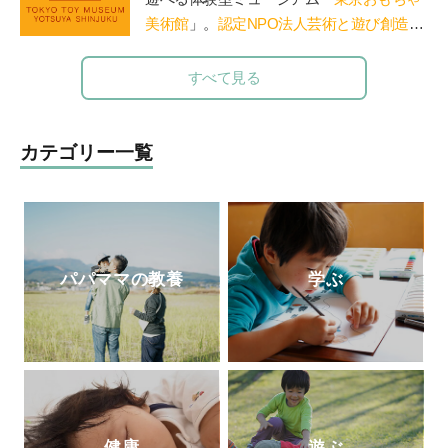
ごの木」HP
http://ringono-ki.org/
美術館
」。
認定NPO法人芸術と遊び創造協
会
運営。「赤ちゃん木育ひろば」など、親
子で木のぬくもりに触れる場を提供。長門
すべて見る
や鳥海山木など全国に姉妹館が。おもちゃ
を通して日本の木の良さを伝える「木育
（もくいく）」を広めている。
カテゴリー一覧
パパママの教養
学ぶ
健康
遊ぶ