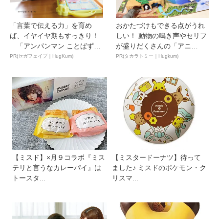
「言葉で伝える力」を育め
おかたづけもできる点がうれ
ば、イヤイヤ期もすっきり！
しい！ 動物の鳴き声やセリフ
「アンパンマン ことばずか
が盛りだくさんの「アニ
ん...
ア ...
PR(セガフェイブ｜HugKum)
PR(タカラトミー｜Hugkum)
【ミスド】×月９コラボ『ミス
【ミスタードーナツ】待って
テリと言うなカレーパイ』は
ました♪ ミスドのポケモン・ク
トースタ...
リスマ...