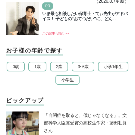
（2026.8.7更新）
PR
いま最も相談したい保育士・てぃ先生がアドバ
イス！ 子どもの“おてつだい”に、どん...
この記事も読む >>
お子様の年齢で探す
0歳
1歳
2歳
3~6歳
小学1年生
小学生
ピックアップ
「自閉症を取ると、僕じゃなくなる」。文
部科学大臣賞受賞の高校生作家・藤田壮眞
さん