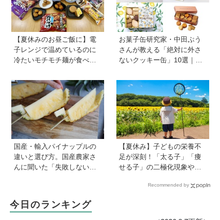
【夏休みのお昼ご飯に】電
お菓子缶研究家・中田ぷう
子レンジで温めているのに
さんが教える「絶対に外さ
冷たいモチモチ麺が食べら
ないクッキー缶」10選｜マ
れる！ ニチレイの冷凍麺シ
マ友や義実家への贈り物、
リーズを試してみた｜育ち
自分へのご褒美に！
盛りにおすすめプラス一品
も紹介♪
国産・輸入パイナップルの
【夏休み】子どもの栄養不
違いと選び方。国産農家さ
足が深刻！「太る子」「痩
んに聞いた「失敗しない見
せる子」の二極化現象や、
極め方」＆親子で楽しむア
学力低下が起こる理由。解
Recommended by
イデア【季節のフルーツカ
決のカギは1日3回のたんぱ
ット便りvol.22】
く質と、発酵食品＆乾物の
今日のランキング
活用《専門家監修》