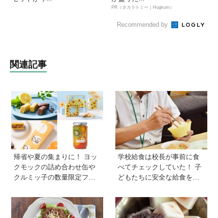
PR（タカラトミー｜Hugkum）
Recommended by
関連記事
帰省や夏の集まりに！ ヨッ
学校給食は校長が事前に食
クモックの詰め合わせ缶や
べてチェックしていた！ 子
クルミッ子の数量限定フレ
どもたちに安全な給食を届
ーバーなど、絶対に喜ばれ
けるために…法律に基づい
る「夏の手土産」８選
た「検食」の現場を取材