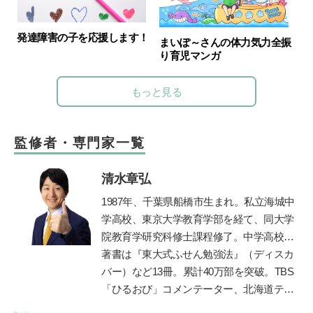
発達障害の子を応援します！
まいぽ～さんの体力気力全振
り育児マンガ
もっと見る
監修者・専門家一覧
清水章弘
1987
年、千葉県船橋市生まれ。私立海城中
学高校、東京大学教育学部を経て、同大学
院教育学研究科修士課程修了。中学高校時
代に生徒会長、サッカー部、応援団長、文
著書は『東大式ふせん勉強法』（ディスカ
化祭実行委員などを経験しながら東京大学
バー）など
13
冊。累計
40
万部を突破。
TBS
に現役で合格。自身の時間の使い方や効率
「ひるおび」コメンテーター、北海道テレ
的な勉強法を体系化し、東京・京都・大阪
ビ「イチモニ！」などに出演。朝日新聞・