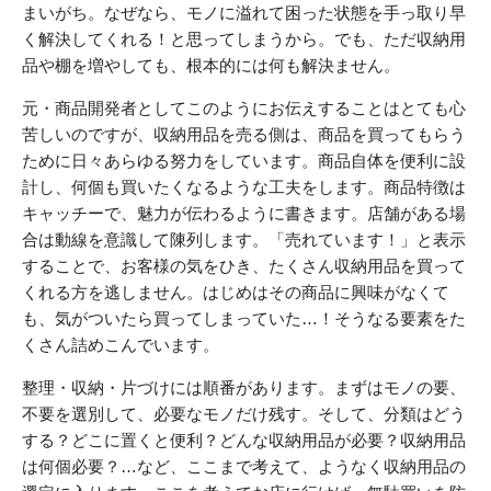
まいがち。なぜなら、モノに溢れて困った状態を手っ取り早
く解決してくれる！と思ってしまうから。でも、ただ収納用
品や棚を増やしても、根本的には何も解決ません。
元・商品開発者としてこのようにお伝えすることはとても心
苦しいのですが、収納用品を売る側は、商品を買ってもらう
ために日々あらゆる努力をしています。商品自体を便利に設
計し、何個も買いたくなるような工夫をします。商品特徴は
キャッチーで、魅力が伝わるように書きます。店舗がある場
合は動線を意識して陳列します。「売れています！」と表示
することで、お客様の気をひき、たくさん収納用品を買って
くれる方を逃しません。はじめはその商品に興味がなくて
も、気がついたら買ってしまっていた…！そうなる要素をた
くさん詰めこんでいます。
整理・収納・片づけには順番があります。まずはモノの要、
不要を選別して、必要なモノだけ残す。そして、分類はどう
する？どこに置くと便利？どんな収納用品が必要？収納用品
は何個必要？…など、ここまで考えて、ようなく収納用品の