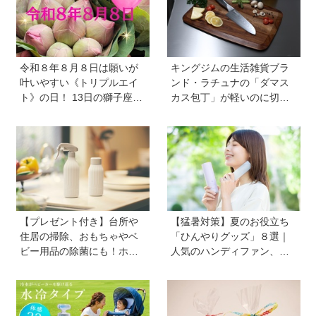
令和８年８月８日は願いが
キングジムの生活雑貨ブラ
叶いやすい《トリプルエイ
ンド・ラチュナの「ダマス
ト》の日！ 13日の獅子座の
カス包丁」が軽いのに切れ
新月＆皆既日食の影響にも
味抜群！ “切れない”ストレ
注目
スから卒業【プレゼントあ
り】
【プレゼント付き】台所や
【猛暑対策】夏のお役立ち
住居の掃除、おもちゃやベ
「ひんやりグッズ」８選｜
ビー用品の除菌にも！ホタ
人気のハンディファン、お
テの貝殻生まれの天然クリ
弁当の保冷グッズ、災害時
ーナー「Shell we clean?」
の暑さ対策セットなど