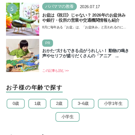
5
パパママの教養
2026.07.17
お盆は《祝日》じゃない？ 2026年のお盆休み
や銀行・役所の営業や交通機関情報も紹介
8月に毎年ある「お盆」は、「お盆休み」と言われるのに祝
日ではないのでしょうか？ 当記事では、まずは2026年のお
盆…
PR
おかたづけもできる点がうれしい！ 動物の鳴き
声やセリフが盛りだくさんの「アニア ...
この記事も読む >>
お子様の年齢で探す
0歳
1歳
2歳
3~6歳
小学1年生
小学生