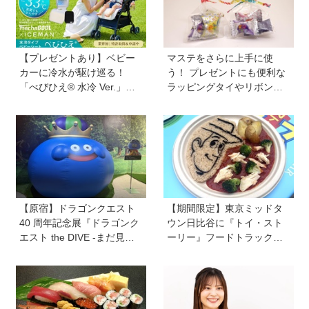
【プレゼントあり】ベビー
マステをさらに上手に使
カーに冷水が駆け巡る！
う！ プレゼントにも便利な
「べびひえ® 水冷 Ver.」で
ラッピングタイやリボンが
暑い時期の赤ちゃんのお出
作れるマシーンが登場【マ
かけをサポート
スパレード／シヤチハタ】
【原宿】ドラゴンクエスト
【期間限定】東京ミッドタ
40 周年記念展『ドラゴンク
ウン日比谷に『トイ・スト
エスト the DIVE -まだ見ぬ
ーリー』フードトラックが
冒険の舞台へ-』が原宿ハラ
ずらり！ メニューや見どこ
カドに登場！ VR体験からコ
ろをチェックしてきました
ラボグルメ、限定グッズま
で親子で楽しめる注目イベ