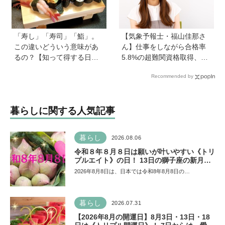
ント
「寿し」「寿司」「鮨」。
【気象予報士・福山佳那さ
この違いどういう意味があ
ん】仕事をしながら合格率
るの？【知って得する日本
5.8%の超難関資格取得、さ
語ウンチク塾】
らに東大大学院へ。「安心
Recommended by
できる場所」をつくってく
れた両親のもとで挑戦し続
ける心が育った
暮らしに関する人気記事
暮らし
2026.08.06
令和８年８月８日は願いが叶いやすい《トリ
プルエイト》の日！ 13日の獅子座の新月＆
皆既日食の影響にも注目
2026年8月8日は、日本では令和8年8月8日の…
暮らし
2026.07.31
【2026年8月の開運日】8月3日・13日・18