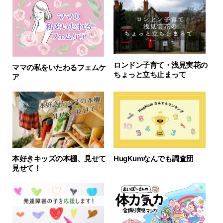
ロンドン子育て・浅見実花の
ママの私をいたわるフェムケ
ちょっと立ち止まって
ア
本好きキッズの本棚、見せて
HugKumなんでも調査団
見せて！