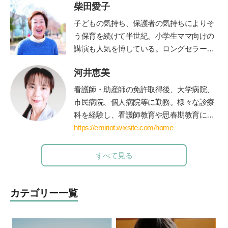
柴田愛子
で「勉強のやり方」を教える塾プラスティ
朝日小学生新聞で執筆・連載中。
ABC
ラジ
ーを起業。創業以来、公教育支援を続けて
オで「清水章弘の合格への道」を毎週金曜
子どもの気持ち、保護者の気持ちによりそ
おり、青森県三戸町教育委員会の学習アド
夕方
5
時から放送中（エリア外でも「
radiko
う保育を続けて半世紀。小学生ママ向けの
バイザー等を務めてきた。
」の有料サービスで聴取できます）。
講演も人気を博している。ロングセラー絵
本『けんかのきもち』（ポプラ社）、『こ
河井恵美
どものみかた 春夏秋冬』（福音館書
店）、『あなたが自分らしく生きれば、子
看護師・助産師の免許取得後、大学病院、
どもは幸せに育ちます』（小学館）、親向
市民病院、個人病院等に勤務。様々な診療
けに『保育歴50年！愛子さんの子育てお悩
科を経験し、看護師教育や思春期教育にも
み相談室』（小学館）など多数。最新刊
関わる。青年海外協力隊として海外に赴任
https://emiriot.wixsite.com/home
は、「みんなの学校」の木村泰子さんとの
後、国際保健を学ぶために修士課程に進
対談『保育も教育も「教える」から「学
学・修了。親御さん方へのアドバイスを充
すべて見る
び」に変わらなきゃ』（小学館）。「りん
実させたいと思い、保育士・公認心理師の
ごの木」HP
http://ringono-ki.org/
資格を取得して役立てている。現在は、世
界に住む妊婦さんや産後の方向けに、オン
カテゴリー一覧
ラインサービス中心のエミリオット助産院
を運営。