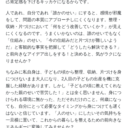
己肯定感を下げるキッカケになるからです。
人であれ、自分であれ「誰かのせい」にすると、感情が邪魔
をして、問題の本質にアプローチしにくくなります。整理・
収納・片づけにおいて「何をどう改善していくか？」が見え
にくくなるのです。うまくいかないのは、誰のせいでもなく
「仕組み」のせい。「今の仕組みだと片づけが難しいよう
だ」と客観的な事実を把握して「どうしたら解決できる？」
と前向きなアイデア出しをする！と決めると、気がラクにな
りませんか？
ちなみに私自身は、子どもの頃から整理、収納、片づけを身
につけないまま大人になり、2人目の子どもの出産を機に克
服した経験があります。しかし「子どもの頃に教えてくれな
かった親のせいで苦労した！」とは全く思いません。身につ
けられる環境に無かった、ただそれだけのこと。何歳になっ
ても、自分にとって必要なタイミングから身につけても遅く
はないと信じています。「人のせい」にしたいその気持ちを
一旦横に置いて、これからの暮らしを整えるための前向きな
エネルギーに変換してみませんか？