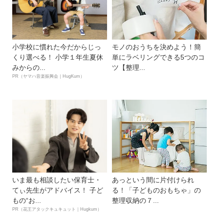
小学校に慣れた今だからじっ
モノのおうちを決めよう！簡
くり選べる！ 小学１年生夏休
単にラベリングできる5つのコ
みからの...
ツ【整理...
PR（ヤマハ音楽振興会｜HugKum）
いま最も相談したい保育士・
あっという間に片付けられ
てぃ先生がアドバイス！ 子ど
る！「子どものおもちゃ」の
もの“お...
整理収納の７...
PR（花王アタックキュキュット｜Hugkum）