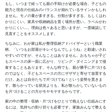
もし、いつまで経っても親の手助けが必要な場合、子どもの
能力と現在の仕組みのバランスが崩れているサインかもしれ
ません。モノの量が多すぎる。分類が多すぎる、もしくはわ
かりにくい。家具や収納納品を置く場所が悪い。ラベルがわ
かりにくい…。理由は色々あると思いますが、一度確認して
見直すことをオススメします。
ちなみに、わが家は私が整理収納アドバイザーという職業
柄、「いつもお部屋がキレイなんでしょうね」と勘違いされ
やすいのですが、そんなことはありません。おもちゃが子ど
もスペースの床一面に広がり、リビング・ダイニングまで侵
食することもあります。そんな時でも、親が勝手に片づける
のではなく、子どもスペースの方にザザザと寄せて放置する
だけ。あとは自分たちで片づけてね！という姿勢を貫きま
す。散らかっている状況よりも、私が散らかしていないもの
を片づけることの方がモヤモヤするからです。
家の中の整理・収納・片づけをひとりで抱えない仕組みにす
るには、気持ちの割り切りも必要です。家族みんなで整える