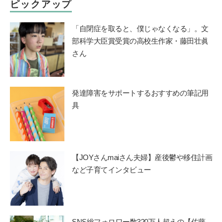
ピックアップ
「自閉症を取ると、僕じゃなくなる」。文
部科学大臣賞受賞の高校生作家・藤田壮眞
さん
発達障害をサポートするおすすめの筆記用
具
【JOYさんmaiさん夫婦】産後鬱や移住計画
など子育てインタビュー
SNS総フォロワー数320万人超えの【佐藤