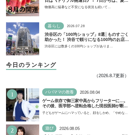
日は《トリプル開運日》！ 7日からは、愛と
美とお金の星「金星」が、天秤座と蠍座に長
物価高に猛暑など不安になる状況も続いて…
期滞在を開始！
暮らし
2026.07.28
渋谷区の「100均ショップ」8選│ものすごく
助かった！ 渋谷で頼りになる100均のお店を
チェック
渋谷区には数多くの100均ショップがありま…
今日のランキング
（2026.8.7更新）
1
パパママの教養
2026.08.04
ゲーム依存で御三家中高からフリーターに…。
その後、医学部へ逆転合格した現役医師が断言
「ゲームの経験が受験勉強に役立った」そう考
子どもがゲームにハマっていると、顔をしかめ、「やめなさ
える背景とは
い！」という親御さんは多いでしょう。中学受験を控えて
い…
2
遊び
2026.08.05