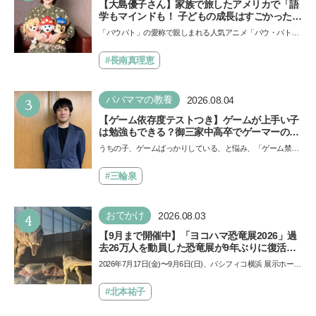
【大島優子さん】家族で旅したアメリカで「語
学もマインドも！ 子どもの成長はすごかった」
声優をつとめた映画『パウ・パトロール ザ・ダ
「パウパト」の愛称で親しまれる人気アニメ「パウ・パトロ
イノ・ムービー』ではあきらめなければ何でも
ール」の劇場版シリーズ第3弾、映画『パウ・パトロール
できると子どもに知ってほしい
ザ…
#長南真理恵
3
パパママの教養
2026.08.04
【ゲーム依存度テストつき】ゲームが上手い子
は勉強もできる？御三家中高卒でゲーマーの医
師・阿部智史さんが教えるゲームしながら受験
うちの子、ゲームばっかりしている、と悩み、「ゲーム禁
で勝つためのメソッド
止」を宣言し、子どもとトラブルになる家庭は多いもの。で
も…
#三輪泉
4
おでかけ
2026.08.03
【9月まで開催中】「ヨコハマ恐竜展2026」過
去26万人を動員した恐竜展が9年ぶりに復活！
夏休みのおでかけで楽しむポイントを完全ガイ
2026年7月17日(金)〜9月6日(日)、パシフィコ横浜 展示ホール
ド
Aにて「ヨコハマ恐竜展2026〜恐竜の食卓大図鑑〜」が開
催…
#北本祐子