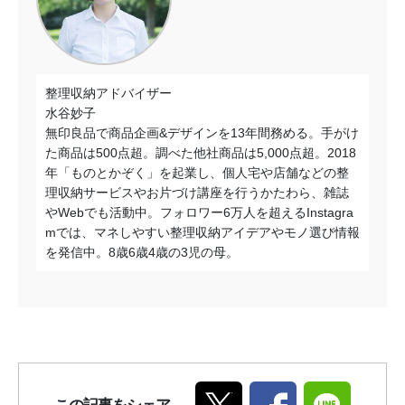
整理収納アドバイザー
水谷妙子
無印良品で商品企画&デザインを13年間務める。手がけ
た商品は500点超。調べた他社商品は5,000点超。2018
年「ものとかぞく」を起業し、個人宅や店舗などの整
理収納サービスやお片づけ講座を行うかたわら、雑誌
やWebでも活動中。フォロワー6万人を超えるInstagra
mでは、マネしやすい整理収納アイデアやモノ選び情報
を発信中。8歳6歳4歳の3児の母。