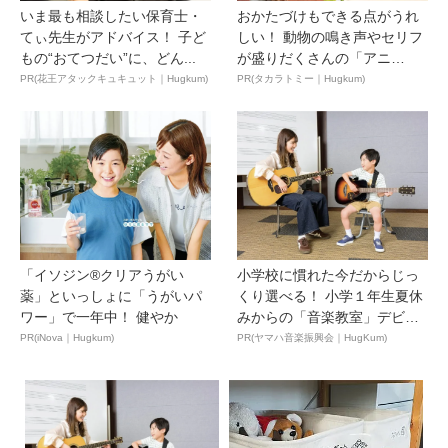
いま最も相談したい保育士・
おかたづけもできる点がうれ
てぃ先生がアドバイス！ 子ど
しい！ 動物の鳴き声やセリフ
もの“おてつだい”に、どん...
が盛りだくさんの「アニ
ア ...
PR(花王アタックキュキュット｜Hugkum)
PR(タカラトミー｜Hugkum)
「イソジン®クリアうがい
小学校に慣れた今だからじっ
薬」といっしょに「うがいパ
くり選べる！ 小学１年生夏休
ワー」で一年中！ 健やか
みからの「音楽教室」デビ
ュ...
PR(iNova｜Hugkum)
PR(ヤマハ音楽振興会｜HugKum)