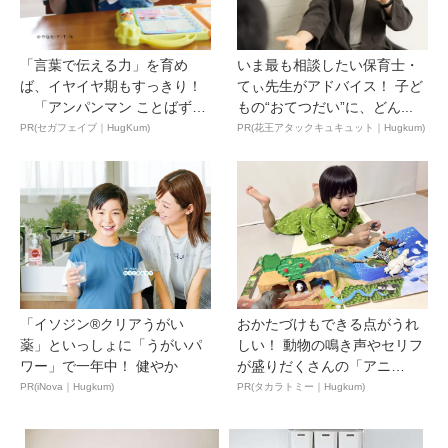
「言葉で伝える力」を育め
いま最も相談したい保育士・
ば、イヤイヤ期もすっきり！
てぃ先生がアドバイス！ 子ど
「アンパンマン ことばずか
もの“おてつだい”に、どん...
ん...
PR(セガフェイブ｜HugKum)
PR(花王アタックキュキュット｜Hugkum)
「イソジン®クリアうがい
おかたづけもできる点がうれ
薬」といっしょに「うがいパ
しい！ 動物の鳴き声やセリフ
ワー」で一年中！ 健やか
が盛りだくさんの「アニ
ア ...
PR(iNova｜Hugkum)
PR(タカラトミー｜Hugkum)