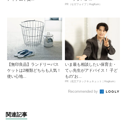
PR（セガフェイブ｜HugKum）
【無印良品】ランドリーバス
いま最も相談したい保育士・
ケットは2種類どちらも人気！
てぃ先生がアドバイス！ 子ど
使い心地...
もの“お...
PR（花王アタックキュキュット｜Hugkum）
Recommended by
関連記事