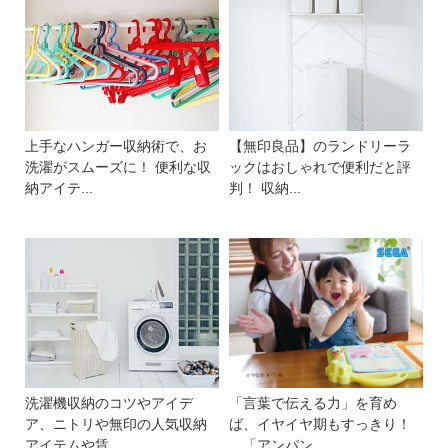
上手なハンガー収納術で、お
【無印良品】のランドリーラ
洗濯がスムーズに！ 便利な収
ックはおしゃれで便利だと評
納アイテ...
判！ 収納...
洗濯機収納のコツやアイデ
「言葉で伝える力」を育め
ア、ニトリや無印の人気収納
ば、イヤイヤ期もすっきり！
アイテムや賃...
「アンパン...