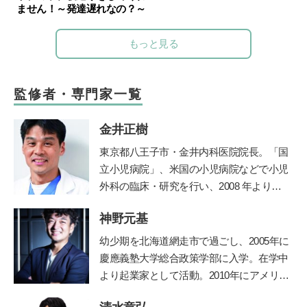
ません！～発達遅れなの？～
もっと見る
監修者・専門家一覧
金井正樹
東京都八王子市・金井内科医院院長。「国
立小児病院」、米国の小児病院などで小児
外科の臨床・研究を行い、2008 年より現
職。診療科目は内科、小児科、小児外科、
神野元基
外科。保育園の園医、小・中学校の校医も
務める。
幼少期を北海道網走市で過ごし、2005年に
慶應義塾大学総合政策学部に入学。在学中
より起業家として活動。2010年にアメリカ
のシリコンバレーでIT企業を起業、教育の