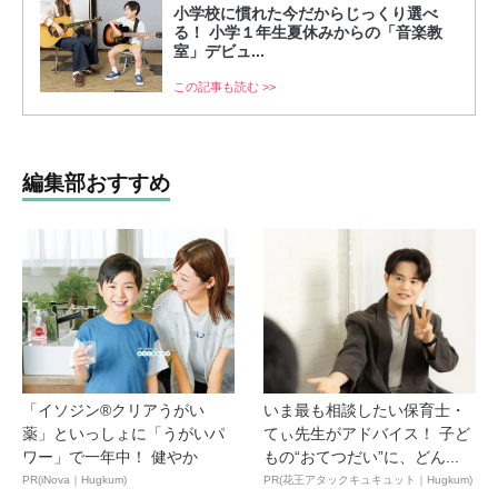
小学校に慣れた今だからじっくり選べ
る！ 小学１年生夏休みからの「音楽教
室」デビュ...
この記事も読む >>
編集部おすすめ
「イソジン®クリアうがい
いま最も相談したい保育士・
薬」といっしょに「うがいパ
てぃ先生がアドバイス！ 子ど
ワー」で一年中！ 健やか
もの“おてつだい”に、どん...
PR(iNova｜Hugkum)
PR(花王アタックキュキュット｜Hugkum)