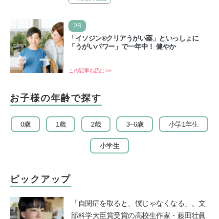
PR
「イソジン®クリアうがい薬」といっしょに
「うがいパワー」で一年中！ 健やか
この記事も読む >>
お子様の年齢で探す
0歳
1歳
2歳
3~6歳
小学1年生
小学生
ピックアップ
「自閉症を取ると、僕じゃなくなる」。文
部科学大臣賞受賞の高校生作家・藤田壮眞