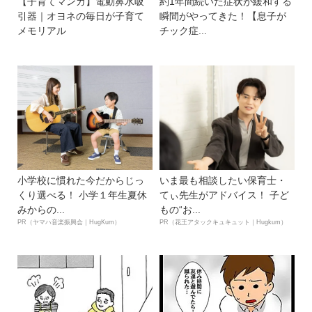
【子育てマンガ】電動鼻水吸
約1年間続いた症状が緩和する
引器｜オヨネの毎日が子育て
瞬間がやってきた！【息子が
メモリアル
チック症...
小学校に慣れた今だからじっ
いま最も相談したい保育士・
くり選べる！ 小学１年生夏休
てぃ先生がアドバイス！ 子ど
みからの...
もの“お...
PR（ヤマハ音楽振興会｜HugKum）
PR（花王アタックキュキュット｜Hugkum）