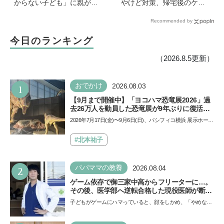
からない子ども」に親がで
やけど対策、帰宅後のケア
きることは？ 非認知能力の
のポイントも【専門家監
Recommended by
専門家・井上顕滋先生が解
修】
説
今日のランキング
（2026.8.5更新）
1
おでかけ
2026.08.03
【9月まで開催中】「ヨコハマ恐竜展2026」過
去26万人を動員した恐竜展が9年ぶりに復活！
夏休みのおでかけで楽しむポイントを完全ガイ
2026年7月17日(金)〜9月6日(日)、パシフィコ横浜 展示ホール
ド
Aにて「ヨコハマ恐竜展2026〜恐竜の食卓大図鑑〜」が開
催…
#北本祐子
2
パパママの教養
2026.08.04
ゲーム依存で御三家中高からフリーターに…。
その後、医学部へ逆転合格した現役医師が断言
「ゲームの経験が受験勉強に役立った」そう考
子どもがゲームにハマっていると、顔をしかめ、「やめなさ
える背景とは
い！」という親御さんは多いでしょう。中学受験を控えて
い…