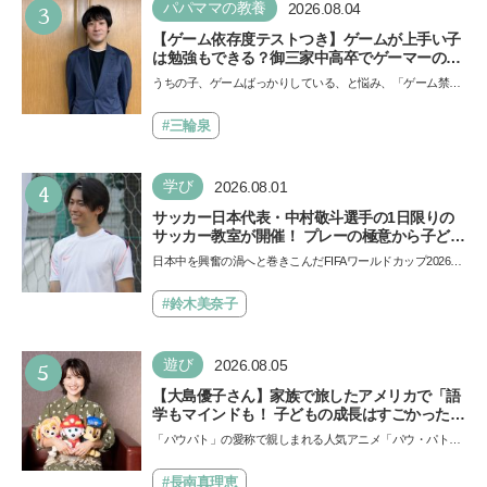
3
パパママの教養
2026.08.04
【ゲーム依存度テストつき】ゲームが上手い子
は勉強もできる？御三家中高卒でゲーマーの医
師・阿部智史さんが教えるゲームしながら受験
うちの子、ゲームばっかりしている、と悩み、「ゲーム禁
で勝つためのメソッド
止」を宣言し、子どもとトラブルになる家庭は多いもの。で
も…
#三輪泉
4
学び
2026.08.01
サッカー日本代表・中村敬斗選手の1日限りの
サッカー教室が開催！ プレーの極意から子ども
時代の話まで…学びと笑顔あふれる大盛況イベ
日本中を興奮の渦へと巻きこんだFIFAワールドカップ2026
ントを詳しくレポ
（北中米W杯）。日本代表選手たちのプレーは私たちにたく
さん…
#鈴木美奈子
5
遊び
2026.08.05
【大島優子さん】家族で旅したアメリカで「語
学もマインドも！ 子どもの成長はすごかった」
声優をつとめた映画『パウ・パトロール ザ・ダ
「パウパト」の愛称で親しまれる人気アニメ「パウ・パトロ
イノ・ムービー』ではあきらめなければ何でも
ール」の劇場版シリーズ第3弾、映画『パウ・パトロール
できると子どもに知ってほしい
ザ…
#長南真理恵