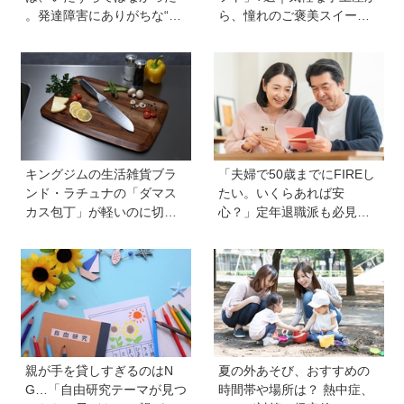
。発達障害にありがちな“誤
ら、憧れのご褒美スイーツ
学習”のしくみ【療育アドバ
まで
イザーが解説】
キングジムの生活雑貨ブラ
「夫婦で50歳までにFIREし
ンド・ラチュナの「ダマス
たい。いくらあれば安
カス包丁」が軽いのに切れ
心？」定年退職派も必見！
味抜群！ “切れない”ストレ
老後資金の“見積もり方”をプ
スから卒業【プレゼントあ
ロが解説【連載第13回】
り】
親が手を貸しすぎるのはN
夏の外あそび、おすすめの
G…「自由研究テーマが見つ
時間帯や場所は？ 熱中症、