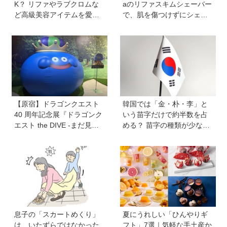
K？ リファやラブクロムな
aのリファスキムシェーバー
ど高級美容アイテムを愛用
で、肌を傷つけずにシェー
する子どもたちも。親の5割
ビング♪ なめらかな夏肌を手
以上が美容に肯定的【HugK
に入れて！
um総研】
【原宿】ドラゴンクエスト
韓国では「金・朴・李」と
40 周年記念展『ドラゴンク
いう苗字だけで約半数を占
エスト the DIVE -まだ見ぬ
める？ 苗字の種類が少ない
冒険の舞台へ-』が原宿ハラ
のはなぜ？ 【親子で語る国
カドに登場！ VR体験からコ
際問題】
ラボグルメ、限定グッズま
で親子で楽しめる注目イベ
ント
息子の「スカートめくり」
夏にうれしい「ひんやりギ
は、いたずらではなかった
フト」7選｜気軽な手土産か