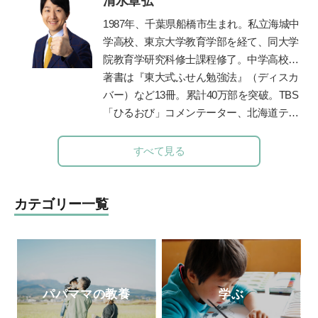
清水章弘
道に進む。子どもたちに「未来を生き抜く
力」を身につけて欲しいと、2012年東京の
1987
年、千葉県船橋市生まれ。私立海城中
八王子に学習塾COMPASSを開校。2014年
学高校、東京大学教育学部を経て、同大学
より人工知能型教材「
Qubena
」の開発を
院教育学研究科修士課程修了。中学高校時
はじめ、全国の学校や学習塾で利用されて
代に生徒会長、サッカー部、応援団長、文
著書は『東大式ふせん勉強法』（ディスカ
いる。人工知能型教材の開発の他、「未来
化祭実行委員などを経験しながら東京大学
バー）など
13
冊。累計
40
万部を突破。
TBS
教育」も提供している。
に現役で合格。自身の時間の使い方や効率
「ひるおび」コメンテーター、北海道テレ
的な勉強法を体系化し、東京・京都・大阪
ビ「イチモニ！」などに出演。朝日新聞・
で「勉強のやり方」を教える塾プラスティ
朝日小学生新聞で執筆・連載中。
ABC
ラジ
すべて見る
ーを起業。創業以来、公教育支援を続けて
オで「清水章弘の合格への道」を毎週金曜
おり、青森県三戸町教育委員会の学習アド
夕方
5
時から放送中（エリア外でも「
radiko
バイザー等を務めてきた。
」の有料サービスで聴取できます）。
カテゴリー一覧
パパママの教養
学ぶ