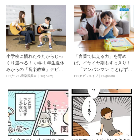
小学校に慣れた今だからじっ
「言葉で伝える力」を育め
くり選べる！ 小学１年生夏休
ば、イヤイヤ期もすっきり！
みからの「音楽教室」デビ
「アンパンマン ことばずか
ュ...
ん...
PR(ヤマハ音楽振興会｜HugKum)
PR(セガフェイブ｜HugKum)