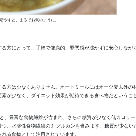
増やすと、まるでお粥のように。
する方にとって、手軽で健康的、罪悪感が沸かずに安心しなが
する方は少なくありません。オートミールにはオーツ麦以外の
要素が少なく、ダイエット効果が期待できる食べ物だというこ
ムと、豊富な食物繊維が含まれ、さらに糖質が少なく低カロリー
つ、水溶性食物繊維のβ−グルカンを含みます。糖質が少ない
られる食物として注目されています。