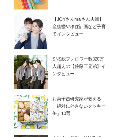
【JOYさんmaiさん夫婦】
産後鬱や移住計画など子育
てインタビュー
SNS総フォロワー数320万
人超えの【佐藤三兄弟】イ
ンタビュー
お菓子缶研究家が教える
「絶対に外さないクッキー
缶」10選