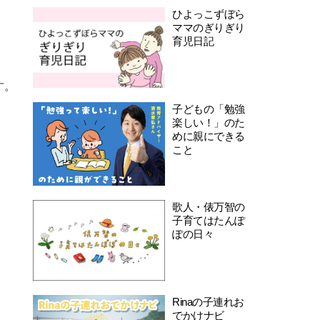
ひよっこずぼら
ママのぎりぎり
育児日記
す。
子どもの「勉強
楽しい！」のた
めに親にできる
こと
歌人・俵万智の
子育てはたんぽ
ぽの日々
Rinaの子連れお
でかけナビ