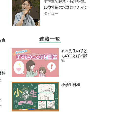
小学生で起業・特許取得。
16歳社長の水野舞さんイン
タビュー
連載一覧
ら食
奈々先生の子ど
ものことば相談
室
材料
と
小学生日和
。
た