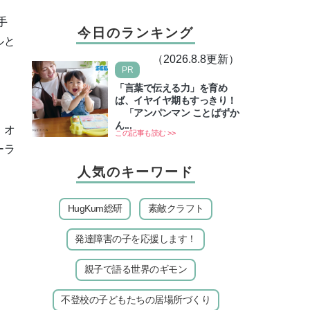
手
今日のランキング
ルと
（2026.8.8更新）
PR
「言葉で伝える力」を育め
ば、イヤイヤ期もすっきり！
「アンパンマン ことばずか
ん...
、オ
この記事も読む >>
ーラ
人気のキーワード
HugKum総研
素敵クラフト
発達障害の子を応援します！
親子で語る世界のギモン
不登校の子どもたちの居場所づくり