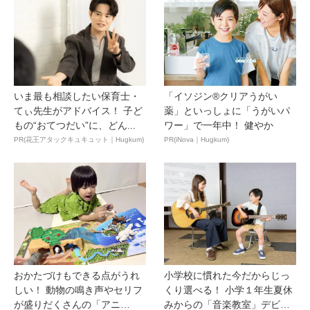
いま最も相談したい保育士・
「イソジン®クリアうがい
てぃ先生がアドバイス！ 子ど
薬」といっしょに「うがいパ
もの“おてつだい”に、どん...
ワー」で一年中！ 健やか
PR(花王アタックキュキュット｜Hugkum)
PR(iNova｜Hugkum)
おかたづけもできる点がうれ
小学校に慣れた今だからじっ
しい！ 動物の鳴き声やセリフ
くり選べる！ 小学１年生夏休
が盛りだくさんの「アニ
みからの「音楽教室」デビ