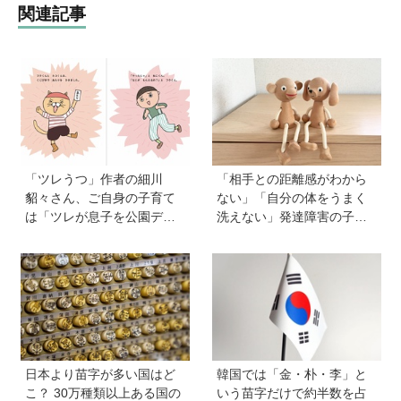
関連記事
「ツレうつ」作者の細川
「相手との距離感がわから
貂々さん、ご自身の子育て
ない」「自分の体をうまく
は「ツレが息子を公園デビ
洗えない」発達障害の子ど
ューさせてママ友を作って
もの「性」に関する困りご
いた」ーー初の創作絵本
と・性教育のポイントは？
「タネがひとつぶ」は幼か
【『発達障害の子の性のル
った息子さんと共作した思
ール』著者に聞いた】
い出のストーリー
日本より苗字が多い国はど
韓国では「金・朴・李」と
こ？ 30万種類以上ある国の
いう苗字だけで約半数を占