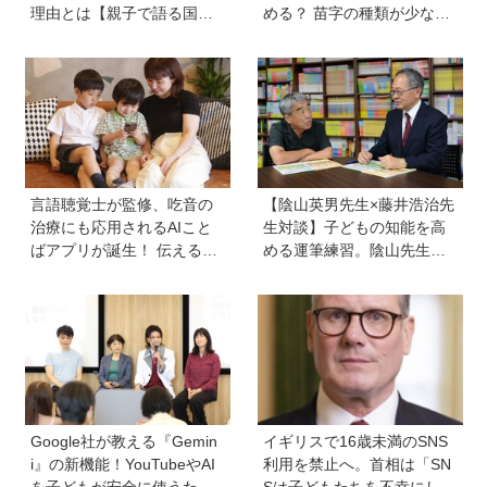
理由とは【親子で語る国際
める？ 苗字の種類が少ない
問題】
のはなぜ？ 【親子で語る国
際問題】
言語聴覚士が監修、吃音の
【陰山英男先生×藤井浩治先
治療にも応用されるAIこと
生対談】子どもの知能を高
ばアプリが誕生！ 伝える力
める運筆練習。陰山先生が
を育み、親子の会話を楽し
「指先を自在にコントロー
める「ことたね」の魅力と
ルできるようになれば、文
は
字を覚えることなんて簡
単！」という理由は？
Google社が教える『Gemin
イギリスで16歳未満のSNS
i』の新機能！YouTubeやAI
利用を禁止へ。首相は「SN
を子どもが安全に使うため
Sは子どもたちを不幸にして