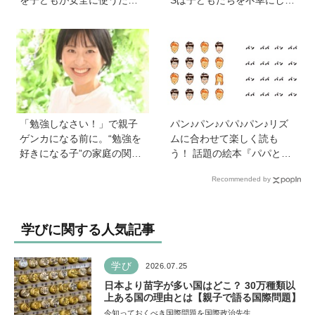
の便利機能、学習に役立つ
いる」【親子で語る国際問
教育チャンネルなど、家庭
題】
で使うポイントとは？
「勉強しなさい！」で親子
パン♪パン♪パパ♪パン♪リズ
ゲンカになる前に。“勉強を
ムに合わせて楽しく読も
好きになる子”の家庭の関わ
う！ 話題の絵本『パパとパ
り方とは《教育の専門家・
ン』を作った、ご夫婦ユニ
Recommended by
永島瑠美先生に訊く》
ット・サニーブックスさん
に聞く子育てと絵本づくり
のお話
学びに関する人気記事
学び
2026.07.25
日本より苗字が多い国はどこ？ 30万種類以
上ある国の理由とは【親子で語る国際問題】
今知っておくべき国際問題を国際政治先生…