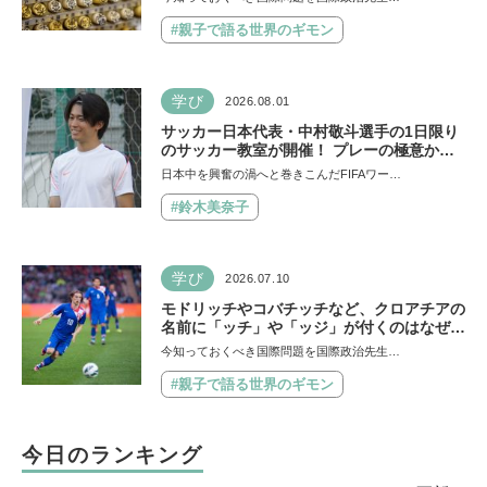
#親子で語る世界のギモン
学び
2026.08.01
サッカー日本代表・中村敬斗選手の1日限り
のサッカー教室が開催！ プレーの極意から
子ども時代の話まで…学びと笑顔あふれる大
日本中を興奮の渦へと巻きこんだFIFAワー…
盛況イベントを詳しくレポ
#鈴木美奈子
学び
2026.07.10
モドリッチやコバチッチなど、クロアチアの
名前に「ッチ」や「ッジ」が付くのはなぜ？
【親子で語る国際問題】
今知っておくべき国際問題を国際政治先生…
#親子で語る世界のギモン
今日のランキング