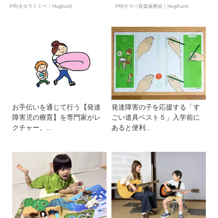
ア ...
ュ...
PR(タカラトミー｜Hugkum)
PR(ヤマハ音楽振興会｜HugKum)
お手伝いを通じて行う【発達
発達障害の子を応援する「す
障害児の療育】を専門家がレ
ごい道具ベスト５」入学前に
クチャー。...
あると便利...