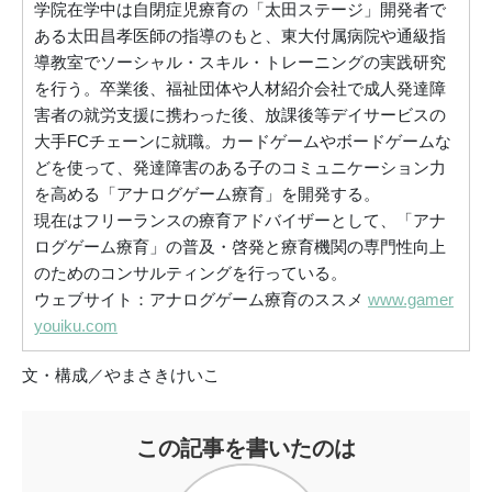
学院在学中は自閉症児療育の「太田ステージ」開発者で
ある太田昌孝医師の指導のもと、東大付属病院や通級指
導教室でソーシャル・スキル・トレーニングの実践研究
を行う。卒業後、福祉団体や人材紹介会社で成人発達障
害者の就労支援に携わった後、放課後等デイサービスの
大手FCチェーンに就職。カードゲームやボードゲームな
どを使って、発達障害のある子のコミュニケーション力
を高める「アナログゲーム療育」を開発する。
現在はフリーランスの療育アドバイザーとして、「アナ
ログゲーム療育」の普及・啓発と療育機関の専門性向上
のためのコンサルティングを行っている。
ウェブサイト：アナログゲーム療育のススメ
www.gamer
youiku.com
文・構成／やまさきけいこ
この記事を書いたのは