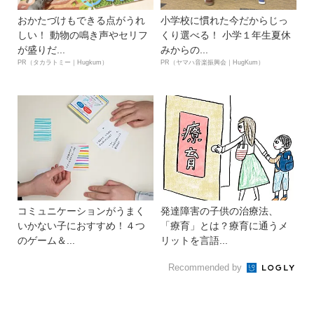
おかたづけもできる点がうれ
小学校に慣れた今だからじっ
しい！ 動物の鳴き声やセリフ
くり選べる！ 小学１年生夏休
が盛りだ...
みからの...
PR（タカラトミー｜Hugkum）
PR（ヤマハ音楽振興会｜HugKum）
コミュニケーションがうまく
発達障害の子供の治療法、
いかない子におすすめ！４つ
「療育」とは？療育に通うメ
のゲーム＆...
リットを言語...
Recommended by