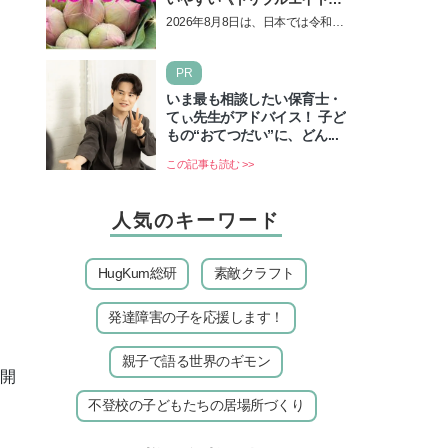
の日！ 13日の獅子座の新月
2026年8月8日は、日本では令和8
＆皆既日食の影響にも注目
年8月8日の8並びの日になりま
す。そしてこの日は、「ライオン
PR
ズゲート」というとって…
いま最も相談したい保育士・
てぃ先生がアドバイス！ 子ど
もの“おてつだい”に、どん...
この記事も読む >>
人気のキーワード
HugKum総研
素敵クラフト
発達障害の子を応援します！
親子で語る世界のギモン
に開
不登校の子どもたちの居場所づくり