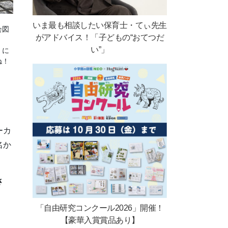
いま最も相談したい保育士・てぃ先生
会図
がアドバイス！「子どもの“おてつだ
い”」
」に
ね！
ーカ
名か
さ
「自由研究コンクール2026」開催！
【豪華入賞賞品あり】