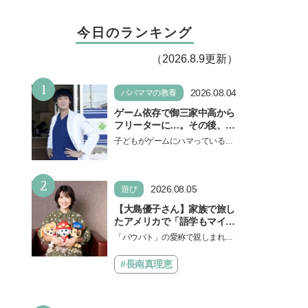
今日のランキング
（2026.8.9更新）
1
2026.08.04
パパママの教養
ゲーム依存で御三家中高から
フリーターに…。その後、医
学部へ逆転合格した現役医師
子どもがゲームにハマっている
が断言「ゲームの経験が受験
と、顔をしかめ、「やめなさ
勉強に役立った」そう考える
い！」という親御さんは多いでし
背景とは
2
ょう。中学受験を控えてい…
2026.08.05
遊び
【大島優子さん】家族で旅し
たアメリカで「語学もマイン
ドも！ 子どもの成長はすごか
「パウパト」の愛称で親しまれる
った」声優をつとめた映画
人気アニメ「パウ・パトロール」
『パウ・パトロール ザ・ダイ
の劇場版シリーズ第3弾、映画『パ
#長南真理恵
ノ・ムービー』ではあきらめ
ウ・パトロール ザ…
なければ何でもできると子ど
もに知ってほしい