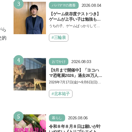
3
2026.08.04
パパママの教養
【ゲーム依存度テストつき】
ゲームが上手い子は勉強もで
きる？御三家中高卒でゲーマ
うちの子、ゲームばっかりしてい
がら
ーの医師・阿部智史さんが教
る、と悩み、「ゲーム禁止」を宣
えるゲームしながら受験で勝
言し、子どもとトラブルになる家
#三輪泉
史的
つためのメソッド
庭は多いもの。でも…
4
2026.08.03
おでかけ
【9月まで開催中】「ヨコハ
マ恐竜展2026」過去26万人を
動員した恐竜展が9年ぶりに
2026年7月17日(金)〜9月6日(日)、
復活！ 夏休みのおでかけで楽
パシフィコ横浜 展示ホールAにて
しむポイントを完全ガイド
「ヨコハマ恐竜展2026〜恐竜の食
#北本祐子
卓大図鑑〜」が開催…
5
2026.08.06
暮らし
令和８年８月８日は願いが叶
いやすい《トリプルエイト》