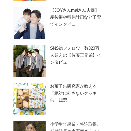
【JOYさんmaiさん夫婦】
産後鬱や移住計画など子育
てインタビュー
SNS総フォロワー数320万
人超えの【佐藤三兄弟】イ
ンタビュー
お菓子缶研究家が教える
「絶対に外さないクッキー
缶」10選
小学生で起業・特許取得。