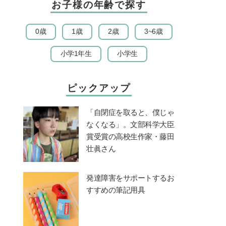
お子様の年齢で探す
0歳
1歳
2歳
3~6歳
小学1年生
小学生
ピックアップ
「自閉症を取ると、僕じゃ
なくなる」。文部科学大臣
賞受賞の高校生作家・藤田
壮眞さん
発達障害をサポートするお
すすめの筆記用具