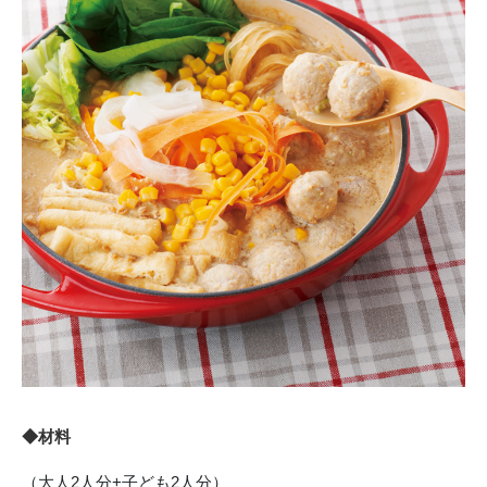
◆材料
（大人2人分+子ども2人分）