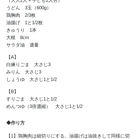
（大人2人＋子ども2人分）
うどん 3玉（600g）
鶏胸肉 2/3枚
油揚げ 1と1/2枚
きゅうり 1本
大根 8cm
サラダ油 適量
【A】
白練りごま 大さじ3
みりん 大さじ3
しょうゆ 大さじ1と1/2
【B】
すりごま 大さじ1と1/2
めんつゆ（3倍濃縮） 大さじ1と1/2
◆作り方
【1】鶏胸肉は細切りにする。油揚げは油抜きして同様に切