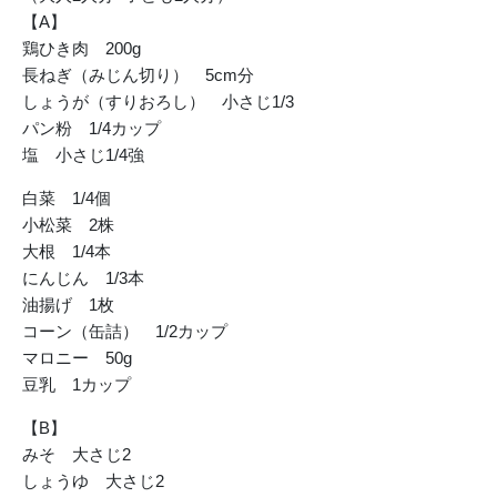
【A】
鶏ひき肉 200g
長ねぎ（みじん切り） 5cm分
しょうが（すりおろし） 小さじ1/3
パン粉 1/4カップ
塩 小さじ1/4強
白菜 1/4個
小松菜 2株
大根 1/4本
にんじん 1/3本
油揚げ 1枚
コーン（缶詰） 1/2カップ
マロニー 50g
豆乳 1カップ
【B】
みそ 大さじ2
しょうゆ 大さじ2