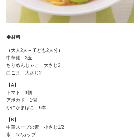
◆材料
（大人2人＋子ども2人分）
中華麺 3玉
ちりめんじゃこ 大さじ2
白ごま 大さじ2
【A】
トマト 1個
アボカド 1個
かにかまぼこ 6本
【B】
中華スープの素 小さじ1/2
水 1/2カップ