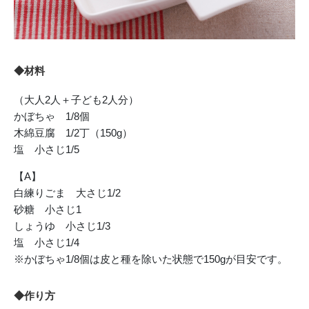
◆材料
（大人2人＋子ども2人分）
かぼちゃ 1/8個
木綿豆腐 1/2丁（150g）
塩 小さじ1/5
【A】
白練りごま 大さじ1/2
砂糖 小さじ1
しょうゆ 小さじ1/3
塩 小さじ1/4
※かぼちゃ1/8個は皮と種を除いた状態で150gが目安です。
◆作り方