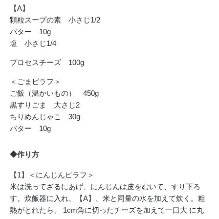
【A】
顆粒スープの素 小さじ1/2
バター 10g
塩 小さじ1/4
プロセスチーズ 100g
＜ごまピラフ＞
ご飯（温かいもの） 450g
黒すりごま 大さじ2
ちりめんじゃこ 30g
バター 10g
◆作り方
【1】＜にんじんピラフ＞
米は洗ってざるにあげ、にんじんは皮をむいて、すり下ろ
す。炊飯器に入れ、【A】、米と同量の水を加えて炊く。粗
熱がとれたら、 1cm角に切ったチーズを加えて一口大 に丸