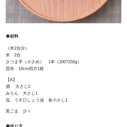
◆材料
（米2合分）
米 2合
さつま芋（小さめ） 1本（200?250g）
昆布 10cm四方1枚
【A】
酒 大さじ2
みりん 大さじ1
塩、うす口しょう油 各小さじ1
黒ごま 少々
◆作り方