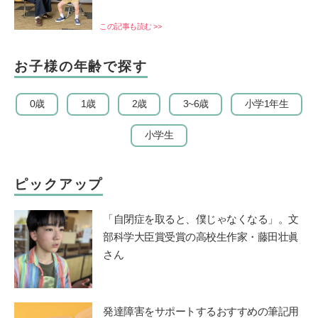
この記事も読む >>
お子様の年齢で探す
0歳
1歳
2歳
3~6歳
小学1年生
小学生
ピックアップ
「自閉症を取ると、僕じゃなくなる」。文
部科学大臣賞受賞の高校生作家・藤田壮眞
さん
発達障害をサポートするおすすめの筆記用