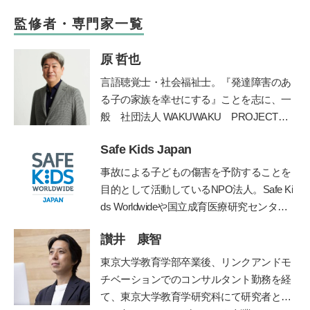
監修者・専門家一覧
原 哲也
言語聴覚士・社会福祉士。
『発達障害のあ
る子の家族を幸せにする』ことを志に、一
般
社団法人
WAKUWAKU PROJECT
JAPAN
を長野県諏訪市に創設。発達障害の
Safe Kids Japan
ある子の
プライベートレッスンやワークシ
ョップ、保育士や教諭を対象にした講座を
事故による子どもの傷害を予防することを
運営してい
る。著書に『発達障害のある子
目的として活動しているNPO法人。Safe Ki
と家族が幸せになる方法』（学苑社）、
ds Worldwideや国立成育医療研究センタ
『発達障害の子
の療育が全部わかる本』
ー、産業技術総合研究所などと連携して、
（講談社）がある。
讃井 康智
子どもの傷害予防に関する様々な活動を行
う。
https://safekidsjapan.org/
東京大学教育学部卒業後、リンクアンドモ
チベーションでのコンサルタント勤務を経
て、東京大学教育学研究科にて研究者とし