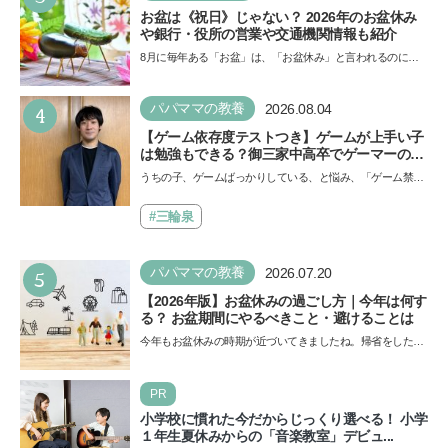
お盆は《祝日》じゃない？ 2026年のお盆休み
や銀行・役所の営業や交通機関情報も紹介
8月に毎年ある「お盆」は、「お盆休み」と言われるのに祝
日ではないのでしょうか？ 当記事では、まずは2026年のお
盆…
4
パパママの教養
2026.08.04
【ゲーム依存度テストつき】ゲームが上手い子
は勉強もできる？御三家中高卒でゲーマーの医
師・阿部智史さんが教えるゲームしながら受験
うちの子、ゲームばっかりしている、と悩み、「ゲーム禁
で勝つためのメソッド
止」を宣言し、子どもとトラブルになる家庭は多いもの。で
も…
#三輪泉
5
パパママの教養
2026.07.20
【2026年版】お盆休みの過ごし方｜今年は何す
る？ お盆期間にやるべきこと・避けることは
今年もお盆休みの時期が近づいてきましたね。帰省をした
り、旅行に行ったり……さまざまな過ごし方が想定されます
が、…
PR
小学校に慣れた今だからじっくり選べる！ 小学
１年生夏休みからの「音楽教室」デビュ...