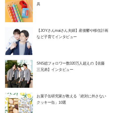
具
【JOYさんmaiさん夫婦】産後鬱や移住計画
など子育てインタビュー
SNS総フォロワー数320万人超えの【佐藤
三兄弟】インタビュー
お菓子缶研究家が教える「絶対に外さない
クッキー缶」10選