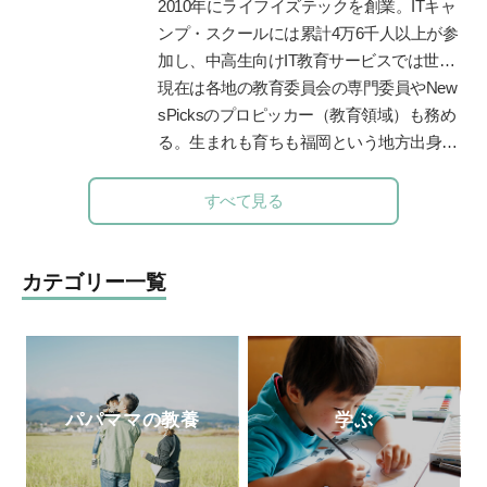
て博士課程まで在籍。専門は教育政策・学
2010年にライフイズテックを創業。ITキャ
習科学。学習科学の世界的権威、故三宅な
ンプ・スクールには累計4万6千人以上が参
ほみ東大名誉教授に師事し、全国の学校や
加し、中高生向けIT教育サービスでは世界
保育園での協調的・創造的な学びづくりを
2位まで成長。ディズニーとコラボした
現在は各地の教育委員会の専門委員やNew
支援。
「テクノロジア魔法学校」や学校向け教材
sPicksのプロピッカー（教育領域）も務め
「ライフイズテックレッスン」などオンラ
る。生まれも育ちも福岡という地方出身者
イン教材も提供。
として、首都圏と地方の「可能性の認識
差」を埋めるべく全国を奔走中。
https://life-
すべて見る
is-tech.com/
カテゴリー一覧
パパママの教養
学ぶ