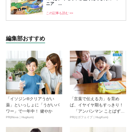
ニア ...
この記事も読む >>
編集部おすすめ
「イソジン®クリアうがい
「言葉で伝える力」を育め
薬」といっしょに「うがいパ
ば、イヤイヤ期もすっきり！
ワー」で一年中！ 健やか
「アンパンマン ことばずか
ん...
PR(iNova｜Hugkum)
PR(セガフェイブ｜HugKum)