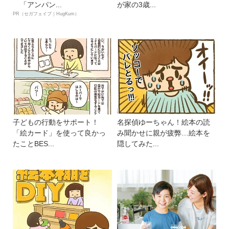
「アンパン...
が家の3歳...
PR（セガフェイブ｜HugKum）
子どもの行動をサポート！
名探偵ゆーちゃん！絵本の読
「絵カード」を使って良かっ
み聞かせに親が疲弊…絵本を
たことBES...
隠してみた...