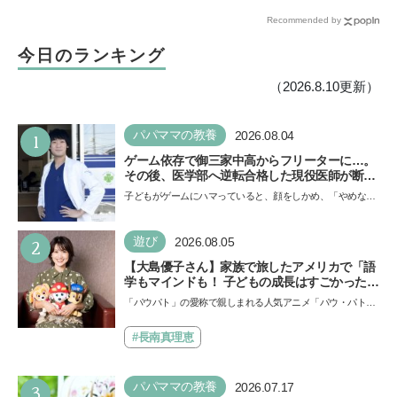
た【育児マンガ】
父。だけど、父のことがち
Recommended by
ょっと苦手で…《最新５巻
発売＆8月31日まで７話無料
今日のランキング
公開中》
（2026.8.10更新）
1
パパママの教養
2026.08.04
ゲーム依存で御三家中高からフリーターに…。
その後、医学部へ逆転合格した現役医師が断言
「ゲームの経験が受験勉強に役立った」そう考
子どもがゲームにハマっていると、顔をしかめ、「やめなさ
える背景とは
い！」という親御さんは多いでしょう。中学受験を控えて
い…
2
遊び
2026.08.05
【大島優子さん】家族で旅したアメリカで「語
学もマインドも！ 子どもの成長はすごかった」
声優をつとめた映画『パウ・パトロール ザ・ダ
「パウパト」の愛称で親しまれる人気アニメ「パウ・パトロ
イノ・ムービー』ではあきらめなければ何でも
ール」の劇場版シリーズ第3弾、映画『パウ・パトロール
できると子どもに知ってほしい
ザ…
#長南真理恵
3
パパママの教養
2026.07.17