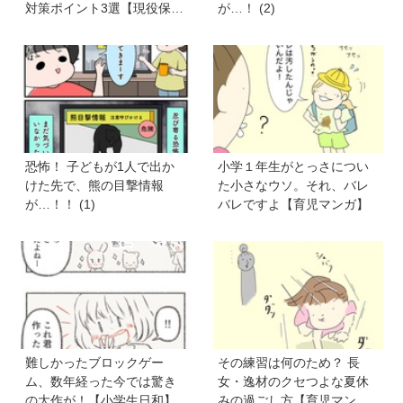
対策ポイント3選【現役保育
が…！ (2)
士かあさんの子育てノー
ト】
恐怖！ 子どもが1人で出か
小学１年生がとっさについ
けた先で、熊の目撃情報
た小さなウソ。それ、バレ
が…！！ (1)
バレですよ【育児マンガ】
難しかったブロックゲー
その練習は何のため？ 長
ム、数年経った今では驚き
女・逸材のクセつよな夏休
の大作が！【小学生日和】
みの過ごし方【育児マン