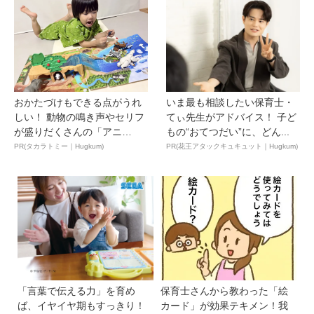
おかたづけもできる点がうれ
いま最も相談したい保育士・
しい！ 動物の鳴き声やセリフ
てぃ先生がアドバイス！ 子ど
が盛りだくさんの「アニ
もの“おてつだい”に、どん...
ア ...
PR(タカラトミー｜Hugkum)
PR(花王アタックキュキュット｜Hugkum)
「言葉で伝える力」を育め
保育士さんから教わった「絵
ば、イヤイヤ期もすっきり！
カード」が効果テキメン！我