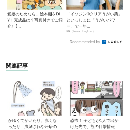
愛娘のためなら…絵本棚をDI
「イソジン®クリアうがい薬」
Y！完成品は？写真付きでご紹
といっしょに「うがいパワ
介♪【...
ー」で一年...
PR（iNova｜Hugkum）
Recommended by
関連記事
かゆくてかいたり、赤くな
恐怖！ 子どもが1人で出か
ったり…虫刺されや汗疹の
けた先で、熊の目撃情報