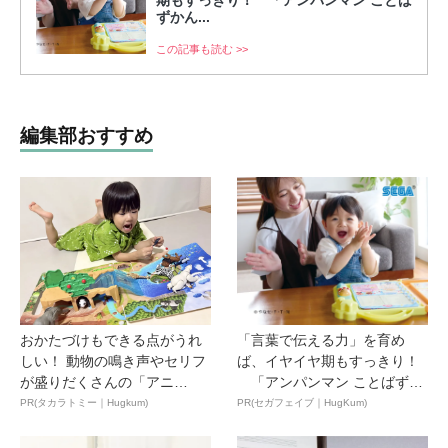
期もすっきり！ 「アンパンマン ことば
ずかん...
この記事も読む >>
編集部おすすめ
おかたづけもできる点がうれ
「言葉で伝える力」を育め
しい！ 動物の鳴き声やセリフ
ば、イヤイヤ期もすっきり！
が盛りだくさんの「アニ
「アンパンマン ことばずか
ア ...
ん...
PR(タカラトミー｜Hugkum)
PR(セガフェイブ｜HugKum)