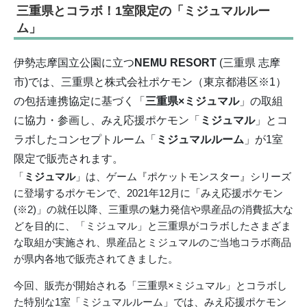
三重県とコラボ！1室限定の「ミジュマルルー
ム」
伊勢志摩国立公園に立つ
NEMU RESORT
(三重県 志摩
市)では、三重県と株式会社ポケモン（東京都港区※1）
の包括連携協定に基づく「
三重県×ミジュマル
」の取組
に協力・参画し、みえ応援ポケモン「
ミジュマル
」とコ
ラボしたコンセプトルーム「
ミジュマルルーム
」が1室
限定で販売されます。
「
ミジュマル
」は、ゲーム『ポケットモンスター』シリーズ
に登場するポケモンで、2021年12月に「みえ応援ポケモン
(※2)」の就任以降、三重県の魅力発信や県産品の消費拡大な
どを目的に、「ミジュマル」と三重県がコラボしたさまざま
な取組が実施され、県産品とミジュマルのご当地コラボ商品
が県内各地で販売されてきました。
今回、販売が開始される「三重県×ミジュマル」とコラボし
た特別な1室「ミジュマルルーム」では、みえ応援ポケモン