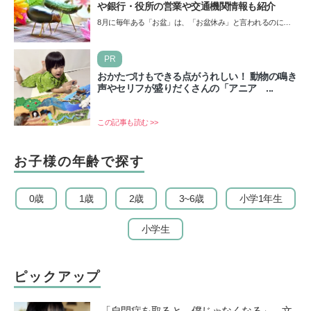
や銀行・役所の営業や交通機関情報も紹介
8月に毎年ある「お盆」は、「お盆休み」と言われるのに祝
日ではないのでしょうか？ 当記事では、まずは2026年のお
盆…
PR
おかたづけもできる点がうれしい！ 動物の鳴き
声やセリフが盛りだくさんの「アニア ...
この記事も読む >>
お子様の年齢で探す
0歳
1歳
2歳
3~6歳
小学1年生
小学生
ピックアップ
「自閉症を取ると、僕じゃなくなる」。文