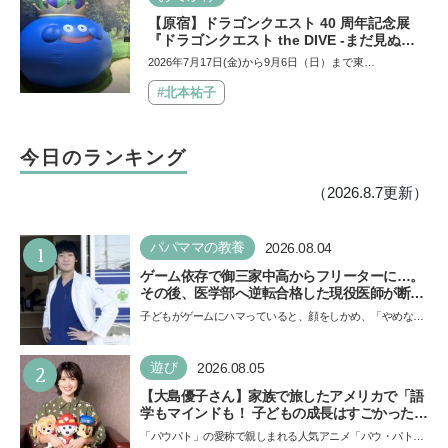
【原宿】ドラゴンクエスト 40 周年記念展
『ドラゴンクエスト the DIVE -まだ見ぬ冒
険の舞台へ-』が原宿ハラカドに登場！ VR体
2026年7月17日(金)から9月6日（日）まで東…
験からコラボグルメ、限定グッズまで親子で
楽しめる注目イベント
#北本祐子
今日のランキング
（2026.8.7更新）
1
パパママの教養
2026.08.04
ゲーム依存で御三家中高からフリーターに…。
その後、医学部へ逆転合格した現役医師が断言
「ゲームの経験が受験勉強に役立った」そう考
子どもがゲームにハマっていると、顔をしかめ、「やめなさ
える背景とは
い！」という親御さんは多いでしょう。中学受験を控えて
い…
2
遊び
2026.08.05
【大島優子さん】家族で旅したアメリカで「語
学もマインドも！ 子どもの成長はすごかった」
声優をつとめた映画『パウ・パトロール ザ・ダ
「パウパト」の愛称で親しまれる人気アニメ「パウ・パトロ
イノ・ムービー』ではあきらめなければ何でも