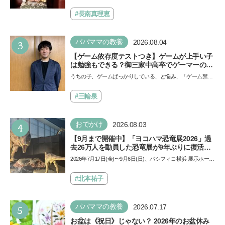
ール」の劇場版シリーズ第3弾、映画『パウ・パトロール
できると子どもに知ってほしい
ザ…
#長南真理恵
3
パパママの教養
2026.08.04
【ゲーム依存度テストつき】ゲームが上手い子
は勉強もできる？御三家中高卒でゲーマーの医
師・阿部智史さんが教えるゲームしながら受験
うちの子、ゲームばっかりしている、と悩み、「ゲーム禁
で勝つためのメソッド
止」を宣言し、子どもとトラブルになる家庭は多いもの。で
も…
#三輪泉
4
おでかけ
2026.08.03
【9月まで開催中】「ヨコハマ恐竜展2026」過
去26万人を動員した恐竜展が9年ぶりに復活！
夏休みのおでかけで楽しむポイントを完全ガイ
2026年7月17日(金)〜9月6日(日)、パシフィコ横浜 展示ホール
ド
Aにて「ヨコハマ恐竜展2026〜恐竜の食卓大図鑑〜」が開
催…
#北本祐子
5
パパママの教養
2026.07.17
お盆は《祝日》じゃない？ 2026年のお盆休み