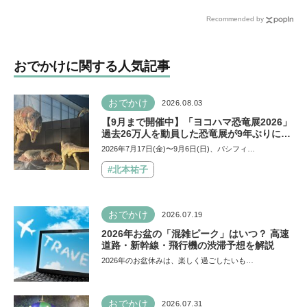
ラリー2026」が7月16日
も向けプログラムが本格的
Recommended by
（木）から首都圏36駅で開
すぎる！ 家族でおすすめの
催
過ごし方とは
おでかけに関する人気記事
おでかけ
2026.08.03
【9月まで開催中】「ヨコハマ恐竜展2026」
過去26万人を動員した恐竜展が9年ぶりに復
活！ 夏休みのおでかけで楽しむポイントを
2026年7月17日(金)〜9月6日(日)、パシフィ…
完全ガイド
#北本祐子
おでかけ
2026.07.19
2026年お盆の「混雑ピーク」はいつ？ 高速
道路・新幹線・飛行機の渋滞予想を解説
2026年のお盆休みは、楽しく過ごしたいも…
おでかけ
2026.07.31