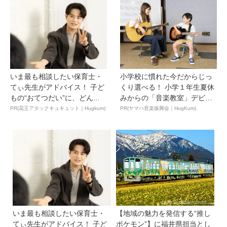
いま最も相談したい保育士・
小学校に慣れた今だからじっ
てぃ先生がアドバイス！ 子ど
くり選べる！ 小学１年生夏休
もの“おてつだい”に、どん...
みからの「音楽教室」デビ
ュ...
PR(花王アタックキュキュット｜Hugkum)
PR(ヤマハ音楽振興会｜HugKum)
いま最も相談したい保育士・
【地域の魅力を発信する“推し
てぃ先生がアドバイス！ 子ど
ポケモン”】に福井県担当とし