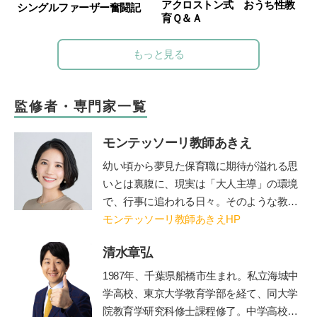
アクロストン式 おうち性教
シングルファーザー奮闘記
育Ｑ＆Ａ
もっと見る
監修者・専門家一覧
モンテッソーリ教師あきえ
幼い
頃から夢見た保育職に期待が溢れる思
いとは裏腹に、現実は「大人主導」の環境
で、行事に追われる日々。そのような教育
現場に「もっと一人ひとりを尊重し、
モンテッソーリ教師あきえHP
『個』を大切にする教育が必要なのではな
清水章弘
いか」とショックと疑問を感じる。その
後、自身の出産を機に「日本の教育は本当
1987
年、千葉県船橋市生まれ。私立海城中
にこのままでよいのか」というさらなる強
学高校、東京大学教育学部を経て、同大学
い疑問を感じ、退職してモンテッソーリ教
院教育学研究科修士課程修了。中学高校時