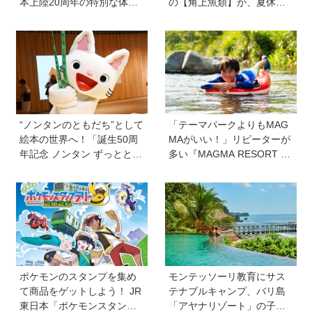
本上陸20周年の特別な体験
の【角上魚類】が、夏休み
ができるチャンス！
のお出かけ＆自由研究にお
すすめのワケ
“ノンタンのともだち”として
「テーマパークよりもMAG
絵本の世界へ！「誕生50周
MAがいい！」リピーターが
年記念 ノンタン ずっととも
多い『MAGMA RESORT 下
だち!!!」展が立川のPLAY! M
部』って？ ただの体験型リ
USEUMで開催中
ゾートではない、子どもの
目が輝きだす秘密とは《創
業者 福永祐大さん創業の想
い》
ポケモンのスタンプを集め
モンテッソーリ教育にサス
て商品をゲットしよう！ JR
テナブルキャンプ、バリ島
東日本「ポケモンスタンプ
「アヤナリゾート」の子ど