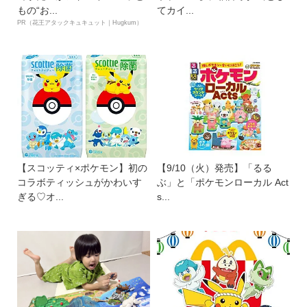
もの“お...
てカイ...
PR（花王アタックキュキュット｜Hugkum）
【スコッティ×ポケモン】初の
【9/10（火）発売】「るる
コラボティッシュがかわいす
ぶ」と「ポケモンローカル Act
ぎる♡オ...
s...