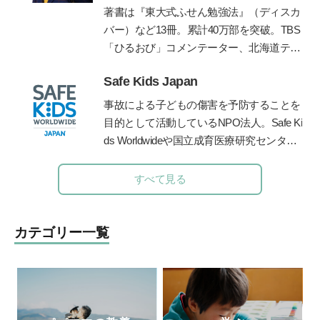
育を学び、モンテッソーリ教師となる。
代に生徒会長、サッカー部、応援団長、文
著書は『東大式ふせん勉強法』（ディスカ
「子育てのためにモンテッソーリ教育を学
化祭実行委員などを経験しながら東京大学
バー）など
13
冊。累計
40
万部を突破。
TBS
べるオンラインスクール Montessori Pare
に現役で合格。自身の時間の使い方や効率
「ひるおび」コメンテーター、北海道テレ
nts」創設、オンラインコミュニティ”Ｐａ
的な勉強法を体系化し、東京・京都・大阪
ビ「イチモニ！」などに出演。朝日新聞・
ｒｋ”主宰。2021年1月に初著書「モンテッ
Safe Kids Japan
で「勉強のやり方」を教える塾プラスティ
朝日小学生新聞で執筆・連載中。
ABC
ラジ
ソーリ教育が教えてくれた『信じる』子育
ーを起業。創業以来、公教育支援を続けて
オで「清水章弘の合格への道」を毎週金曜
事故による子どもの傷害を予防することを
て」(すばる舎)、2022年3月に「モンテッ
おり、青森県三戸町教育委員会の学習アド
夕方
5
時から放送中（エリア外でも「
radiko
目的として活動しているNPO法人。Safe Ki
ソーリ流 声かけ変換ワークブック」(宝島
バイザー等を務めてきた。
」の有料サービスで聴取できます）。
ds Worldwideや国立成育医療研究センタ
社)を出版。
ー、産業技術総合研究所などと連携して、
子どもの傷害予防に関する様々な活動を行
すべて見る
う。
https://safekidsjapan.org/
カテゴリー一覧