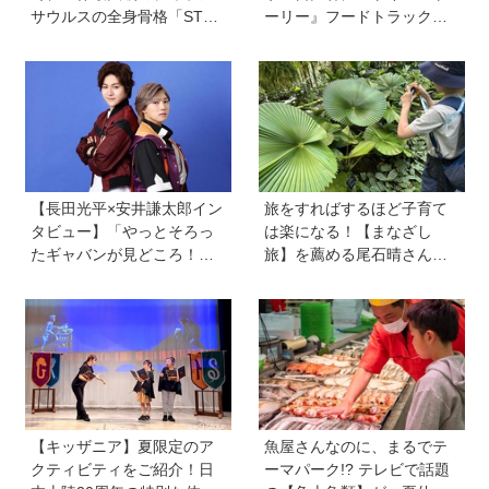
サウルスの全身骨格「STA
ーリー』フードトラックが
N」に会える！「YAESU KI
ずらり！ メニューや見どこ
DS EXPO 2026 ダイナソー
ろをチェックしてきました
ラボ」が開催中
【長田光平×安井謙太郎イン
旅をすればするほど子育て
タビュー】「やっとそろっ
は楽になる！【まなざし
たギャバンが見どころ！」
旅】を薦める尾石晴さんの
映画『超宇宙刑事ギャバン
旅行術とは？「家族の添乗
インフィニティ 太陽が泣い
員にならない」「子どもに
た日』
役割を与える」がカギ
【キッザニア】夏限定のア
魚屋さんなのに、まるでテ
クティビティをご紹介！日
ーマパーク!? テレビで話題