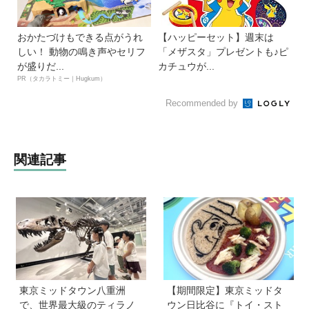
おかたづけもできる点がうれ
【ハッピーセット】週末は
しい！ 動物の鳴き声やセリフ
「メザスタ」プレゼントも♪ピ
が盛りだ...
カチュウが...
PR（タカラトミー｜Hugkum）
Recommended by
関連記事
東京ミッドタウン八重洲
【期間限定】東京ミッドタ
で、世界最大級のティラノ
ウン日比谷に『トイ・スト