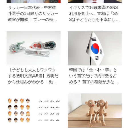
サッカー日本代表・中村敬
イギリスで16歳未満のSNS
斗選手の1日限りのサッカー
利用を禁止へ。首相は「SN
教室が開催！ プレーの極意
Sは子どもたちを不幸にして
から子ども時代の話まで…
いる」【親子で語る国際問
学びと笑顔あふれる大盛況
題】
イベントを詳しくレポ
【子どもも大人もワクワク
韓国では「金・朴・李」と
する透明文房具5選】透明だ
いう苗字だけで約半数を占
から仕組みがわかる！ 動か
める？ 苗字の種類が少ない
すと中身の動きがまるわか
のはなぜ？ 【親子で語る国
り
際問題】