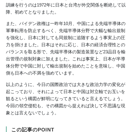
訓練を行うのは1972年に日本と台湾が外交関係を断絶して以
降、初めてとなりました。
また、バイデン政権は一昨年10月、中国による先端半導体の
軍事転用を防止するべく、先端半導体分野で大幅な輸出規制
を強化し、日本に対しても同規制に追随するよう事実上の圧
力を掛けました。日本はそれに応じ、日本の経済合理性との
バランスを取る形で、先端半導体の製造装置など23品目を輸
出管理の規制対象に加えました。これは事実上、日本が半導
体分野で中国に対して輸出規制を始めたことを意味し、中国
側も日本への不満を強めています。
以上のように、今日の国際政治では大きな政治力学の変化が
起こっており、それによって日本と中国は対立軸でお互いを
観るという構図が鮮明になってきていると言えるでしょう。
今回の領空侵犯も、その構図から捉えれば決して不思議な現
象とは言えないでしょう。
この記事のPOINT