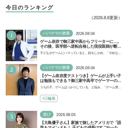
今日のランキング
（2026.8.8更新）
1
パパママの教養
2026.08.04
ゲーム依存で御三家中高からフリーターに…。
その後、医学部へ逆転合格した現役医師が断言
「ゲームの経験が受験勉強に役立った」そう考
子どもがゲームにハマっていると、顔をしかめ、「やめなさ
える背景とは
い！」という親御さんは多いでしょう。中学受験を控えて
い…
2
パパママの教養
2026.08.04
【ゲーム依存度テストつき】ゲームが上手い子
は勉強もできる？御三家中高卒でゲーマーの医
師・阿部智史さんが教えるゲームしながら受験
うちの子、ゲームばっかりしている、と悩み、「ゲーム禁
で勝つためのメソッド
止」を宣言し、子どもとトラブルになる家庭は多いもの。で
も…
#三輪泉
3
遊び
2026.08.05
【大島優子さん】家族で旅したアメリカで「語
学もマインドも！ 子どもの成長はすごかった」