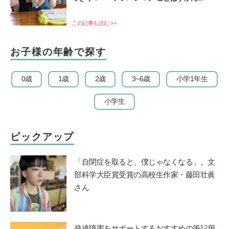
この記事も読む >>
お子様の年齢で探す
0歳
1歳
2歳
3~6歳
小学1年生
小学生
ピックアップ
「自閉症を取ると、僕じゃなくなる」。文
部科学大臣賞受賞の高校生作家・藤田壮眞
さん
発達障害をサポートするおすすめの筆記用