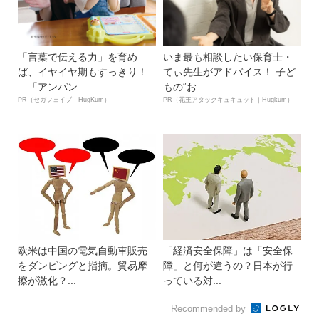
「言葉で伝える力」を育め
いま最も相談したい保育士・
ば、イヤイヤ期もすっきり！
てぃ先生がアドバイス！ 子ど
「アンパン...
もの“お...
PR（セガフェイブ｜HugKum）
PR（花王アタックキュキュット｜Hugkum）
欧米は中国の電気自動車販売
「経済安全保障」は「安全保
をダンピングと指摘。貿易摩
障」と何が違うの？日本が行
擦が激化？...
っている対...
Recommended by