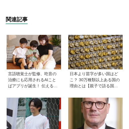
関連記事
言語聴覚士が監修、吃音の
日本より苗字が多い国はど
治療にも応用されるAIこと
こ？ 30万種類以上ある国の
ばアプリが誕生！ 伝える力
理由とは【親子で語る国際
を育み、親子の会話を楽し
問題】
める「ことたね」の魅力と
は