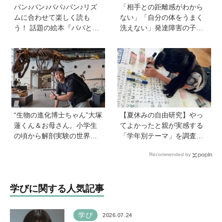
パン♪パン♪パパ♪パン♪リズ
「相手との距離感がわから
ムに合わせて楽しく読も
ない」「自分の体をうまく
う！ 話題の絵本『パパとパ
洗えない」発達障害の子ど
ン』を作った、ご夫婦ユニ
もの「性」に関する困りご
ット・サニーブックスさん
と・性教育のポイントは？
に聞く子育てと絵本づくり
【『発達障害の子の性のル
のお話
ール』著者に聞いた】
“生物の進化博士ちゃん”大塚
【夏休みの自由研究】やっ
蓮くん＆お母さん。小学生
てよかったと親が実感する
の頃から解剖実験の世界に
「学年別テーマ」を調査！
入り、現代において恐竜に
かかった日数、リアルな失
Recommended by
近いワニを研究。「興味の
敗談、親のサポートも≪Hu
種まきはエンタメから」
gKum総研≫
学びに関する人気記事
学び
2026.07.24