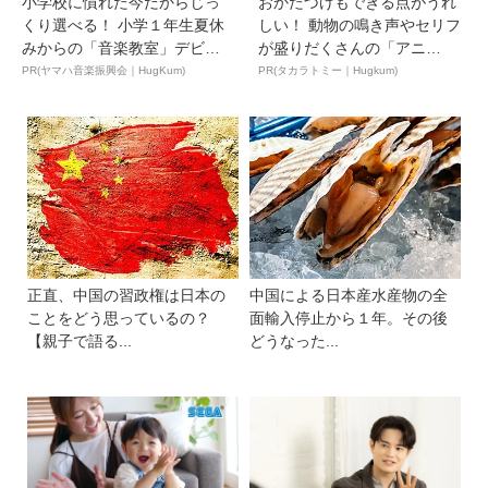
小学校に慣れた今だからじっ
おかたづけもできる点がうれ
くり選べる！ 小学１年生夏休
しい！ 動物の鳴き声やセリフ
みからの「音楽教室」デビ
が盛りだくさんの「アニ
ュ...
ア ...
PR(ヤマハ音楽振興会｜HugKum)
PR(タカラトミー｜Hugkum)
正直、中国の習政権は日本の
中国による日本産水産物の全
ことをどう思っているの？
面輸入停止から１年。その後
【親子で語る...
どうなった...