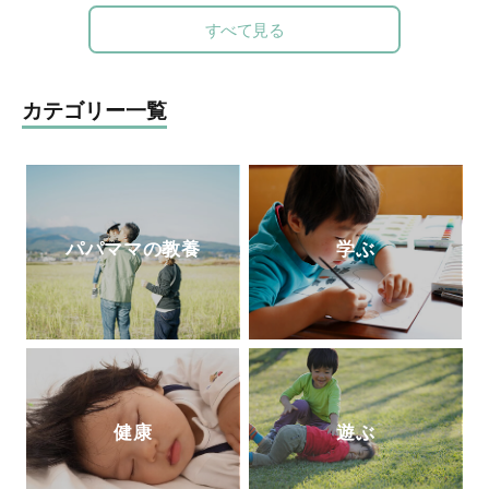
子どもの本質、質の高い保育の在り方につ
すべて見る
いて数多くの実践研究や講演、NHK Eテレ
「すくすく子育て」「いないいないばぁ」
などメディア出演、子ども番組監修、ＤＶ
カテゴリー一覧
Ｄ制作、親子向け音楽ＣＤ監修、著書多
数。代表作に「ていねいなまなざしでみる
乳幼児保育」「ありのまま子育て」「保育
でつむぐ子どもと親のいい関係」など。20
18年6月より現職。講演・ワークショッ
パパママの教養
学ぶ
プ・コンサルティングを通じて日本の子ど
もがおかれる環境の質の底上げに尽力中。
健康
遊ぶ