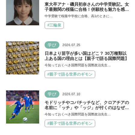
東大卒アナ・磯貝初奈さんの中学受験記。女
子最難関の桜蔭に合格！併願校も魅力を感じ
た渋渋に。母親の声かけは「睡眠が何より大
中学受験で桜蔭中学校に合格、高1のときに…
事」「勉強イヤならしなくていいよ」
#三輪泉
学び
2026.07.25
日本より苗字が多い国はどこ？ 30万種類以
上ある国の理由とは【親子で語る国際問題】
今知っておくべき国際問題を国際政治先生…
#親子で語る世界のギモン
学び
2026.07.10
モドリッチやコバチッチなど、クロアチアの
名前に「ッチ」や「ッジ」が付くのはなぜ？
【親子で語る国際問題】
今知っておくべき国際問題を国際政治先生…
#親子で語る世界のギモン