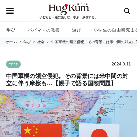
子どもと一緒に楽しむ、学ぶ、成長する。
学び
パパママの教養
遊び
小学生の自由研究ま
ホーム
学び
社会
中国軍機の領空侵犯。その背景には米中間の対立に
2024.9.11
学び
中国軍機の領空侵犯。その背景には米中間の対
立に伴う摩擦も…【親子で語る国際問題】