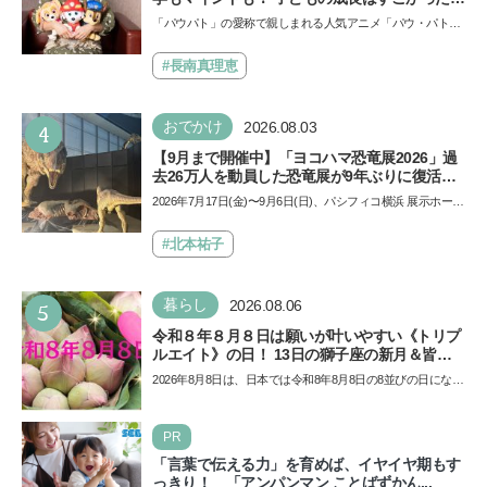
声優をつとめた映画『パウ・パトロール ザ・ダ
「パウパト」の愛称で親しまれる人気アニメ「パウ・パトロ
イノ・ムービー』ではあきらめなければ何でも
ール」の劇場版シリーズ第3弾、映画『パウ・パトロール
できると子どもに知ってほしい
ザ…
#長南真理恵
4
おでかけ
2026.08.03
【9月まで開催中】「ヨコハマ恐竜展2026」過
去26万人を動員した恐竜展が9年ぶりに復活！
夏休みのおでかけで楽しむポイントを完全ガイ
2026年7月17日(金)〜9月6日(日)、パシフィコ横浜 展示ホール
ド
Aにて「ヨコハマ恐竜展2026〜恐竜の食卓大図鑑〜」が開
催…
#北本祐子
5
暮らし
2026.08.06
令和８年８月８日は願いが叶いやすい《トリプ
ルエイト》の日！ 13日の獅子座の新月＆皆既
日食の影響にも注目
2026年8月8日は、日本では令和8年8月8日の8並びの日になり
ます。そしてこの日は、「ライオンズゲート」というとっ
て…
PR
「言葉で伝える力」を育めば、イヤイヤ期もす
っきり！ 「アンパンマン ことばずかん...