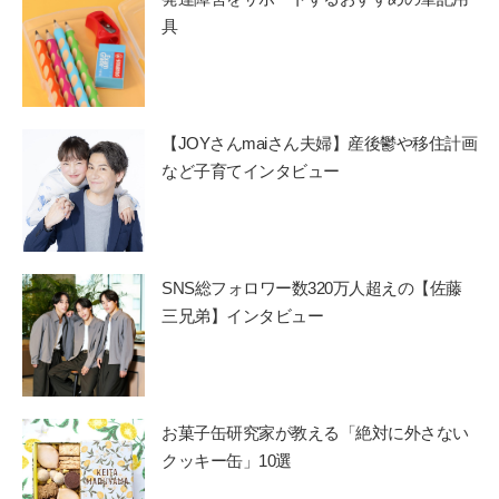
具
【JOYさんmaiさん夫婦】産後鬱や移住計画
など子育てインタビュー
SNS総フォロワー数320万人超えの【佐藤
三兄弟】インタビュー
お菓子缶研究家が教える「絶対に外さない
クッキー缶」10選