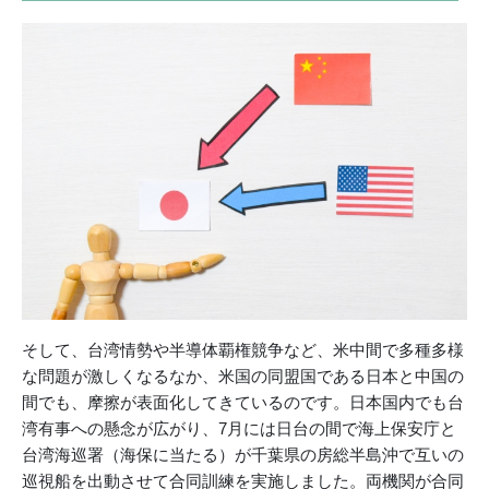
そして、台湾情勢や半導体覇権競争など、米中間で多種多様
な問題が激しくなるなか、米国の同盟国である日本と中国の
間でも、摩擦が表面化してきているのです。日本国内でも台
湾有事への懸念が広がり、7月には日台の間で海上保安庁と
台湾海巡署（海保に当たる）が千葉県の房総半島沖で互いの
巡視船を出動させて合同訓練を実施しました。両機関が合同