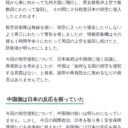
陸から東に向かって九州方面に飛行し、男女群島沖上空で複
数回にわたって旋回し、その間に２分程度日本の領空に侵入
したとされます。
航空自衛隊は無線を使い、領空に入ったり接近したりしない
よう再三にわたって警告を発しましたが、情報収集機はその
後も１時間半余りにわたって周辺の上空を旋回し続けたと、
防衛省が明らかにしました。
今回の領空侵犯について、日本政府は中国側に強く抗議し、
再発防止を求めましたが、中国は「如何なる国の領空を侵犯
する意図はない」と発表。謝罪や再発防止に努めるなどの発
言はありませんでした。
中国側は日本の反応を探っていた
今回の領空侵犯について、中国側の狙いは明らかになってい
ません。しかし、今日の国際政治、日本を取り巻く安全保障
環境などを全体的に捉えれば、中国側には日本の反応を探る