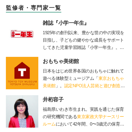
監修者・専門家一覧
雑誌『小学一年生』
1925年の創刊以来、豊かな世の中の実現を
目指し、子どもの健やかな成長をサポート
してきた児童学習雑誌『小学一年生』。コ
ンセプトは「未来をつくる“好き”を育
おもちゃ美術館
む」。毎号、各界の第一線で活躍する有識
者・クリエイターに関わっていただき、子
日本をはじめ世界各国のおもちゃに触れて
ども達各々が自身の無限の可能性に気づ
遊べる体験型ミュージアム「
東京おもちゃ
き、各々の才能を伸ばすきっかけとなる誌
美術館
」。
認定NPO法人芸術と遊び創造協
面作りを心掛けています。時代に即した上
会
運営。「赤ちゃん木育ひろば」など、親
質な知育学習記事・付録を掲載していま
井桁容子
子で木のぬくもりに触れる場を提供。長門
す。
や鳥海山木など全国に姉妹館が。おもちゃ
福島県いわき市生まれ。実践を通じた保育
を通して日本の木の良さを伝える「木育
の研究機関である
東京家政大学ナースリー
（もくいく）」を広めている。
ルーム
において42年間、0〜3歳児の保育の
実践と研究に従事。保育現場から抽出した