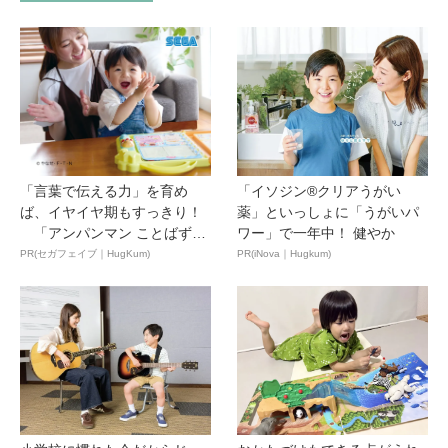
「言葉で伝える力」を育め
「イソジン®クリアうがい
ば、イヤイヤ期もすっきり！
薬」といっしょに「うがいパ
「アンパンマン ことばずか
ワー」で一年中！ 健やか
ん...
PR(セガフェイブ｜HugKum)
PR(iNova｜Hugkum)