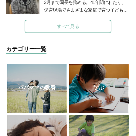
3月まで園長を務める。41年間にわたり、
し、管理栄養士となる。
保育現場でさまざまな家庭で育つ子どもと
その親を見守り続けた、その深い見識には
定評がある。豊かな経験を活かして、『幼
すべて見る
稚園』（小学館刊）で育児相談コーナーを
担当。子育て中のママたちに温かなメッセ
ージを伝えてきた。
カテゴリー一覧
パパママの教養
学ぶ