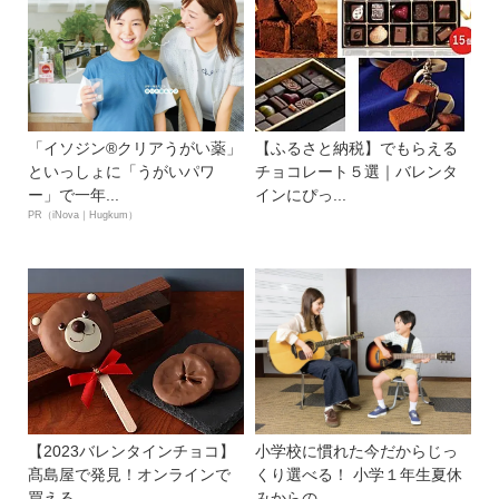
「イソジン®クリアうがい薬」
【ふるさと納税】でもらえる
といっしょに「うがいパワ
チョコレート５選｜バレンタ
ー」で一年...
インにぴっ...
PR（iNova｜Hugkum）
【2023バレンタインチョコ】
小学校に慣れた今だからじっ
髙島屋で発見！オンラインで
くり選べる！ 小学１年生夏休
買える...
みからの...