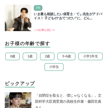
PR
いま最も相談したい保育士・てぃ先生がアドバ
イス！ 子どもの“おてつだい”に、どん...
この記事も読む >>
お子様の年齢で探す
0歳
1歳
2歳
3~6歳
小学1年生
小学生
ピックアップ
「自閉症を取ると、僕じゃなくなる」。文
部科学大臣賞受賞の高校生作家・藤田壮眞
さん