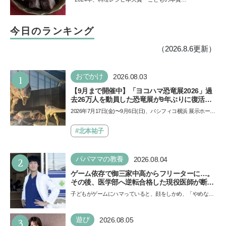
できる
今日のランキング
（2026.8.6更新）
1
おでかけ
2026.08.03
【9月まで開催中】「ヨコハマ恐竜展2026」過
去26万人を動員した恐竜展が9年ぶりに復活！
夏休みのおでかけで楽しむポイントを完全ガイ
2026年7月17日(金)〜9月6日(日)、パシフィコ横浜 展示ホール
ド
Aにて「ヨコハマ恐竜展2026〜恐竜の食卓大図鑑〜」が開
催…
#北本祐子
2
パパママの教養
2026.08.04
ゲーム依存で御三家中高からフリーターに…。
その後、医学部へ逆転合格した現役医師が断言
「ゲームの経験が受験勉強に役立った」そう考
子どもがゲームにハマっていると、顔をしかめ、「やめなさ
える背景とは
い！」という親御さんは多いでしょう。中学受験を控えて
い…
3
遊び
2026.08.05