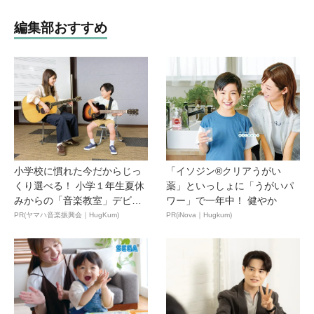
編集部おすすめ
小学校に慣れた今だからじっ
「イソジン®クリアうがい
くり選べる！ 小学１年生夏休
薬」といっしょに「うがいパ
みからの「音楽教室」デビ
ワー」で一年中！ 健やか
ュ...
PR(ヤマハ音楽振興会｜HugKum)
PR(iNova｜Hugkum)