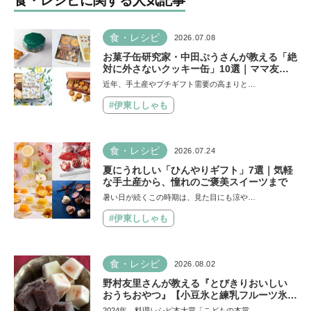
食・レシピに関する人気記事
食・レシピ
2026.07.08
お菓子缶研究家・中田ぷうさんが教える「絶
対に外さないクッキー缶」10選｜ママ友や
義実家への贈り物、自分へのご褒美に！
近年、手土産やプチギフト需要の高まりと…
#伊東ししゃも
食・レシピ
2026.07.24
夏にうれしい「ひんやりギフト」7選｜気軽
な手土産から、憧れのご褒美スイーツまで
暑い日が続くこの時期は、見た目にも涼や…
#伊東ししゃも
食・レシピ
2026.08.02
野村友里さんが教える『とびきりおいしい
おうちおやつ』【小豆氷と練乳フルーツ氷】
は暑い夏にぴったり！ 小学生でもお手伝い
2024年、料理レシピ本大賞「こどもの本賞…