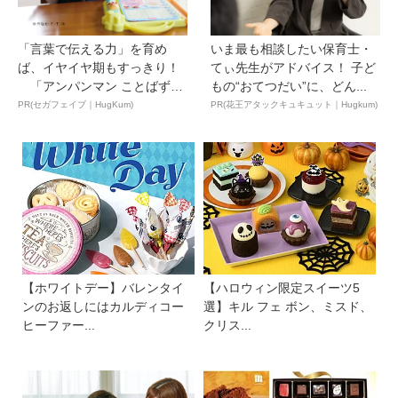
「言葉で伝える力」を育め
いま最も相談したい保育士・
ば、イヤイヤ期もすっきり！
てぃ先生がアドバイス！ 子ど
「アンパンマン ことばずか
もの“おてつだい”に、どん...
ん...
PR(セガフェイブ｜HugKum)
PR(花王アタックキュキュット｜Hugkum)
【ホワイトデー】バレンタイ
【ハロウィン限定スイーツ5
ンのお返しにはカルディコー
選】キル フェ ボン、ミスド、
ヒーファー...
クリス...