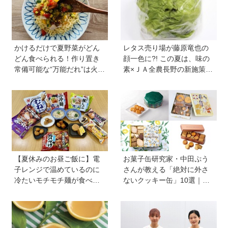
かけるだけで夏野菜がどん
レタス売り場が藤原竜也の
どん食べられる！作り置き
顔一色に?! この夏は、味の
常備可能な“万能だれ”は火を
素×ＪＡ全農長野の新施策
使わず便利【管理栄養士監
で、フードロスを削減！ レ
修】
タス料理の幅が広がる『レ
タス瞬間消滅レシピ』も便
利
【夏休みのお昼ご飯に】電
お菓子缶研究家・中田ぷう
子レンジで温めているのに
さんが教える「絶対に外さ
冷たいモチモチ麺が食べら
ないクッキー缶」10選｜マ
れる！ ニチレイの冷凍麺シ
マ友や義実家への贈り物、
リーズを試してみた｜育ち
自分へのご褒美に！
盛りにおすすめプラス一品
も紹介♪