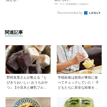
PR（ヤマハ音楽振興会｜HugKum）
Recommended by
関連記事
野村友里さんが教える『と
学校給食は校長が事前に食
びきりおいしい おうちおや
べてチェックしていた！ 子
つ』【小豆氷と練乳フルー
どもたちに安全な給食を届
ツ氷】は暑い夏にぴった
けるために…法律に基づい
り！ 小学生でもお手伝いで
た「検食」の現場を取材
きる