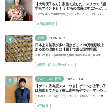
【大島優子さん】家族で旅したアメリカで「語
学もマインドも！ 子どもの成長はすごかった」
声優をつとめた映画『パウ・パトロール ザ・ダ
「パウパト」の愛称で親しまれる人気アニメ「パウ・パトロ
イノ・ムービー』ではあきらめなければ何でも
ール」の劇場版シリーズ第3弾、映画『パウ・パトロール
できると子どもに知ってほしい
ザ…
#長南真理恵
4
社会
2026.07.25
日本より苗字が多い国はどこ？ 30万種類以上
ある国の理由とは【親子で語る国際問題】
今知っておくべき国際問題を国際政治先生が分かりやすく解
説してくれる「親子で語る国際問題」。今回は、苗字の種
類…
#親子で語る世界のギモン
5
パパママの教養
2026.08.04
【ゲーム依存度テストつき】ゲームが上手い子
は勉強もできる？御三家中高卒でゲーマーの医
師・阿部智史さんが教えるゲームしながら受験
うちの子、ゲームばっかりしている、と悩み、「ゲーム禁
で勝つためのメソッド
止」を宣言し、子どもとトラブルになる家庭は多いもの。で
も…
#三輪泉