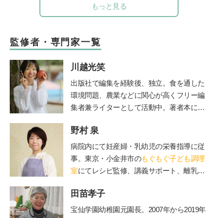
もっと見る
監修者・専門家一覧
川越光笑
出版社で編集を経験後、独立。食を通した
環境問題、農業などに関心が高くフリー編
集者兼ライターとして活動中。著者本に日
本の食文化を守るべく企画した「おにぎ
野村 泉
り」（グラフィック社）がある。NHKやラ
ジオ番組J-Waveロハスモーニングなど多
病院内にて妊産婦・乳幼児の栄養指導に従
数のメディアに出演し、全国のおにぎり文
事。東京・小金井市の
もぐもぐ子ども調理
化を語る。両親を病気で亡くしたことをき
室
にてレシピ監修、講義サポート、離乳
っかけに、“人は、食べるもので体がつく
食・幼児食講座を担当。
られている”ということを改めて実感。食
田苗孝子
の大切さに目覚め、管理栄養士を目指すべ
宝仙学園幼稚園元園長。2007年から2019年
く大学へ進学。2023年春、国家試験に合格