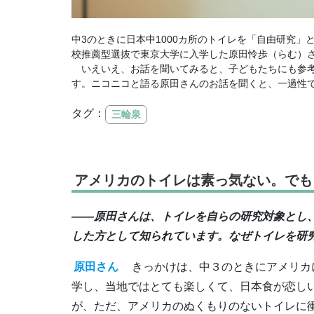
中3のときに日本中1000カ所のトイレを「自由研究
校推薦型選抜で東京大学に入学した原田怜歩（らむ）
いえいえ、お話を聞いてみると、子どもたちにも参考
す。ニコニコと語る原田さんのお話を聞くと、一過性
タグ：
三輪泉
アメリカのトイレは素っ気ない。でも
――原田さんは、トイレを自らの研究対象とし
した方として知られています。なぜトイレを研
原田さん
きっかけは、中３のときにアメリカに
学し、当地ではとても楽しくて、日本食が恋し
が、ただ、アメリカのぬくもりのないトイレに