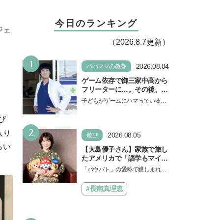
今日のランキング
ジェ
（2026.8.7更新）
1
2026.08.04
パパママの教養
ゲーム依存で御三家中高から
フリーターに…。その後、医
学部へ逆転合格した現役医師
子どもがゲームにハマっている
が断言「ゲームの経験が受験
と、顔をしかめ、「やめなさ
勉強に役立った」そう考える
い！」という親御さんは多いでし
び
背景とは
2
ょう。中学受験を控えてい…
入り
2026.08.05
遊び
らい
【大島優子さん】家族で旅し
たアメリカで「語学もマイン
ドも！ 子どもの成長はすごか
「パウパト」の愛称で親しまれる
った」声優をつとめた映画
人気アニメ「パウ・パトロール」
『パウ・パトロール ザ・ダイ
の劇場版シリーズ第3弾、映画『パ
#長南真理恵
ノ・ムービー』ではあきらめ
ウ・パトロール ザ…
なければ何でもできると子ど
もに知ってほしい