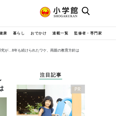
健康
暮らし
おでかけ
連載一覧
監修者・専門家
な研究が…8年も続けられたワケ、両親の教育方針は
注目記事
レ
は