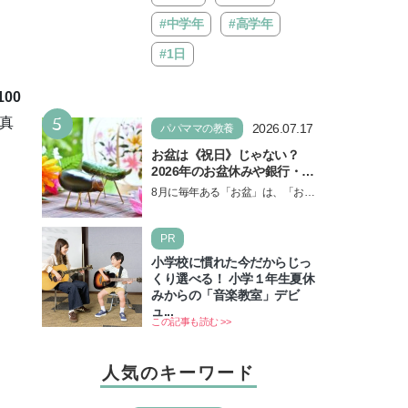
#中学年
#高学年
#1日
00
5
真
2026.07.17
パパママの教養
お盆は《祝日》じゃない？
2026年のお盆休みや銀行・役
所の営業や交通機関情報も紹
8月に毎年ある「お盆」は、「お盆
介
休み」と言われるのに祝日ではな
いのでしょうか？ 当記事では、ま
PR
ずは2026年のお盆…
小学校に慣れた今だからじっ
くり選べる！ 小学１年生夏休
みからの「音楽教室」デビ
ュ...
この記事も読む >>
人気のキーワード