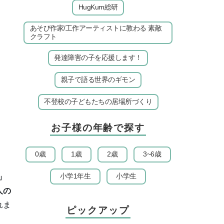
HugKum総研
あそび作家/工作アーティストに教わる 素敵
クラフト
発達障害の子を応援します！
親子で語る世界のギモン
不登校の子どもたちの居場所づくり
お子様の年齢で探す
0歳
1歳
2歳
3~6歳
小学1年生
小学生
」
人の
れま
ピックアップ