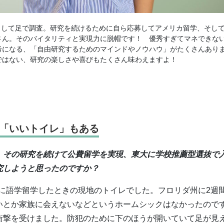
」として足で調査。研究を続けるために自ら応募してアメリカ留学、そし
さん。そのバイタリティと実現力に脱帽です！ 優秀すぎてマネできな
になる、「自由研究するためのマインドやノウハウ」がたくさんあり
ではない、研究の楽しさや喜びもたくさん味わえますよ！
「いいトイレ」もある
、その研究を続けて公費留学を実現、東大に学校推薦型選抜で
究しようと思ったのですか？
語学留学したときの現地のトイレでした。フロリダ州に2週
いとか家族に会えないなどというホームシックはなかったので
衝撃を受けました。防犯のために下のほうが開いていて足が見