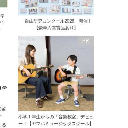
て学
「自由研究コンクール2026」開催！
い？
【豪華入賞賞品あり】
ま
入学
間留
小学１年生からの「音楽教室」デビュ
す
ー！【ヤマハミュージックスクール】
える