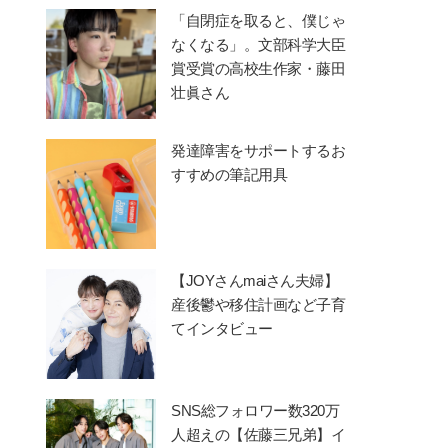
「自閉症を取ると、僕じゃ
なくなる」。文部科学大臣
賞受賞の高校生作家・藤田
壮眞さん
発達障害をサポートするお
すすめの筆記用具
【JOYさんmaiさん夫婦】
産後鬱や移住計画など子育
てインタビュー
SNS総フォロワー数320万
人超えの【佐藤三兄弟】イ