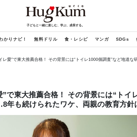
子どもと一緒に楽しむ、学ぶ、成長する。
わかりナビ！
無料ドリル
食・レシピ
マンガ
SDGs
イレ愛”で東大推薦合格！ その背景には“トイレ1000個調査”など地道
”で東大推薦合格！ その背景には“トイ
が…8年も続けられたワケ、両親の教育方針