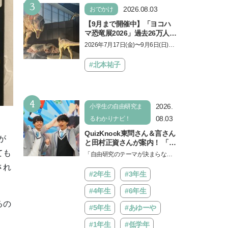
3
2026.08.03
おでかけ
【9月まで開催中】「ヨコハ
マ恐竜展2026」過去26万人を
動員した恐竜展が9年ぶりに
2026年7月17日(金)〜9月6日(日)、
復活！ 夏休みのおでかけで楽
パシフィコ横浜 展示ホールAにて
しむポイントを完全ガイド
「ヨコハマ恐竜展2026〜恐竜の食
#北本祐子
卓大図鑑〜」が開催…
4
2026.
小学生の自由研究ま
08.03
るわかりナビ！
QuizKnock東問さん＆言さん
が
と田村正資さんが案内！ 「よ
みうりランド」で遊びながら
ても
「自由研究のテーマが決まらな
自由研究が進む期間限定イベ
い…」。そんな夏休みの悩みにヒ
され
ントが開催
ントをくれるイベントが、よみう
#2年生
#3年生
りランド「グッジョバ!!…
#4年生
#6年生
るの
#5年生
#あゆーや
#1年生
#低学年